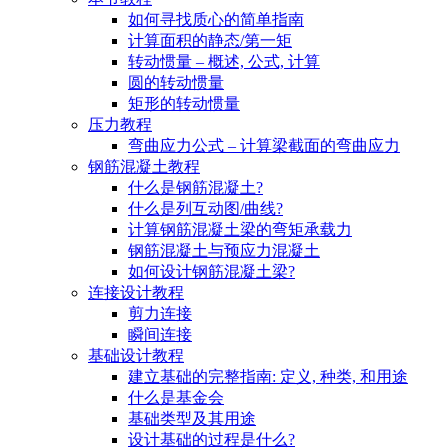
如何寻找质心的简单指南
计算面积的静态/第一矩
转动惯量 – 概述, 公式, 计算
圆的转动惯量
矩形的转动惯量
压力教程
弯曲应力公式 – 计算梁截面的弯曲应力
钢筋混凝土教程
什么是钢筋混凝土?
什么是列互动图/曲线?
计算钢筋混凝土梁的弯矩承载力
钢筋混凝土与预应力混凝土
如何设计钢筋混凝土梁?
连接设计教程
剪力连接
瞬间连接
基础设计教程
建立基础的完整指南: 定义, 种类, 和用途
什么是基金会
基础类型及其用途
设计基础的过程是什么?