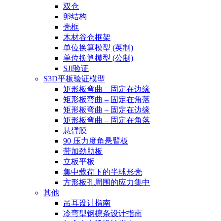
双仓
卵结构
壳框
木材谷仓框架
单位换算模型 (英制)
单位换算模型 (公制)
SJI验证
S3D平板验证模型
矩形板弯曲 – 固定在边缘
矩形板弯曲 – 固定在角落
矩形板弯曲 – 固定在边缘
矩形板弯曲 – 固定在角落
悬臂膜
90 压力度角悬臂板
带加劲肋板
立板平板
集中载荷下的半球形壳
方形板孔周围的应力集中
其他
吊耳设计指南
冷弯型钢檩条设计指南