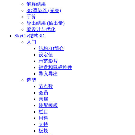
解释结果
3D渲染器 (光束)
手算
导出结果 (输出量)
梁设计与优化
SkyCiv结构3D
入门
结构3D简介
设定值
示范影片
键盘和鼠标控件
导入导出
造型
节点数
会员
亲属
装配模板
栏目
用料
支持
板块