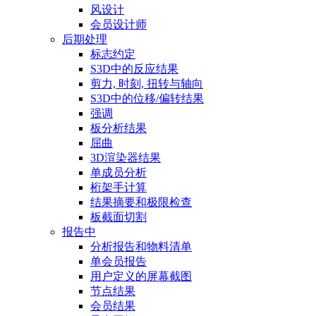
风设计
会员设计师
后期处理
标志约定
S3D中的反应结果
剪力, 时刻, 扭转与轴向
S3D中的位移/偏转结果
强调
板分析结果
屈曲
3D渲染器结果
单成员分析
桁架手计算
结果摘要和极限检查
板截面切割
报告中
分析报告和物料清单
单会员报告
用户定义的屏幕截图
节点结果
会员结果