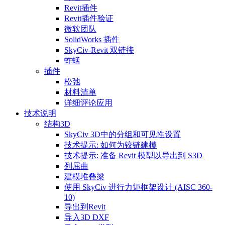
Revit插件
Revit插件验证
微软团队
SolidWorks 插件
SkyCiv-Revit 双链接
蚱蜢
插件
松弛
材料清单
详细评论应用
技术说明
结构3D
SkyCiv 3D中的分组和可见性设置
技术提示: 如何为铰链建模
技术提示: 准备 Revit 模型以导出到 S3D
列屈曲
建模堆叠梁
使用 SkyCiv 进行力矩框架设计 (AISC 360-
10)
导出到Revit
导入3D DXF