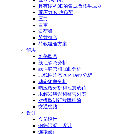
具有结构3D的集成负载生成器
预应力 & 热负荷
压力
自重
负荷组
荷载组合
荷载组合方案
解决
维修型号
线性静态分析
线性静态和屈曲分析
非线性静态 & P-Delta分析
动态频率分析
响应谱分析和地震载荷
求解器错误和警告列表
对模型进行故障排除
交通线路
设计
会员设计
钢筋混凝土设计
连接设计