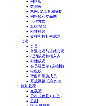
网格板
数据表
格网, 笔工具和捕捉
网格线和立面图
运作方式
3D渲染器
刚性膜片
支柱和拉杆生成器
会员
会员
普通会员与连续会员
抵消成员和插入点
刚性成员
会员端固定 (连接性)
电缆线
弯曲和螺旋成员
开放网钢托梁 (SJI)
施加载荷
点载荷
分布式负载 (DL的)
片刻
区 & 风荷载