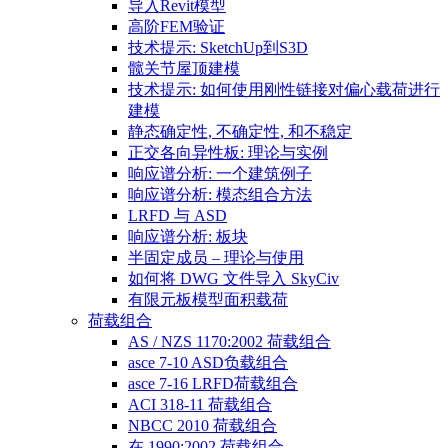
导入Revit模型
高阶FEM验证
技术提示: SketchUp到S3D
髋关节屋顶建模
技术提示: 如何使用刚性链接对偏心载荷进行
建模
静态确定性, 不确定性, 和不稳定
正交各向异性板: 理论与实例
响应谱分析: 一个建筑例子
响应谱分析: 模态组合方法
LRFD 与 ASD
响应谱分析: 板块
半固定成员 – 理论与使用
如何将 DWG 文件导入 SkyCiv
有限元板模型面积载荷
荷载组合
AS / NZS 1170:2002 荷载组合
asce 7-10 ASD负载组合
asce 7-16 LRFD荷载组合
ACI 318-11 荷载组合
NBCC 2010 荷载组合
在 1990:2002 荷载组合