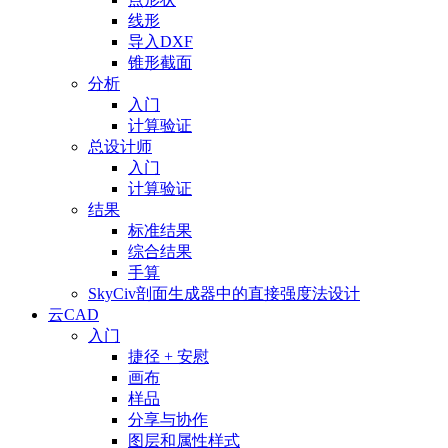
线形
导入DXF
锥形截面
分析
入门
计算验证
总设计师
入门
计算验证
结果
标准结果
综合结果
手算
SkyCiv剖面生成器中的直接强度法设计
云CAD
入门
捷径 + 安慰
画布
样品
分享与协作
图层和属性样式