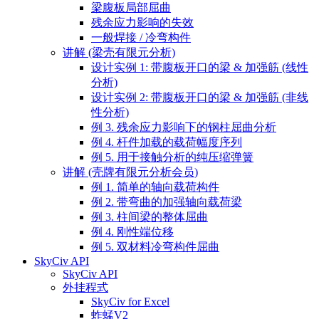
梁腹板局部屈曲
残余应力影响的失效
一般焊接 / 冷弯构件
讲解 (梁壳有限元分析)
设计实例 1: 带腹板开口的梁 & 加强筋 (线性
分析)
设计实例 2: 带腹板开口的梁 & 加强筋 (非线
性分析)
例 3. 残余应力影响下的钢柱屈曲分析
例 4. 杆件加载的载荷幅度序列
例 5. 用于接触分析的纯压缩弹簧
讲解 (壳牌有限元分析会员)
例 1. 简单的轴向载荷构件
例 2. 带弯曲的加强轴向载荷梁
例 3. 柱间梁的整体屈曲
例 4. 刚性端位移
例 5. 双材料冷弯构件屈曲
SkyCiv API
SkyCiv API
外挂程式
SkyCiv for Excel
蚱蜢V2