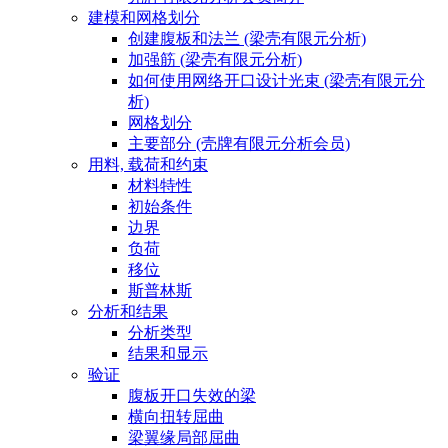
建模和网格划分
创建腹板和法兰 (梁壳有限元分析)
加强筋 (梁壳有限元分析)
如何使用网络开口设计光束 (梁壳有限元分
析)
网格划分
主要部分 (壳牌有限元分析会员)
用料, 载荷和约束
材料特性
初始条件
边界
负荷
移位
斯普林斯
分析和结果
分析类型
结果和显示
验证
腹板开口失效的梁
横向扭转屈曲
梁翼缘局部屈曲