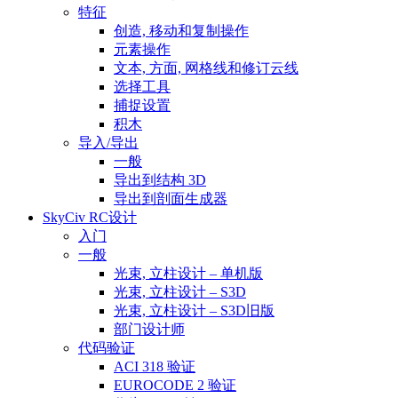
特征
创造, 移动和复制操作
元素操作
文本, 方面, 网格线和修订云线
选择工具
捕捉设置
积木
导入/导出
一般
导出到结构 3D
导出到剖面生成器
SkyCiv RC设计
入门
一般
光束, 立柱设计 – 单机版
光束, 立柱设计 – S3D
光束, 立柱设计 – S3D旧版
部门设计师
代码验证
ACI 318 验证
EUROCODE 2 验证