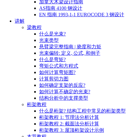
加拿大木梁设计指南
AS指南 4100 钢设计
EN 指南 1993-1-1 EUROCODE 3 钢设计
讲解
梁教程
什么是光束?
光束类型
悬臂梁完整指南 | 挠度和力矩
光束偏转: 定义, 公式, 和例子
什么是弯矩?
弯矩公式和方程式
如何计算弯矩图?
计算剪切力图
如何确定支架的反应?
如何计算不确定的光束?
结构分析中的支撑类型
桁架教程
什么是桁架? 结构工程中常见的桁架类型
桁架教程 1: 节理法分析计算
桁架教程 2: 截面法分析计算
桁架教程 3: 屋顶桁架设计示例
本节教程