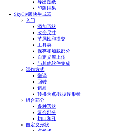
导出图纸
印版结果
SkyCiv版块生成器
入门
添加形状
改变尺寸
节属性和提交
工具类
保存和加载部分
自定义库上传
与其他软件集成
运作方式
翻译
回转
镜射
转换为点/数据库形状
组合部分
多种形状
复合部分
切口和孔
自定义形状
点形状