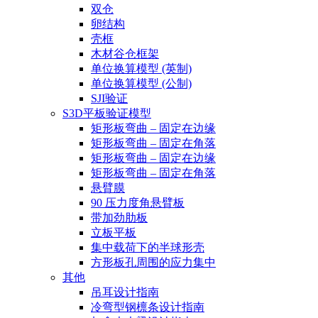
双仓
卵结构
壳框
木材谷仓框架
单位换算模型 (英制)
单位换算模型 (公制)
SJI验证
S3D平板验证模型
矩形板弯曲 – 固定在边缘
矩形板弯曲 – 固定在角落
矩形板弯曲 – 固定在边缘
矩形板弯曲 – 固定在角落
悬臂膜
90 压力度角悬臂板
带加劲肋板
立板平板
集中载荷下的半球形壳
方形板孔周围的应力集中
其他
吊耳设计指南
冷弯型钢檩条设计指南