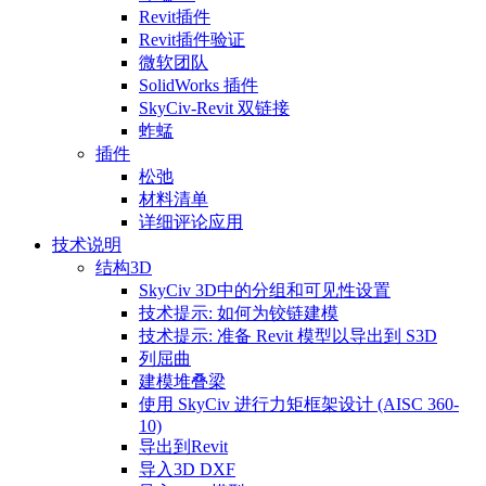
Revit插件
Revit插件验证
微软团队
SolidWorks 插件
SkyCiv-Revit 双链接
蚱蜢
插件
松弛
材料清单
详细评论应用
技术说明
结构3D
SkyCiv 3D中的分组和可见性设置
技术提示: 如何为铰链建模
技术提示: 准备 Revit 模型以导出到 S3D
列屈曲
建模堆叠梁
使用 SkyCiv 进行力矩框架设计 (AISC 360-
10)
导出到Revit
导入3D DXF