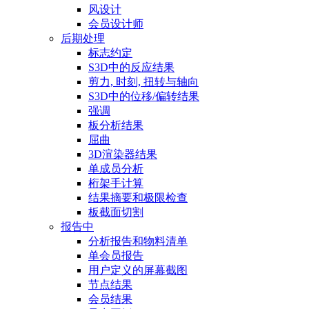
风设计
会员设计师
后期处理
标志约定
S3D中的反应结果
剪力, 时刻, 扭转与轴向
S3D中的位移/偏转结果
强调
板分析结果
屈曲
3D渲染器结果
单成员分析
桁架手计算
结果摘要和极限检查
板截面切割
报告中
分析报告和物料清单
单会员报告
用户定义的屏幕截图
节点结果
会员结果