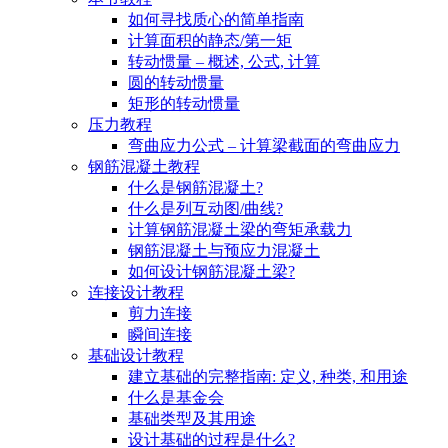
如何寻找质心的简单指南
计算面积的静态/第一矩
转动惯量 – 概述, 公式, 计算
圆的转动惯量
矩形的转动惯量
压力教程
弯曲应力公式 – 计算梁截面的弯曲应力
钢筋混凝土教程
什么是钢筋混凝土?
什么是列互动图/曲线?
计算钢筋混凝土梁的弯矩承载力
钢筋混凝土与预应力混凝土
如何设计钢筋混凝土梁?
连接设计教程
剪力连接
瞬间连接
基础设计教程
建立基础的完整指南: 定义, 种类, 和用途
什么是基金会
基础类型及其用途
设计基础的过程是什么?