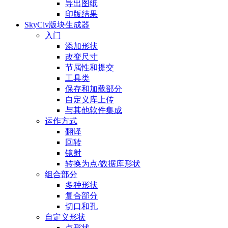
导出图纸
印版结果
SkyCiv版块生成器
入门
添加形状
改变尺寸
节属性和提交
工具类
保存和加载部分
自定义库上传
与其他软件集成
运作方式
翻译
回转
镜射
转换为点/数据库形状
组合部分
多种形状
复合部分
切口和孔
自定义形状
点形状