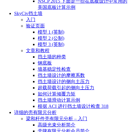
NSCP 2015 下面是一些在底板设计中常用的
美国底板计算示例
SkyCiv挡土墙
入门
验证页面
模型 1 (英制)
模型 2 (公制)
模型 3 (英制)
文章和教程
挡土墙的种类
钢底板
墙基稳定性检查
挡土墙设计的摩擦系数
挡土墙设计的侧向土压力
超载荷载引起的侧向土压力
如何计算倾覆力矩
挡土墙滑动计算示例
根据 ACI 进行挡土墙设计检查 318
详细的壳有限元分析
梁和杆件壳有限元分析 – 入门
高级光束分析简介
壳牌有限元分析会员简介