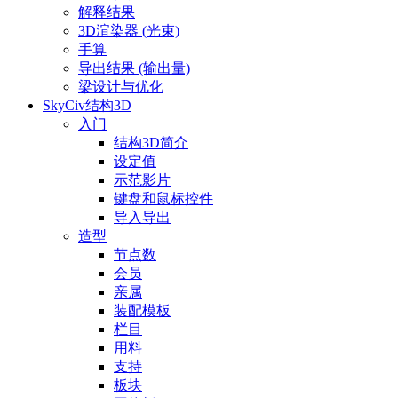
解释结果
3D渲染器 (光束)
手算
导出结果 (输出量)
梁设计与优化
SkyCiv结构3D
入门
结构3D简介
设定值
示范影片
键盘和鼠标控件
导入导出
造型
节点数
会员
亲属
装配模板
栏目
用料
支持
板块