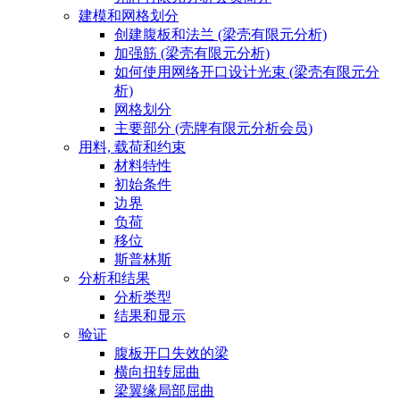
建模和网格划分
创建腹板和法兰 (梁壳有限元分析)
加强筋 (梁壳有限元分析)
如何使用网络开口设计光束 (梁壳有限元分
析)
网格划分
主要部分 (壳牌有限元分析会员)
用料, 载荷和约束
材料特性
初始条件
边界
负荷
移位
斯普林斯
分析和结果
分析类型
结果和显示
验证
腹板开口失效的梁
横向扭转屈曲
梁翼缘局部屈曲