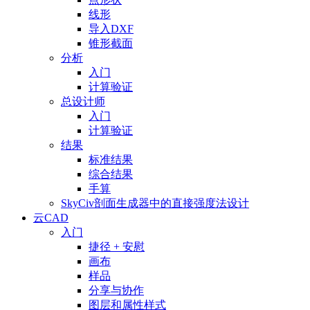
线形
导入DXF
锥形截面
分析
入门
计算验证
总设计师
入门
计算验证
结果
标准结果
综合结果
手算
SkyCiv剖面生成器中的直接强度法设计
云CAD
入门
捷径 + 安慰
画布
样品
分享与协作
图层和属性样式