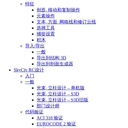
特征
创造, 移动和复制操作
元素操作
文本, 方面, 网格线和修订云线
选择工具
捕捉设置
积木
导入/导出
一般
导出到结构 3D
导出到剖面生成器
SkyCiv RC设计
入门
一般
光束, 立柱设计 – 单机版
光束, 立柱设计 – S3D
光束, 立柱设计 – S3D旧版
部门设计师
代码验证
ACI 318 验证
EUROCODE 2 验证