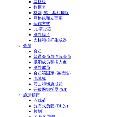
网格板
数据表
格网, 笔工具和捕捉
网格线和立面图
运作方式
3D渲染器
刚性膜片
支柱和拉杆生成器
会员
会员
普通会员与连续会员
抵消成员和插入点
刚性成员
会员端固定 (连接性)
电缆线
弯曲和螺旋成员
开放网钢托梁 (SJI)
施加载荷
点载荷
分布式负载 (DL的)
片刻
区 & 风荷载