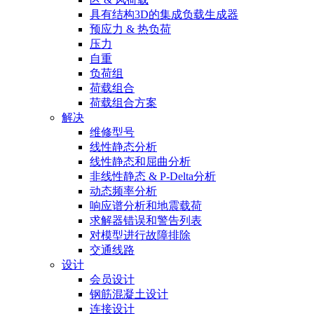
具有结构3D的集成负载生成器
预应力 & 热负荷
压力
自重
负荷组
荷载组合
荷载组合方案
解决
维修型号
线性静态分析
线性静态和屈曲分析
非线性静态 & P-Delta分析
动态频率分析
响应谱分析和地震载荷
求解器错误和警告列表
对模型进行故障排除
交通线路
设计
会员设计
钢筋混凝土设计
连接设计