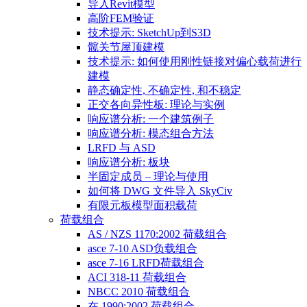
导入Revit模型
高阶FEM验证
技术提示: SketchUp到S3D
髋关节屋顶建模
技术提示: 如何使用刚性链接对偏心载荷进行
建模
静态确定性, 不确定性, 和不稳定
正交各向异性板: 理论与实例
响应谱分析: 一个建筑例子
响应谱分析: 模态组合方法
LRFD 与 ASD
响应谱分析: 板块
半固定成员 – 理论与使用
如何将 DWG 文件导入 SkyCiv
有限元板模型面积载荷
荷载组合
AS / NZS 1170:2002 荷载组合
asce 7-10 ASD负载组合
asce 7-16 LRFD荷载组合
ACI 318-11 荷载组合
NBCC 2010 荷载组合
在 1990:2002 荷载组合