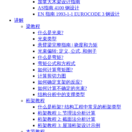
加拿大木梁设计指南
AS指南 4100 钢设计
EN 指南 1993-1-1 EUROCODE 3 钢设计
讲解
梁教程
什么是光束?
光束类型
悬臂梁完整指南 | 挠度和力矩
光束偏转: 定义, 公式, 和例子
什么是弯矩?
弯矩公式和方程式
如何计算弯矩图?
计算剪切力图
如何确定支架的反应?
如何计算不确定的光束?
结构分析中的支撑类型
桁架教程
什么是桁架? 结构工程中常见的桁架类型
桁架教程 1: 节理法分析计算
桁架教程 2: 截面法分析计算
桁架教程 3: 屋顶桁架设计示例
本节教程