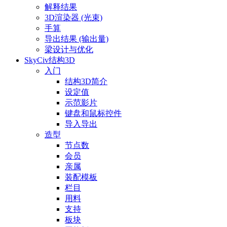
解释结果
3D渲染器 (光束)
手算
导出结果 (输出量)
梁设计与优化
SkyCiv结构3D
入门
结构3D简介
设定值
示范影片
键盘和鼠标控件
导入导出
造型
节点数
会员
亲属
装配模板
栏目
用料
支持
板块