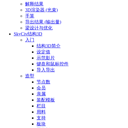
解释结果
3D渲染器 (光束)
手算
导出结果 (输出量)
梁设计与优化
SkyCiv结构3D
入门
结构3D简介
设定值
示范影片
键盘和鼠标控件
导入导出
造型
节点数
会员
亲属
装配模板
栏目
用料
支持
板块