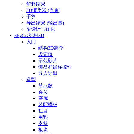
解释结果
3D渲染器 (光束)
手算
导出结果 (输出量)
梁设计与优化
SkyCiv结构3D
入门
结构3D简介
设定值
示范影片
键盘和鼠标控件
导入导出
造型
节点数
会员
亲属
装配模板
栏目
用料
支持
板块