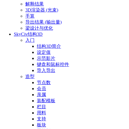
解释结果
3D渲染器 (光束)
手算
导出结果 (输出量)
梁设计与优化
SkyCiv结构3D
入门
结构3D简介
设定值
示范影片
键盘和鼠标控件
导入导出
造型
节点数
会员
亲属
装配模板
栏目
用料
支持
板块