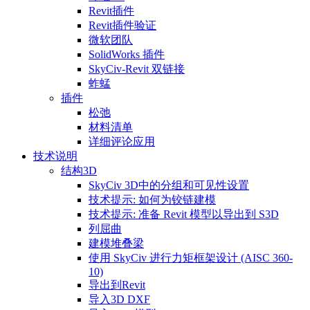
Revit插件
Revit插件验证
微软团队
SolidWorks 插件
SkyCiv-Revit 双链接
蚱蜢
插件
松弛
材料清单
详细评论应用
技术说明
结构3D
SkyCiv 3D中的分组和可见性设置
技术提示: 如何为铰链建模
技术提示: 准备 Revit 模型以导出到 S3D
列屈曲
建模堆叠梁
使用 SkyCiv 进行力矩框架设计 (AISC 360-
10)
导出到Revit
导入3D DXF