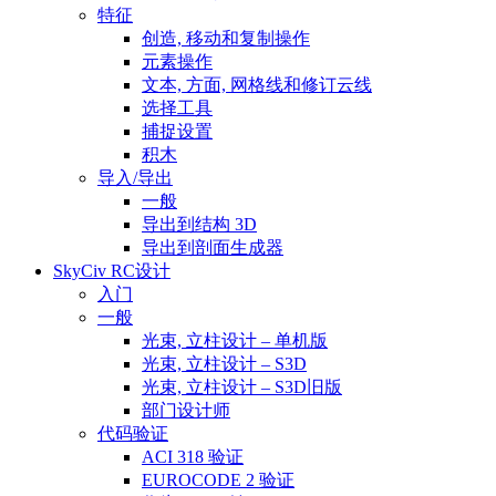
特征
创造, 移动和复制操作
元素操作
文本, 方面, 网格线和修订云线
选择工具
捕捉设置
积木
导入/导出
一般
导出到结构 3D
导出到剖面生成器
SkyCiv RC设计
入门
一般
光束, 立柱设计 – 单机版
光束, 立柱设计 – S3D
光束, 立柱设计 – S3D旧版
部门设计师
代码验证
ACI 318 验证
EUROCODE 2 验证