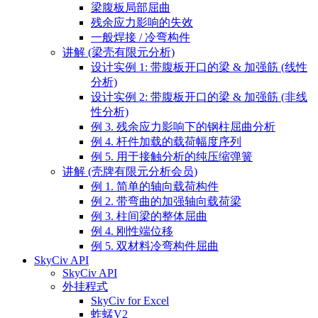
梁腹板局部屈曲
残余应力影响的失效
一般焊接 / 冷弯构件
讲解 (梁壳有限元分析)
设计实例 1: 带腹板开口的梁 & 加强筋 (线性
分析)
设计实例 2: 带腹板开口的梁 & 加强筋 (非线
性分析)
例 3. 残余应力影响下的钢柱屈曲分析
例 4. 杆件加载的载荷幅度序列
例 5. 用于接触分析的纯压缩弹簧
讲解 (壳牌有限元分析会员)
例 1. 简单的轴向载荷构件
例 2. 带弯曲的加强轴向载荷梁
例 3. 柱间梁的整体屈曲
例 4. 刚性端位移
例 5. 双材料冷弯构件屈曲
SkyCiv API
SkyCiv API
外挂程式
SkyCiv for Excel
蚱蜢V2