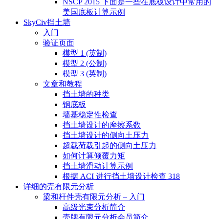
NSCP 2015 下面是一些在底板设计中常用的
美国底板计算示例
SkyCiv挡土墙
入门
验证页面
模型 1 (英制)
模型 2 (公制)
模型 3 (英制)
文章和教程
挡土墙的种类
钢底板
墙基稳定性检查
挡土墙设计的摩擦系数
挡土墙设计的侧向土压力
超载荷载引起的侧向土压力
如何计算倾覆力矩
挡土墙滑动计算示例
根据 ACI 进行挡土墙设计检查 318
详细的壳有限元分析
梁和杆件壳有限元分析 – 入门
高级光束分析简介
壳牌有限元分析会员简介