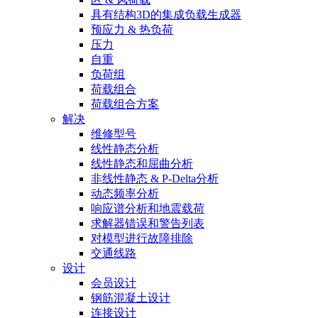
具有结构3D的集成负载生成器
预应力 & 热负荷
压力
自重
负荷组
荷载组合
荷载组合方案
解决
维修型号
线性静态分析
线性静态和屈曲分析
非线性静态 & P-Delta分析
动态频率分析
响应谱分析和地震载荷
求解器错误和警告列表
对模型进行故障排除
交通线路
设计
会员设计
钢筋混凝土设计
连接设计