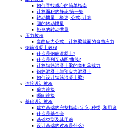
如何寻找质心的简单指南
计算面积的静态/第一矩
转动惯量 – 概述, 公式, 计算
圆的转动惯量
矩形的转动惯量
压力教程
弯曲应力公式 – 计算梁截面的弯曲应力
钢筋混凝土教程
什么是钢筋混凝土?
什么是列互动图/曲线?
计算钢筋混凝土梁的弯矩承载力
钢筋混凝土与预应力混凝土
如何设计钢筋混凝土梁?
连接设计教程
剪力连接
瞬间连接
基础设计教程
建立基础的完整指南: 定义, 种类, 和用途
什么是基金会
基础类型及其用途
设计基础的过程是什么?