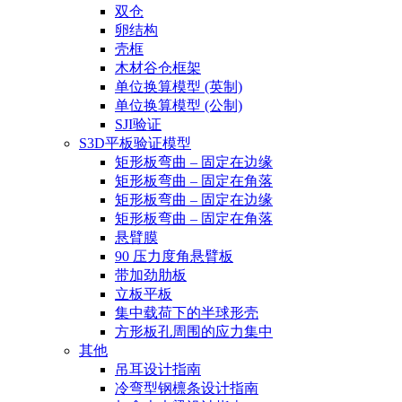
双仓
卵结构
壳框
木材谷仓框架
单位换算模型 (英制)
单位换算模型 (公制)
SJI验证
S3D平板验证模型
矩形板弯曲 – 固定在边缘
矩形板弯曲 – 固定在角落
矩形板弯曲 – 固定在边缘
矩形板弯曲 – 固定在角落
悬臂膜
90 压力度角悬臂板
带加劲肋板
立板平板
集中载荷下的半球形壳
方形板孔周围的应力集中
其他
吊耳设计指南
冷弯型钢檩条设计指南