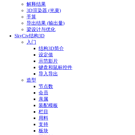
解释结果
3D渲染器 (光束)
手算
导出结果 (输出量)
梁设计与优化
SkyCiv结构3D
入门
结构3D简介
设定值
示范影片
键盘和鼠标控件
导入导出
造型
节点数
会员
亲属
装配模板
栏目
用料
支持
板块