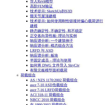
导入Revit模型
高阶FEM验证
技术提示: SketchUp到S3D
髋关节屋顶建模
技术提示: 如何使用刚性链接对偏心载荷进行
建模
静态确定性, 不确定性, 和不稳定
正交各向异性板: 理论与实例
响应谱分析: 一个建筑例子
响应谱分析: 模态组合方法
LRFD 与 ASD
响应谱分析: 板块
半固定成员 – 理论与使用
如何将 DWG 文件导入 SkyCiv
有限元板模型面积载荷
荷载组合
AS / NZS 1170:2002 荷载组合
asce 7-10 ASD负载组合
asce 7-16 LRFD荷载组合
ACI 318-11 荷载组合
NBCC 2010 荷载组合
在 1990:2002 荷载组合