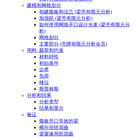
建模和网格划分
创建腹板和法兰 (梁壳有限元分析)
加强筋 (梁壳有限元分析)
如何使用网络开口设计光束 (梁壳有限元分
析)
网格划分
主要部分 (壳牌有限元分析会员)
用料, 载荷和约束
材料特性
初始条件
边界
负荷
移位
斯普林斯
分析和结果
分析类型
结果和显示
验证
腹板开口失效的梁
横向扭转屈曲
梁翼缘局部屈曲