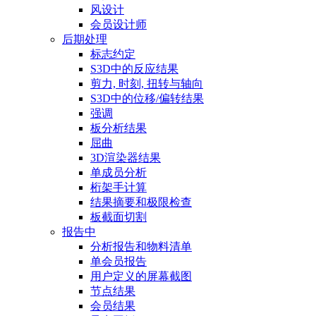
风设计
会员设计师
后期处理
标志约定
S3D中的反应结果
剪力, 时刻, 扭转与轴向
S3D中的位移/偏转结果
强调
板分析结果
屈曲
3D渲染器结果
单成员分析
桁架手计算
结果摘要和极限检查
板截面切割
报告中
分析报告和物料清单
单会员报告
用户定义的屏幕截图
节点结果
会员结果