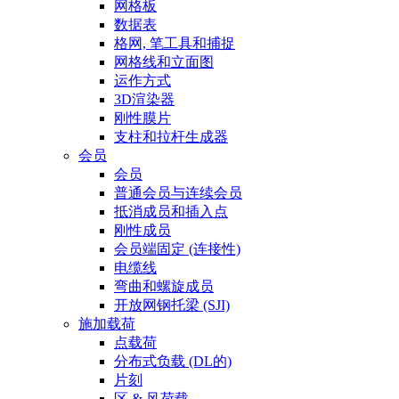
网格板
数据表
格网, 笔工具和捕捉
网格线和立面图
运作方式
3D渲染器
刚性膜片
支柱和拉杆生成器
会员
会员
普通会员与连续会员
抵消成员和插入点
刚性成员
会员端固定 (连接性)
电缆线
弯曲和螺旋成员
开放网钢托梁 (SJI)
施加载荷
点载荷
分布式负载 (DL的)
片刻
区 & 风荷载