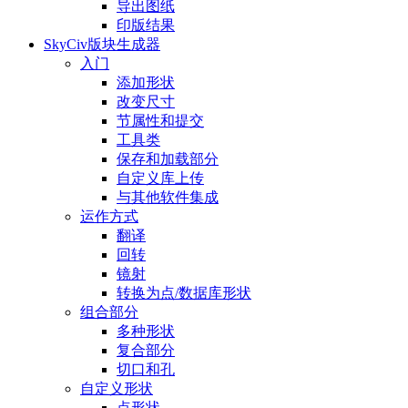
导出图纸
印版结果
SkyCiv版块生成器
入门
添加形状
改变尺寸
节属性和提交
工具类
保存和加载部分
自定义库上传
与其他软件集成
运作方式
翻译
回转
镜射
转换为点/数据库形状
组合部分
多种形状
复合部分
切口和孔
自定义形状
点形状