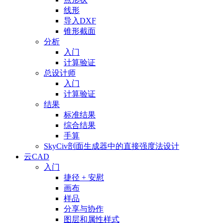
线形
导入DXF
锥形截面
分析
入门
计算验证
总设计师
入门
计算验证
结果
标准结果
综合结果
手算
SkyCiv剖面生成器中的直接强度法设计
云CAD
入门
捷径 + 安慰
画布
样品
分享与协作
图层和属性样式