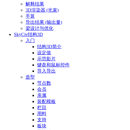
解释结果
3D渲染器 (光束)
手算
导出结果 (输出量)
梁设计与优化
SkyCiv结构3D
入门
结构3D简介
设定值
示范影片
键盘和鼠标控件
导入导出
造型
节点数
会员
亲属
装配模板
栏目
用料
支持
板块