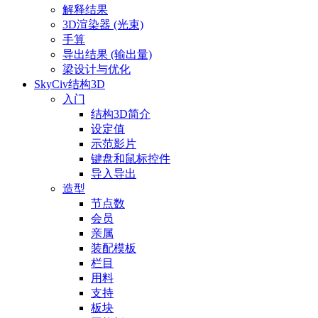
解释结果
3D渲染器 (光束)
手算
导出结果 (输出量)
梁设计与优化
SkyCiv结构3D
入门
结构3D简介
设定值
示范影片
键盘和鼠标控件
导入导出
造型
节点数
会员
亲属
装配模板
栏目
用料
支持
板块