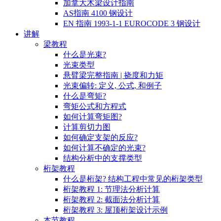
加拿大木梁设计指南
AS指南 4100 钢设计
EN 指南 1993-1-1 EUROCODE 3 钢设计
讲解
梁教程
什么是光束?
光束类型
悬臂梁完整指南 | 挠度和力矩
光束偏转: 定义, 公式, 和例子
什么是弯矩?
弯矩公式和方程式
如何计算弯矩图?
计算剪切力图
如何确定支架的反应?
如何计算不确定的光束?
结构分析中的支撑类型
桁架教程
什么是桁架? 结构工程中常见的桁架类型
桁架教程 1: 节理法分析计算
桁架教程 2: 截面法分析计算
桁架教程 3: 屋顶桁架设计示例
本节教程