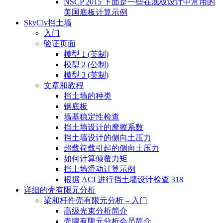
NSCP 2015 下面是一些在底板设计中常用的
美国底板计算示例
SkyCiv挡土墙
入门
验证页面
模型 1 (英制)
模型 2 (公制)
模型 3 (英制)
文章和教程
挡土墙的种类
钢底板
墙基稳定性检查
挡土墙设计的摩擦系数
挡土墙设计的侧向土压力
超载荷载引起的侧向土压力
如何计算倾覆力矩
挡土墙滑动计算示例
根据 ACI 进行挡土墙设计检查 318
详细的壳有限元分析
梁和杆件壳有限元分析 – 入门
高级光束分析简介
壳牌有限元分析会员简介