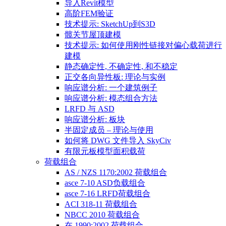
导入Revit模型
高阶FEM验证
技术提示: SketchUp到S3D
髋关节屋顶建模
技术提示: 如何使用刚性链接对偏心载荷进行
建模
静态确定性, 不确定性, 和不稳定
正交各向异性板: 理论与实例
响应谱分析: 一个建筑例子
响应谱分析: 模态组合方法
LRFD 与 ASD
响应谱分析: 板块
半固定成员 – 理论与使用
如何将 DWG 文件导入 SkyCiv
有限元板模型面积载荷
荷载组合
AS / NZS 1170:2002 荷载组合
asce 7-10 ASD负载组合
asce 7-16 LRFD荷载组合
ACI 318-11 荷载组合
NBCC 2010 荷载组合
在 1990:2002 荷载组合