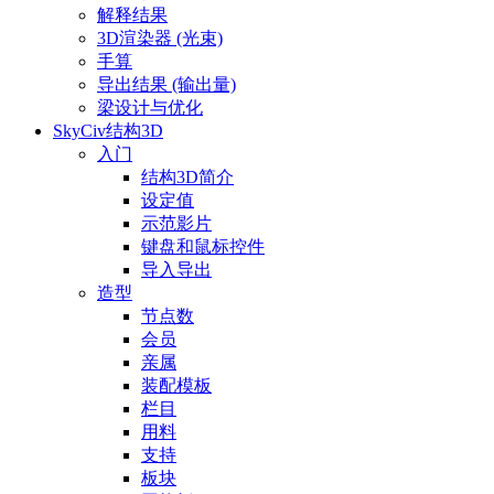
解释结果
3D渲染器 (光束)
手算
导出结果 (输出量)
梁设计与优化
SkyCiv结构3D
入门
结构3D简介
设定值
示范影片
键盘和鼠标控件
导入导出
造型
节点数
会员
亲属
装配模板
栏目
用料
支持
板块