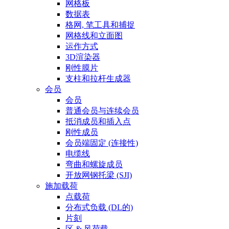
网格板
数据表
格网, 笔工具和捕捉
网格线和立面图
运作方式
3D渲染器
刚性膜片
支柱和拉杆生成器
会员
会员
普通会员与连续会员
抵消成员和插入点
刚性成员
会员端固定 (连接性)
电缆线
弯曲和螺旋成员
开放网钢托梁 (SJI)
施加载荷
点载荷
分布式负载 (DL的)
片刻
区 & 风荷载