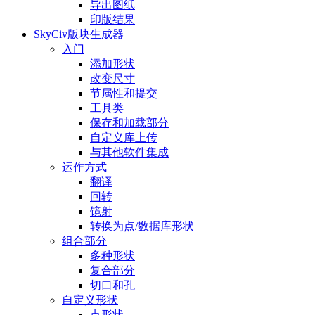
导出图纸
印版结果
SkyCiv版块生成器
入门
添加形状
改变尺寸
节属性和提交
工具类
保存和加载部分
自定义库上传
与其他软件集成
运作方式
翻译
回转
镜射
转换为点/数据库形状
组合部分
多种形状
复合部分
切口和孔
自定义形状
点形状