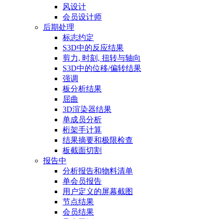
风设计
会员设计师
后期处理
标志约定
S3D中的反应结果
剪力, 时刻, 扭转与轴向
S3D中的位移/偏转结果
强调
板分析结果
屈曲
3D渲染器结果
单成员分析
桁架手计算
结果摘要和极限检查
板截面切割
报告中
分析报告和物料清单
单会员报告
用户定义的屏幕截图
节点结果
会员结果