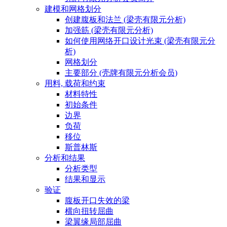
建模和网格划分
创建腹板和法兰 (梁壳有限元分析)
加强筋 (梁壳有限元分析)
如何使用网络开口设计光束 (梁壳有限元分
析)
网格划分
主要部分 (壳牌有限元分析会员)
用料, 载荷和约束
材料特性
初始条件
边界
负荷
移位
斯普林斯
分析和结果
分析类型
结果和显示
验证
腹板开口失效的梁
横向扭转屈曲
梁翼缘局部屈曲