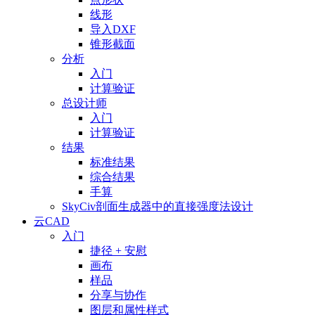
线形
导入DXF
锥形截面
分析
入门
计算验证
总设计师
入门
计算验证
结果
标准结果
综合结果
手算
SkyCiv剖面生成器中的直接强度法设计
云CAD
入门
捷径 + 安慰
画布
样品
分享与协作
图层和属性样式