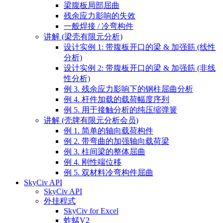
梁腹板局部屈曲
残余应力影响的失效
一般焊接 / 冷弯构件
讲解 (梁壳有限元分析)
设计实例 1: 带腹板开口的梁 & 加强筋 (线性
分析)
设计实例 2: 带腹板开口的梁 & 加强筋 (非线
性分析)
例 3. 残余应力影响下的钢柱屈曲分析
例 4. 杆件加载的载荷幅度序列
例 5. 用于接触分析的纯压缩弹簧
讲解 (壳牌有限元分析会员)
例 1. 简单的轴向载荷构件
例 2. 带弯曲的加强轴向载荷梁
例 3. 柱间梁的整体屈曲
例 4. 刚性端位移
例 5. 双材料冷弯构件屈曲
SkyCiv API
SkyCiv API
外挂程式
SkyCiv for Excel
蚱蜢V2