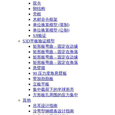
双仓
卵结构
壳框
木材谷仓框架
单位换算模型 (英制)
单位换算模型 (公制)
SJI验证
S3D平板验证模型
矩形板弯曲 – 固定在边缘
矩形板弯曲 – 固定在角落
矩形板弯曲 – 固定在边缘
矩形板弯曲 – 固定在角落
悬臂膜
90 压力度角悬臂板
带加劲肋板
立板平板
集中载荷下的半球形壳
方形板孔周围的应力集中
其他
吊耳设计指南
冷弯型钢檩条设计指南