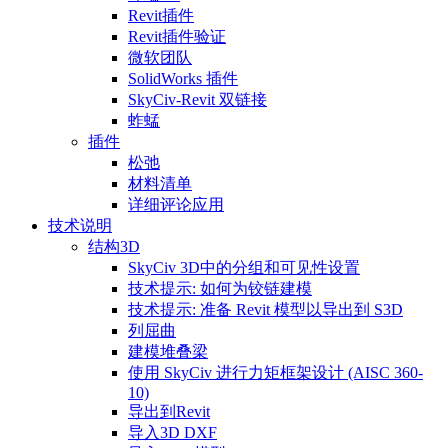
Revit插件
Revit插件验证
微软团队
SolidWorks 插件
SkyCiv-Revit 双链接
蚱蜢
插件
松弛
材料清单
详细评论应用
技术说明
结构3D
SkyCiv 3D中的分组和可见性设置
技术提示: 如何为铰链建模
技术提示: 准备 Revit 模型以导出到 S3D
列屈曲
建模堆叠梁
使用 SkyCiv 进行力矩框架设计 (AISC 360-
10)
导出到Revit
导入3D DXF