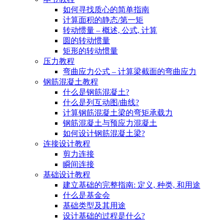
如何寻找质心的简单指南
计算面积的静态/第一矩
转动惯量 – 概述, 公式, 计算
圆的转动惯量
矩形的转动惯量
压力教程
弯曲应力公式 – 计算梁截面的弯曲应力
钢筋混凝土教程
什么是钢筋混凝土?
什么是列互动图/曲线?
计算钢筋混凝土梁的弯矩承载力
钢筋混凝土与预应力混凝土
如何设计钢筋混凝土梁?
连接设计教程
剪力连接
瞬间连接
基础设计教程
建立基础的完整指南: 定义, 种类, 和用途
什么是基金会
基础类型及其用途
设计基础的过程是什么?