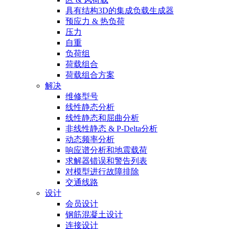
具有结构3D的集成负载生成器
预应力 & 热负荷
压力
自重
负荷组
荷载组合
荷载组合方案
解决
维修型号
线性静态分析
线性静态和屈曲分析
非线性静态 & P-Delta分析
动态频率分析
响应谱分析和地震载荷
求解器错误和警告列表
对模型进行故障排除
交通线路
设计
会员设计
钢筋混凝土设计
连接设计