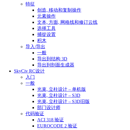
特征
创造, 移动和复制操作
元素操作
文本, 方面, 网格线和修订云线
选择工具
捕捉设置
积木
导入/导出
一般
导出到结构 3D
导出到剖面生成器
SkyCiv RC设计
入门
一般
光束, 立柱设计 – 单机版
光束, 立柱设计 – S3D
光束, 立柱设计 – S3D旧版
部门设计师
代码验证
ACI 318 验证
EUROCODE 2 验证