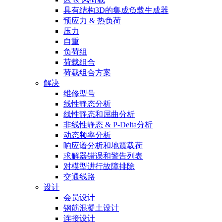
具有结构3D的集成负载生成器
预应力 & 热负荷
压力
自重
负荷组
荷载组合
荷载组合方案
解决
维修型号
线性静态分析
线性静态和屈曲分析
非线性静态 & P-Delta分析
动态频率分析
响应谱分析和地震载荷
求解器错误和警告列表
对模型进行故障排除
交通线路
设计
会员设计
钢筋混凝土设计
连接设计