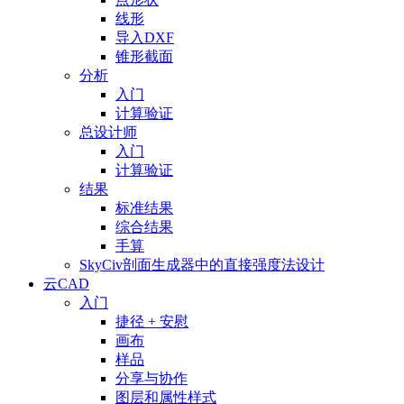
线形
导入DXF
锥形截面
分析
入门
计算验证
总设计师
入门
计算验证
结果
标准结果
综合结果
手算
SkyCiv剖面生成器中的直接强度法设计
云CAD
入门
捷径 + 安慰
画布
样品
分享与协作
图层和属性样式