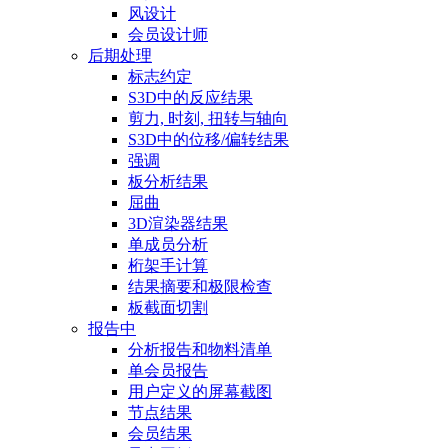
风设计
会员设计师
后期处理
标志约定
S3D中的反应结果
剪力, 时刻, 扭转与轴向
S3D中的位移/偏转结果
强调
板分析结果
屈曲
3D渲染器结果
单成员分析
桁架手计算
结果摘要和极限检查
板截面切割
报告中
分析报告和物料清单
单会员报告
用户定义的屏幕截图
节点结果
会员结果