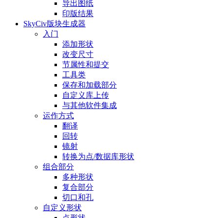
导出图纸
印版结果
SkyCiv版块生成器
入门
添加形状
改变尺寸
节属性和提交
工具类
保存和加载部分
自定义库上传
与其他软件集成
运作方式
翻译
回转
镜射
转换为点/数据库形状
组合部分
多种形状
复合部分
切口和孔
自定义形状
点形状