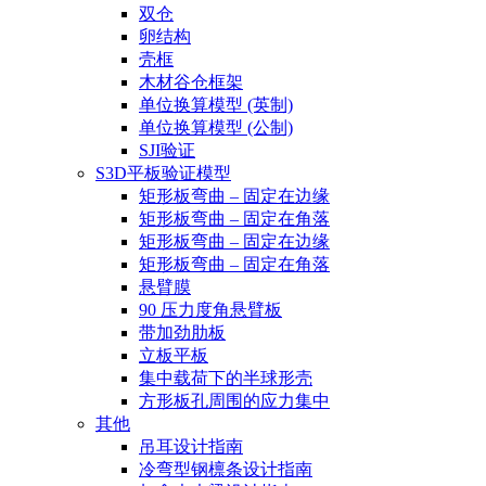
双仓
卵结构
壳框
木材谷仓框架
单位换算模型 (英制)
单位换算模型 (公制)
SJI验证
S3D平板验证模型
矩形板弯曲 – 固定在边缘
矩形板弯曲 – 固定在角落
矩形板弯曲 – 固定在边缘
矩形板弯曲 – 固定在角落
悬臂膜
90 压力度角悬臂板
带加劲肋板
立板平板
集中载荷下的半球形壳
方形板孔周围的应力集中
其他
吊耳设计指南
冷弯型钢檩条设计指南