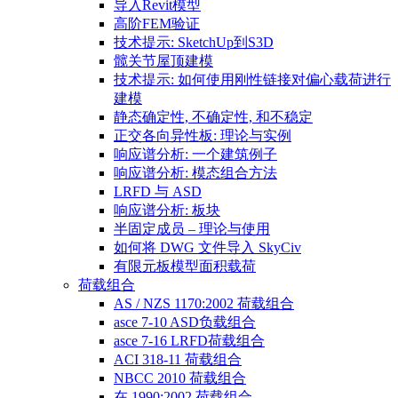
导入Revit模型
高阶FEM验证
技术提示: SketchUp到S3D
髋关节屋顶建模
技术提示: 如何使用刚性链接对偏心载荷进行
建模
静态确定性, 不确定性, 和不稳定
正交各向异性板: 理论与实例
响应谱分析: 一个建筑例子
响应谱分析: 模态组合方法
LRFD 与 ASD
响应谱分析: 板块
半固定成员 – 理论与使用
如何将 DWG 文件导入 SkyCiv
有限元板模型面积载荷
荷载组合
AS / NZS 1170:2002 荷载组合
asce 7-10 ASD负载组合
asce 7-16 LRFD荷载组合
ACI 318-11 荷载组合
NBCC 2010 荷载组合
在 1990:2002 荷载组合