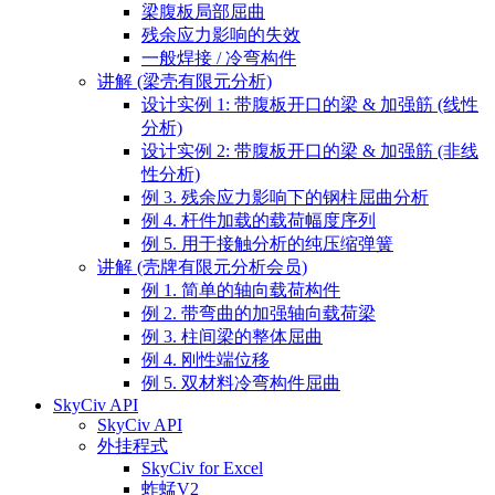
梁腹板局部屈曲
残余应力影响的失效
一般焊接 / 冷弯构件
讲解 (梁壳有限元分析)
设计实例 1: 带腹板开口的梁 & 加强筋 (线性
分析)
设计实例 2: 带腹板开口的梁 & 加强筋 (非线
性分析)
例 3. 残余应力影响下的钢柱屈曲分析
例 4. 杆件加载的载荷幅度序列
例 5. 用于接触分析的纯压缩弹簧
讲解 (壳牌有限元分析会员)
例 1. 简单的轴向载荷构件
例 2. 带弯曲的加强轴向载荷梁
例 3. 柱间梁的整体屈曲
例 4. 刚性端位移
例 5. 双材料冷弯构件屈曲
SkyCiv API
SkyCiv API
外挂程式
SkyCiv for Excel
蚱蜢V2