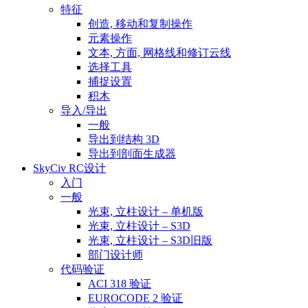
特征
创造, 移动和复制操作
元素操作
文本, 方面, 网格线和修订云线
选择工具
捕捉设置
积木
导入/导出
一般
导出到结构 3D
导出到剖面生成器
SkyCiv RC设计
入门
一般
光束, 立柱设计 – 单机版
光束, 立柱设计 – S3D
光束, 立柱设计 – S3D旧版
部门设计师
代码验证
ACI 318 验证
EUROCODE 2 验证