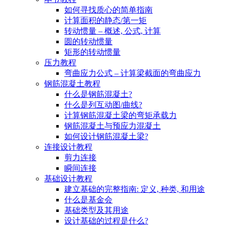
如何寻找质心的简单指南
计算面积的静态/第一矩
转动惯量 – 概述, 公式, 计算
圆的转动惯量
矩形的转动惯量
压力教程
弯曲应力公式 – 计算梁截面的弯曲应力
钢筋混凝土教程
什么是钢筋混凝土?
什么是列互动图/曲线?
计算钢筋混凝土梁的弯矩承载力
钢筋混凝土与预应力混凝土
如何设计钢筋混凝土梁?
连接设计教程
剪力连接
瞬间连接
基础设计教程
建立基础的完整指南: 定义, 种类, 和用途
什么是基金会
基础类型及其用途
设计基础的过程是什么?