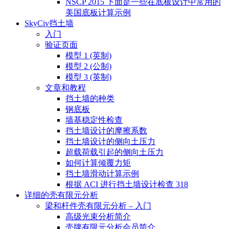
NSCP 2015 下面是一些在底板设计中常用的
美国底板计算示例
SkyCiv挡土墙
入门
验证页面
模型 1 (英制)
模型 2 (公制)
模型 3 (英制)
文章和教程
挡土墙的种类
钢底板
墙基稳定性检查
挡土墙设计的摩擦系数
挡土墙设计的侧向土压力
超载荷载引起的侧向土压力
如何计算倾覆力矩
挡土墙滑动计算示例
根据 ACI 进行挡土墙设计检查 318
详细的壳有限元分析
梁和杆件壳有限元分析 – 入门
高级光束分析简介
壳牌有限元分析会员简介