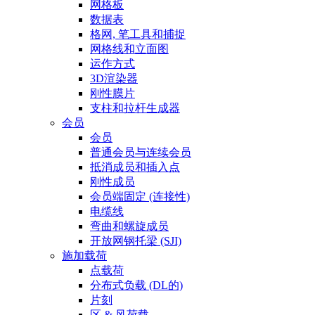
网格板
数据表
格网, 笔工具和捕捉
网格线和立面图
运作方式
3D渲染器
刚性膜片
支柱和拉杆生成器
会员
会员
普通会员与连续会员
抵消成员和插入点
刚性成员
会员端固定 (连接性)
电缆线
弯曲和螺旋成员
开放网钢托梁 (SJI)
施加载荷
点载荷
分布式负载 (DL的)
片刻
区 & 风荷载