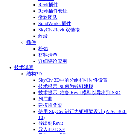
Revit插件
Revit插件验证
微软团队
SolidWorks 插件
SkyCiv-Revit 双链接
蚱蜢
插件
松弛
材料清单
详细评论应用
技术说明
结构3D
SkyCiv 3D中的分组和可见性设置
技术提示: 如何为铰链建模
技术提示: 准备 Revit 模型以导出到 S3D
列屈曲
建模堆叠梁
使用 SkyCiv 进行力矩框架设计 (AISC 360-
10)
导出到Revit
导入3D DXF