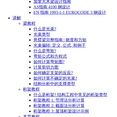
加拿大木梁设计指南
AS指南 4100 钢设计
EN 指南 1993-1-1 EUROCODE 3 钢设计
讲解
梁教程
什么是光束?
光束类型
悬臂梁完整指南 | 挠度和力矩
光束偏转: 定义, 公式, 和例子
什么是弯矩?
弯矩公式和方程式
如何计算弯矩图?
计算剪切力图
如何确定支架的反应?
如何计算不确定的光束?
结构分析中的支撑类型
桁架教程
什么是桁架? 结构工程中常见的桁架类型
桁架教程 1: 节理法分析计算
桁架教程 2: 截面法分析计算
桁架教程 3: 屋顶桁架设计示例
本节教程