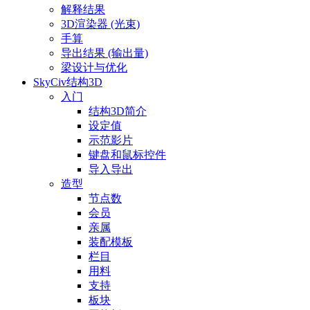
解释结果
3D渲染器 (光束)
手算
导出结果 (输出量)
梁设计与优化
SkyCiv结构3D
入门
结构3D简介
设定值
示范影片
键盘和鼠标控件
导入导出
造型
节点数
会员
亲属
装配模板
栏目
用料
支持
板块