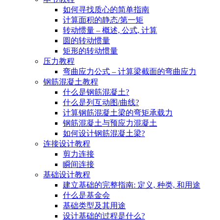
如何寻找质心的简单指南
计算面积的静态/第一矩
转动惯量 – 概述, 公式, 计算
圆的转动惯量
矩形的转动惯量
压力教程
弯曲应力公式 – 计算梁截面的弯曲应力
钢筋混凝土教程
什么是钢筋混凝土?
什么是列互动图/曲线?
计算钢筋混凝土梁的弯矩承载力
钢筋混凝土与预应力混凝土
如何设计钢筋混凝土梁?
连接设计教程
剪力连接
瞬间连接
基础设计教程
建立基础的完整指南: 定义, 种类, 和用途
什么是基金会
基础类型及其用途
设计基础的过程是什么?