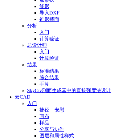
线形
导入DXF
锥形截面
分析
入门
计算验证
总设计师
入门
计算验证
结果
标准结果
综合结果
手算
SkyCiv剖面生成器中的直接强度法设计
云CAD
入门
捷径 + 安慰
画布
样品
分享与协作
图层和属性样式