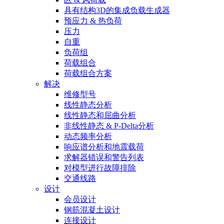
具有结构3D的集成负载生成器
预应力 & 热负荷
压力
自重
负荷组
荷载组合
荷载组合方案
解决
维修型号
线性静态分析
线性静态和屈曲分析
非线性静态 & P-Delta分析
动态频率分析
响应谱分析和地震载荷
求解器错误和警告列表
对模型进行故障排除
交通线路
设计
会员设计
钢筋混凝土设计
连接设计