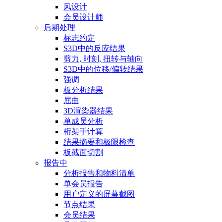
风设计
会员设计师
后期处理
标志约定
S3D中的反应结果
剪力, 时刻, 扭转与轴向
S3D中的位移/偏转结果
强调
板分析结果
屈曲
3D渲染器结果
单成员分析
桁架手计算
结果摘要和极限检查
板截面切割
报告中
分析报告和物料清单
单会员报告
用户定义的屏幕截图
节点结果
会员结果