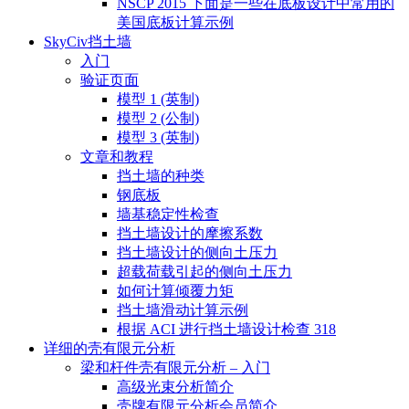
NSCP 2015 下面是一些在底板设计中常用的
美国底板计算示例
SkyCiv挡土墙
入门
验证页面
模型 1 (英制)
模型 2 (公制)
模型 3 (英制)
文章和教程
挡土墙的种类
钢底板
墙基稳定性检查
挡土墙设计的摩擦系数
挡土墙设计的侧向土压力
超载荷载引起的侧向土压力
如何计算倾覆力矩
挡土墙滑动计算示例
根据 ACI 进行挡土墙设计检查 318
详细的壳有限元分析
梁和杆件壳有限元分析 – 入门
高级光束分析简介
壳牌有限元分析会员简介