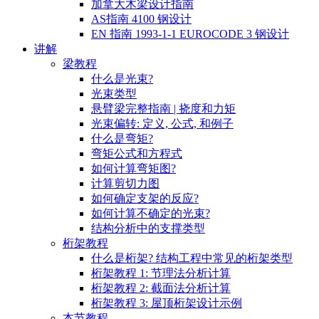
加拿大木梁设计指南
AS指南 4100 钢设计
EN 指南 1993-1-1 EUROCODE 3 钢设计
讲解
梁教程
什么是光束?
光束类型
悬臂梁完整指南 | 挠度和力矩
光束偏转: 定义, 公式, 和例子
什么是弯矩?
弯矩公式和方程式
如何计算弯矩图?
计算剪切力图
如何确定支架的反应?
如何计算不确定的光束?
结构分析中的支撑类型
桁架教程
什么是桁架? 结构工程中常见的桁架类型
桁架教程 1: 节理法分析计算
桁架教程 2: 截面法分析计算
桁架教程 3: 屋顶桁架设计示例
本节教程