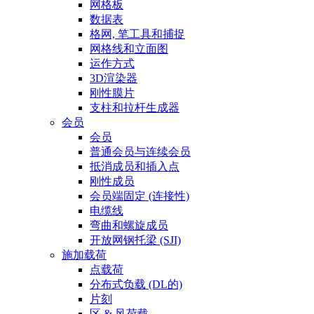
网格板
数据表
格网, 笔工具和捕捉
网格线和立面图
运作方式
3D渲染器
刚性膜片
支柱和拉杆生成器
会员
会员
普通会员与连续会员
抵消成员和插入点
刚性成员
会员端固定 (连接性)
电缆线
弯曲和螺旋成员
开放网钢托梁 (SJI)
施加载荷
点载荷
分布式负载 (DL的)
片刻
区 & 风荷载