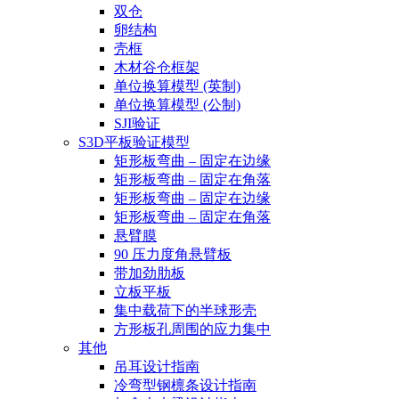
双仓
卵结构
壳框
木材谷仓框架
单位换算模型 (英制)
单位换算模型 (公制)
SJI验证
S3D平板验证模型
矩形板弯曲 – 固定在边缘
矩形板弯曲 – 固定在角落
矩形板弯曲 – 固定在边缘
矩形板弯曲 – 固定在角落
悬臂膜
90 压力度角悬臂板
带加劲肋板
立板平板
集中载荷下的半球形壳
方形板孔周围的应力集中
其他
吊耳设计指南
冷弯型钢檩条设计指南