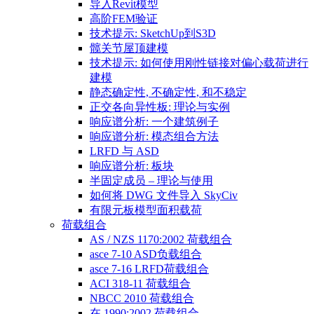
导入Revit模型
高阶FEM验证
技术提示: SketchUp到S3D
髋关节屋顶建模
技术提示: 如何使用刚性链接对偏心载荷进行
建模
静态确定性, 不确定性, 和不稳定
正交各向异性板: 理论与实例
响应谱分析: 一个建筑例子
响应谱分析: 模态组合方法
LRFD 与 ASD
响应谱分析: 板块
半固定成员 – 理论与使用
如何将 DWG 文件导入 SkyCiv
有限元板模型面积载荷
荷载组合
AS / NZS 1170:2002 荷载组合
asce 7-10 ASD负载组合
asce 7-16 LRFD荷载组合
ACI 318-11 荷载组合
NBCC 2010 荷载组合
在 1990:2002 荷载组合