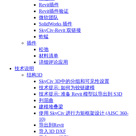
Revit插件
Revit插件验证
微软团队
SolidWorks 插件
SkyCiv-Revit 双链接
蚱蜢
插件
松弛
材料清单
详细评论应用
技术说明
结构3D
SkyCiv 3D中的分组和可见性设置
技术提示: 如何为铰链建模
技术提示: 准备 Revit 模型以导出到 S3D
列屈曲
建模堆叠梁
使用 SkyCiv 进行力矩框架设计 (AISC 360-
10)
导出到Revit
导入3D DXF