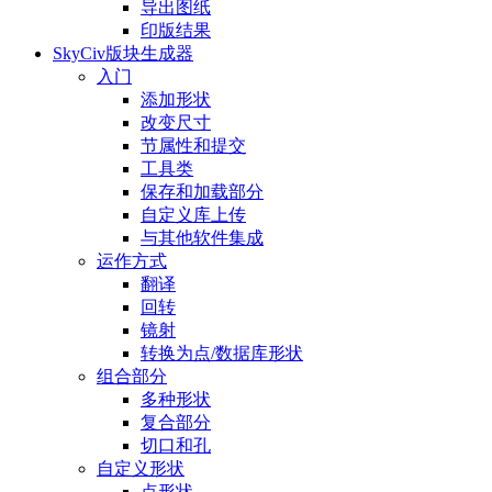
导出图纸
印版结果
SkyCiv版块生成器
入门
添加形状
改变尺寸
节属性和提交
工具类
保存和加载部分
自定义库上传
与其他软件集成
运作方式
翻译
回转
镜射
转换为点/数据库形状
组合部分
多种形状
复合部分
切口和孔
自定义形状
点形状