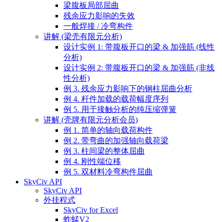
梁腹板局部屈曲
残余应力影响的失效
一般焊接 / 冷弯构件
讲解 (梁壳有限元分析)
设计实例 1: 带腹板开口的梁 & 加强筋 (线性
分析)
设计实例 2: 带腹板开口的梁 & 加强筋 (非线
性分析)
例 3. 残余应力影响下的钢柱屈曲分析
例 4. 杆件加载的载荷幅度序列
例 5. 用于接触分析的纯压缩弹簧
讲解 (壳牌有限元分析会员)
例 1. 简单的轴向载荷构件
例 2. 带弯曲的加强轴向载荷梁
例 3. 柱间梁的整体屈曲
例 4. 刚性端位移
例 5. 双材料冷弯构件屈曲
SkyCiv API
SkyCiv API
外挂程式
SkyCiv for Excel
蚱蜢V2