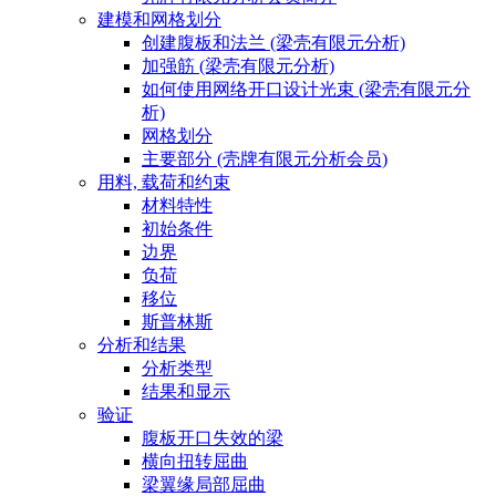
建模和网格划分
创建腹板和法兰 (梁壳有限元分析)
加强筋 (梁壳有限元分析)
如何使用网络开口设计光束 (梁壳有限元分
析)
网格划分
主要部分 (壳牌有限元分析会员)
用料, 载荷和约束
材料特性
初始条件
边界
负荷
移位
斯普林斯
分析和结果
分析类型
结果和显示
验证
腹板开口失效的梁
横向扭转屈曲
梁翼缘局部屈曲