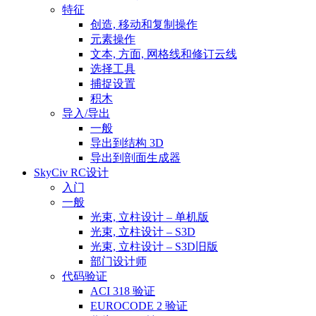
特征
创造, 移动和复制操作
元素操作
文本, 方面, 网格线和修订云线
选择工具
捕捉设置
积木
导入/导出
一般
导出到结构 3D
导出到剖面生成器
SkyCiv RC设计
入门
一般
光束, 立柱设计 – 单机版
光束, 立柱设计 – S3D
光束, 立柱设计 – S3D旧版
部门设计师
代码验证
ACI 318 验证
EUROCODE 2 验证