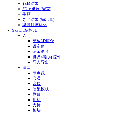
解释结果
3D渲染器 (光束)
手算
导出结果 (输出量)
梁设计与优化
SkyCiv结构3D
入门
结构3D简介
设定值
示范影片
键盘和鼠标控件
导入导出
造型
节点数
会员
亲属
装配模板
栏目
用料
支持
板块