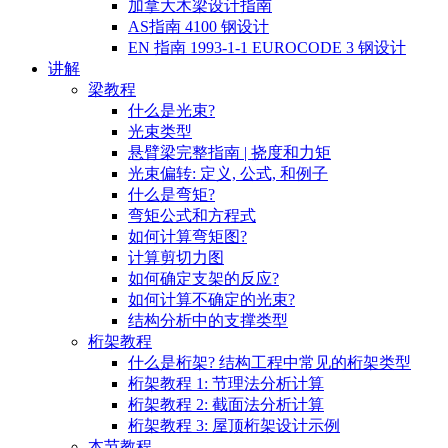
加拿大木梁设计指南
AS指南 4100 钢设计
EN 指南 1993-1-1 EUROCODE 3 钢设计
讲解
梁教程
什么是光束?
光束类型
悬臂梁完整指南 | 挠度和力矩
光束偏转: 定义, 公式, 和例子
什么是弯矩?
弯矩公式和方程式
如何计算弯矩图?
计算剪切力图
如何确定支架的反应?
如何计算不确定的光束?
结构分析中的支撑类型
桁架教程
什么是桁架? 结构工程中常见的桁架类型
桁架教程 1: 节理法分析计算
桁架教程 2: 截面法分析计算
桁架教程 3: 屋顶桁架设计示例
本节教程