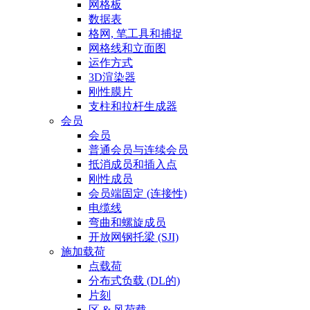
网格板
数据表
格网, 笔工具和捕捉
网格线和立面图
运作方式
3D渲染器
刚性膜片
支柱和拉杆生成器
会员
会员
普通会员与连续会员
抵消成员和插入点
刚性成员
会员端固定 (连接性)
电缆线
弯曲和螺旋成员
开放网钢托梁 (SJI)
施加载荷
点载荷
分布式负载 (DL的)
片刻
区 & 风荷载