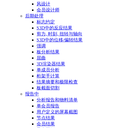
风设计
会员设计师
后期处理
标志约定
S3D中的反应结果
剪力, 时刻, 扭转与轴向
S3D中的位移/偏转结果
强调
板分析结果
屈曲
3D渲染器结果
单成员分析
桁架手计算
结果摘要和极限检查
板截面切割
报告中
分析报告和物料清单
单会员报告
用户定义的屏幕截图
节点结果
会员结果