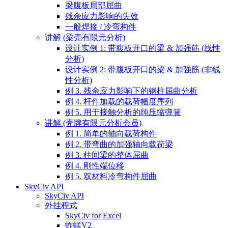
梁腹板局部屈曲
残余应力影响的失效
一般焊接 / 冷弯构件
讲解 (梁壳有限元分析)
设计实例 1: 带腹板开口的梁 & 加强筋 (线性
分析)
设计实例 2: 带腹板开口的梁 & 加强筋 (非线
性分析)
例 3. 残余应力影响下的钢柱屈曲分析
例 4. 杆件加载的载荷幅度序列
例 5. 用于接触分析的纯压缩弹簧
讲解 (壳牌有限元分析会员)
例 1. 简单的轴向载荷构件
例 2. 带弯曲的加强轴向载荷梁
例 3. 柱间梁的整体屈曲
例 4. 刚性端位移
例 5. 双材料冷弯构件屈曲
SkyCiv API
SkyCiv API
外挂程式
SkyCiv for Excel
蚱蜢V2