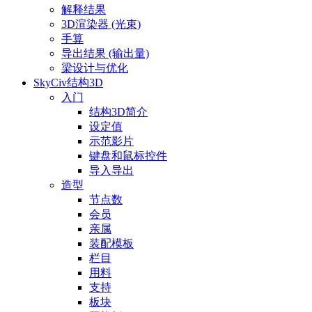
解释结果
3D渲染器 (光束)
手算
导出结果 (输出量)
梁设计与优化
SkyCiv结构3D
入门
结构3D简介
设定值
示范影片
键盘和鼠标控件
导入导出
造型
节点数
会员
亲属
装配模板
栏目
用料
支持
板块