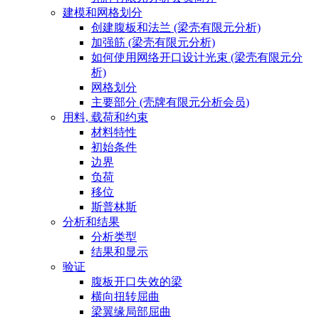
建模和网格划分
创建腹板和法兰 (梁壳有限元分析)
加强筋 (梁壳有限元分析)
如何使用网络开口设计光束 (梁壳有限元分
析)
网格划分
主要部分 (壳牌有限元分析会员)
用料, 载荷和约束
材料特性
初始条件
边界
负荷
移位
斯普林斯
分析和结果
分析类型
结果和显示
验证
腹板开口失效的梁
横向扭转屈曲
梁翼缘局部屈曲