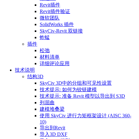
Revit插件
Revit插件验证
微软团队
SolidWorks 插件
SkyCiv-Revit 双链接
蚱蜢
插件
松弛
材料清单
详细评论应用
技术说明
结构3D
SkyCiv 3D中的分组和可见性设置
技术提示: 如何为铰链建模
技术提示: 准备 Revit 模型以导出到 S3D
列屈曲
建模堆叠梁
使用 SkyCiv 进行力矩框架设计 (AISC 360-
10)
导出到Revit
导入3D DXF