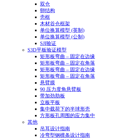
双仓
卵结构
壳框
木材谷仓框架
单位换算模型 (英制)
单位换算模型 (公制)
SJI验证
S3D平板验证模型
矩形板弯曲 – 固定在边缘
矩形板弯曲 – 固定在角落
矩形板弯曲 – 固定在边缘
矩形板弯曲 – 固定在角落
悬臂膜
90 压力度角悬臂板
带加劲肋板
立板平板
集中载荷下的半球形壳
方形板孔周围的应力集中
其他
吊耳设计指南
冷弯型钢檩条设计指南