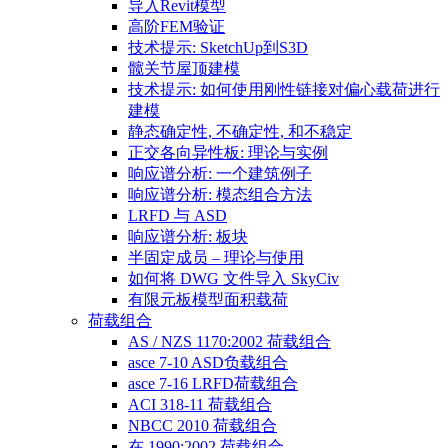
导入Revit模型
高阶FEM验证
技术提示: SketchUp到S3D
髋关节屋顶建模
技术提示: 如何使用刚性链接对偏心载荷进行
建模
静态确定性, 不确定性, 和不稳定
正交各向异性板: 理论与实例
响应谱分析: 一个建筑例子
响应谱分析: 模态组合方法
LRFD 与 ASD
响应谱分析: 板块
半固定成员 – 理论与使用
如何将 DWG 文件导入 SkyCiv
有限元板模型面积载荷
荷载组合
AS / NZS 1170:2002 荷载组合
asce 7-10 ASD负载组合
asce 7-16 LRFD荷载组合
ACI 318-11 荷载组合
NBCC 2010 荷载组合
在 1990:2002 荷载组合