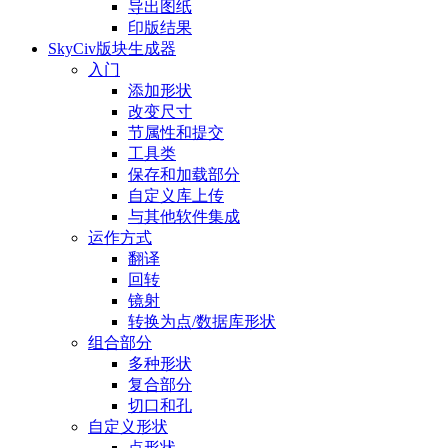
导出图纸
印版结果
SkyCiv版块生成器
入门
添加形状
改变尺寸
节属性和提交
工具类
保存和加载部分
自定义库上传
与其他软件集成
运作方式
翻译
回转
镜射
转换为点/数据库形状
组合部分
多种形状
复合部分
切口和孔
自定义形状
点形状