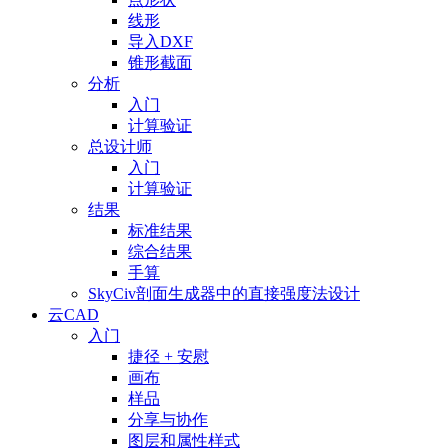
线形
导入DXF
锥形截面
分析
入门
计算验证
总设计师
入门
计算验证
结果
标准结果
综合结果
手算
SkyCiv剖面生成器中的直接强度法设计
云CAD
入门
捷径 + 安慰
画布
样品
分享与协作
图层和属性样式