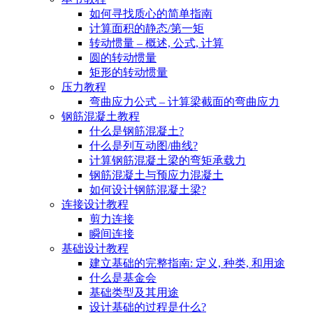
如何寻找质心的简单指南
计算面积的静态/第一矩
转动惯量 – 概述, 公式, 计算
圆的转动惯量
矩形的转动惯量
压力教程
弯曲应力公式 – 计算梁截面的弯曲应力
钢筋混凝土教程
什么是钢筋混凝土?
什么是列互动图/曲线?
计算钢筋混凝土梁的弯矩承载力
钢筋混凝土与预应力混凝土
如何设计钢筋混凝土梁?
连接设计教程
剪力连接
瞬间连接
基础设计教程
建立基础的完整指南: 定义, 种类, 和用途
什么是基金会
基础类型及其用途
设计基础的过程是什么?