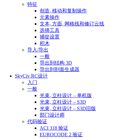
特征
创造, 移动和复制操作
元素操作
文本, 方面, 网格线和修订云线
选择工具
捕捉设置
积木
导入/导出
一般
导出到结构 3D
导出到剖面生成器
SkyCiv RC设计
入门
一般
光束, 立柱设计 – 单机版
光束, 立柱设计 – S3D
光束, 立柱设计 – S3D旧版
部门设计师
代码验证
ACI 318 验证
EUROCODE 2 验证