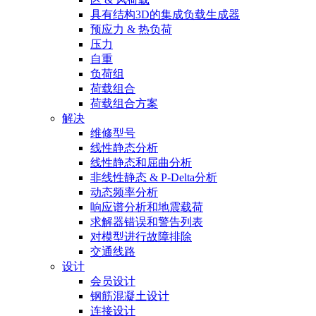
具有结构3D的集成负载生成器
预应力 & 热负荷
压力
自重
负荷组
荷载组合
荷载组合方案
解决
维修型号
线性静态分析
线性静态和屈曲分析
非线性静态 & P-Delta分析
动态频率分析
响应谱分析和地震载荷
求解器错误和警告列表
对模型进行故障排除
交通线路
设计
会员设计
钢筋混凝土设计
连接设计