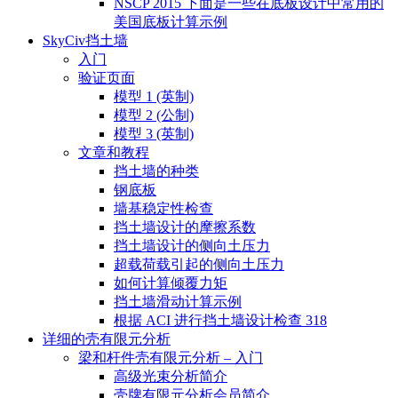
NSCP 2015 下面是一些在底板设计中常用的
美国底板计算示例
SkyCiv挡土墙
入门
验证页面
模型 1 (英制)
模型 2 (公制)
模型 3 (英制)
文章和教程
挡土墙的种类
钢底板
墙基稳定性检查
挡土墙设计的摩擦系数
挡土墙设计的侧向土压力
超载荷载引起的侧向土压力
如何计算倾覆力矩
挡土墙滑动计算示例
根据 ACI 进行挡土墙设计检查 318
详细的壳有限元分析
梁和杆件壳有限元分析 – 入门
高级光束分析简介
壳牌有限元分析会员简介