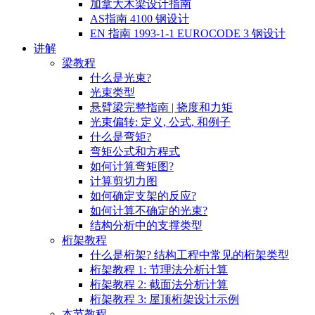
加拿大木梁设计指南
AS指南 4100 钢设计
EN 指南 1993-1-1 EUROCODE 3 钢设计
讲解
梁教程
什么是光束?
光束类型
悬臂梁完整指南 | 挠度和力矩
光束偏转: 定义, 公式, 和例子
什么是弯矩?
弯矩公式和方程式
如何计算弯矩图?
计算剪切力图
如何确定支架的反应?
如何计算不确定的光束?
结构分析中的支撑类型
桁架教程
什么是桁架? 结构工程中常见的桁架类型
桁架教程 1: 节理法分析计算
桁架教程 2: 截面法分析计算
桁架教程 3: 屋顶桁架设计示例
本节教程