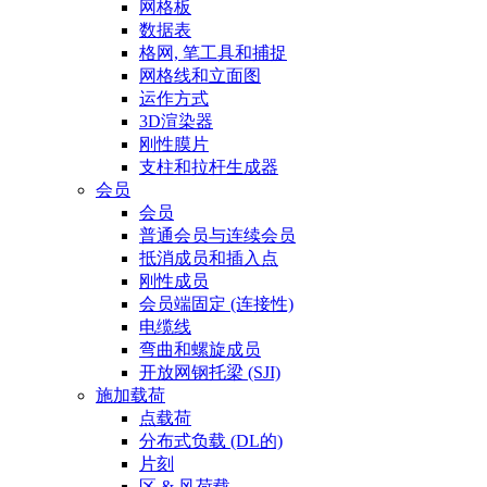
网格板
数据表
格网, 笔工具和捕捉
网格线和立面图
运作方式
3D渲染器
刚性膜片
支柱和拉杆生成器
会员
会员
普通会员与连续会员
抵消成员和插入点
刚性成员
会员端固定 (连接性)
电缆线
弯曲和螺旋成员
开放网钢托梁 (SJI)
施加载荷
点载荷
分布式负载 (DL的)
片刻
区 & 风荷载