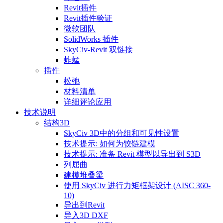
Revit插件
Revit插件验证
微软团队
SolidWorks 插件
SkyCiv-Revit 双链接
蚱蜢
插件
松弛
材料清单
详细评论应用
技术说明
结构3D
SkyCiv 3D中的分组和可见性设置
技术提示: 如何为铰链建模
技术提示: 准备 Revit 模型以导出到 S3D
列屈曲
建模堆叠梁
使用 SkyCiv 进行力矩框架设计 (AISC 360-
10)
导出到Revit
导入3D DXF