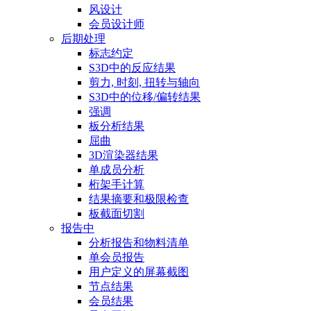
风设计
会员设计师
后期处理
标志约定
S3D中的反应结果
剪力, 时刻, 扭转与轴向
S3D中的位移/偏转结果
强调
板分析结果
屈曲
3D渲染器结果
单成员分析
桁架手计算
结果摘要和极限检查
板截面切割
报告中
分析报告和物料清单
单会员报告
用户定义的屏幕截图
节点结果
会员结果