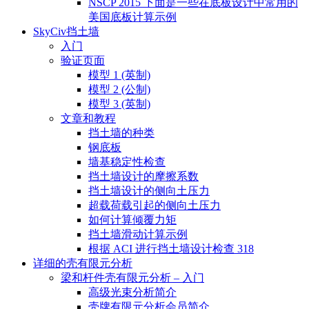
NSCP 2015 下面是一些在底板设计中常用的
美国底板计算示例
SkyCiv挡土墙
入门
验证页面
模型 1 (英制)
模型 2 (公制)
模型 3 (英制)
文章和教程
挡土墙的种类
钢底板
墙基稳定性检查
挡土墙设计的摩擦系数
挡土墙设计的侧向土压力
超载荷载引起的侧向土压力
如何计算倾覆力矩
挡土墙滑动计算示例
根据 ACI 进行挡土墙设计检查 318
详细的壳有限元分析
梁和杆件壳有限元分析 – 入门
高级光束分析简介
壳牌有限元分析会员简介