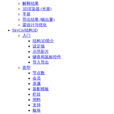
解释结果
3D渲染器 (光束)
手算
导出结果 (输出量)
梁设计与优化
SkyCiv结构3D
入门
结构3D简介
设定值
示范影片
键盘和鼠标控件
导入导出
造型
节点数
会员
亲属
装配模板
栏目
用料
支持
板块