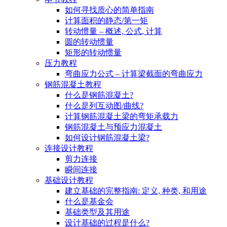
如何寻找质心的简单指南
计算面积的静态/第一矩
转动惯量 – 概述, 公式, 计算
圆的转动惯量
矩形的转动惯量
压力教程
弯曲应力公式 – 计算梁截面的弯曲应力
钢筋混凝土教程
什么是钢筋混凝土?
什么是列互动图/曲线?
计算钢筋混凝土梁的弯矩承载力
钢筋混凝土与预应力混凝土
如何设计钢筋混凝土梁?
连接设计教程
剪力连接
瞬间连接
基础设计教程
建立基础的完整指南: 定义, 种类, 和用途
什么是基金会
基础类型及其用途
设计基础的过程是什么?