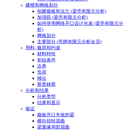
建模和网格划分
创建腹板和法兰 (梁壳有限元分析)
加强筋 (梁壳有限元分析)
如何使用网络开口设计光束 (梁壳有限元分
析)
网格划分
主要部分 (壳牌有限元分析会员)
用料, 载荷和约束
材料特性
初始条件
边界
负荷
移位
斯普林斯
分析和结果
分析类型
结果和显示
验证
腹板开口失效的梁
横向扭转屈曲
梁翼缘局部屈曲