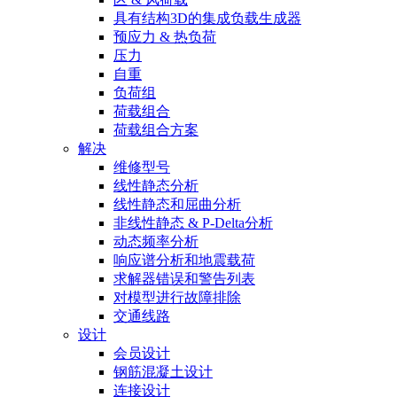
具有结构3D的集成负载生成器
预应力 & 热负荷
压力
自重
负荷组
荷载组合
荷载组合方案
解决
维修型号
线性静态分析
线性静态和屈曲分析
非线性静态 & P-Delta分析
动态频率分析
响应谱分析和地震载荷
求解器错误和警告列表
对模型进行故障排除
交通线路
设计
会员设计
钢筋混凝土设计
连接设计