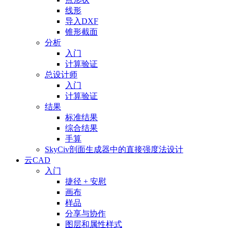
线形
导入DXF
锥形截面
分析
入门
计算验证
总设计师
入门
计算验证
结果
标准结果
综合结果
手算
SkyCiv剖面生成器中的直接强度法设计
云CAD
入门
捷径 + 安慰
画布
样品
分享与协作
图层和属性样式