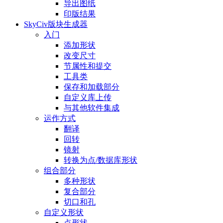
导出图纸
印版结果
SkyCiv版块生成器
入门
添加形状
改变尺寸
节属性和提交
工具类
保存和加载部分
自定义库上传
与其他软件集成
运作方式
翻译
回转
镜射
转换为点/数据库形状
组合部分
多种形状
复合部分
切口和孔
自定义形状
点形状