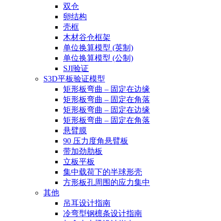
双仓
卵结构
壳框
木材谷仓框架
单位换算模型 (英制)
单位换算模型 (公制)
SJI验证
S3D平板验证模型
矩形板弯曲 – 固定在边缘
矩形板弯曲 – 固定在角落
矩形板弯曲 – 固定在边缘
矩形板弯曲 – 固定在角落
悬臂膜
90 压力度角悬臂板
带加劲肋板
立板平板
集中载荷下的半球形壳
方形板孔周围的应力集中
其他
吊耳设计指南
冷弯型钢檩条设计指南