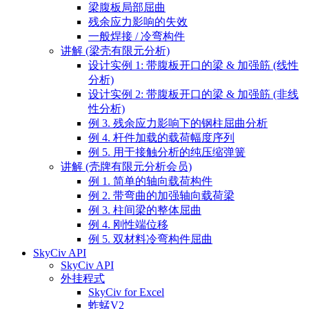
梁腹板局部屈曲
残余应力影响的失效
一般焊接 / 冷弯构件
讲解 (梁壳有限元分析)
设计实例 1: 带腹板开口的梁 & 加强筋 (线性
分析)
设计实例 2: 带腹板开口的梁 & 加强筋 (非线
性分析)
例 3. 残余应力影响下的钢柱屈曲分析
例 4. 杆件加载的载荷幅度序列
例 5. 用于接触分析的纯压缩弹簧
讲解 (壳牌有限元分析会员)
例 1. 简单的轴向载荷构件
例 2. 带弯曲的加强轴向载荷梁
例 3. 柱间梁的整体屈曲
例 4. 刚性端位移
例 5. 双材料冷弯构件屈曲
SkyCiv API
SkyCiv API
外挂程式
SkyCiv for Excel
蚱蜢V2