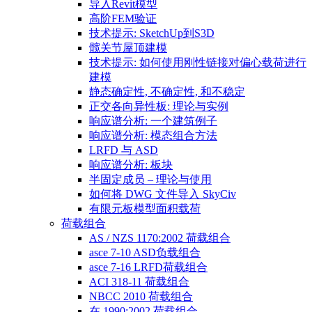
导入Revit模型
高阶FEM验证
技术提示: SketchUp到S3D
髋关节屋顶建模
技术提示: 如何使用刚性链接对偏心载荷进行
建模
静态确定性, 不确定性, 和不稳定
正交各向异性板: 理论与实例
响应谱分析: 一个建筑例子
响应谱分析: 模态组合方法
LRFD 与 ASD
响应谱分析: 板块
半固定成员 – 理论与使用
如何将 DWG 文件导入 SkyCiv
有限元板模型面积载荷
荷载组合
AS / NZS 1170:2002 荷载组合
asce 7-10 ASD负载组合
asce 7-16 LRFD荷载组合
ACI 318-11 荷载组合
NBCC 2010 荷载组合
在 1990:2002 荷载组合