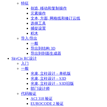
特征
创造, 移动和复制操作
元素操作
文本, 方面, 网格线和修订云线
选择工具
捕捉设置
积木
导入/导出
一般
导出到结构 3D
导出到剖面生成器
SkyCiv RC设计
入门
一般
光束, 立柱设计 – 单机版
光束, 立柱设计 – S3D
光束, 立柱设计 – S3D旧版
部门设计师
代码验证
ACI 318 验证
EUROCODE 2 验证