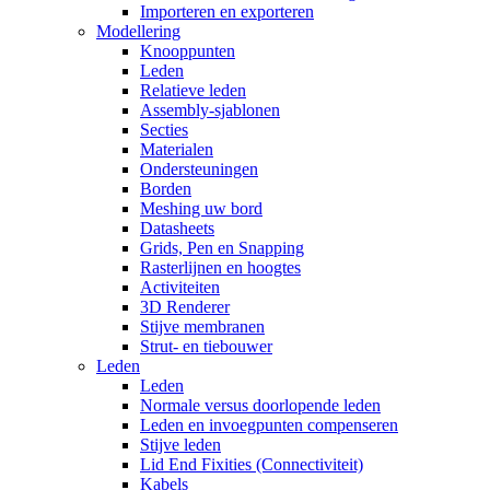
Importeren en exporteren
Modellering
Knooppunten
Leden
Relatieve leden
Assembly-sjablonen
Secties
Materialen
Ondersteuningen
Borden
Meshing uw bord
Datasheets
Grids, Pen en Snapping
Rasterlijnen en hoogtes
Activiteiten
3D Renderer
Stijve membranen
Strut- en tiebouwer
Leden
Leden
Normale versus doorlopende leden
Leden en invoegpunten compenseren
Stijve leden
Lid End Fixities (Connectiviteit)
Kabels