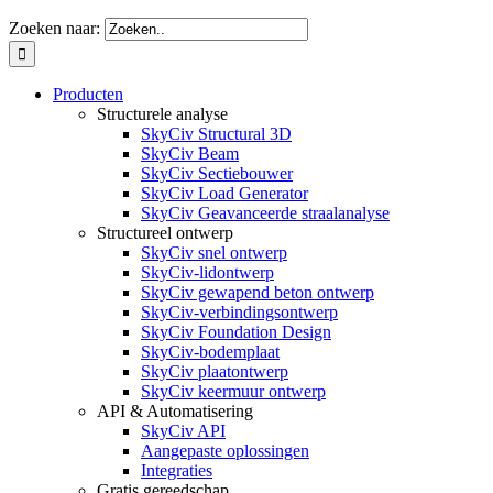
Zoeken naar:
Producten
Structurele analyse
SkyCiv Structural 3D
SkyCiv Beam
SkyCiv Sectiebouwer
SkyCiv Load Generator
SkyCiv Geavanceerde straalanalyse
Structureel ontwerp
SkyCiv snel ontwerp
SkyCiv-lidontwerp
SkyCiv gewapend beton ontwerp
SkyCiv-verbindingsontwerp
SkyCiv Foundation Design
SkyCiv-bodemplaat
SkyCiv plaatontwerp
SkyCiv keermuur ontwerp
API & Automatisering
SkyCiv API
Aangepaste oplossingen
Integraties
Gratis gereedschap