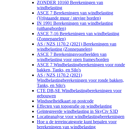
ZONDER 10160 Berekeningen van
windbelasting
ASCE 7 Berekeningen van windbelasting
(Vrijstaande muur / stevige borden)
IN 1991 Berekeningen van windbelasting
(uithangborden)
ASCE 7-16 Berekeningen van windbelasting
(Zonnepanelen)
AS / NZS 1170.2 (2021) Berekeningen van
windbelasting (Zonnepanelen)
ASCE 7 Berekeningsvoorbeelden van
windbelasting voor open frames/borden
ASCE 7 Windbelastingberekeningen voor ronde
bakken, Tanks, en Silo's
AS / NZS 1170.2 (2021)
Windbelastingberekeningen voor ronde bakken,
Tanks, en Silo's
CTE DB-SE Windbelastingberekeningen voor
gebouwen
Windsnelheidkaart op postcode
Effecten van topografie op windbelasting
Geïntegreerde windbelasting in SkyCiv S3D
Locatieanalyse voor windbelastingberekeningen
Hoe u de terreincategorie kunt bepalen voor
berekeningen van windbelasting