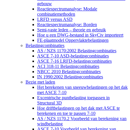
gebouw
Reactiespectrumanalyse: Modale
combinatiemethoden
LRFD versus ASD
Reactiespectrumanalyse: Borden
Semi-vaste leden – theorie en gebruik
Hoe u een DWG-bestand in SkyCiv importeert
FE-plaatmodel Oppervlaktebelastingen
Belastingcombinaties
AS / NZS 1170:2002 Belastingcombinaties
ASCE 7-10 ASD-belastingcombinaties
ASCE 7-16 LRFD-belastingcombinaties
ACI 318-11 Belastingcombinaties
NBCC 2010 Belastingcombinaties
IN 1990:2002 Belastingcombinaties
Bezig met laden
Het berekenen van sneeuwbelastingen op het dak
met ASCE 7-10
Excentrische puntbelasting toepassen in
Structural 3D
Hoe driftbelastingen op het dak met ASCE te
berekenen en toe te passen 7-10
AS / NZS 1170.2 Voorbeeld van berekening van
windbelasting
ASCE 7-10 Voorbeeld van berekening van