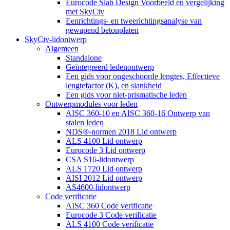
Eurocode Slab Design Voorbeeld en vergelijking
met SkyCiv
Eenrichtings- en tweerichtingsanalyse van
gewapend betonplaten
SkyCiv-lidontwerp
Algemeen
Standalone
Geïntegreerd ledenontwerp
Een gids voor ongeschoorde lengtes, Effectieve
lengtefactor (K), en slankheid
Een gids voor niet-prismatische leden
Ontwerpmodules voor leden
AISC 360-10 en AISC 360-16 Ontwerp van
stalen leden
NDS®-normen 2018 Lid ontwerp
ALS 4100 Lid ontwerp
Eurocode 3 Lid ontwerp
CSA S16-lidontwerp
ALS 1720 Lid ontwerp
AISI 2012 Lid ontwerp
AS4600-lidontwerp
Code verificatie
AISC 360 Code verificatie
Eurocode 3 Code verificatie
ALS 4100 Code verificatie