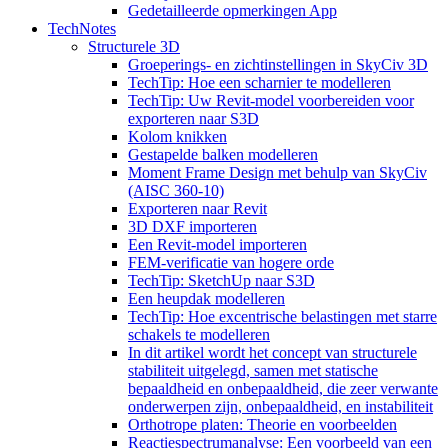
Gedetailleerde opmerkingen App
TechNotes
Structurele 3D
Groeperings- en zichtinstellingen in SkyCiv 3D
TechTip: Hoe een scharnier te modelleren
TechTip: Uw Revit-model voorbereiden voor
exporteren naar S3D
Kolom knikken
Gestapelde balken modelleren
Moment Frame Design met behulp van SkyCiv
(AISC 360-10)
Exporteren naar Revit
3D DXF importeren
Een Revit-model importeren
FEM-verificatie van hogere orde
TechTip: SketchUp naar S3D
Een heupdak modelleren
TechTip: Hoe excentrische belastingen met starre
schakels te modelleren
In dit artikel wordt het concept van structurele
stabiliteit uitgelegd, samen met statische
bepaaldheid en onbepaaldheid, die zeer verwante
onderwerpen zijn, onbepaaldheid, en instabiliteit
Orthotrope platen: Theorie en voorbeelden
Reactiespectrumanalyse: Een voorbeeld van een