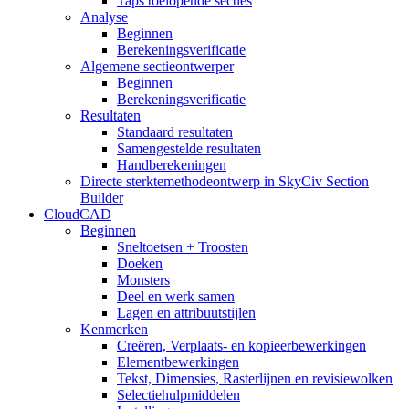
Taps toelopende secties
Analyse
Beginnen
Berekeningsverificatie
Algemene sectieontwerper
Beginnen
Berekeningsverificatie
Resultaten
Standaard resultaten
Samengestelde resultaten
Handberekeningen
Directe sterktemethodeontwerp in SkyCiv Section
Builder
CloudCAD
Beginnen
Sneltoetsen + Troosten
Doeken
Monsters
Deel en werk samen
Lagen en attribuutstijlen
Kenmerken
Creëren, Verplaats- en kopieerbewerkingen
Elementbewerkingen
Tekst, Dimensies, Rasterlijnen en revisiewolken
Selectiehulpmiddelen