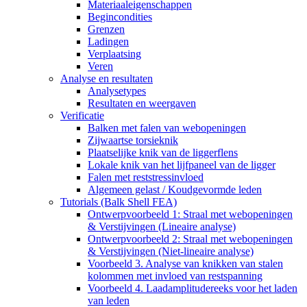
Materiaaleigenschappen
Begincondities
Grenzen
Ladingen
Verplaatsing
Veren
Analyse en resultaten
Analysetypes
Resultaten en weergaven
Verificatie
Balken met falen van webopeningen
Zijwaartse torsieknik
Plaatselijke knik van de liggerflens
Lokale knik van het lijfpaneel van de ligger
Falen met reststressinvloed
Algemeen gelast / Koudgevormde leden
Tutorials (Balk Shell FEA)
Ontwerpvoorbeeld 1: Straal met webopeningen
& Verstijvingen (Lineaire analyse)
Ontwerpvoorbeeld 2: Straal met webopeningen
& Verstijvingen (Niet-lineaire analyse)
Voorbeeld 3. Analyse van knikken van stalen
kolommen met invloed van restspanning
Voorbeeld 4. Laadamplitudereeks voor het laden
van leden