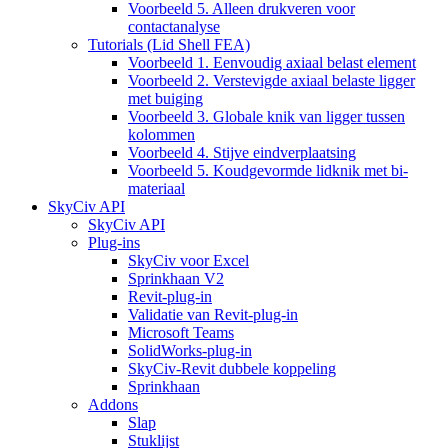
Voorbeeld 5. Alleen drukveren voor
contactanalyse
Tutorials (Lid Shell FEA)
Voorbeeld 1. Eenvoudig axiaal belast element
Voorbeeld 2. Verstevigde axiaal belaste ligger
met buiging
Voorbeeld 3. Globale knik van ligger tussen
kolommen
Voorbeeld 4. Stijve eindverplaatsing
Voorbeeld 5. Koudgevormde lidknik met bi-
materiaal
SkyCiv API
SkyCiv API
Plug-ins
SkyCiv voor Excel
Sprinkhaan V2
Revit-plug-in
Validatie van Revit-plug-in
Microsoft Teams
SolidWorks-plug-in
SkyCiv-Revit dubbele koppeling
Sprinkhaan
Addons
Slap
Stuklijst