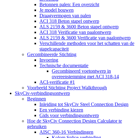
Betonnen palen: Een overzicht
Je model bouwen
Draagvermogen van palen
ACI 318 Beton stapel ontwerp
ALS 2159 & 3600 Beton stapel ontwerp
ACI 318 Verificatie van paalontwerp
ALS 2159 & 3600 Verificatie van paalontwerp
Verschillende methoden voor het schatten van de
stapelcapaciteit
Gecombineerde Stichting
Invoering
Technische documentatie
Gecombineerd voetontwerp in
overeenstemming met ACI 318-14
ACI-verificatie #1
Voorbeeld Stichting Project Walkthrough
SkyCiv-verbindingsontwerp
Beginnen
Inleiding tot SkyCiv Steel Connection Design
Een verbinding kiezen
Gids voor verbindingsontwerp
Hoe de SkyCiv Connection Design Calculator te
gebruiken
AISC 360-16 Verbindingen
Kolom Splice-verbinding