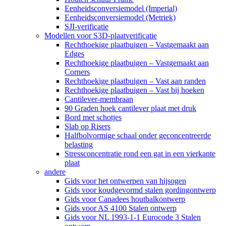
Eenheidsconversiemodel (Imperial)
Eenheidsconversiemodel (Metriek)
SJI-verificatie
Modellen voor S3D-plaatverificatie
Rechthoekige plaatbuigen – Vastgemaakt aan
Edges
Rechthoekige plaatbuigen – Vastgemaakt aan
Corners
Rechthoekige plaatbuigen – Vast aan randen
Rechthoekige plaatbuigen – Vast bij hoeken
Cantilever-membraan
90 Graden hoek cantilever plaat met druk
Bord met schotjes
Slab op Risers
Halfbolvormige schaal onder geconcentreerde
belasting
Stressconcentratie rond een gat in een vierkante
plaat
andere
Gids voor het ontwerpen van hijsogen
Gids voor koudgevormd stalen gordingontwerp
Gids voor Canadees houtbalkontwerp
Gids voor AS 4100 Stalen ontwerp
Gids voor NL 1993-1-1 Eurocode 3 Stalen