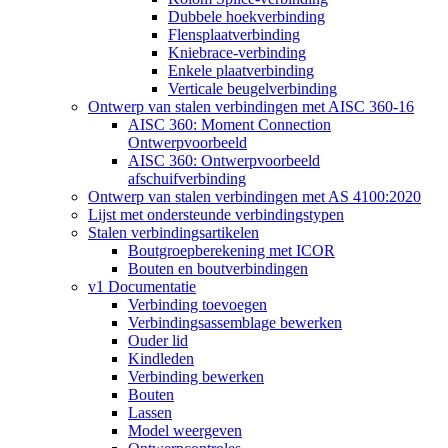
Dubbele hoekverbinding
Flensplaatverbinding
Kniebrace-verbinding
Enkele plaatverbinding
Verticale beugelverbinding
Ontwerp van stalen verbindingen met AISC 360-16
AISC 360: Moment Connection
Ontwerpvoorbeeld
AISC 360: Ontwerpvoorbeeld
afschuifverbinding
Ontwerp van stalen verbindingen met AS 4100:2020
Lijst met ondersteunde verbindingstypen
Stalen verbindingsartikelen
Boutgroepberekening met ICOR
Bouten en boutverbindingen
v1 Documentatie
Verbinding toevoegen
Verbindingsassemblage bewerken
Ouder lid
Kindleden
Verbinding bewerken
Bouten
Lassen
Model weergeven