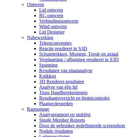
Ontwerp
Lid ontwerp
RC-ontwerp
Verbindingsontwerp
Wind ontwerp
Lid Designer
Nabewerking
Tekenconventies
Reactie resulteert in S3D
Schuintrekken, Moment, Torsie en axiaal
Verplaatsing / afbuiging resulteert in S3D
Spanning
Resultaten van plaatanalyse
Knikken
3D Renderer-resultaten
Analyse van één lid
Truss Handberekeningen
Resultaatoverzicht en limietcontroles
Plaatsectiesneden
Rapportage
Analyserapport en stuklijst
Single Member Reports
Door de gebruiker gedefinieerde screenshots
Nodale resultaten
Ledenresultaten