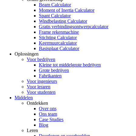
Beam Calculator
Moment of Inertia Calculator
Spant Calculator
Windbelasting Calculator
Gratis verbindingsontwerpcalculator
Frame rekenmachine
Stichting Calculator
Keermuurcalculator
Basisplaat Calculator
Oplossingen
Voor bedrijven
Kleine tot middelgrote bedrijven
Grote bedrijven
Fabrikanten
Voor ingenieurs
Voor leraren
Voor studenten
Middelen
Ontdekken
Over ons
Ons team
Case Studies
Blog
Leren
Doorlopen en voorbeelden