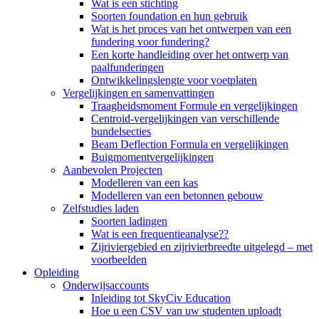
Wat is een stichting
Soorten foundation en hun gebruik
Wat is het proces van het ontwerpen van een
fundering voor fundering?
Een korte handleiding over het ontwerp van
paalfunderingen
Ontwikkelingslengte voor voetplaten
Vergelijkingen en samenvattingen
Traagheidsmoment Formule en vergelijkingen
Centroid-vergelijkingen van verschillende
bundelsecties
Beam Deflection Formula en vergelijkingen
Buigmomentvergelijkingen
Aanbevolen Projecten
Modelleren van een kas
Modelleren van een betonnen gebouw
Zelfstudies laden
Soorten ladingen
Wat is een frequentieanalyse??
Zijriviergebied en zijrivierbreedte uitgelegd – met
voorbeelden
Opleiding
Onderwijsaccounts
Inleiding tot SkyCiv Education
Hoe u een CSV van uw studenten uploadt