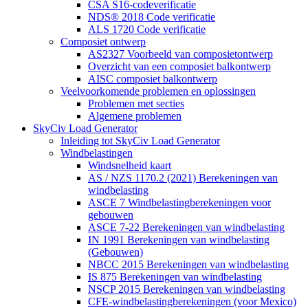
CSA S16-codeverificatie
NDS® 2018 Code verificatie
ALS 1720 Code verificatie
Composiet ontwerp
AS2327 Voorbeeld van composietontwerp
Overzicht van een composiet balkontwerp
AISC composiet balkontwerp
Veelvoorkomende problemen en oplossingen
Problemen met secties
Algemene problemen
SkyCiv Load Generator
Inleiding tot SkyCiv Load Generator
Windbelastingen
Windsnelheid kaart
AS / NZS 1170.2 (2021) Berekeningen van
windbelasting
ASCE 7 Windbelastingberekeningen voor
gebouwen
ASCE 7-22 Berekeningen van windbelasting
IN 1991 Berekeningen van windbelasting
(Gebouwen)
NBCC 2015 Berekeningen van windbelasting
IS 875 Berekeningen van windbelasting
NSCP 2015 Berekeningen van windbelasting
CFE-windbelastingberekeningen (voor Mexico)