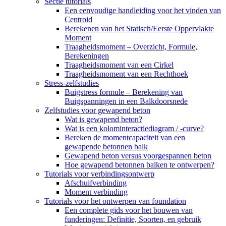
Sectie tutorials
Een eenvoudige handleiding voor het vinden van
Centroid
Berekenen van het Statisch/Eerste Oppervlakte
Moment
Traagheidsmoment – ​​Overzicht, Formule,
Berekeningen
Traagheidsmoment van een Cirkel
Traagheidsmoment van een Rechthoek
Stress-zelfstudies
Buigstress formule – Berekening van
Buigspanningen in een Balkdoorsnede
Zelfstudies voor gewapend beton
Wat is gewapend beton?
Wat is een kolominteractiediagram / -curve?
Bereken de momentcapaciteit van een
gewapende betonnen balk
Gewapend beton versus voorgespannen beton
Hoe gewapend betonnen balken te ontwerpen?
Tutorials voor verbindingsontwerp
Afschuifverbinding
Moment verbinding
Tutorials voor het ontwerpen van foundation
Een complete gids voor het bouwen van
funderingen: Definitie, Soorten, en gebruik