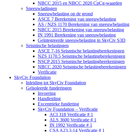
NBCC 2015 en NBCC 2020 CpCg-waarden
Sneeuwladingen
Sneeuwbelasting op de grond
ASCE 7 Berekening van sneeuwbelasting
AS / NZS 1170 Berekening van sneeuwbelasting
NBCC 2015 Berekening van sneeuwbelasting
IN 1991 Berekening van sneeuwbelasting
Geïntegreerde sneeuwbelasting in SkyCiv S3D
Seismische belastingen
ASCE 7-16 Seismische belastingberekeningen
NZS 1170.5 Seismische belastingberekeningen
NSCP 2015 Seismische belastingberekeningen
NBCC 2020 Seismische belastingberekeningen
Verificatie
SkyCiv Foundation
Inleiding tot SkyCiv Foundation
Geïsoleerde funderingen
Invoering
Handleiding
Excentrieke fundering
SkyCiv Foundation – Verificatie
ACI 318 Verificatie # 1
ALS 3600 Verificatie # 1
IN 1992 Verificatie # 1
CSA A23.3-14 Verificatie # 1