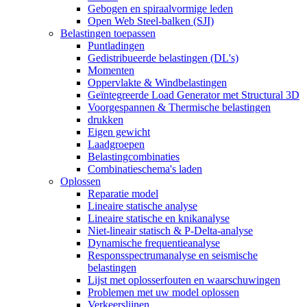
Gebogen en spiraalvormige leden
Open Web Steel-balken (SJI)
Belastingen toepassen
Puntladingen
Gedistribueerde belastingen (DL's)
Momenten
Oppervlakte & Windbelastingen
Geïntegreerde Load Generator met Structural 3D
Voorgespannen & Thermische belastingen
drukken
Eigen gewicht
Laadgroepen
Belastingcombinaties
Combinatieschema's laden
Oplossen
Reparatie model
Lineaire statische analyse
Lineaire statische en knikanalyse
Niet-lineair statisch & P-Delta-analyse
Dynamische frequentieanalyse
Responsspectrumanalyse en seismische
belastingen
Lijst met oplosserfouten en waarschuwingen
Problemen met uw model oplossen
Verkeerslijnen