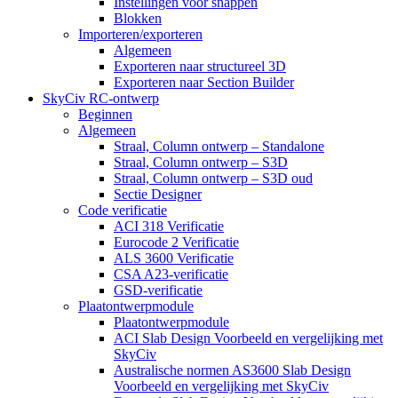
Instellingen voor snappen
Blokken
Importeren/exporteren
Algemeen
Exporteren naar structureel 3D
Exporteren naar Section Builder
SkyCiv RC-ontwerp
Beginnen
Algemeen
Straal, Column ontwerp – Standalone
Straal, Column ontwerp – S3D
Straal, Column ontwerp – S3D oud
Sectie Designer
Code verificatie
ACI 318 Verificatie
Eurocode 2 Verificatie
ALS 3600 Verificatie
CSA A23-verificatie
GSD-verificatie
Plaatontwerpmodule
Plaatontwerpmodule
ACI Slab Design Voorbeeld en vergelijking met
SkyCiv
Australische normen AS3600 Slab Design
Voorbeeld en vergelijking met SkyCiv