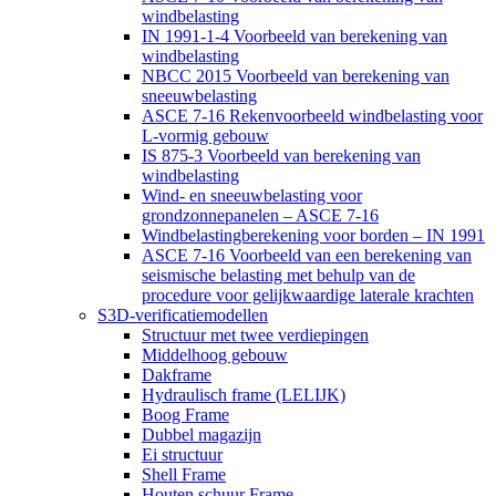
windbelasting
IN 1991-1-4 Voorbeeld van berekening van
windbelasting
NBCC 2015 Voorbeeld van berekening van
sneeuwbelasting
ASCE 7-16 Rekenvoorbeeld windbelasting voor
L-vormig gebouw
IS 875-3 Voorbeeld van berekening van
windbelasting
Wind- en sneeuwbelasting voor
grondzonnepanelen – ASCE 7-16
Windbelastingberekening voor borden – IN 1991
ASCE 7-16 Voorbeeld van een berekening van
seismische belasting met behulp van de
procedure voor gelijkwaardige laterale krachten
S3D-verificatiemodellen
Structuur met twee verdiepingen
Middelhoog gebouw
Dakframe
Hydraulisch frame (LELIJK)
Boog Frame
Dubbel magazijn
Ei structuur
Shell Frame
Houten schuur Frame