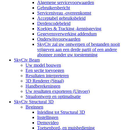
Algemene servicevoorwaarden
Gebruikersbericht
Serviceniveau -overeenkomst
Acceptabel gebruiksbeleid
Derdencodebeleid
Koekjes & Tracking -kennisgeving
Gegevensverwerking addendum
Onderwijsvoorwaarden
SkyCiv zal uw ontwerpen of bestanden nooit
vrijgeven aan een derde partij of een andere
abonnee zonder uw toestemming
SkyCiv Beam
Uw model bouwen
Een sectie toevoegen
Resultaten interpreteren
3D Renderer (Straal)
Handberekeningen
Uw resultaten exporteren (Uitvoer)
Straalontwerp en optimalisatie
SkyCiv Structural 3D
Beginnen
Inleiding tot Structural 3D
Instellingen
Demovideo
Toetsenbord- en muisbediening