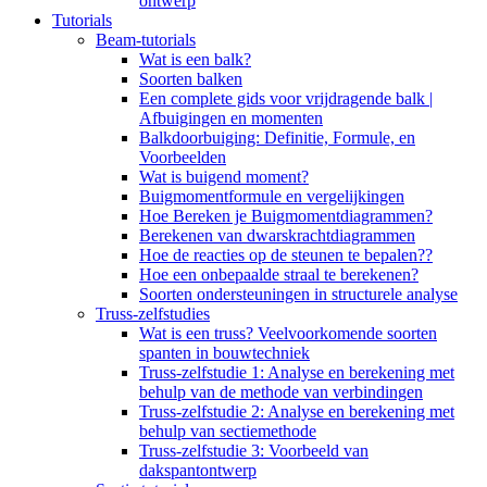
ontwerp
Tutorials
Beam-tutorials
Wat is een balk?
Soorten balken
Een complete gids voor vrijdragende balk |
Afbuigingen en momenten
Balkdoorbuiging: Definitie, Formule, en
Voorbeelden
Wat is buigend moment?
Buigmomentformule en vergelijkingen
Hoe Bereken je Buigmomentdiagrammen?
Berekenen van dwarskrachtdiagrammen
Hoe de reacties op de steunen te bepalen??
Hoe een onbepaalde straal te berekenen?
Soorten ondersteuningen in structurele analyse
Truss-zelfstudies
Wat is een truss? Veelvoorkomende soorten
spanten in bouwtechniek
Truss-zelfstudie 1: Analyse en berekening met
behulp van de methode van verbindingen
Truss-zelfstudie 2: Analyse en berekening met
behulp van sectiemethode
Truss-zelfstudie 3: Voorbeeld van
dakspantontwerp