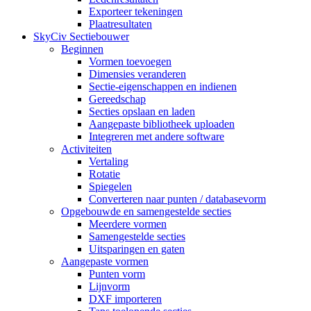
Exporteer tekeningen
Plaatresultaten
SkyCiv Sectiebouwer
Beginnen
Vormen toevoegen
Dimensies veranderen
Sectie-eigenschappen en indienen
Gereedschap
Secties opslaan en laden
Aangepaste bibliotheek uploaden
Integreren met andere software
Activiteiten
Vertaling
Rotatie
Spiegelen
Converteren naar punten / databasevorm
Opgebouwde en samengestelde secties
Meerdere vormen
Samengestelde secties
Uitsparingen en gaten
Aangepaste vormen
Punten vorm
Lijnvorm
DXF importeren