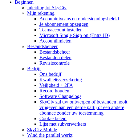
Beginnen
Inleiding tot SkyCiv
Mijn rekening
Accountniveaus en ondersteuningsbeleid
Je abonnement opzeggen
Teamaccount instellen
Microsoft Single Sign-on (Entra ID)
Accountlimieten
Bestandsbeheer
Bestandsbeheer
Bestanden delen
Revisiecontrole
Bedrijf
Ons bedrijf
Kwaliteitsverzekering
Veiligheid + 2FA
Record houden
Software Changelogs
SkyCiv zal uw ontwerpen of bestanden nooit
vrijgeven aan een derde partij of een andere
abonnee zonder uw toestemming
Cookie beleid
Lijst met subverwerkers
SkyCiv Mobile
Wind die parallel werkt