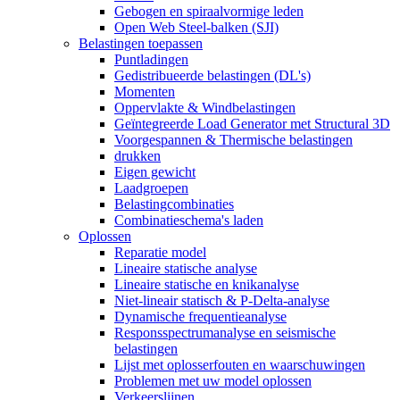
Gebogen en spiraalvormige leden
Open Web Steel-balken (SJI)
Belastingen toepassen
Puntladingen
Gedistribueerde belastingen (DL's)
Momenten
Oppervlakte & Windbelastingen
Geïntegreerde Load Generator met Structural 3D
Voorgespannen & Thermische belastingen
drukken
Eigen gewicht
Laadgroepen
Belastingcombinaties
Combinatieschema's laden
Oplossen
Reparatie model
Lineaire statische analyse
Lineaire statische en knikanalyse
Niet-lineair statisch & P-Delta-analyse
Dynamische frequentieanalyse
Responsspectrumanalyse en seismische
belastingen
Lijst met oplosserfouten en waarschuwingen
Problemen met uw model oplossen
Verkeerslijnen