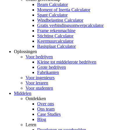
Beam Calculator
Moment of Inertia Calculator
Spant Calculator
Windbelasting Calculator
Gratis verbindingsontwerpcalculator
Frame rekenmachine
Stichting Calculator
Keermuurcalculator
Basisplaat Calculator
Oplossingen
Voor bedrijven
Kleine tot middelgrote bedrijven
Grote bedrijven
Fabrikanten
Voor ingenieurs
Voor leraren
Voor studenten
Middelen
Ontdekken
Over ons
Ons team
Case Studies
Blog
Leren
Doorlopen en voorbeelden