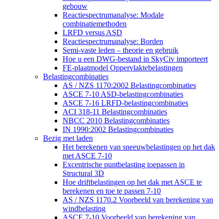
gebouw
Reactiespectrumanalyse: Modale
combinatiemethoden
LRFD versus ASD
Reactiespectrumanalyse: Borden
Semi-vaste leden – theorie en gebruik
Hoe u een DWG-bestand in SkyCiv importeert
FE-plaatmodel Oppervlaktebelastingen
Belastingcombinaties
AS / NZS 1170:2002 Belastingcombinaties
ASCE 7-10 ASD-belastingcombinaties
ASCE 7-16 LRFD-belastingcombinaties
ACI 318-11 Belastingcombinaties
NBCC 2010 Belastingcombinaties
IN 1990:2002 Belastingcombinaties
Bezig met laden
Het berekenen van sneeuwbelastingen op het dak
met ASCE 7-10
Excentrische puntbelasting toepassen in
Structural 3D
Hoe driftbelastingen op het dak met ASCE te
berekenen en toe te passen 7-10
AS / NZS 1170.2 Voorbeeld van berekening van
windbelasting
ASCE 7-10 Voorbeeld van berekening van