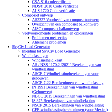
CSA S16-codeverificatie
NDS® 2018 Code verificatie
ALS 1720 Code verificatie
Composiet ontwerp
AS2327 Voorbeeld van composietontwerp
Overzicht van een composiet balkontwerp
AISC composiet balkontwerp
Veelvoorkomende problemen en oplossingen
Problemen met secties
Algemene problemen
SkyCiv Load Generator
Inleiding tot SkyCiv Load Generator
Windbelastingen
Windsnelheid kaart
AS / NZS 1170.2 (2021) Berekeningen van
windbelasting
ASCE 7 Windbelastingberekeningen voor
gebouwen
ASCE 7-22 Berekeningen van windbelasting
IN 1991 Berekeningen van windbelasting
(Gebouwen)
NBCC 2015 Berekeningen van windbelasting
IS 875 Berekeningen van windbelasting
NSCP 2015 Berekeningen van windbelasting
CFE-windbelastingberekeningen (voor Mexico)