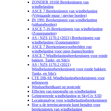
ZONDER 10160 Berekeningen van
windbelasting
ASCE 7 Berekeningen van windbelasting
(Vrijstaande muur / stevige borden)
IN 1991 Berekeningen van windbelasting
(uithangborden)
ASCE 7-16 Berekeningen van windbelasting
(Zonnepanelen)
AS / NZS 1170.2 (2021) Berekeningen van
windbelasting (Zonnepanelen)
ASCE 7 Berekeningsvoorbeelden van
windbelasting voor open frames/borden
ASCE 7 Windbelastingberekeningen voor ronde
bakken, Tanks, en Silo's
AS / NZS 1170.2 (2021)
Windbelastingberekeningen voor ronde bakken,
Tanks, en Silo's
CTE DB-SE Windbelastingberekeningen voor
gebouwen
Windsnelheidkaart op postcode
Effecten van topografie op windbelasting
Geïntegreerde windbelasting in SkyCiv S3D
Locatieanalyse voor windbelastingberekeningen
Hoe u de terreincategorie kunt bepalen voor
berekeningen van windbelasting