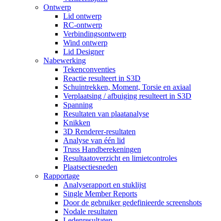
Ontwerp
Lid ontwerp
RC-ontwerp
Verbindingsontwerp
Wind ontwerp
Lid Designer
Nabewerking
Tekenconventies
Reactie resulteert in S3D
Schuintrekken, Moment, Torsie en axiaal
Verplaatsing / afbuiging resulteert in S3D
Spanning
Resultaten van plaatanalyse
Knikken
3D Renderer-resultaten
Analyse van één lid
Truss Handberekeningen
Resultaatoverzicht en limietcontroles
Plaatsectiesneden
Rapportage
Analyserapport en stuklijst
Single Member Reports
Door de gebruiker gedefinieerde screenshots
Nodale resultaten
Ledenresultaten