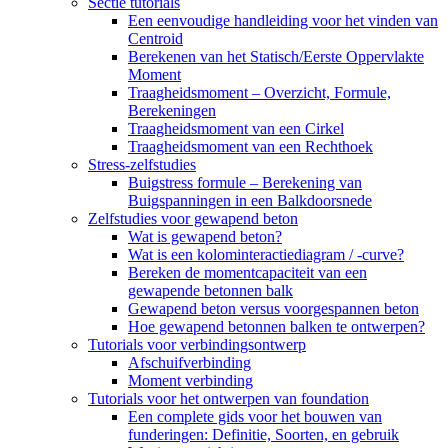
Sectie tutorials
Een eenvoudige handleiding voor het vinden van
Centroid
Berekenen van het Statisch/Eerste Oppervlakte
Moment
Traagheidsmoment – ​​Overzicht, Formule,
Berekeningen
Traagheidsmoment van een Cirkel
Traagheidsmoment van een Rechthoek
Stress-zelfstudies
Buigstress formule – Berekening van
Buigspanningen in een Balkdoorsnede
Zelfstudies voor gewapend beton
Wat is gewapend beton?
Wat is een kolominteractiediagram / -curve?
Bereken de momentcapaciteit van een
gewapende betonnen balk
Gewapend beton versus voorgespannen beton
Hoe gewapend betonnen balken te ontwerpen?
Tutorials voor verbindingsontwerp
Afschuifverbinding
Moment verbinding
Tutorials voor het ontwerpen van foundation
Een complete gids voor het bouwen van
funderingen: Definitie, Soorten, en gebruik