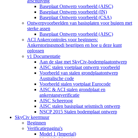
afschuiving
Baseplaat Ontwerp voorbeeld (AISC)
Baseplaat Ontwerp voorbeeld (IN)
Baseplaat Ontwerp voorbeeld (CSA)
Ontwerpvoorbeelden van basisplaten voor buigen met
sterke assen
Baseplaat Ontwerp voorbeeld (AISC)
ACI Ankercontroles voor beginners:
Ankerstoringsmodi begrijpen en hoe u deze kunt
oplossen
v1 Documentatie
Aan de slag met SkyCiv-bodemplaatontwerp
AISC stalen voetplaat ontwerp voorbeeld
Voorbeeld van stalen grondplaatontwerp
Australische code
Voorbeeld stalen voetplaat Eurocode
AISC & ACI stalen grondplaat en
ankerstangverificatie
AISC Scheeroog
AISC stalen basisplaat seismisch ontwerp
NSCP 2015 Stalen bodemplaat ontwerp
SkyCiv keermuur
Beginnen
Verificatiepagina's
Model 1 (Imperial)