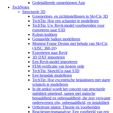
Gedetailleerde opmerkingen App
TechNotes
Structurele 3D
Groeperings- en zichtinstellingen in SkyCiv 3D
TechTip: Hoe een scharnier te modelleren
TechTip: Uw Revit-model voorbereiden voor
exporteren naar S3D
Kolom knikken
Gestapelde balken modelleren
Moment Frame Design met behulp van SkyCiv
(AISC 360-10)
Exporteren naar Revit
3D DXF importeren
Een Revit-model importeren
FEM-verificatie van hogere orde
TechTip: SketchUp naar S3D
Een heupdak modelleren
TechTip: Hoe excentrische belastingen met starre
schakels te modelleren
In dit artikel wordt het concept van structurele
stabiliteit uitgelegd, samen met statische
bepaaldheid en onbepaaldheid, die zeer verwante
onderwerpen zijn, onbepaaldheid, en instabiliteit
Orthotrope platen: Theorie en voorbeelden
Reactiespectrumanalyse: Een voorbeeld van een