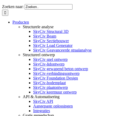
Zoeken naar:
Producten
Structurele analyse
SkyCiv Structural 3D
SkyCiv Beam
SkyCiv Sectiebouwer
SkyCiv Load Generator
SkyCiv Geavanceerde straalanalyse
Structureel ontwerp
SkyCiv snel ontwerp
SkyCiv-lidontwerp
SkyCiv gewapend beton ontwerp
SkyCiv-verbindingsontwerp
SkyCiv Foundation Design
SkyCiv-bodemplaat
SkyCiv plaatontwerp
SkyCiv keermuur ontwerp
API & Automatisering
SkyCiv API
Aangepaste oplossingen
Integraties
Gratis gereedschap