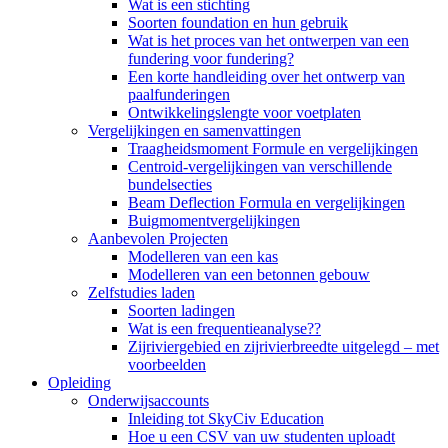
Wat is een stichting
Soorten foundation en hun gebruik
Wat is het proces van het ontwerpen van een
fundering voor fundering?
Een korte handleiding over het ontwerp van
paalfunderingen
Ontwikkelingslengte voor voetplaten
Vergelijkingen en samenvattingen
Traagheidsmoment Formule en vergelijkingen
Centroid-vergelijkingen van verschillende
bundelsecties
Beam Deflection Formula en vergelijkingen
Buigmomentvergelijkingen
Aanbevolen Projecten
Modelleren van een kas
Modelleren van een betonnen gebouw
Zelfstudies laden
Soorten ladingen
Wat is een frequentieanalyse??
Zijriviergebied en zijrivierbreedte uitgelegd – met
voorbeelden
Opleiding
Onderwijsaccounts
Inleiding tot SkyCiv Education
Hoe u een CSV van uw studenten uploadt