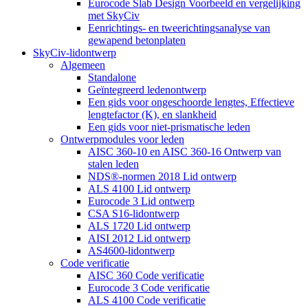
Eurocode Slab Design Voorbeeld en vergelijking
met SkyCiv
Eenrichtings- en tweerichtingsanalyse van
gewapend betonplaten
SkyCiv-lidontwerp
Algemeen
Standalone
Geïntegreerd ledenontwerp
Een gids voor ongeschoorde lengtes, Effectieve
lengtefactor (K), en slankheid
Een gids voor niet-prismatische leden
Ontwerpmodules voor leden
AISC 360-10 en AISC 360-16 Ontwerp van
stalen leden
NDS®-normen 2018 Lid ontwerp
ALS 4100 Lid ontwerp
Eurocode 3 Lid ontwerp
CSA S16-lidontwerp
ALS 1720 Lid ontwerp
AISI 2012 Lid ontwerp
AS4600-lidontwerp
Code verificatie
AISC 360 Code verificatie
Eurocode 3 Code verificatie
ALS 4100 Code verificatie