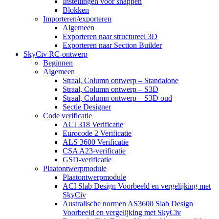
Instellingen voor snappen
Blokken
Importeren/exporteren
Algemeen
Exporteren naar structureel 3D
Exporteren naar Section Builder
SkyCiv RC-ontwerp
Beginnen
Algemeen
Straal, Column ontwerp – Standalone
Straal, Column ontwerp – S3D
Straal, Column ontwerp – S3D oud
Sectie Designer
Code verificatie
ACI 318 Verificatie
Eurocode 2 Verificatie
ALS 3600 Verificatie
CSA A23-verificatie
GSD-verificatie
Plaatontwerpmodule
Plaatontwerpmodule
ACI Slab Design Voorbeeld en vergelijking met
SkyCiv
Australische normen AS3600 Slab Design
Voorbeeld en vergelijking met SkyCiv