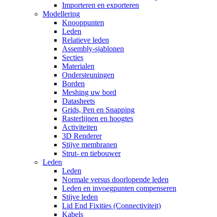
Importeren en exporteren
Modellering
Knooppunten
Leden
Relatieve leden
Assembly-sjablonen
Secties
Materialen
Ondersteuningen
Borden
Meshing uw bord
Datasheets
Grids, Pen en Snapping
Rasterlijnen en hoogtes
Activiteiten
3D Renderer
Stijve membranen
Strut- en tiebouwer
Leden
Leden
Normale versus doorlopende leden
Leden en invoegpunten compenseren
Stijve leden
Lid End Fixities (Connectiviteit)
Kabels