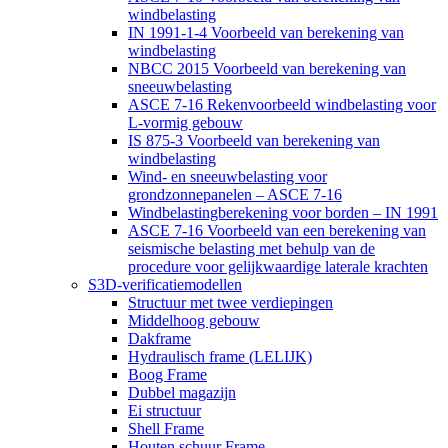
windbelasting
IN 1991-1-4 Voorbeeld van berekening van
windbelasting
NBCC 2015 Voorbeeld van berekening van
sneeuwbelasting
ASCE 7-16 Rekenvoorbeeld windbelasting voor
L-vormig gebouw
IS 875-3 Voorbeeld van berekening van
windbelasting
Wind- en sneeuwbelasting voor
grondzonnepanelen – ASCE 7-16
Windbelastingberekening voor borden – IN 1991
ASCE 7-16 Voorbeeld van een berekening van
seismische belasting met behulp van de
procedure voor gelijkwaardige laterale krachten
S3D-verificatiemodellen
Structuur met twee verdiepingen
Middelhoog gebouw
Dakframe
Hydraulisch frame (LELIJK)
Boog Frame
Dubbel magazijn
Ei structuur
Shell Frame
Houten schuur Frame