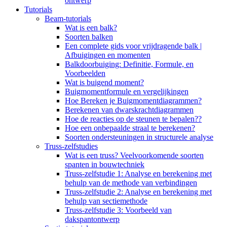
ontwerp
Tutorials
Beam-tutorials
Wat is een balk?
Soorten balken
Een complete gids voor vrijdragende balk |
Afbuigingen en momenten
Balkdoorbuiging: Definitie, Formule, en
Voorbeelden
Wat is buigend moment?
Buigmomentformule en vergelijkingen
Hoe Bereken je Buigmomentdiagrammen?
Berekenen van dwarskrachtdiagrammen
Hoe de reacties op de steunen te bepalen??
Hoe een onbepaalde straal te berekenen?
Soorten ondersteuningen in structurele analyse
Truss-zelfstudies
Wat is een truss? Veelvoorkomende soorten
spanten in bouwtechniek
Truss-zelfstudie 1: Analyse en berekening met
behulp van de methode van verbindingen
Truss-zelfstudie 2: Analyse en berekening met
behulp van sectiemethode
Truss-zelfstudie 3: Voorbeeld van
dakspantontwerp