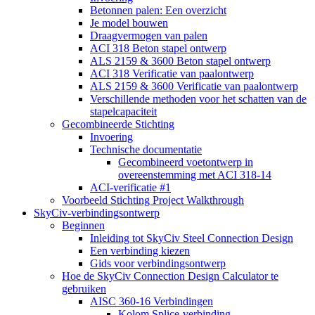
Betonnen palen: Een overzicht
Je model bouwen
Draagvermogen van palen
ACI 318 Beton stapel ontwerp
ALS 2159 & 3600 Beton stapel ontwerp
ACI 318 Verificatie van paalontwerp
ALS 2159 & 3600 Verificatie van paalontwerp
Verschillende methoden voor het schatten van de
stapelcapaciteit
Gecombineerde Stichting
Invoering
Technische documentatie
Gecombineerd voetontwerp in
overeenstemming met ACI 318-14
ACI-verificatie #1
Voorbeeld Stichting Project Walkthrough
SkyCiv-verbindingsontwerp
Beginnen
Inleiding tot SkyCiv Steel Connection Design
Een verbinding kiezen
Gids voor verbindingsontwerp
Hoe de SkyCiv Connection Design Calculator te
gebruiken
AISC 360-16 Verbindingen
Kolom Splice-verbinding