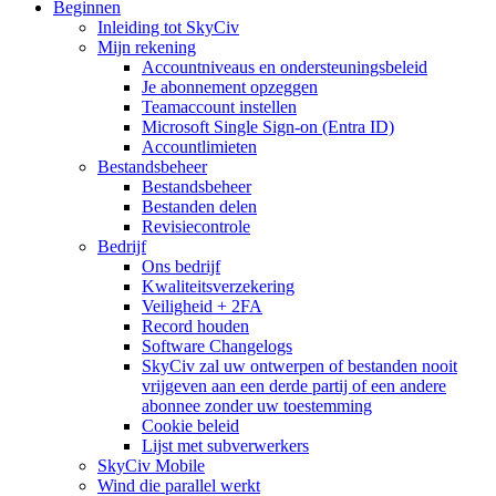
Beginnen
Inleiding tot SkyCiv
Mijn rekening
Accountniveaus en ondersteuningsbeleid
Je abonnement opzeggen
Teamaccount instellen
Microsoft Single Sign-on (Entra ID)
Accountlimieten
Bestandsbeheer
Bestandsbeheer
Bestanden delen
Revisiecontrole
Bedrijf
Ons bedrijf
Kwaliteitsverzekering
Veiligheid + 2FA
Record houden
Software Changelogs
SkyCiv zal uw ontwerpen of bestanden nooit
vrijgeven aan een derde partij of een andere
abonnee zonder uw toestemming
Cookie beleid
Lijst met subverwerkers
SkyCiv Mobile
Wind die parallel werkt