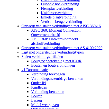
Dubbele hoekverbinding
Flensplaatverbinding
Kniebrace-verbinding
Enkele plaatverbinding
Verticale beugelverbinding
Ontwerp van stalen verbindingen met AISC 360-16
AISC 360: Moment Connection
Ontwerpvoorbeeld
AISC 360: Ontwerpvoorbeeld
afschuifverbinding
Ontwerp van stalen verbindingen met AS 4100:2020
Lijst met ondersteunde verbindingstypen
Stalen verbindingsartikelen
Boutgroepberekening met ICOR
Bouten en boutverbindingen
v1 Documentatie
Verbinding toevoegen
Verbindingsassemblage bewerken
Ouder lid
Kindleden
Verbinding bewerken
Bouten
Lassen
Model weergeven