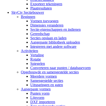
Exporteer tekeningen
Plaatresultaten
SkyCiv Sectiebouwer
Beginnen
Vormen toevoegen
Dimensies veranderen
Sectie-eigenschappen en indienen
Gereedschap
Secties opslaan en laden
Aangepaste bibliotheek uploaden
Integreren met andere software
Activiteiten
Vertaling
Rotatie
Spiegelen
Converteren naar punten / databasevorm
Opgebouwde en samengestelde secties
Meerdere vormen
Samengestelde secties
Uitsparingen en gaten
Aangepaste vormen
Punten vorm
Lijnvorm
DXF importeren