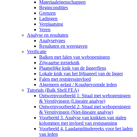
Materiaaleigenschappen
Begincondities
Grenzen
Ladingen
Verplaatsing
Veren
Analyse en resultaten
Analysetypes
Resultaten en weergaven
Verificatie
Balken met falen van webopeningen
Zijwaartse torsieknik
Plaatselijke knik van de liggerflens
Lokale knik van het lijfpaneel van de ligger
Falen met reststressinvloed
Algemeen gelast / Koudgevormde leden
Tutorials (Balk Shell FEA)
Ontwerpvoorbeeld 1: Straal met webopeningen
& Verstijvingen (Lineaire analyse)
Ontwerpvoorbeeld 2: Straal met webopeningen
& Verstijvingen (Niet-lineaire analyse)
Voorbeeld 3. Analyse van knikken van stalen
kolommen met invloed van restspanning
Voorbeeld 4. Laadamplitudereeks voor het laden
van leden