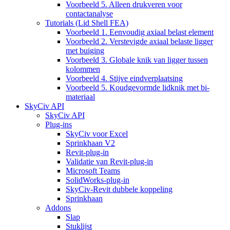
Voorbeeld 5. Alleen drukveren voor
contactanalyse
Tutorials (Lid Shell FEA)
Voorbeeld 1. Eenvoudig axiaal belast element
Voorbeeld 2. Verstevigde axiaal belaste ligger
met buiging
Voorbeeld 3. Globale knik van ligger tussen
kolommen
Voorbeeld 4. Stijve eindverplaatsing
Voorbeeld 5. Koudgevormde lidknik met bi-
materiaal
SkyCiv API
SkyCiv API
Plug-ins
SkyCiv voor Excel
Sprinkhaan V2
Revit-plug-in
Validatie van Revit-plug-in
Microsoft Teams
SolidWorks-plug-in
SkyCiv-Revit dubbele koppeling
Sprinkhaan
Addons
Slap
Stuklijst