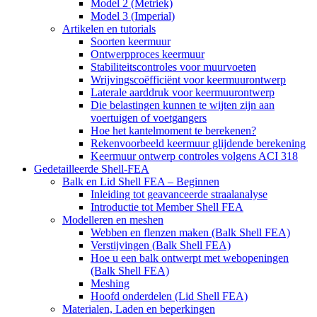
Model 2 (Metriek)
Model 3 (Imperial)
Artikelen en tutorials
Soorten keermuur
Ontwerpproces keermuur
Stabiliteitscontroles voor muurvoeten
Wrijvingscoëfficiënt voor keermuurontwerp
Laterale aarddruk voor keermuurontwerp
Die belastingen kunnen te wijten zijn aan
voertuigen of voetgangers
Hoe het kantelmoment te berekenen?
Rekenvoorbeeld keermuur glijdende berekening
Keermuur ontwerp controles volgens ACI 318
Gedetailleerde Shell-FEA
Balk en Lid Shell FEA – Beginnen
Inleiding tot geavanceerde straalanalyse
Introductie tot Member Shell FEA
Modelleren en meshen
Webben en flenzen maken (Balk Shell FEA)
Verstijvingen (Balk Shell FEA)
Hoe u een balk ontwerpt met webopeningen
(Balk Shell FEA)
Meshing
Hoofd onderdelen (Lid Shell FEA)
Materialen, Laden en beperkingen