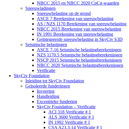
NBCC 2015 en NBCC 2020 CpCg-waarden
Sneeuwladingen
Sneeuwbelasting op de grond
ASCE 7 Berekening van sneeuwbelasting
AS / NZS 1170 Berekening van sneeuwbelasting
NBCC 2015 Berekening van sneeuwbelasting
IN 1991 Berekening van sneeuwbelasting
Geïntegreerde sneeuwbelasting in SkyCiv S3D
Seismische belastingen
ASCE 7-16 Seismische belastingberekeningen
NZS 1170.5 Seismische belastingberekeningen
NSCP 2015 Seismische belastingberekeningen
NBCC 2020 Seismische belastingberekeningen
Verificatie
SkyCiv Foundation
Inleiding tot SkyCiv Foundation
Geïsoleerde funderingen
Invoering
Handleiding
Excentrieke fundering
SkyCiv Foundation – Verificatie
ACI 318 Verificatie # 1
ALS 3600 Verificatie # 1
IN 1992 Verificatie # 1
CSA A23.3-14 Verificatie # 1