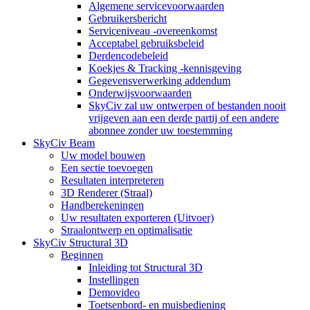
Algemene servicevoorwaarden
Gebruikersbericht
Serviceniveau -overeenkomst
Acceptabel gebruiksbeleid
Derdencodebeleid
Koekjes & Tracking -kennisgeving
Gegevensverwerking addendum
Onderwijsvoorwaarden
SkyCiv zal uw ontwerpen of bestanden nooit
vrijgeven aan een derde partij of een andere
abonnee zonder uw toestemming
SkyCiv Beam
Uw model bouwen
Een sectie toevoegen
Resultaten interpreteren
3D Renderer (Straal)
Handberekeningen
Uw resultaten exporteren (Uitvoer)
Straalontwerp en optimalisatie
SkyCiv Structural 3D
Beginnen
Inleiding tot Structural 3D
Instellingen
Demovideo
Toetsenbord- en muisbediening