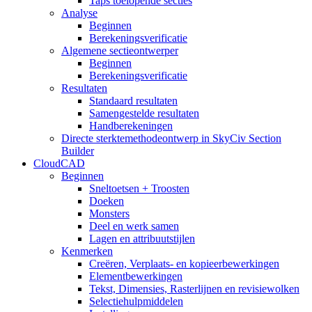
Taps toelopende secties
Analyse
Beginnen
Berekeningsverificatie
Algemene sectieontwerper
Beginnen
Berekeningsverificatie
Resultaten
Standaard resultaten
Samengestelde resultaten
Handberekeningen
Directe sterktemethodeontwerp in SkyCiv Section
Builder
CloudCAD
Beginnen
Sneltoetsen + Troosten
Doeken
Monsters
Deel en werk samen
Lagen en attribuutstijlen
Kenmerken
Creëren, Verplaats- en kopieerbewerkingen
Elementbewerkingen
Tekst, Dimensies, Rasterlijnen en revisiewolken
Selectiehulpmiddelen