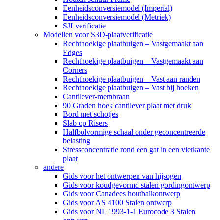
Eenheidsconversiemodel (Imperial)
Eenheidsconversiemodel (Metriek)
SJI-verificatie
Modellen voor S3D-plaatverificatie
Rechthoekige plaatbuigen – Vastgemaakt aan
Edges
Rechthoekige plaatbuigen – Vastgemaakt aan
Corners
Rechthoekige plaatbuigen – Vast aan randen
Rechthoekige plaatbuigen – Vast bij hoeken
Cantilever-membraan
90 Graden hoek cantilever plaat met druk
Bord met schotjes
Slab op Risers
Halfbolvormige schaal onder geconcentreerde
belasting
Stressconcentratie rond een gat in een vierkante
plaat
andere
Gids voor het ontwerpen van hijsogen
Gids voor koudgevormd stalen gordingontwerp
Gids voor Canadees houtbalkontwerp
Gids voor AS 4100 Stalen ontwerp
Gids voor NL 1993-1-1 Eurocode 3 Stalen