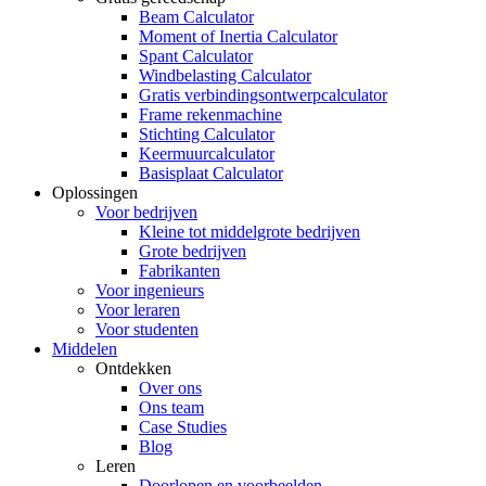
Beam Calculator
Moment of Inertia Calculator
Spant Calculator
Windbelasting Calculator
Gratis verbindingsontwerpcalculator
Frame rekenmachine
Stichting Calculator
Keermuurcalculator
Basisplaat Calculator
Oplossingen
Voor bedrijven
Kleine tot middelgrote bedrijven
Grote bedrijven
Fabrikanten
Voor ingenieurs
Voor leraren
Voor studenten
Middelen
Ontdekken
Over ons
Ons team
Case Studies
Blog
Leren
Doorlopen en voorbeelden