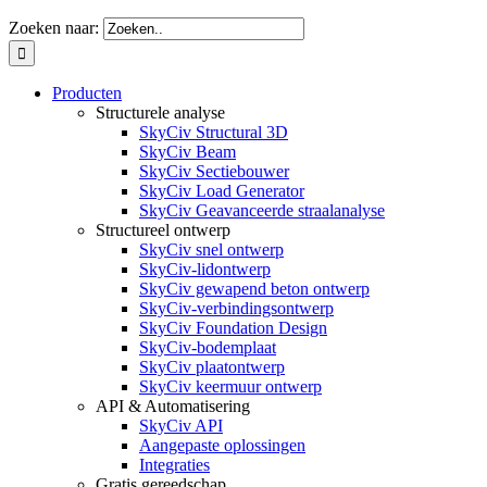
Zoeken naar:
Producten
Structurele analyse
SkyCiv Structural 3D
SkyCiv Beam
SkyCiv Sectiebouwer
SkyCiv Load Generator
SkyCiv Geavanceerde straalanalyse
Structureel ontwerp
SkyCiv snel ontwerp
SkyCiv-lidontwerp
SkyCiv gewapend beton ontwerp
SkyCiv-verbindingsontwerp
SkyCiv Foundation Design
SkyCiv-bodemplaat
SkyCiv plaatontwerp
SkyCiv keermuur ontwerp
API & Automatisering
SkyCiv API
Aangepaste oplossingen
Integraties
Gratis gereedschap