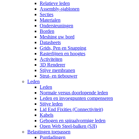
Relatieve leden
Assembly-sjablonen
Secties
Materialen
Ondersteuningen
Borden
Meshing uw bord
Datasheets
Grids, Pen en Snapping
Rasterlijnen en hoogtes
Activiteiten
3D Renderer
Stijve membranen
Strut- en tiebouwer
Leden
Leden
Normale versus doorlopende leden
Leden en invoegpunten compenseren
Stijve leden
Lid End Fixities (Connectiviteit)
Kabels
Gebogen en spiraalvormige leden
Open Web Steel-balken (SJI)
Belastingen toepassen
Puntladingen