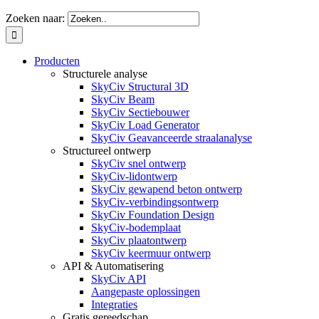
Zoeken naar:
Producten
Structurele analyse
SkyCiv Structural 3D
SkyCiv Beam
SkyCiv Sectiebouwer
SkyCiv Load Generator
SkyCiv Geavanceerde straalanalyse
Structureel ontwerp
SkyCiv snel ontwerp
SkyCiv-lidontwerp
SkyCiv gewapend beton ontwerp
SkyCiv-verbindingsontwerp
SkyCiv Foundation Design
SkyCiv-bodemplaat
SkyCiv plaatontwerp
SkyCiv keermuur ontwerp
API & Automatisering
SkyCiv API
Aangepaste oplossingen
Integraties
Gratis gereedschap