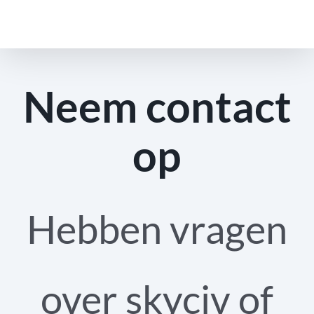
Doorgaan
naar
artikel
Neem contact
op
Hebben vragen
over skyciv of