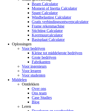
Beam Calculator
Moment of Inertia Calculator
Spant Calculator
Windbelasting Calculator
Gratis verbindingsontwerpcalculator
Frame rekenmachine
Stichting Calculator
Keermuurcalculator
Basisplaat Calculator
Oplossingen
Voor bedrijven
Kleine tot middelgrote bedrijven
Grote bedrijven
Fabrikanten
Voor ingenieurs
Voor leraren
Voor studenten
Middelen
Ontdekken
Over ons
Ons team
Case Studies
Blog
Leren
Doorlopen en voorbeelden