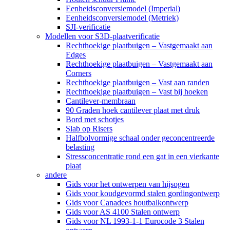
Eenheidsconversiemodel (Imperial)
Eenheidsconversiemodel (Metriek)
SJI-verificatie
Modellen voor S3D-plaatverificatie
Rechthoekige plaatbuigen – Vastgemaakt aan
Edges
Rechthoekige plaatbuigen – Vastgemaakt aan
Corners
Rechthoekige plaatbuigen – Vast aan randen
Rechthoekige plaatbuigen – Vast bij hoeken
Cantilever-membraan
90 Graden hoek cantilever plaat met druk
Bord met schotjes
Slab op Risers
Halfbolvormige schaal onder geconcentreerde
belasting
Stressconcentratie rond een gat in een vierkante
plaat
andere
Gids voor het ontwerpen van hijsogen
Gids voor koudgevormd stalen gordingontwerp
Gids voor Canadees houtbalkontwerp
Gids voor AS 4100 Stalen ontwerp
Gids voor NL 1993-1-1 Eurocode 3 Stalen