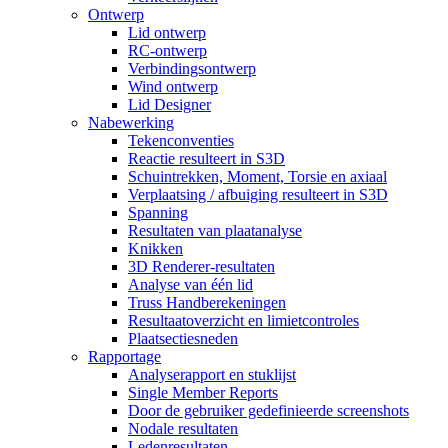
Ontwerp
Lid ontwerp
RC-ontwerp
Verbindingsontwerp
Wind ontwerp
Lid Designer
Nabewerking
Tekenconventies
Reactie resulteert in S3D
Schuintrekken, Moment, Torsie en axiaal
Verplaatsing / afbuiging resulteert in S3D
Spanning
Resultaten van plaatanalyse
Knikken
3D Renderer-resultaten
Analyse van één lid
Truss Handberekeningen
Resultaatoverzicht en limietcontroles
Plaatsectiesneden
Rapportage
Analyserapport en stuklijst
Single Member Reports
Door de gebruiker gedefinieerde screenshots
Nodale resultaten
Ledenresultaten