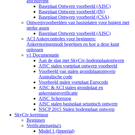
afschuiving
Baseplaat Ontwerp voorbeeld (AISC)
Baseplaat Ontwerp voorbeeld (IN)
Baseplaat Ontwerp voorbeeld (CSA)
Ontwerpvoorbeelden van basisplaten voor buigen met
sterke assen
Baseplaat Ontwerp voorbeeld (AISC)
ACI Ankercontroles voor beginners:
Ankerstoringsmodi begrijpen en hoe u deze kunt
oplossen
v1 Documentatie
Aan de slag met SkyCiv-bodemplaatontwerp
AISC stalen voetplaat ontwerp voorbeeld
Voorbeeld van stalen grondplaatontwerp
Australische code
Voorbeeld stalen voetplaat Eurocode
AISC & ACI stalen grondplaat en
ankerstangverificatie
AISC Scheeroog
AISC stalen basisplaat seismisch ontwerp
NSCP 2015 Stalen bodemplaat ontwerp
SkyCiv keermuur
Beginnen
Verificatiepagina's
Model 1 (Imperial)