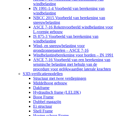
windbelasting
IN 1991-1-4 Voorbeeld van berekening van
windbelasting
NBCC 2015 Voorbeeld van berekening van
sneeuwbelasting
ASCE 7-16 Rekenvoorbeeld windbelasting voor
L-vormig gebouw
IS 875-3 Voorbeeld van berekening van
windbelasting
Wind- en sneeuwbelasting voor
grondzonnepanelen – ASCE 7-16
Windbelastingberekening voor borden – IN 1991
ASCE 7-16 Voorbeeld van een berekening van
seismische belasting met behulp van de
procedure voor gelijkwaardige laterale krachten
S3D-verificatiemodellen
Structuur met twee verdiepingen
Middelhoog gebouw
Dakframe
Hydraulisch frame (LELIJK)
Boog Frame
Dubbel magazijn
Ei structuur
Shell Frame
Houten schuur Frame