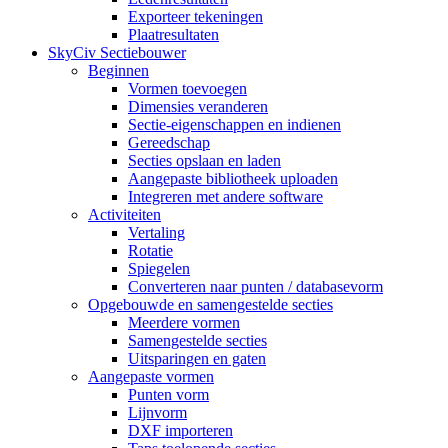
Exporteer tekeningen
Plaatresultaten
SkyCiv Sectiebouwer
Beginnen
Vormen toevoegen
Dimensies veranderen
Sectie-eigenschappen en indienen
Gereedschap
Secties opslaan en laden
Aangepaste bibliotheek uploaden
Integreren met andere software
Activiteiten
Vertaling
Rotatie
Spiegelen
Converteren naar punten / databasevorm
Opgebouwde en samengestelde secties
Meerdere vormen
Samengestelde secties
Uitsparingen en gaten
Aangepaste vormen
Punten vorm
Lijnvorm
DXF importeren