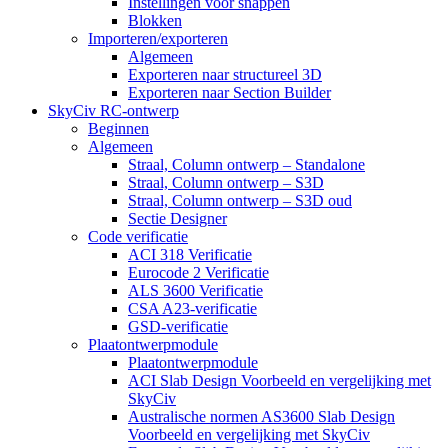
Instellingen voor snappen
Blokken
Importeren/exporteren
Algemeen
Exporteren naar structureel 3D
Exporteren naar Section Builder
SkyCiv RC-ontwerp
Beginnen
Algemeen
Straal, Column ontwerp – Standalone
Straal, Column ontwerp – S3D
Straal, Column ontwerp – S3D oud
Sectie Designer
Code verificatie
ACI 318 Verificatie
Eurocode 2 Verificatie
ALS 3600 Verificatie
CSA A23-verificatie
GSD-verificatie
Plaatontwerpmodule
Plaatontwerpmodule
ACI Slab Design Voorbeeld en vergelijking met
SkyCiv
Australische normen AS3600 Slab Design
Voorbeeld en vergelijking met SkyCiv