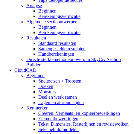
Taps toelopende secties
Analyse
Beginnen
Berekeningsverificatie
Algemene sectieontwerper
Beginnen
Berekeningsverificatie
Resultaten
Standaard resultaten
Samengestelde resultaten
Handberekeningen
Directe sterktemethodeontwerp in SkyCiv Section
Builder
CloudCAD
Beginnen
Sneltoetsen + Troosten
Doeken
Monsters
Deel en werk samen
Lagen en attribuutstijlen
Kenmerken
Creëren, Verplaats- en kopieerbewerkingen
Elementbewerkingen
Tekst, Dimensies, Rasterlijnen en revisiewolken
Selectiehulpmiddelen