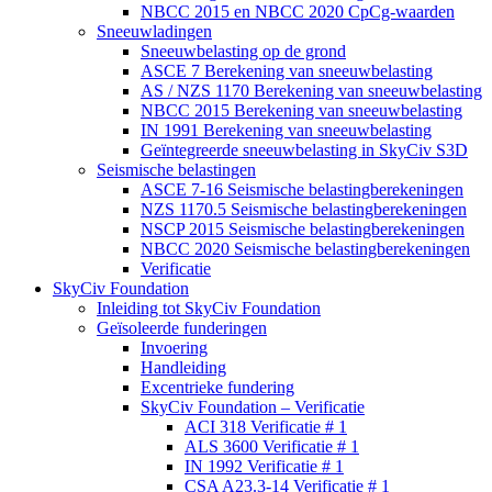
NBCC 2015 en NBCC 2020 CpCg-waarden
Sneeuwladingen
Sneeuwbelasting op de grond
ASCE 7 Berekening van sneeuwbelasting
AS / NZS 1170 Berekening van sneeuwbelasting
NBCC 2015 Berekening van sneeuwbelasting
IN 1991 Berekening van sneeuwbelasting
Geïntegreerde sneeuwbelasting in SkyCiv S3D
Seismische belastingen
ASCE 7-16 Seismische belastingberekeningen
NZS 1170.5 Seismische belastingberekeningen
NSCP 2015 Seismische belastingberekeningen
NBCC 2020 Seismische belastingberekeningen
Verificatie
SkyCiv Foundation
Inleiding tot SkyCiv Foundation
Geïsoleerde funderingen
Invoering
Handleiding
Excentrieke fundering
SkyCiv Foundation – Verificatie
ACI 318 Verificatie # 1
ALS 3600 Verificatie # 1
IN 1992 Verificatie # 1
CSA A23.3-14 Verificatie # 1