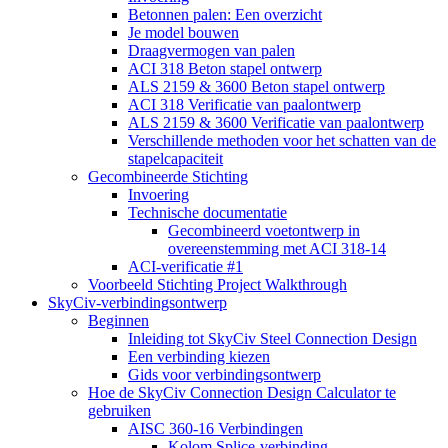
Betonnen palen: Een overzicht
Je model bouwen
Draagvermogen van palen
ACI 318 Beton stapel ontwerp
ALS 2159 & 3600 Beton stapel ontwerp
ACI 318 Verificatie van paalontwerp
ALS 2159 & 3600 Verificatie van paalontwerp
Verschillende methoden voor het schatten van de
stapelcapaciteit
Gecombineerde Stichting
Invoering
Technische documentatie
Gecombineerd voetontwerp in
overeenstemming met ACI 318-14
ACI-verificatie #1
Voorbeeld Stichting Project Walkthrough
SkyCiv-verbindingsontwerp
Beginnen
Inleiding tot SkyCiv Steel Connection Design
Een verbinding kiezen
Gids voor verbindingsontwerp
Hoe de SkyCiv Connection Design Calculator te
gebruiken
AISC 360-16 Verbindingen
Kolom Splice-verbinding