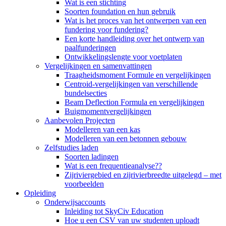
Wat is een stichting
Soorten foundation en hun gebruik
Wat is het proces van het ontwerpen van een
fundering voor fundering?
Een korte handleiding over het ontwerp van
paalfunderingen
Ontwikkelingslengte voor voetplaten
Vergelijkingen en samenvattingen
Traagheidsmoment Formule en vergelijkingen
Centroid-vergelijkingen van verschillende
bundelsecties
Beam Deflection Formula en vergelijkingen
Buigmomentvergelijkingen
Aanbevolen Projecten
Modelleren van een kas
Modelleren van een betonnen gebouw
Zelfstudies laden
Soorten ladingen
Wat is een frequentieanalyse??
Zijriviergebied en zijrivierbreedte uitgelegd – met
voorbeelden
Opleiding
Onderwijsaccounts
Inleiding tot SkyCiv Education
Hoe u een CSV van uw studenten uploadt