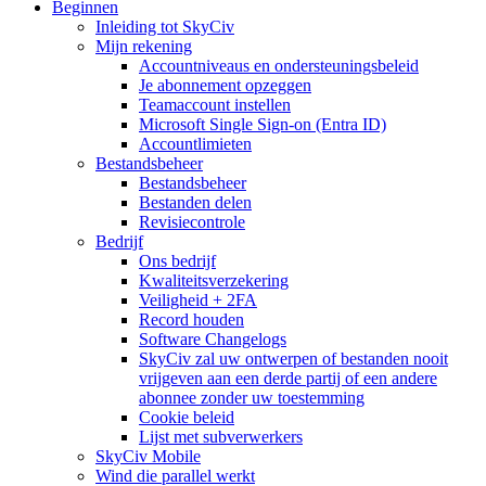
Beginnen
Inleiding tot SkyCiv
Mijn rekening
Accountniveaus en ondersteuningsbeleid
Je abonnement opzeggen
Teamaccount instellen
Microsoft Single Sign-on (Entra ID)
Accountlimieten
Bestandsbeheer
Bestandsbeheer
Bestanden delen
Revisiecontrole
Bedrijf
Ons bedrijf
Kwaliteitsverzekering
Veiligheid + 2FA
Record houden
Software Changelogs
SkyCiv zal uw ontwerpen of bestanden nooit
vrijgeven aan een derde partij of een andere
abonnee zonder uw toestemming
Cookie beleid
Lijst met subverwerkers
SkyCiv Mobile
Wind die parallel werkt