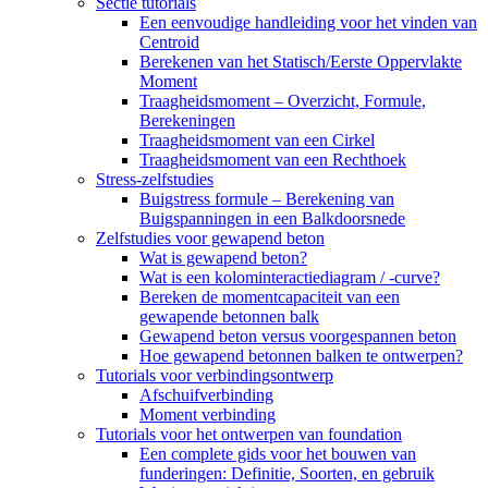
Sectie tutorials
Een eenvoudige handleiding voor het vinden van
Centroid
Berekenen van het Statisch/Eerste Oppervlakte
Moment
Traagheidsmoment – ​​Overzicht, Formule,
Berekeningen
Traagheidsmoment van een Cirkel
Traagheidsmoment van een Rechthoek
Stress-zelfstudies
Buigstress formule – Berekening van
Buigspanningen in een Balkdoorsnede
Zelfstudies voor gewapend beton
Wat is gewapend beton?
Wat is een kolominteractiediagram / -curve?
Bereken de momentcapaciteit van een
gewapende betonnen balk
Gewapend beton versus voorgespannen beton
Hoe gewapend betonnen balken te ontwerpen?
Tutorials voor verbindingsontwerp
Afschuifverbinding
Moment verbinding
Tutorials voor het ontwerpen van foundation
Een complete gids voor het bouwen van
funderingen: Definitie, Soorten, en gebruik