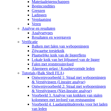
Materiaaleigenschappen
Begincondities
Grenzen
Ladingen
Verplaatsing
Veren
Analyse en resultaten
Analysetypes
Resultaten en weergaven
Verificatie
Balken met falen van webopeningen
Zijwaartse torsieknik
Plaatselijke knik van de liggerflens
Lokale knik van het lijfpaneel van de ligger
Falen met reststressinvloed
Algemeen gelast / Koudgevormde leden
Tutorials (Balk Shell FEA)
Ontwerpvoorbeeld 1: Straal met webopeningen
& Verstijvingen (Lineaire analyse)
Ontwerpvoorbeeld 2: Straal met webopeningen
& Verstijvingen (Niet-lineaire analyse)
Voorbeeld 3. Analyse van knikken van stalen
kolommen met invloed van restspanning
Voorbeeld 4. Laadamplitudereeks voor het laden
van leden