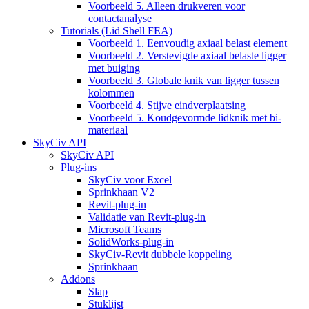
Voorbeeld 5. Alleen drukveren voor
contactanalyse
Tutorials (Lid Shell FEA)
Voorbeeld 1. Eenvoudig axiaal belast element
Voorbeeld 2. Verstevigde axiaal belaste ligger
met buiging
Voorbeeld 3. Globale knik van ligger tussen
kolommen
Voorbeeld 4. Stijve eindverplaatsing
Voorbeeld 5. Koudgevormde lidknik met bi-
materiaal
SkyCiv API
SkyCiv API
Plug-ins
SkyCiv voor Excel
Sprinkhaan V2
Revit-plug-in
Validatie van Revit-plug-in
Microsoft Teams
SolidWorks-plug-in
SkyCiv-Revit dubbele koppeling
Sprinkhaan
Addons
Slap
Stuklijst