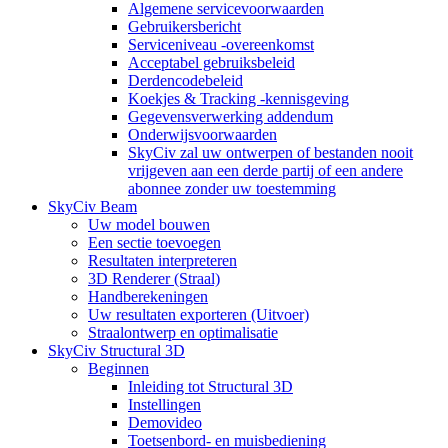
Algemene servicevoorwaarden
Gebruikersbericht
Serviceniveau -overeenkomst
Acceptabel gebruiksbeleid
Derdencodebeleid
Koekjes & Tracking -kennisgeving
Gegevensverwerking addendum
Onderwijsvoorwaarden
SkyCiv zal uw ontwerpen of bestanden nooit
vrijgeven aan een derde partij of een andere
abonnee zonder uw toestemming
SkyCiv Beam
Uw model bouwen
Een sectie toevoegen
Resultaten interpreteren
3D Renderer (Straal)
Handberekeningen
Uw resultaten exporteren (Uitvoer)
Straalontwerp en optimalisatie
SkyCiv Structural 3D
Beginnen
Inleiding tot Structural 3D
Instellingen
Demovideo
Toetsenbord- en muisbediening