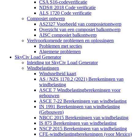
CSA S16-codeverificatie
NDS® 2018 Code verificatie
ALS 1720 Code verificatie
Composiet ontwerp
AS2327 Voorbeeld van composietontwerp
Overzicht van een composiet balkontwerp
AISC composiet balkontwerp
Veelvoorkomende problemen en oplossingen
Problemen met secties
Algemene problemen
SkyCiv Load Generator
Inleiding tot SkyCiv Load Generator
Windbelastingen
Windsnelheid kaart
AS / NZS 1170.2 (2021) Berekeningen van
windbelasting
ASCE 7 Windbelastingberekeningen voor
gebouwen
ASCE 7-22 Berekeningen van windbelasting
IN 1991 Berekeningen van windbelasting
(Gebouwen)
NBCC 2015 Berekeningen van windbelasting
IS 875 Berekeningen van windbelasting
NSCP 2015 Berekeningen van windbelasting
CFE-windbelastingberekeningen (voor Mexico)