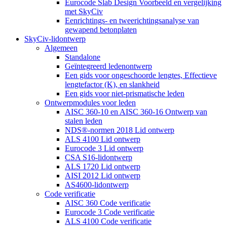
Eurocode Slab Design Voorbeeld en vergelijking
met SkyCiv
Eenrichtings- en tweerichtingsanalyse van
gewapend betonplaten
SkyCiv-lidontwerp
Algemeen
Standalone
Geïntegreerd ledenontwerp
Een gids voor ongeschoorde lengtes, Effectieve
lengtefactor (K), en slankheid
Een gids voor niet-prismatische leden
Ontwerpmodules voor leden
AISC 360-10 en AISC 360-16 Ontwerp van
stalen leden
NDS®-normen 2018 Lid ontwerp
ALS 4100 Lid ontwerp
Eurocode 3 Lid ontwerp
CSA S16-lidontwerp
ALS 1720 Lid ontwerp
AISI 2012 Lid ontwerp
AS4600-lidontwerp
Code verificatie
AISC 360 Code verificatie
Eurocode 3 Code verificatie
ALS 4100 Code verificatie