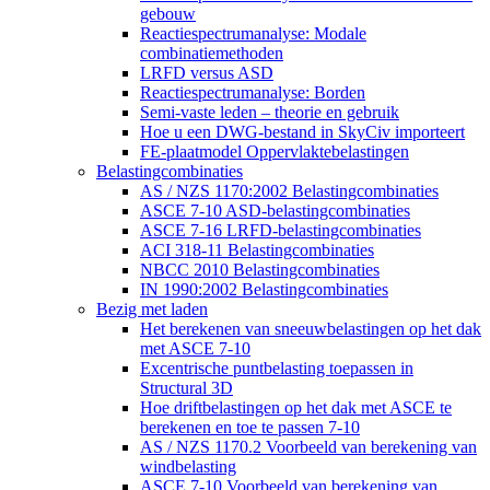
gebouw
Reactiespectrumanalyse: Modale
combinatiemethoden
LRFD versus ASD
Reactiespectrumanalyse: Borden
Semi-vaste leden – theorie en gebruik
Hoe u een DWG-bestand in SkyCiv importeert
FE-plaatmodel Oppervlaktebelastingen
Belastingcombinaties
AS / NZS 1170:2002 Belastingcombinaties
ASCE 7-10 ASD-belastingcombinaties
ASCE 7-16 LRFD-belastingcombinaties
ACI 318-11 Belastingcombinaties
NBCC 2010 Belastingcombinaties
IN 1990:2002 Belastingcombinaties
Bezig met laden
Het berekenen van sneeuwbelastingen op het dak
met ASCE 7-10
Excentrische puntbelasting toepassen in
Structural 3D
Hoe driftbelastingen op het dak met ASCE te
berekenen en toe te passen 7-10
AS / NZS 1170.2 Voorbeeld van berekening van
windbelasting
ASCE 7-10 Voorbeeld van berekening van