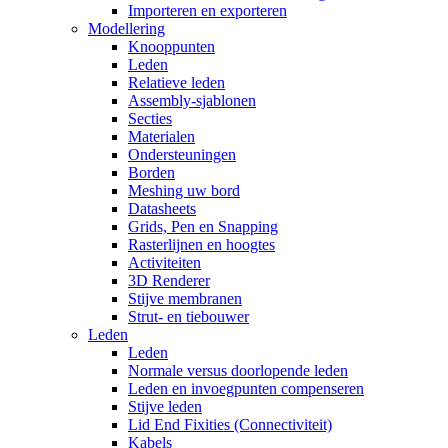
Importeren en exporteren
Modellering
Knooppunten
Leden
Relatieve leden
Assembly-sjablonen
Secties
Materialen
Ondersteuningen
Borden
Meshing uw bord
Datasheets
Grids, Pen en Snapping
Rasterlijnen en hoogtes
Activiteiten
3D Renderer
Stijve membranen
Strut- en tiebouwer
Leden
Leden
Normale versus doorlopende leden
Leden en invoegpunten compenseren
Stijve leden
Lid End Fixities (Connectiviteit)
Kabels