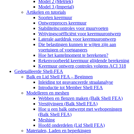
Model 2 (Metriek)
Model 3 (Imperial)
Artikelen en tutorials
Soorten keermuur
Ontwerpproces keermuur
Stabiliteitscontroles voor muurvoeten
Wrijvingscoëfficiënt voor keermuurontwerp
Laterale aarddruk voor keermuurontwerp
Die belastingen kunnen te wijten zijn aan
voertuigen of voetgangers
Hoe het kantelmoment te berekenen?
Rekenvoorbeeld keermuur glijdende berekening
Keermuur ontwerp controles volgens ACI 318
Gedetailleerde Shell-FEA
Balk en Lid Shell FEA – Beginnen
Inleiding tot geavanceerde straalanalyse
Introductie tot Member Shell FEA
Modelleren en meshen
Webben en flenzen maken (Balk Shell FEA)
Verstijvingen (Balk Shell FEA)
Hoe u een balk ontwerpt met webopeningen
(Balk Shell FEA)
Meshing
Hoofd onderdelen (Lid Shell FEA)
Materialen, Laden en beperkingen