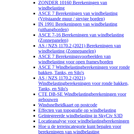
ZONDER 10160 Berekeningen van
windbelasting
ASCE 7 Berekeningen van windbelasting
(Vrijstaande muur / stevige borden)
IN 1991 Berekeningen van windbelasting
(uithangborden)
ASCE 7-16 Berekeningen van windbelasting
(Zonnepanelen)
AS / NZS 1170.2 (2021) Berekeningen van
windbelasting (Zonnepanelen)
ASCE 7 Berekeningsvoorbeelden van
windbelasting voor open frames/borden
ASCE 7 Windbelastingberekeningen voor ronde
bakken, Tanks, en Silo's
AS / NZS 1170.2 (2021)
Windbelastingberekeningen voor ronde bakken,
Tanks, en Silo's
CTE DB-SE Windbelastingberekeningen voor
gebouwen
Windsnelheidkaart op postcode
Effecten van topografie op windbelasting
Geïntegreerde windbelasting in SkyCiv S3D
Locatieanalyse voor windbelastingberekeningen
Hoe u de terreincategorie kunt bepalen voor
berekeningen van windbelasting