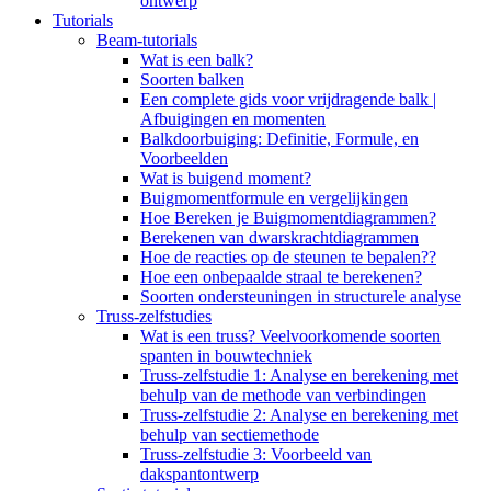
ontwerp
Tutorials
Beam-tutorials
Wat is een balk?
Soorten balken
Een complete gids voor vrijdragende balk |
Afbuigingen en momenten
Balkdoorbuiging: Definitie, Formule, en
Voorbeelden
Wat is buigend moment?
Buigmomentformule en vergelijkingen
Hoe Bereken je Buigmomentdiagrammen?
Berekenen van dwarskrachtdiagrammen
Hoe de reacties op de steunen te bepalen??
Hoe een onbepaalde straal te berekenen?
Soorten ondersteuningen in structurele analyse
Truss-zelfstudies
Wat is een truss? Veelvoorkomende soorten
spanten in bouwtechniek
Truss-zelfstudie 1: Analyse en berekening met
behulp van de methode van verbindingen
Truss-zelfstudie 2: Analyse en berekening met
behulp van sectiemethode
Truss-zelfstudie 3: Voorbeeld van
dakspantontwerp