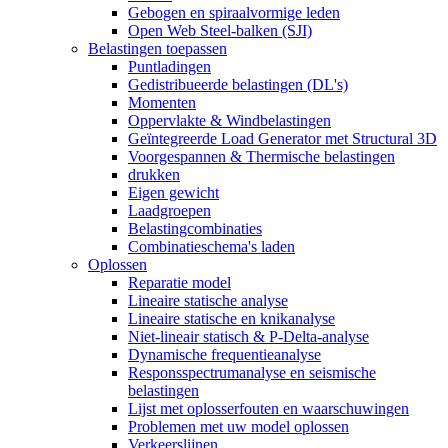
Gebogen en spiraalvormige leden
Open Web Steel-balken (SJI)
Belastingen toepassen
Puntladingen
Gedistribueerde belastingen (DL's)
Momenten
Oppervlakte & Windbelastingen
Geïntegreerde Load Generator met Structural 3D
Voorgespannen & Thermische belastingen
drukken
Eigen gewicht
Laadgroepen
Belastingcombinaties
Combinatieschema's laden
Oplossen
Reparatie model
Lineaire statische analyse
Lineaire statische en knikanalyse
Niet-lineair statisch & P-Delta-analyse
Dynamische frequentieanalyse
Responsspectrumanalyse en seismische
belastingen
Lijst met oplosserfouten en waarschuwingen
Problemen met uw model oplossen
Verkeerslijnen