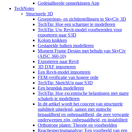
Gedetailleerde opmerkingen App
TechNotes
Structurele 3D
Groeperings- en zichtinstellingen in SkyCiv 3D
TechTip: Hoe een scharnier te modelleren
TechTip: Uw Revit-model voorbereiden voor
exporteren naar S3D
Kolom knikken
Gestapelde balken modelleren
Moment Frame Design met behulp van SkyCiv
(AISC 360-10)
Exporteren naar Revit
3D DXF importeren
Een Revit-model importeren
FEM-verificatie van hogere orde
TechTip: SketchUp naar S3D
Een heupdak modelleren
TechTip: Hoe excentrische belastingen met starre
schakels te modelleren
In dit artikel wordt het concept van structurele
stabiliteit uitgelegd, samen met statische
bepaaldheid en onbepaaldheid, die zeer verwante
onderwerpen zijn, onbepaaldheid, en instabiliteit
Orthotrope platen: Theorie en voorbeelden
Reactiespectrumanalyse: Een voorbeeld van een