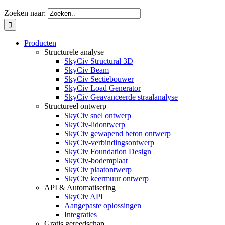
Zoeken naar:
Producten
Structurele analyse
SkyCiv Structural 3D
SkyCiv Beam
SkyCiv Sectiebouwer
SkyCiv Load Generator
SkyCiv Geavanceerde straalanalyse
Structureel ontwerp
SkyCiv snel ontwerp
SkyCiv-lidontwerp
SkyCiv gewapend beton ontwerp
SkyCiv-verbindingsontwerp
SkyCiv Foundation Design
SkyCiv-bodemplaat
SkyCiv plaatontwerp
SkyCiv keermuur ontwerp
API & Automatisering
SkyCiv API
Aangepaste oplossingen
Integraties
Gratis gereedschap