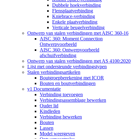
Dubbele hoekverbinding
Flensplaatverbinding
Kniebrace-verbinding
Enkele plaatverbinding
Verticale beugelverbinding
Ontwerp van stalen verbindingen met AISC 360-16
AISC 360: Moment Connection
Ontwerpvoorbeeld
AISC 360: Ontwerpvoorbeeld
afschuifverbinding
Ontwerp van stalen verbindingen met AS 4100:2020
Lijst met ondersteunde verbindingstypen
Stalen verbindingsartikelen
Boutgroepberekening met ICOR
Bouten en boutverbindingen
v1 Documentatie
Verbinding toevoegen
Verbindingsassemblage bewerken
Ouder lid
Kindleden
Verbinding bewerken
Bouten
Lassen
Model weergeven