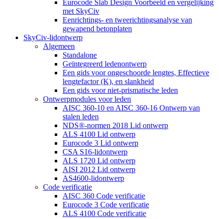
Eurocode Slab Design Voorbeeld en vergelijking
met SkyCiv
Eenrichtings- en tweerichtingsanalyse van
gewapend betonplaten
SkyCiv-lidontwerp
Algemeen
Standalone
Geïntegreerd ledenontwerp
Een gids voor ongeschoorde lengtes, Effectieve
lengtefactor (K), en slankheid
Een gids voor niet-prismatische leden
Ontwerpmodules voor leden
AISC 360-10 en AISC 360-16 Ontwerp van
stalen leden
NDS®-normen 2018 Lid ontwerp
ALS 4100 Lid ontwerp
Eurocode 3 Lid ontwerp
CSA S16-lidontwerp
ALS 1720 Lid ontwerp
AISI 2012 Lid ontwerp
AS4600-lidontwerp
Code verificatie
AISC 360 Code verificatie
Eurocode 3 Code verificatie
ALS 4100 Code verificatie