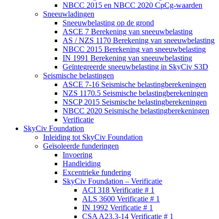
NBCC 2015 en NBCC 2020 CpCg-waarden
Sneeuwladingen
Sneeuwbelasting op de grond
ASCE 7 Berekening van sneeuwbelasting
AS / NZS 1170 Berekening van sneeuwbelasting
NBCC 2015 Berekening van sneeuwbelasting
IN 1991 Berekening van sneeuwbelasting
Geïntegreerde sneeuwbelasting in SkyCiv S3D
Seismische belastingen
ASCE 7-16 Seismische belastingberekeningen
NZS 1170.5 Seismische belastingberekeningen
NSCP 2015 Seismische belastingberekeningen
NBCC 2020 Seismische belastingberekeningen
Verificatie
SkyCiv Foundation
Inleiding tot SkyCiv Foundation
Geïsoleerde funderingen
Invoering
Handleiding
Excentrieke fundering
SkyCiv Foundation – Verificatie
ACI 318 Verificatie # 1
ALS 3600 Verificatie # 1
IN 1992 Verificatie # 1
CSA A23.3-14 Verificatie # 1