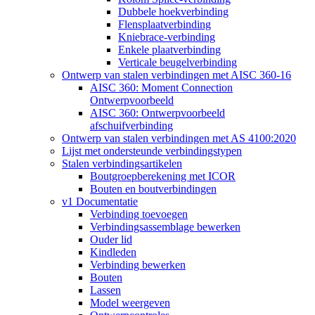
Dubbele hoekverbinding
Flensplaatverbinding
Kniebrace-verbinding
Enkele plaatverbinding
Verticale beugelverbinding
Ontwerp van stalen verbindingen met AISC 360-16
AISC 360: Moment Connection
Ontwerpvoorbeeld
AISC 360: Ontwerpvoorbeeld
afschuifverbinding
Ontwerp van stalen verbindingen met AS 4100:2020
Lijst met ondersteunde verbindingstypen
Stalen verbindingsartikelen
Boutgroepberekening met ICOR
Bouten en boutverbindingen
v1 Documentatie
Verbinding toevoegen
Verbindingsassemblage bewerken
Ouder lid
Kindleden
Verbinding bewerken
Bouten
Lassen
Model weergeven