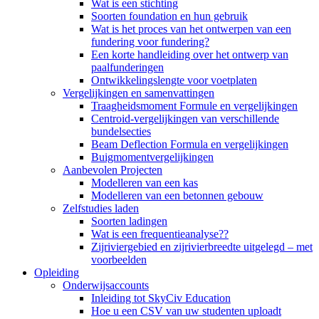
Wat is een stichting
Soorten foundation en hun gebruik
Wat is het proces van het ontwerpen van een
fundering voor fundering?
Een korte handleiding over het ontwerp van
paalfunderingen
Ontwikkelingslengte voor voetplaten
Vergelijkingen en samenvattingen
Traagheidsmoment Formule en vergelijkingen
Centroid-vergelijkingen van verschillende
bundelsecties
Beam Deflection Formula en vergelijkingen
Buigmomentvergelijkingen
Aanbevolen Projecten
Modelleren van een kas
Modelleren van een betonnen gebouw
Zelfstudies laden
Soorten ladingen
Wat is een frequentieanalyse??
Zijriviergebied en zijrivierbreedte uitgelegd – met
voorbeelden
Opleiding
Onderwijsaccounts
Inleiding tot SkyCiv Education
Hoe u een CSV van uw studenten uploadt