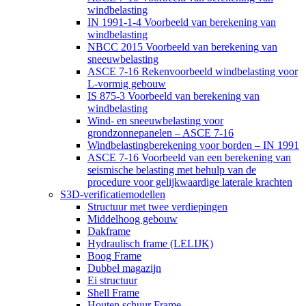
windbelasting
IN 1991-1-4 Voorbeeld van berekening van
windbelasting
NBCC 2015 Voorbeeld van berekening van
sneeuwbelasting
ASCE 7-16 Rekenvoorbeeld windbelasting voor
L-vormig gebouw
IS 875-3 Voorbeeld van berekening van
windbelasting
Wind- en sneeuwbelasting voor
grondzonnepanelen – ASCE 7-16
Windbelastingberekening voor borden – IN 1991
ASCE 7-16 Voorbeeld van een berekening van
seismische belasting met behulp van de
procedure voor gelijkwaardige laterale krachten
S3D-verificatiemodellen
Structuur met twee verdiepingen
Middelhoog gebouw
Dakframe
Hydraulisch frame (LELIJK)
Boog Frame
Dubbel magazijn
Ei structuur
Shell Frame
Houten schuur Frame