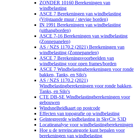
ZONDER 10160 Berekeningen van
windbelasting
ASCE 7 Berekeningen van windbelasting
(Vrijstaande muur / stevige borden)
IN 1991 Berekeningen van windbelasting
(uithangborden)
ASCE 7-16 Berekeningen van windbelasting
(Zonnepanelen)
AS / NZS 1170.2 (2021) Berekeningen van
windbelasting (Zonnepanelen)
ASCE 7 Berekeningsvoorbeelden van
windbelasting voor open frames/borden
ASCE 7 Windbelastingberekeningen voor ronde
bakken, Tanks, en Silo's
AS / NZS 1170.2 (2021)
Windbelastingberekeningen voor ronde bakken,
Tanks, en Silo's
CTE DB-SE Windbelastingberekeningen voor
gebouwen
Windsnelheidkaart op postcode
Effecten van topografie op windbelasting
Geïntegreerde windbelasting in SkyCiv S3D
Locatieanalyse voor windbelastingberekeningen
Hoe u de terreincategorie kunt bepalen voor
berekeningen van windbelasting