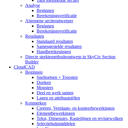
Taps toelopende secties
Analyse
Beginnen
Berekeningsverificatie
Algemene sectieontwerper
Beginnen
Berekeningsverificatie
Resultaten
Standaard resultaten
Samengestelde resultaten
Handberekeningen
Directe sterktemethodeontwerp in SkyCiv Section
Builder
CloudCAD
Beginnen
Sneltoetsen + Troosten
Doeken
Monsters
Deel en werk samen
Lagen en attribuutstijlen
Kenmerken
Creëren, Verplaats- en kopieerbewerkingen
Elementbewerkingen
Tekst, Dimensies, Rasterlijnen en revisiewolken
Selectiehulpmiddelen