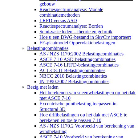
gebouw
Reactiespectrumanalyse: Modale
combinatiemethoden
LRFD versus ASD
Reactiespectrumanalyse: Borden
Semi-vaste leden – theorie en gebruik
Hoe u een DWG-bestand in SkyCiv importeert
FE-plaatmodel Oppervlaktebelastingen
Belastingcombinaties
AS / NZS 1170:2002 Belastingcombinaties
ASCE 7-10 ASD-belastingcombinaties
ASCE 7-16 LRFD-belastingcombinaties
ACI 318-11 Belastingcombinaties
NBCC 2010 Belastingcombinaties
IN 1990:2002 Belastingcombinaties
Bezig met laden
Het berekenen van sneeuwbelastingen op het dak
met ASCE 7-10
Excentrische puntbelasting toepassen in
Structural 3D
Hoe driftbelastingen op het dak met ASCE te
berekenen en toe te passen 7-10
AS / NZS 1170.2 Voorbeeld van berekening van
windbelasting
ASCE 7-10 Voorbeeld van berekening van