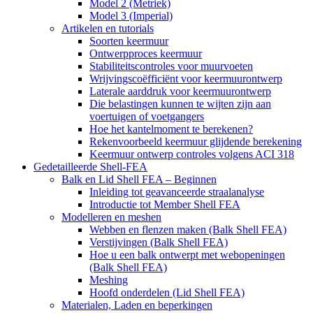
Model 2 (Metriek)
Model 3 (Imperial)
Artikelen en tutorials
Soorten keermuur
Ontwerpproces keermuur
Stabiliteitscontroles voor muurvoeten
Wrijvingscoëfficiënt voor keermuurontwerp
Laterale aarddruk voor keermuurontwerp
Die belastingen kunnen te wijten zijn aan
voertuigen of voetgangers
Hoe het kantelmoment te berekenen?
Rekenvoorbeeld keermuur glijdende berekening
Keermuur ontwerp controles volgens ACI 318
Gedetailleerde Shell-FEA
Balk en Lid Shell FEA – Beginnen
Inleiding tot geavanceerde straalanalyse
Introductie tot Member Shell FEA
Modelleren en meshen
Webben en flenzen maken (Balk Shell FEA)
Verstijvingen (Balk Shell FEA)
Hoe u een balk ontwerpt met webopeningen
(Balk Shell FEA)
Meshing
Hoofd onderdelen (Lid Shell FEA)
Materialen, Laden en beperkingen