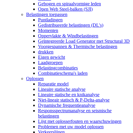
Gebogen en spiraalvormige leden
Open Web Steel-balken (SJI)
Belastingen toepassen
Puntladingen
Gedistribueerde belastingen (DL's)
Momenten
Oppervlakte & Windbelastingen
Geïntegreerde Load Generator met Structural 3D
Voorgespannen & Thermische belastingen
drukken
Eigen gewicht
Laadgroepen
Belastingcombinaties
Combinatieschema's laden
Oplossen
Reparatie model
Lineaire statische analyse
Lineaire statische en knikanalyse
Niet-lineair statisch & P-Delta-analyse
Dynamische frequentieanalyse
Responsspectrumanalyse en seismische
belastingen
Lijst met oplosserfouten en waarschuwingen
Problemen met uw model oplossen
Verkeerslijnen