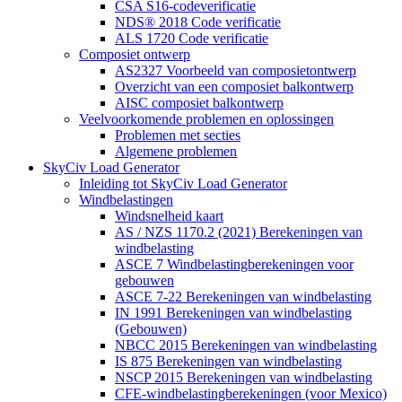
CSA S16-codeverificatie
NDS® 2018 Code verificatie
ALS 1720 Code verificatie
Composiet ontwerp
AS2327 Voorbeeld van composietontwerp
Overzicht van een composiet balkontwerp
AISC composiet balkontwerp
Veelvoorkomende problemen en oplossingen
Problemen met secties
Algemene problemen
SkyCiv Load Generator
Inleiding tot SkyCiv Load Generator
Windbelastingen
Windsnelheid kaart
AS / NZS 1170.2 (2021) Berekeningen van
windbelasting
ASCE 7 Windbelastingberekeningen voor
gebouwen
ASCE 7-22 Berekeningen van windbelasting
IN 1991 Berekeningen van windbelasting
(Gebouwen)
NBCC 2015 Berekeningen van windbelasting
IS 875 Berekeningen van windbelasting
NSCP 2015 Berekeningen van windbelasting
CFE-windbelastingberekeningen (voor Mexico)