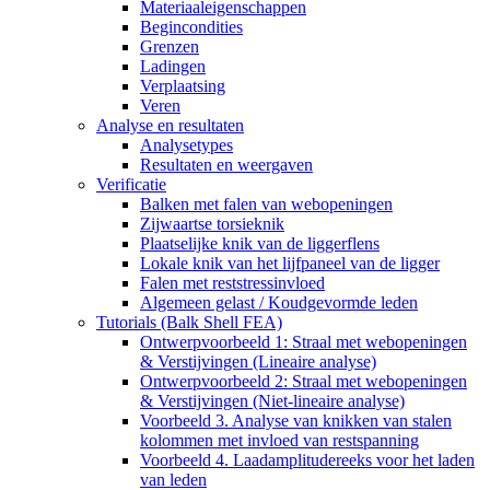
Materiaaleigenschappen
Begincondities
Grenzen
Ladingen
Verplaatsing
Veren
Analyse en resultaten
Analysetypes
Resultaten en weergaven
Verificatie
Balken met falen van webopeningen
Zijwaartse torsieknik
Plaatselijke knik van de liggerflens
Lokale knik van het lijfpaneel van de ligger
Falen met reststressinvloed
Algemeen gelast / Koudgevormde leden
Tutorials (Balk Shell FEA)
Ontwerpvoorbeeld 1: Straal met webopeningen
& Verstijvingen (Lineaire analyse)
Ontwerpvoorbeeld 2: Straal met webopeningen
& Verstijvingen (Niet-lineaire analyse)
Voorbeeld 3. Analyse van knikken van stalen
kolommen met invloed van restspanning
Voorbeeld 4. Laadamplitudereeks voor het laden
van leden