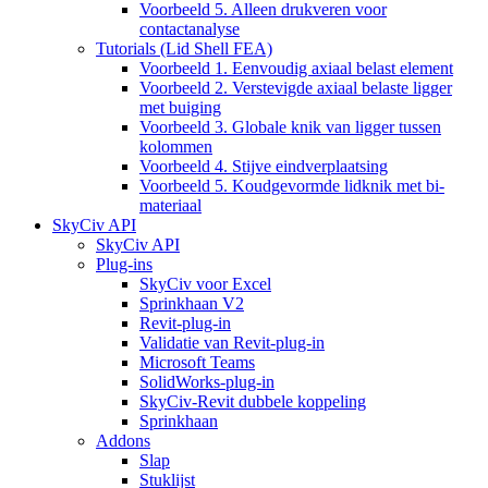
Voorbeeld 5. Alleen drukveren voor
contactanalyse
Tutorials (Lid Shell FEA)
Voorbeeld 1. Eenvoudig axiaal belast element
Voorbeeld 2. Verstevigde axiaal belaste ligger
met buiging
Voorbeeld 3. Globale knik van ligger tussen
kolommen
Voorbeeld 4. Stijve eindverplaatsing
Voorbeeld 5. Koudgevormde lidknik met bi-
materiaal
SkyCiv API
SkyCiv API
Plug-ins
SkyCiv voor Excel
Sprinkhaan V2
Revit-plug-in
Validatie van Revit-plug-in
Microsoft Teams
SolidWorks-plug-in
SkyCiv-Revit dubbele koppeling
Sprinkhaan
Addons
Slap
Stuklijst