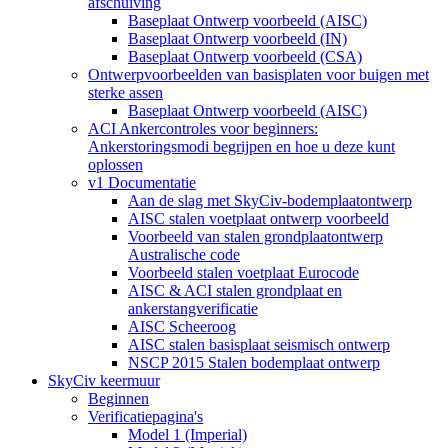
afschuiving
Baseplaat Ontwerp voorbeeld (AISC)
Baseplaat Ontwerp voorbeeld (IN)
Baseplaat Ontwerp voorbeeld (CSA)
Ontwerpvoorbeelden van basisplaten voor buigen met
sterke assen
Baseplaat Ontwerp voorbeeld (AISC)
ACI Ankercontroles voor beginners:
Ankerstoringsmodi begrijpen en hoe u deze kunt
oplossen
v1 Documentatie
Aan de slag met SkyCiv-bodemplaatontwerp
AISC stalen voetplaat ontwerp voorbeeld
Voorbeeld van stalen grondplaatontwerp
Australische code
Voorbeeld stalen voetplaat Eurocode
AISC & ACI stalen grondplaat en
ankerstangverificatie
AISC Scheeroog
AISC stalen basisplaat seismisch ontwerp
NSCP 2015 Stalen bodemplaat ontwerp
SkyCiv keermuur
Beginnen
Verificatiepagina's
Model 1 (Imperial)