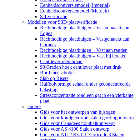
Eenheidsconversiemodel (Imperial)
Eenheidsconversiemodel (Metriek)
SJI-verificatie
Modellen voor S3D-plaatverificatie
Rechthoekige plaatbuigen – Vastgemaakt aan
Edges
Rechthoekige plaatbuigen – Vastgemaakt aan
Corners
Rechthoekige plaatbuigen – Vast aan randen
Rechthoekige plaatbuigen – Vast bij hoeken
Cantilever-membraan
90 Graden hoek cantilever plaat met druk
Bord met schotjes
Slab op Risers
Halfbolvormige schaal onder geconcentreerde
belasting
Stressconcentratie rond een gat in een vierkante
plaat
andere
Gids voor het ontwerpen van hijsogen
Gids voor koudgevormd stalen gordingontwerp
Gids voor Canadees houtbalkontwerp
Gids voor AS 4100 Stalen ontwerp
Gids voor NL 1993-1-1 Eurocode 3 Stalen