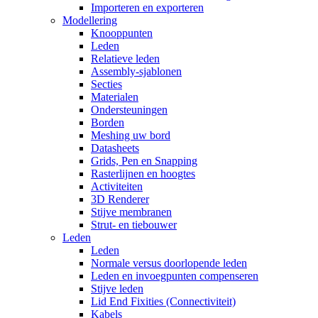
Importeren en exporteren
Modellering
Knooppunten
Leden
Relatieve leden
Assembly-sjablonen
Secties
Materialen
Ondersteuningen
Borden
Meshing uw bord
Datasheets
Grids, Pen en Snapping
Rasterlijnen en hoogtes
Activiteiten
3D Renderer
Stijve membranen
Strut- en tiebouwer
Leden
Leden
Normale versus doorlopende leden
Leden en invoegpunten compenseren
Stijve leden
Lid End Fixities (Connectiviteit)
Kabels