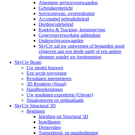
Algemene servicevoorwaarden
Gebruikersbericht
Serviceniveau -overeenkomst
Acceptabel gebruiksbeleid
Derdencodebeleid
Koekjes & Tracking -kennisgeving
Gegevensverwerking addendum
Onderwijsvoorwaarden
SkyCiv zal uw ontwerpen of bestanden nooit
vrijgeven aan een derde partij of een andere
abonnee zonder uw toestemming
SkyCiv Beam
Uw model bouwen
Een sectie toevoegen
Resultaten interpreteren
3D Renderer (Straal)
Handberekeningen
Uw resultaten exporteren (Uitvoer)
Straalontwerp en optimalisatie
SkyCiv Structural 3D
Beginnen
Inleiding tot Structural 3D
Instellingen
Demovideo
Toetsenbord- en muisbediening