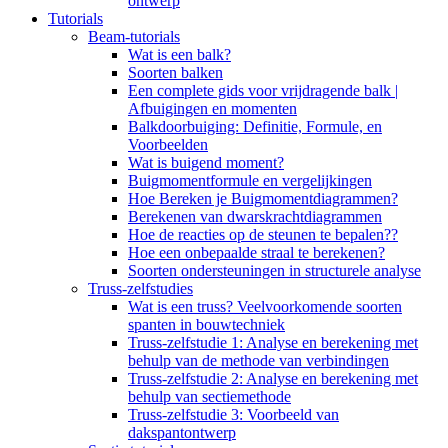
ontwerp
Tutorials
Beam-tutorials
Wat is een balk?
Soorten balken
Een complete gids voor vrijdragende balk |
Afbuigingen en momenten
Balkdoorbuiging: Definitie, Formule, en
Voorbeelden
Wat is buigend moment?
Buigmomentformule en vergelijkingen
Hoe Bereken je Buigmomentdiagrammen?
Berekenen van dwarskrachtdiagrammen
Hoe de reacties op de steunen te bepalen??
Hoe een onbepaalde straal te berekenen?
Soorten ondersteuningen in structurele analyse
Truss-zelfstudies
Wat is een truss? Veelvoorkomende soorten
spanten in bouwtechniek
Truss-zelfstudie 1: Analyse en berekening met
behulp van de methode van verbindingen
Truss-zelfstudie 2: Analyse en berekening met
behulp van sectiemethode
Truss-zelfstudie 3: Voorbeeld van
dakspantontwerp