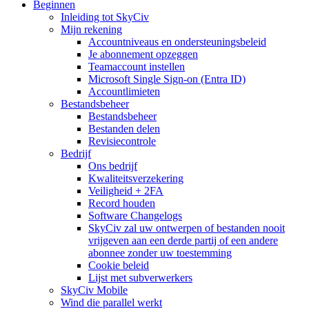
Beginnen
Inleiding tot SkyCiv
Mijn rekening
Accountniveaus en ondersteuningsbeleid
Je abonnement opzeggen
Teamaccount instellen
Microsoft Single Sign-on (Entra ID)
Accountlimieten
Bestandsbeheer
Bestandsbeheer
Bestanden delen
Revisiecontrole
Bedrijf
Ons bedrijf
Kwaliteitsverzekering
Veiligheid + 2FA
Record houden
Software Changelogs
SkyCiv zal uw ontwerpen of bestanden nooit
vrijgeven aan een derde partij of een andere
abonnee zonder uw toestemming
Cookie beleid
Lijst met subverwerkers
SkyCiv Mobile
Wind die parallel werkt