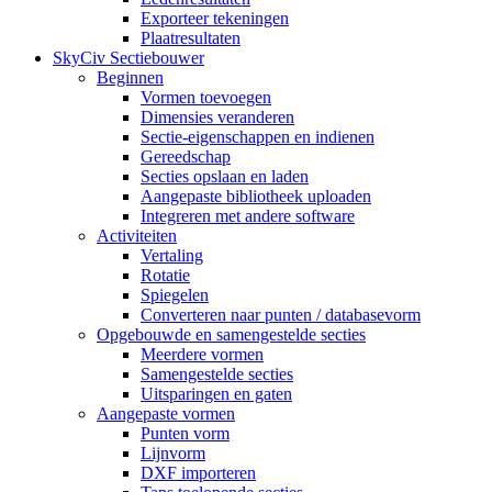
Exporteer tekeningen
Plaatresultaten
SkyCiv Sectiebouwer
Beginnen
Vormen toevoegen
Dimensies veranderen
Sectie-eigenschappen en indienen
Gereedschap
Secties opslaan en laden
Aangepaste bibliotheek uploaden
Integreren met andere software
Activiteiten
Vertaling
Rotatie
Spiegelen
Converteren naar punten / databasevorm
Opgebouwde en samengestelde secties
Meerdere vormen
Samengestelde secties
Uitsparingen en gaten
Aangepaste vormen
Punten vorm
Lijnvorm
DXF importeren