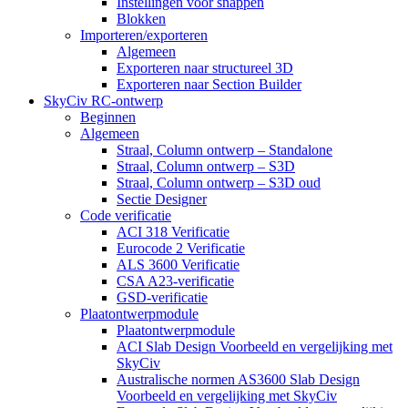
Instellingen voor snappen
Blokken
Importeren/exporteren
Algemeen
Exporteren naar structureel 3D
Exporteren naar Section Builder
SkyCiv RC-ontwerp
Beginnen
Algemeen
Straal, Column ontwerp – Standalone
Straal, Column ontwerp – S3D
Straal, Column ontwerp – S3D oud
Sectie Designer
Code verificatie
ACI 318 Verificatie
Eurocode 2 Verificatie
ALS 3600 Verificatie
CSA A23-verificatie
GSD-verificatie
Plaatontwerpmodule
Plaatontwerpmodule
ACI Slab Design Voorbeeld en vergelijking met
SkyCiv
Australische normen AS3600 Slab Design
Voorbeeld en vergelijking met SkyCiv