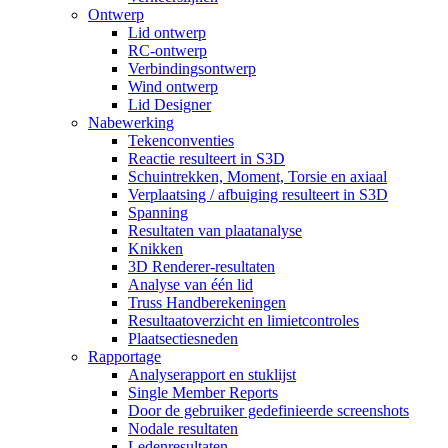
Ontwerp
Lid ontwerp
RC-ontwerp
Verbindingsontwerp
Wind ontwerp
Lid Designer
Nabewerking
Tekenconventies
Reactie resulteert in S3D
Schuintrekken, Moment, Torsie en axiaal
Verplaatsing / afbuiging resulteert in S3D
Spanning
Resultaten van plaatanalyse
Knikken
3D Renderer-resultaten
Analyse van één lid
Truss Handberekeningen
Resultaatoverzicht en limietcontroles
Plaatsectiesneden
Rapportage
Analyserapport en stuklijst
Single Member Reports
Door de gebruiker gedefinieerde screenshots
Nodale resultaten
Ledenresultaten