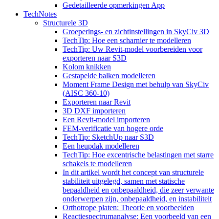
Gedetailleerde opmerkingen App
TechNotes
Structurele 3D
Groeperings- en zichtinstellingen in SkyCiv 3D
TechTip: Hoe een scharnier te modelleren
TechTip: Uw Revit-model voorbereiden voor
exporteren naar S3D
Kolom knikken
Gestapelde balken modelleren
Moment Frame Design met behulp van SkyCiv
(AISC 360-10)
Exporteren naar Revit
3D DXF importeren
Een Revit-model importeren
FEM-verificatie van hogere orde
TechTip: SketchUp naar S3D
Een heupdak modelleren
TechTip: Hoe excentrische belastingen met starre
schakels te modelleren
In dit artikel wordt het concept van structurele
stabiliteit uitgelegd, samen met statische
bepaaldheid en onbepaaldheid, die zeer verwante
onderwerpen zijn, onbepaaldheid, en instabiliteit
Orthotrope platen: Theorie en voorbeelden
Reactiespectrumanalyse: Een voorbeeld van een