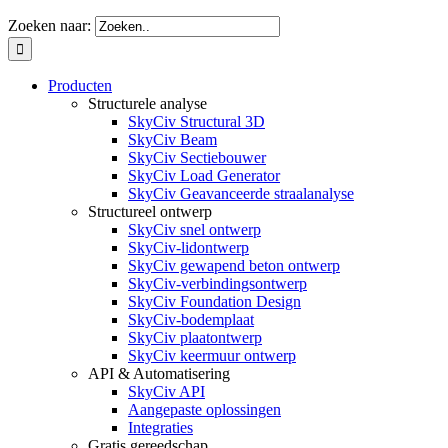
Zoeken naar:
Producten
Structurele analyse
SkyCiv Structural 3D
SkyCiv Beam
SkyCiv Sectiebouwer
SkyCiv Load Generator
SkyCiv Geavanceerde straalanalyse
Structureel ontwerp
SkyCiv snel ontwerp
SkyCiv-lidontwerp
SkyCiv gewapend beton ontwerp
SkyCiv-verbindingsontwerp
SkyCiv Foundation Design
SkyCiv-bodemplaat
SkyCiv plaatontwerp
SkyCiv keermuur ontwerp
API & Automatisering
SkyCiv API
Aangepaste oplossingen
Integraties
Gratis gereedschap