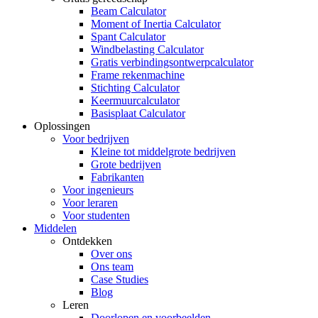
Beam Calculator
Moment of Inertia Calculator
Spant Calculator
Windbelasting Calculator
Gratis verbindingsontwerpcalculator
Frame rekenmachine
Stichting Calculator
Keermuurcalculator
Basisplaat Calculator
Oplossingen
Voor bedrijven
Kleine tot middelgrote bedrijven
Grote bedrijven
Fabrikanten
Voor ingenieurs
Voor leraren
Voor studenten
Middelen
Ontdekken
Over ons
Ons team
Case Studies
Blog
Leren
Doorlopen en voorbeelden