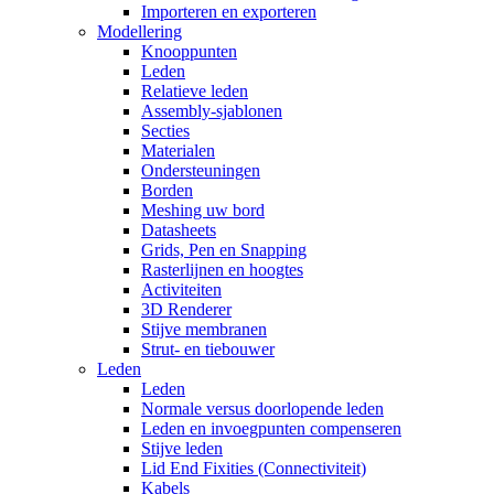
Importeren en exporteren
Modellering
Knooppunten
Leden
Relatieve leden
Assembly-sjablonen
Secties
Materialen
Ondersteuningen
Borden
Meshing uw bord
Datasheets
Grids, Pen en Snapping
Rasterlijnen en hoogtes
Activiteiten
3D Renderer
Stijve membranen
Strut- en tiebouwer
Leden
Leden
Normale versus doorlopende leden
Leden en invoegpunten compenseren
Stijve leden
Lid End Fixities (Connectiviteit)
Kabels