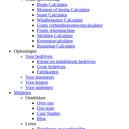
Beam Calculator
Moment of Inertia Calculator
Spant Calculator
Windbelasting Calculator
Gratis verbindingsontwerpcalculator
Frame rekenmachine
Stichting Calculator
Keermuurcalculator
Basisplaat Calculator
Oplossingen
Voor bedrijven
Kleine tot middelgrote bedrijven
Grote bedrijven
Fabrikanten
Voor ingenieurs
Voor leraren
Voor studenten
Middelen
Ontdekken
Over ons
Ons team
Case Studies
Blog
Leren
Doorlopen en voorbeelden