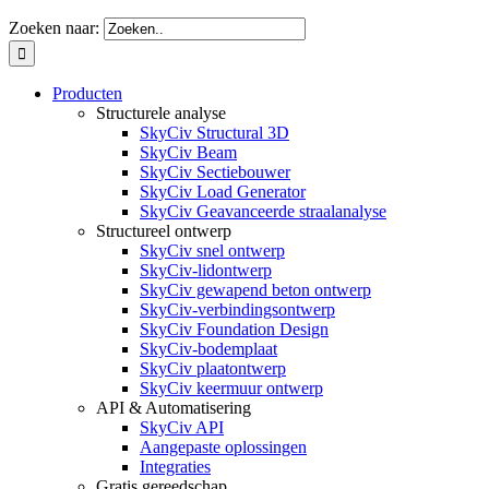
Zoeken naar:
Producten
Structurele analyse
SkyCiv Structural 3D
SkyCiv Beam
SkyCiv Sectiebouwer
SkyCiv Load Generator
SkyCiv Geavanceerde straalanalyse
Structureel ontwerp
SkyCiv snel ontwerp
SkyCiv-lidontwerp
SkyCiv gewapend beton ontwerp
SkyCiv-verbindingsontwerp
SkyCiv Foundation Design
SkyCiv-bodemplaat
SkyCiv plaatontwerp
SkyCiv keermuur ontwerp
API & Automatisering
SkyCiv API
Aangepaste oplossingen
Integraties
Gratis gereedschap