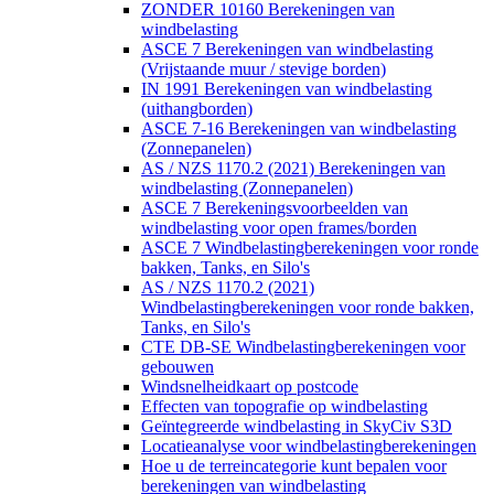
ZONDER 10160 Berekeningen van
windbelasting
ASCE 7 Berekeningen van windbelasting
(Vrijstaande muur / stevige borden)
IN 1991 Berekeningen van windbelasting
(uithangborden)
ASCE 7-16 Berekeningen van windbelasting
(Zonnepanelen)
AS / NZS 1170.2 (2021) Berekeningen van
windbelasting (Zonnepanelen)
ASCE 7 Berekeningsvoorbeelden van
windbelasting voor open frames/borden
ASCE 7 Windbelastingberekeningen voor ronde
bakken, Tanks, en Silo's
AS / NZS 1170.2 (2021)
Windbelastingberekeningen voor ronde bakken,
Tanks, en Silo's
CTE DB-SE Windbelastingberekeningen voor
gebouwen
Windsnelheidkaart op postcode
Effecten van topografie op windbelasting
Geïntegreerde windbelasting in SkyCiv S3D
Locatieanalyse voor windbelastingberekeningen
Hoe u de terreincategorie kunt bepalen voor
berekeningen van windbelasting