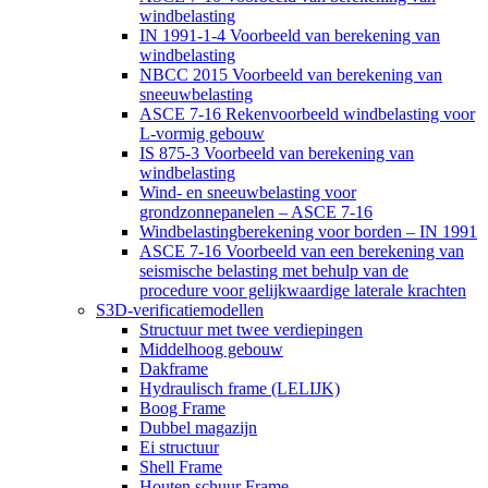
windbelasting
IN 1991-1-4 Voorbeeld van berekening van
windbelasting
NBCC 2015 Voorbeeld van berekening van
sneeuwbelasting
ASCE 7-16 Rekenvoorbeeld windbelasting voor
L-vormig gebouw
IS 875-3 Voorbeeld van berekening van
windbelasting
Wind- en sneeuwbelasting voor
grondzonnepanelen – ASCE 7-16
Windbelastingberekening voor borden – IN 1991
ASCE 7-16 Voorbeeld van een berekening van
seismische belasting met behulp van de
procedure voor gelijkwaardige laterale krachten
S3D-verificatiemodellen
Structuur met twee verdiepingen
Middelhoog gebouw
Dakframe
Hydraulisch frame (LELIJK)
Boog Frame
Dubbel magazijn
Ei structuur
Shell Frame
Houten schuur Frame