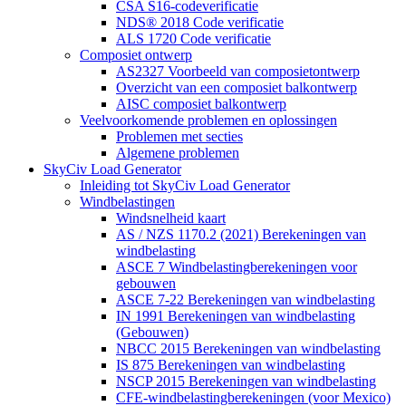
CSA S16-codeverificatie
NDS® 2018 Code verificatie
ALS 1720 Code verificatie
Composiet ontwerp
AS2327 Voorbeeld van composietontwerp
Overzicht van een composiet balkontwerp
AISC composiet balkontwerp
Veelvoorkomende problemen en oplossingen
Problemen met secties
Algemene problemen
SkyCiv Load Generator
Inleiding tot SkyCiv Load Generator
Windbelastingen
Windsnelheid kaart
AS / NZS 1170.2 (2021) Berekeningen van
windbelasting
ASCE 7 Windbelastingberekeningen voor
gebouwen
ASCE 7-22 Berekeningen van windbelasting
IN 1991 Berekeningen van windbelasting
(Gebouwen)
NBCC 2015 Berekeningen van windbelasting
IS 875 Berekeningen van windbelasting
NSCP 2015 Berekeningen van windbelasting
CFE-windbelastingberekeningen (voor Mexico)