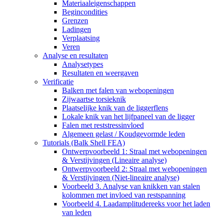
Materiaaleigenschappen
Begincondities
Grenzen
Ladingen
Verplaatsing
Veren
Analyse en resultaten
Analysetypes
Resultaten en weergaven
Verificatie
Balken met falen van webopeningen
Zijwaartse torsieknik
Plaatselijke knik van de liggerflens
Lokale knik van het lijfpaneel van de ligger
Falen met reststressinvloed
Algemeen gelast / Koudgevormde leden
Tutorials (Balk Shell FEA)
Ontwerpvoorbeeld 1: Straal met webopeningen
& Verstijvingen (Lineaire analyse)
Ontwerpvoorbeeld 2: Straal met webopeningen
& Verstijvingen (Niet-lineaire analyse)
Voorbeeld 3. Analyse van knikken van stalen
kolommen met invloed van restspanning
Voorbeeld 4. Laadamplitudereeks voor het laden
van leden