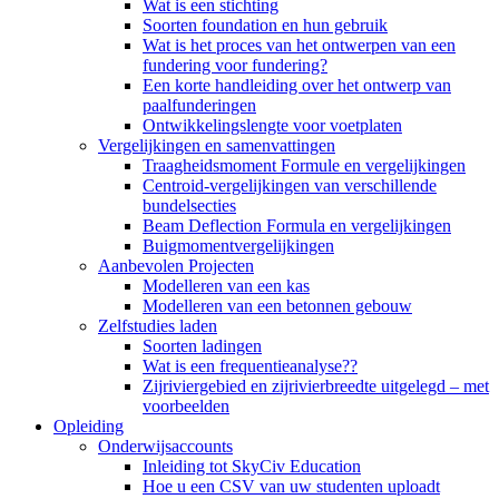
Wat is een stichting
Soorten foundation en hun gebruik
Wat is het proces van het ontwerpen van een
fundering voor fundering?
Een korte handleiding over het ontwerp van
paalfunderingen
Ontwikkelingslengte voor voetplaten
Vergelijkingen en samenvattingen
Traagheidsmoment Formule en vergelijkingen
Centroid-vergelijkingen van verschillende
bundelsecties
Beam Deflection Formula en vergelijkingen
Buigmomentvergelijkingen
Aanbevolen Projecten
Modelleren van een kas
Modelleren van een betonnen gebouw
Zelfstudies laden
Soorten ladingen
Wat is een frequentieanalyse??
Zijriviergebied en zijrivierbreedte uitgelegd – met
voorbeelden
Opleiding
Onderwijsaccounts
Inleiding tot SkyCiv Education
Hoe u een CSV van uw studenten uploadt