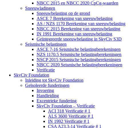
NBCC 2015 en NBCC 2020 CpCg-waarden
Sneeuwladingen
Sneeuwbelasting op de grond
ASCE 7 Berekening van sneeuwbelasting
AS / NZS 1170 Berekening van sneeuwbelasting
NBCC 2015 Berekening van sneeuwbelasting
IN 1991 Berekening van sneeuwbelasting
Geïntegreerde sneeuwbelasting in SkyCiv S3D
Seismische belastingen
ASCE 7-16 Seismische belastingberekeningen
NZS 1170.5 Seismische belastingberekeningen
NSCP 2015 Seismische belastingberekeningen
NBCC 2020 Seismische belastingberekeningen
Verificatie
SkyCiv Foundation
Inleiding tot SkyCiv Foundation
Geïsoleerde funderingen
Invoering
Handleiding
Excentrieke fundering
SkyCiv Foundation – Verificatie
ACI 318 Verificatie # 1
ALS 3600 Verificatie # 1
IN 1992 Verificatie # 1
CSA A23.3-14 Verificatie # 1