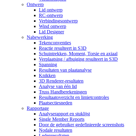
Ontwerp
Lid ontwerp
RC-ontwerp
Verbindingsontwerp
Wind ontwerp
Lid Designer
Nabewerking
Tekenconventies
Reactie resulteert in S3D
Schuintrekken, Moment, Torsie en axiaal
Verplaatsing / afbuiging resulteert in S3D
Spanning
Resultaten van plaatanalyse
Knikken
3D Renderer-resultaten
Analyse van één lid
Truss Handberekeningen
Resultaatoverzicht en limietcontroles
Plaatsectiesneden
Rapportage
Analyserapport en stuklijst
Single Member Reports
Door de gebruiker gedefinieerde screenshots
Nodale resultaten
Ledenresultaten