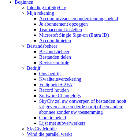
Beginnen
Inleiding tot SkyCiv
Mijn rekening
Accountniveaus en ondersteuningsbeleid
Je abonnement opzeggen
Teamaccount instellen
Microsoft Single Sign-on (Entra ID)
Accountlimieten
Bestandsbeheer
Bestandsbeheer
Bestanden delen
Revisiecontrole
Bedrijf
Ons bedrijf
Kwaliteitsverzekering
Veiligheid + 2FA
Record houden
Software Changelogs
SkyCiv zal uw ontwerpen of bestanden nooit
vrijgeven aan een derde partij of een andere
abonnee zonder uw toestemming
Cookie beleid
Lijst met subverwerkers
SkyCiv Mobile
Wind die parallel werkt