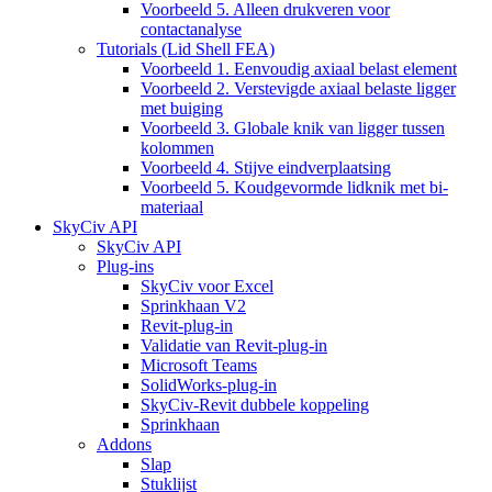
Voorbeeld 5. Alleen drukveren voor
contactanalyse
Tutorials (Lid Shell FEA)
Voorbeeld 1. Eenvoudig axiaal belast element
Voorbeeld 2. Verstevigde axiaal belaste ligger
met buiging
Voorbeeld 3. Globale knik van ligger tussen
kolommen
Voorbeeld 4. Stijve eindverplaatsing
Voorbeeld 5. Koudgevormde lidknik met bi-
materiaal
SkyCiv API
SkyCiv API
Plug-ins
SkyCiv voor Excel
Sprinkhaan V2
Revit-plug-in
Validatie van Revit-plug-in
Microsoft Teams
SolidWorks-plug-in
SkyCiv-Revit dubbele koppeling
Sprinkhaan
Addons
Slap
Stuklijst