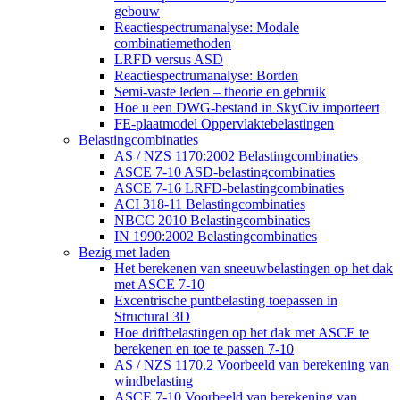
gebouw
Reactiespectrumanalyse: Modale
combinatiemethoden
LRFD versus ASD
Reactiespectrumanalyse: Borden
Semi-vaste leden – theorie en gebruik
Hoe u een DWG-bestand in SkyCiv importeert
FE-plaatmodel Oppervlaktebelastingen
Belastingcombinaties
AS / NZS 1170:2002 Belastingcombinaties
ASCE 7-10 ASD-belastingcombinaties
ASCE 7-16 LRFD-belastingcombinaties
ACI 318-11 Belastingcombinaties
NBCC 2010 Belastingcombinaties
IN 1990:2002 Belastingcombinaties
Bezig met laden
Het berekenen van sneeuwbelastingen op het dak
met ASCE 7-10
Excentrische puntbelasting toepassen in
Structural 3D
Hoe driftbelastingen op het dak met ASCE te
berekenen en toe te passen 7-10
AS / NZS 1170.2 Voorbeeld van berekening van
windbelasting
ASCE 7-10 Voorbeeld van berekening van