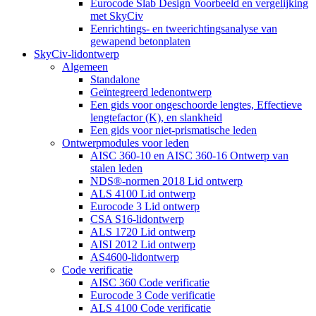
Eurocode Slab Design Voorbeeld en vergelijking
met SkyCiv
Eenrichtings- en tweerichtingsanalyse van
gewapend betonplaten
SkyCiv-lidontwerp
Algemeen
Standalone
Geïntegreerd ledenontwerp
Een gids voor ongeschoorde lengtes, Effectieve
lengtefactor (K), en slankheid
Een gids voor niet-prismatische leden
Ontwerpmodules voor leden
AISC 360-10 en AISC 360-16 Ontwerp van
stalen leden
NDS®-normen 2018 Lid ontwerp
ALS 4100 Lid ontwerp
Eurocode 3 Lid ontwerp
CSA S16-lidontwerp
ALS 1720 Lid ontwerp
AISI 2012 Lid ontwerp
AS4600-lidontwerp
Code verificatie
AISC 360 Code verificatie
Eurocode 3 Code verificatie
ALS 4100 Code verificatie