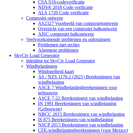
CSA S16-codeverificatie
NDS® 2018 Code verificatie
ALS 1720 Code verificatie
Composiet ontwerp
AS2327 Voorbeeld van composietontwerp
Overzicht van een composiet balkontwerp
AISC composiet balkontwerp
Veelvoorkomende problemen en oplossingen
Problemen met secties
Algemene problemen
SkyCiv Load Generator
Inleiding tot SkyCiv Load Generator
Windbelastingen
Windsnelheid kaart
AS / NZS 1170.2 (2021) Berekeningen van
windbelasting
ASCE 7 Windbelastingberekeningen voor
gebouwen
ASCE 7-22 Berekeningen van windbelasting
IN 1991 Berekeningen van windbelasting
(Gebouwen)
NBCC 2015 Berekeningen van windbelasting
IS 875 Berekeningen van windbelasting
NSCP 2015 Berekeningen van windbelasting
CFE-windbelastingberekeningen (voor Mexico)