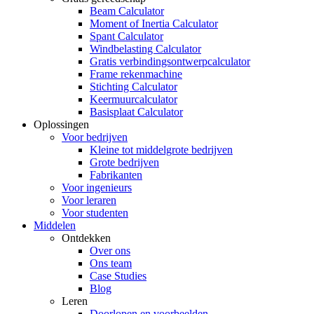
Beam Calculator
Moment of Inertia Calculator
Spant Calculator
Windbelasting Calculator
Gratis verbindingsontwerpcalculator
Frame rekenmachine
Stichting Calculator
Keermuurcalculator
Basisplaat Calculator
Oplossingen
Voor bedrijven
Kleine tot middelgrote bedrijven
Grote bedrijven
Fabrikanten
Voor ingenieurs
Voor leraren
Voor studenten
Middelen
Ontdekken
Over ons
Ons team
Case Studies
Blog
Leren
Doorlopen en voorbeelden