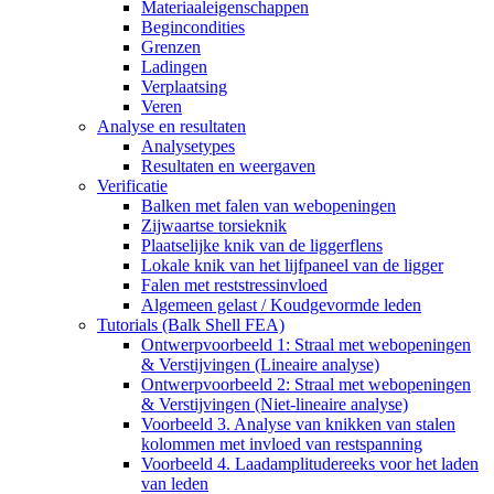
Materiaaleigenschappen
Begincondities
Grenzen
Ladingen
Verplaatsing
Veren
Analyse en resultaten
Analysetypes
Resultaten en weergaven
Verificatie
Balken met falen van webopeningen
Zijwaartse torsieknik
Plaatselijke knik van de liggerflens
Lokale knik van het lijfpaneel van de ligger
Falen met reststressinvloed
Algemeen gelast / Koudgevormde leden
Tutorials (Balk Shell FEA)
Ontwerpvoorbeeld 1: Straal met webopeningen
& Verstijvingen (Lineaire analyse)
Ontwerpvoorbeeld 2: Straal met webopeningen
& Verstijvingen (Niet-lineaire analyse)
Voorbeeld 3. Analyse van knikken van stalen
kolommen met invloed van restspanning
Voorbeeld 4. Laadamplitudereeks voor het laden
van leden