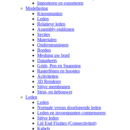
Importeren en exporteren
Modellering
Knooppunten
Leden
Relatieve leden
Assembly-sjablonen
Secties
Materialen
Ondersteuningen
Borden
Meshing uw bord
Datasheets
Grids, Pen en Snapping
Rasterlijnen en hoogtes
Activiteiten
3D Renderer
Stijve membranen
Strut- en tiebouwer
Leden
Leden
Normale versus doorlopende leden
Leden en invoegpunten compenseren
Stijve leden
Lid End Fixities (Connectiviteit)
Kabels