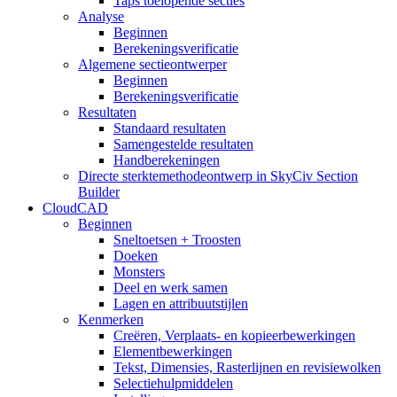
Taps toelopende secties
Analyse
Beginnen
Berekeningsverificatie
Algemene sectieontwerper
Beginnen
Berekeningsverificatie
Resultaten
Standaard resultaten
Samengestelde resultaten
Handberekeningen
Directe sterktemethodeontwerp in SkyCiv Section
Builder
CloudCAD
Beginnen
Sneltoetsen + Troosten
Doeken
Monsters
Deel en werk samen
Lagen en attribuutstijlen
Kenmerken
Creëren, Verplaats- en kopieerbewerkingen
Elementbewerkingen
Tekst, Dimensies, Rasterlijnen en revisiewolken
Selectiehulpmiddelen