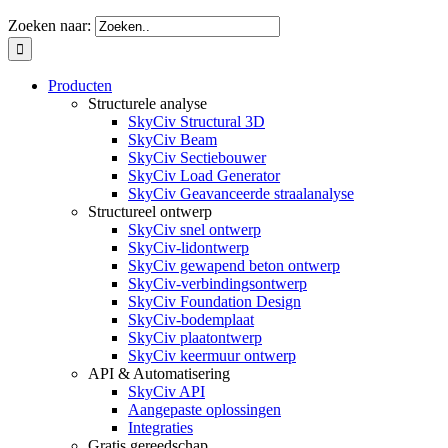
Zoeken naar:
Producten
Structurele analyse
SkyCiv Structural 3D
SkyCiv Beam
SkyCiv Sectiebouwer
SkyCiv Load Generator
SkyCiv Geavanceerde straalanalyse
Structureel ontwerp
SkyCiv snel ontwerp
SkyCiv-lidontwerp
SkyCiv gewapend beton ontwerp
SkyCiv-verbindingsontwerp
SkyCiv Foundation Design
SkyCiv-bodemplaat
SkyCiv plaatontwerp
SkyCiv keermuur ontwerp
API & Automatisering
SkyCiv API
Aangepaste oplossingen
Integraties
Gratis gereedschap