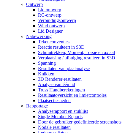
Ontwerp
Lid ontwerp
RC-ontwerp
Verbindingsontwerp
Wind ontwerp
Lid Designer
Nabewerking
Tekenconventies
Reactie resulteert in S3D
Schuintrekken, Moment, Torsie en axiaal
Verplaatsing / afbuiging resulteert in S3D
Spanning
Resultaten van plaatanalyse
Knikken
3D Renderer-resultaten
Analyse van één lid
Truss Handberekeningen
Resultaatoverzicht en limietcontroles
Plaatsectiesneden
Rapportage
Analyserapport en stuklijst
Single Member Reports
Door de gebruiker gedefinieerde screenshots
Nodale resultaten
Ledenresultaten