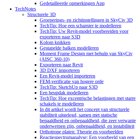
Gedetailleerde opmerkingen App
TechNotes
Structurele 3D
Groeperings- en zichtinstellingen in SkyCiv 3D
TechTip: Hoe een scharnier te modelleren
TechTip: Uw Revit-model voorbereiden voor
exporteren naar S3D
Kolom knikken
Gestapelde balken modelleren
Moment Frame Design met behulp van SkyCiv
(AISC 360-10)
Exporteren naar Revit
3D DXF importeren
Een Revit-model importeren
FEM-verificatie van hogere orde
TechTip: SketchUp naar S3D
Een heupdak modelleren
TechTip: Hoe excentrische belastingen met starre
schakels te modelleren
In dit artikel wordt het concept van structurele
stabiliteit uitgelegd, samen met statische
bepaaldheid en onbepaaldheid, die zeer verwante
onderwerpen zijn, onbepaaldheid, en instabiliteit
Orthotrope platen: Theorie en voorbeelden
Reactiespectrumanalyse: Een voorbeeld van een