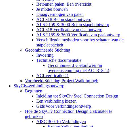
Betonnen palen: Een overzicht
Je model bouwen
Draagvermogen van palen
ACI 318 Beton stapel ontwerp
ALS 2159 & 3600 Beton stapel ontwerp
ACI 318 Verificatie van paalontwerp
ALS 2159 & 3600 Verificatie van paalontwerp
Verschillende methoden voor het schatten van de
stapelcapaciteit
Gecombineerde Stichting
Invoering
Technische documentatie
Gecombineerd voetontwerp in
overeenstemming met ACI 318-14
ACI-verificatie #1
Voorbeeld Stichting Project Walkthrough
SkyCiv-verbindingsontwerp
Beginnen
Inleiding tot SkyCiv Steel Connection Design
Een verbinding kiezen
Gids voor verbindingsontwerp
Hoe de SkyCiv Connection Design Calculator te
gebruiken
AISC 360-16 Verbindingen
Kolom Splice-verbinding