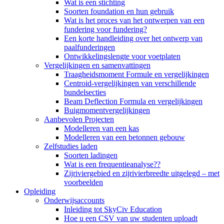
Wat is een stichting
Soorten foundation en hun gebruik
Wat is het proces van het ontwerpen van een
fundering voor fundering?
Een korte handleiding over het ontwerp van
paalfunderingen
Ontwikkelingslengte voor voetplaten
Vergelijkingen en samenvattingen
Traagheidsmoment Formule en vergelijkingen
Centroid-vergelijkingen van verschillende
bundelsecties
Beam Deflection Formula en vergelijkingen
Buigmomentvergelijkingen
Aanbevolen Projecten
Modelleren van een kas
Modelleren van een betonnen gebouw
Zelfstudies laden
Soorten ladingen
Wat is een frequentieanalyse??
Zijriviergebied en zijrivierbreedte uitgelegd – met
voorbeelden
Opleiding
Onderwijsaccounts
Inleiding tot SkyCiv Education
Hoe u een CSV van uw studenten uploadt