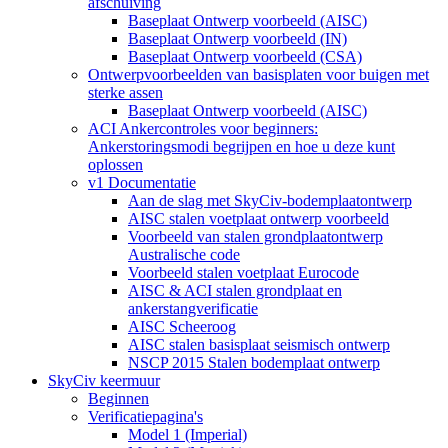
afschuiving
Baseplaat Ontwerp voorbeeld (AISC)
Baseplaat Ontwerp voorbeeld (IN)
Baseplaat Ontwerp voorbeeld (CSA)
Ontwerpvoorbeelden van basisplaten voor buigen met
sterke assen
Baseplaat Ontwerp voorbeeld (AISC)
ACI Ankercontroles voor beginners:
Ankerstoringsmodi begrijpen en hoe u deze kunt
oplossen
v1 Documentatie
Aan de slag met SkyCiv-bodemplaatontwerp
AISC stalen voetplaat ontwerp voorbeeld
Voorbeeld van stalen grondplaatontwerp
Australische code
Voorbeeld stalen voetplaat Eurocode
AISC & ACI stalen grondplaat en
ankerstangverificatie
AISC Scheeroog
AISC stalen basisplaat seismisch ontwerp
NSCP 2015 Stalen bodemplaat ontwerp
SkyCiv keermuur
Beginnen
Verificatiepagina's
Model 1 (Imperial)