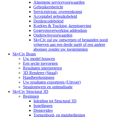
Algemene servicevoorwaarden
Gebruikersbericht
Serviceniveau -overeenkomst
Acceptabel gebruiksbeleid
Derdencodebeleid
Koekjes & Tracking -kennisgeving
Gegevensverwerking addendum
Onderwijsvoorwaarden
SkyCiv zal uw ontwerpen of bestanden nooit
vrijgeven aan een derde partij of een andere
abonnee zonder uw toestemming
SkyCiv Beam
Uw model bouwen
Een sectie toevoegen
Resultaten interpreteren
3D Renderer (Straal)
Handberekeningen
Uw resultaten exporteren (Uitvoer)
Straalontwerp en optimalisatie
SkyCiv Structural 3D
Beginnen
Inleiding tot Structural 3D
Instellingen
Demovideo
Toetsenbord- en muisbediening