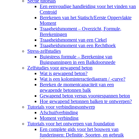
Sectie tutorials
Een eenvoudige handleiding voor het vinden van
Centroid
Berekenen van het Statisch/Eerste Oppervlakte
Moment
Traagheidsmoment – ​​Overzicht, Formule,
Berekeningen
Traagheidsmoment van een Cirkel
Traagheidsmoment van een Rechthoek
Stress-zelfstudies
Buigstress formule – Berekening van
Buigspanningen in een Balkdoorsnede
Zelfstudies voor gewapend beton
Wat is gewapend beton?
Wat is een kolominteractiediagram / -curve?
Bereken de momentcapaciteit van een
gewapende betonnen balk
Gewapend beton versus voorgespannen beton
Hoe gewapend betonnen balken te ontwerpen?
Tutorials voor verbindingsontwerp
Afschuifverbinding
Moment verbinding
Tutorials voor het ontwerpen van foundation
Een complete gids voor het bouwen van
funderingen: Definitie, Soorten, en gebruik