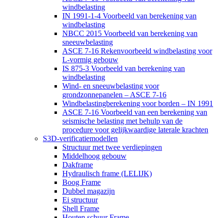
windbelasting
IN 1991-1-4 Voorbeeld van berekening van
windbelasting
NBCC 2015 Voorbeeld van berekening van
sneeuwbelasting
ASCE 7-16 Rekenvoorbeeld windbelasting voor
L-vormig gebouw
IS 875-3 Voorbeeld van berekening van
windbelasting
Wind- en sneeuwbelasting voor
grondzonnepanelen – ASCE 7-16
Windbelastingberekening voor borden – IN 1991
ASCE 7-16 Voorbeeld van een berekening van
seismische belasting met behulp van de
procedure voor gelijkwaardige laterale krachten
S3D-verificatiemodellen
Structuur met twee verdiepingen
Middelhoog gebouw
Dakframe
Hydraulisch frame (LELIJK)
Boog Frame
Dubbel magazijn
Ei structuur
Shell Frame
Houten schuur Frame