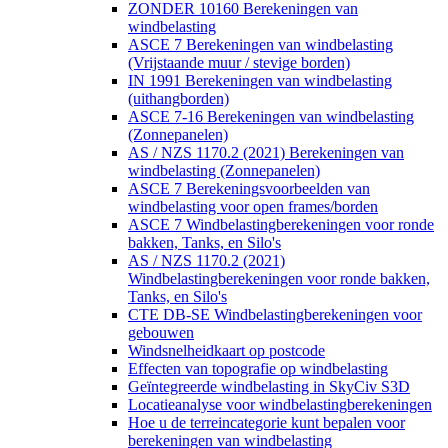
ZONDER 10160 Berekeningen van
windbelasting
ASCE 7 Berekeningen van windbelasting
(Vrijstaande muur / stevige borden)
IN 1991 Berekeningen van windbelasting
(uithangborden)
ASCE 7-16 Berekeningen van windbelasting
(Zonnepanelen)
AS / NZS 1170.2 (2021) Berekeningen van
windbelasting (Zonnepanelen)
ASCE 7 Berekeningsvoorbeelden van
windbelasting voor open frames/borden
ASCE 7 Windbelastingberekeningen voor ronde
bakken, Tanks, en Silo's
AS / NZS 1170.2 (2021)
Windbelastingberekeningen voor ronde bakken,
Tanks, en Silo's
CTE DB-SE Windbelastingberekeningen voor
gebouwen
Windsnelheidkaart op postcode
Effecten van topografie op windbelasting
Geïntegreerde windbelasting in SkyCiv S3D
Locatieanalyse voor windbelastingberekeningen
Hoe u de terreincategorie kunt bepalen voor
berekeningen van windbelasting