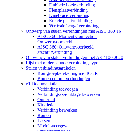
Dubbele hoekverbinding
Flensplaatverbinding
Kniebrace-verbinding
Enkele plaatverbinding
Verticale beugelverbinding
Ontwerp van stalen verbindingen met AISC 360-16
AISC 360: Moment Connection
Ontwerpvoorbeeld
AISC 360: Ontwerpvoorbeeld
afschuifverbinding
Ontwerp van stalen verbindingen met AS 4100:2020
Lijst met ondersteunde verbindingstypen
Stalen verbindingsartikelen
Boutgroepberekening met ICOR
Bouten en boutverbindingen
v1 Documentatie
Verbinding toevoegen
Verbindingsassemblage bewerken
Ouder lid
Kindleden
Verbinding bewerken
Bouten
Lassen
Model weergeven