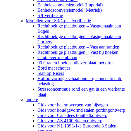
Eenheidsconversiemodel (Imperial)
Eenheidsconversiemodel (Metriek)
SJI-verificatie
Modellen voor S3D-plaatverificatie
Rechthoekige plaatbuigen – Vastgemaakt aan
Edges
Rechthoekige plaatbuigen – Vastgemaakt aan
Corners
Rechthoekige plaatbuigen – Vast aan randen
Rechthoekige plaatbuigen – Vast bij hoeken
Cantilever-membraan
90 Graden hoek cantilever plaat met druk
Bord met schotjes
Slab op Risers
Halfbolvormige schaal onder geconcentreerde
belasting
Stressconcentratie rond een gat in een vierkante
plaat
andere
Gids voor het ontwerpen van hijsogen
Gids voor koudgevormd stalen gordingontwerp
Gids voor Canadees houtbalkontwerp
Gids voor AS 4100 Stalen ontwerp
Gids voor NL 1993-1-1 Eurocode 3 Stalen