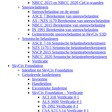
NBCC 2015 en NBCC 2020 CpCg-waarden
Sneeuwladingen
Sneeuwbelasting op de grond
ASCE 7 Berekening van sneeuwbelasting
AS / NZS 1170 Berekening van sneeuwbelasting
NBCC 2015 Berekening van sneeuwbelasting
IN 1991 Berekening van sneeuwbelasting
Geïntegreerde sneeuwbelasting in SkyCiv S3D
Seismische belastingen
ASCE 7-16 Seismische belastingberekeningen
NZS 1170.5 Seismische belastingberekeningen
NSCP 2015 Seismische belastingberekeningen
NBCC 2020 Seismische belastingberekeningen
Verificatie
SkyCiv Foundation
Inleiding tot SkyCiv Foundation
Geïsoleerde funderingen
Invoering
Handleiding
Excentrieke fundering
SkyCiv Foundation – Verificatie
ACI 318 Verificatie # 1
ALS 3600 Verificatie # 1
IN 1992 Verificatie # 1
CSA A23.3-14 Verificatie # 1