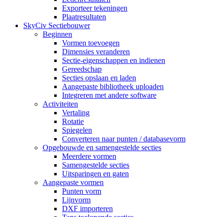
Exporteer tekeningen
Plaatresultaten
SkyCiv Sectiebouwer
Beginnen
Vormen toevoegen
Dimensies veranderen
Sectie-eigenschappen en indienen
Gereedschap
Secties opslaan en laden
Aangepaste bibliotheek uploaden
Integreren met andere software
Activiteiten
Vertaling
Rotatie
Spiegelen
Converteren naar punten / databasevorm
Opgebouwde en samengestelde secties
Meerdere vormen
Samengestelde secties
Uitsparingen en gaten
Aangepaste vormen
Punten vorm
Lijnvorm
DXF importeren