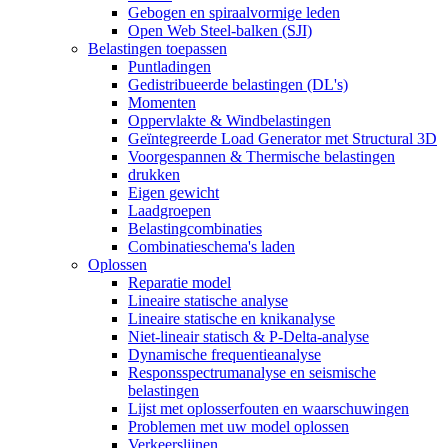
Gebogen en spiraalvormige leden
Open Web Steel-balken (SJI)
Belastingen toepassen
Puntladingen
Gedistribueerde belastingen (DL's)
Momenten
Oppervlakte & Windbelastingen
Geïntegreerde Load Generator met Structural 3D
Voorgespannen & Thermische belastingen
drukken
Eigen gewicht
Laadgroepen
Belastingcombinaties
Combinatieschema's laden
Oplossen
Reparatie model
Lineaire statische analyse
Lineaire statische en knikanalyse
Niet-lineair statisch & P-Delta-analyse
Dynamische frequentieanalyse
Responsspectrumanalyse en seismische
belastingen
Lijst met oplosserfouten en waarschuwingen
Problemen met uw model oplossen
Verkeerslijnen