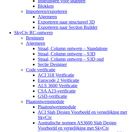
Instellingen voor snappen
Blokken
Importeren/exporteren
Algemeen
Exporteren naar structureel 3D
Exporteren naar Section Builder
SkyCiv RC-ontwerp
Beginnen
Algemeen
Straal, Column ontwerp – Standalone
Straal, Column ontwerp – S3D
Straal, Column ontwerp – S3D oud
Sectie Designer
Code verificatie
ACI 318 Verificatie
Eurocode 2 Verificatie
ALS 3600 Verificatie
CSA A23-verificatie
GSD-verificatie
Plaatontwerpmodule
Plaatontwerpmodule
ACI Slab Design Voorbeeld en vergelijking met
SkyCiv
Australische normen AS3600 Slab Design
Voorbeeld en vergelijking met SkyCiv