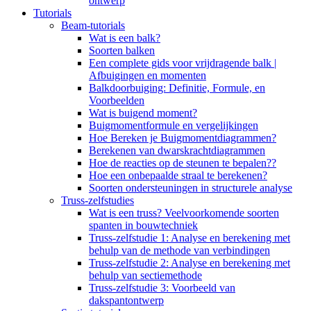
ontwerp
Tutorials
Beam-tutorials
Wat is een balk?
Soorten balken
Een complete gids voor vrijdragende balk |
Afbuigingen en momenten
Balkdoorbuiging: Definitie, Formule, en
Voorbeelden
Wat is buigend moment?
Buigmomentformule en vergelijkingen
Hoe Bereken je Buigmomentdiagrammen?
Berekenen van dwarskrachtdiagrammen
Hoe de reacties op de steunen te bepalen??
Hoe een onbepaalde straal te berekenen?
Soorten ondersteuningen in structurele analyse
Truss-zelfstudies
Wat is een truss? Veelvoorkomende soorten
spanten in bouwtechniek
Truss-zelfstudie 1: Analyse en berekening met
behulp van de methode van verbindingen
Truss-zelfstudie 2: Analyse en berekening met
behulp van sectiemethode
Truss-zelfstudie 3: Voorbeeld van
dakspantontwerp