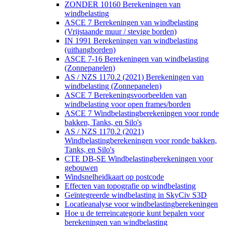
ZONDER 10160 Berekeningen van
windbelasting
ASCE 7 Berekeningen van windbelasting
(Vrijstaande muur / stevige borden)
IN 1991 Berekeningen van windbelasting
(uithangborden)
ASCE 7-16 Berekeningen van windbelasting
(Zonnepanelen)
AS / NZS 1170.2 (2021) Berekeningen van
windbelasting (Zonnepanelen)
ASCE 7 Berekeningsvoorbeelden van
windbelasting voor open frames/borden
ASCE 7 Windbelastingberekeningen voor ronde
bakken, Tanks, en Silo's
AS / NZS 1170.2 (2021)
Windbelastingberekeningen voor ronde bakken,
Tanks, en Silo's
CTE DB-SE Windbelastingberekeningen voor
gebouwen
Windsnelheidkaart op postcode
Effecten van topografie op windbelasting
Geïntegreerde windbelasting in SkyCiv S3D
Locatieanalyse voor windbelastingberekeningen
Hoe u de terreincategorie kunt bepalen voor
berekeningen van windbelasting