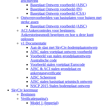
afschuiving
Baseplaat Ontwerp voorbeeld (AISC)
Baseplaat Ontwerp voorbeeld (IN)
Baseplaat Ontwerp voorbeeld (CSA)
Ontwerpvoorbeelden van basisplaten voor buigen met
sterke assen
Baseplaat Ontwerp voorbeeld (AISC)
ACI Ankercontroles voor beginners:
Ankerstoringsmodi begrijpen en hoe u deze kunt
oplossen
v1 Documentatie
Aan de slag met SkyCiv-bodemplaatontwerp
AISC stalen voetplaat ontwerp voorbeeld
Voorbeeld van stalen grondplaatontwerp
Australische code
Voorbeeld stalen voetplaat Eurocode
AISC & ACI stalen grondplaat en
ankerstangverificatie
AISC Scheeroog
AISC stalen basisplaat seismisch ontwerp
NSCP 2015 Stalen bodemplaat ontwerp
SkyCiv keermuur
Beginnen
Verificatiepagina's
Model 1 (Imperial)