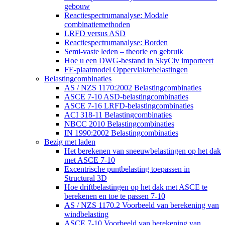
gebouw
Reactiespectrumanalyse: Modale
combinatiemethoden
LRFD versus ASD
Reactiespectrumanalyse: Borden
Semi-vaste leden – theorie en gebruik
Hoe u een DWG-bestand in SkyCiv importeert
FE-plaatmodel Oppervlaktebelastingen
Belastingcombinaties
AS / NZS 1170:2002 Belastingcombinaties
ASCE 7-10 ASD-belastingcombinaties
ASCE 7-16 LRFD-belastingcombinaties
ACI 318-11 Belastingcombinaties
NBCC 2010 Belastingcombinaties
IN 1990:2002 Belastingcombinaties
Bezig met laden
Het berekenen van sneeuwbelastingen op het dak
met ASCE 7-10
Excentrische puntbelasting toepassen in
Structural 3D
Hoe driftbelastingen op het dak met ASCE te
berekenen en toe te passen 7-10
AS / NZS 1170.2 Voorbeeld van berekening van
windbelasting
ASCE 7-10 Voorbeeld van berekening van