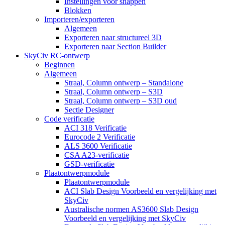
Instellingen voor snappen
Blokken
Importeren/exporteren
Algemeen
Exporteren naar structureel 3D
Exporteren naar Section Builder
SkyCiv RC-ontwerp
Beginnen
Algemeen
Straal, Column ontwerp – Standalone
Straal, Column ontwerp – S3D
Straal, Column ontwerp – S3D oud
Sectie Designer
Code verificatie
ACI 318 Verificatie
Eurocode 2 Verificatie
ALS 3600 Verificatie
CSA A23-verificatie
GSD-verificatie
Plaatontwerpmodule
Plaatontwerpmodule
ACI Slab Design Voorbeeld en vergelijking met
SkyCiv
Australische normen AS3600 Slab Design
Voorbeeld en vergelijking met SkyCiv