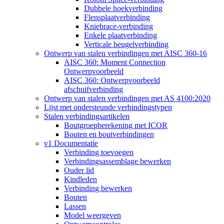
Dubbele hoekverbinding
Flensplaatverbinding
Kniebrace-verbinding
Enkele plaatverbinding
Verticale beugelverbinding
Ontwerp van stalen verbindingen met AISC 360-16
AISC 360: Moment Connection
Ontwerpvoorbeeld
AISC 360: Ontwerpvoorbeeld
afschuifverbinding
Ontwerp van stalen verbindingen met AS 4100:2020
Lijst met ondersteunde verbindingstypen
Stalen verbindingsartikelen
Boutgroepberekening met ICOR
Bouten en boutverbindingen
v1 Documentatie
Verbinding toevoegen
Verbindingsassemblage bewerken
Ouder lid
Kindleden
Verbinding bewerken
Bouten
Lassen
Model weergeven