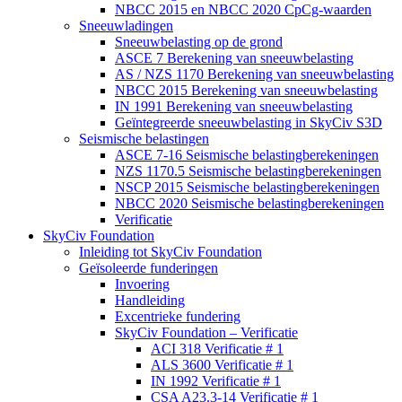
NBCC 2015 en NBCC 2020 CpCg-waarden
Sneeuwladingen
Sneeuwbelasting op de grond
ASCE 7 Berekening van sneeuwbelasting
AS / NZS 1170 Berekening van sneeuwbelasting
NBCC 2015 Berekening van sneeuwbelasting
IN 1991 Berekening van sneeuwbelasting
Geïntegreerde sneeuwbelasting in SkyCiv S3D
Seismische belastingen
ASCE 7-16 Seismische belastingberekeningen
NZS 1170.5 Seismische belastingberekeningen
NSCP 2015 Seismische belastingberekeningen
NBCC 2020 Seismische belastingberekeningen
Verificatie
SkyCiv Foundation
Inleiding tot SkyCiv Foundation
Geïsoleerde funderingen
Invoering
Handleiding
Excentrieke fundering
SkyCiv Foundation – Verificatie
ACI 318 Verificatie # 1
ALS 3600 Verificatie # 1
IN 1992 Verificatie # 1
CSA A23.3-14 Verificatie # 1