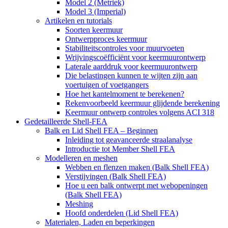
Model 2 (Metriek)
Model 3 (Imperial)
Artikelen en tutorials
Soorten keermuur
Ontwerpproces keermuur
Stabiliteitscontroles voor muurvoeten
Wrijvingscoëfficiënt voor keermuurontwerp
Laterale aarddruk voor keermuurontwerp
Die belastingen kunnen te wijten zijn aan
voertuigen of voetgangers
Hoe het kantelmoment te berekenen?
Rekenvoorbeeld keermuur glijdende berekening
Keermuur ontwerp controles volgens ACI 318
Gedetailleerde Shell-FEA
Balk en Lid Shell FEA – Beginnen
Inleiding tot geavanceerde straalanalyse
Introductie tot Member Shell FEA
Modelleren en meshen
Webben en flenzen maken (Balk Shell FEA)
Verstijvingen (Balk Shell FEA)
Hoe u een balk ontwerpt met webopeningen
(Balk Shell FEA)
Meshing
Hoofd onderdelen (Lid Shell FEA)
Materialen, Laden en beperkingen