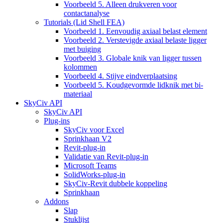
Voorbeeld 5. Alleen drukveren voor
contactanalyse
Tutorials (Lid Shell FEA)
Voorbeeld 1. Eenvoudig axiaal belast element
Voorbeeld 2. Verstevigde axiaal belaste ligger
met buiging
Voorbeeld 3. Globale knik van ligger tussen
kolommen
Voorbeeld 4. Stijve eindverplaatsing
Voorbeeld 5. Koudgevormde lidknik met bi-
materiaal
SkyCiv API
SkyCiv API
Plug-ins
SkyCiv voor Excel
Sprinkhaan V2
Revit-plug-in
Validatie van Revit-plug-in
Microsoft Teams
SolidWorks-plug-in
SkyCiv-Revit dubbele koppeling
Sprinkhaan
Addons
Slap
Stuklijst