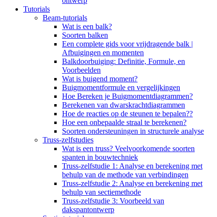
ontwerp
Tutorials
Beam-tutorials
Wat is een balk?
Soorten balken
Een complete gids voor vrijdragende balk |
Afbuigingen en momenten
Balkdoorbuiging: Definitie, Formule, en
Voorbeelden
Wat is buigend moment?
Buigmomentformule en vergelijkingen
Hoe Bereken je Buigmomentdiagrammen?
Berekenen van dwarskrachtdiagrammen
Hoe de reacties op de steunen te bepalen??
Hoe een onbepaalde straal te berekenen?
Soorten ondersteuningen in structurele analyse
Truss-zelfstudies
Wat is een truss? Veelvoorkomende soorten
spanten in bouwtechniek
Truss-zelfstudie 1: Analyse en berekening met
behulp van de methode van verbindingen
Truss-zelfstudie 2: Analyse en berekening met
behulp van sectiemethode
Truss-zelfstudie 3: Voorbeeld van
dakspantontwerp