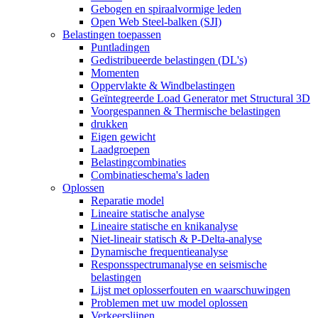
Gebogen en spiraalvormige leden
Open Web Steel-balken (SJI)
Belastingen toepassen
Puntladingen
Gedistribueerde belastingen (DL's)
Momenten
Oppervlakte & Windbelastingen
Geïntegreerde Load Generator met Structural 3D
Voorgespannen & Thermische belastingen
drukken
Eigen gewicht
Laadgroepen
Belastingcombinaties
Combinatieschema's laden
Oplossen
Reparatie model
Lineaire statische analyse
Lineaire statische en knikanalyse
Niet-lineair statisch & P-Delta-analyse
Dynamische frequentieanalyse
Responsspectrumanalyse en seismische
belastingen
Lijst met oplosserfouten en waarschuwingen
Problemen met uw model oplossen
Verkeerslijnen