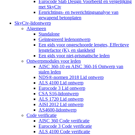
Eurocode Slab Design Voorbeeld en vergelijking
met SkyCiv
Eenrichtings- en tweerichtingsanalyse van
gewapend betonplaten
SkyCiv-lidontwerp
Algemeen
Standalone
Geïntegreerd ledenontwerp
Een gids voor ongeschoorde lengtes, Effectieve
lengtefactor (K), en slankheid
Een gids voor niet-prismatische leden
Ontwerpmodules voor leden
AISC 360-10 en AISC 360-16 Ontwerp van
stalen leden
NDS®-normen 2018 Lid ontwerp
ALS 4100 Lid ontwerp
Eurocode 3 Lid ontwerp
CSA S16-lidontwerp
ALS 1720 Lid ontwerp
AISI 2012 Lid ontwerp
AS4600-lidontwerp
Code verificatie
AISC 360 Code verificatie
Eurocode 3 Code verificatie
ALS 4100 Code verificatie