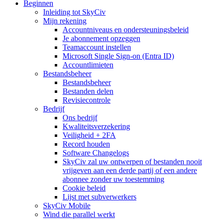
Beginnen
Inleiding tot SkyCiv
Mijn rekening
Accountniveaus en ondersteuningsbeleid
Je abonnement opzeggen
Teamaccount instellen
Microsoft Single Sign-on (Entra ID)
Accountlimieten
Bestandsbeheer
Bestandsbeheer
Bestanden delen
Revisiecontrole
Bedrijf
Ons bedrijf
Kwaliteitsverzekering
Veiligheid + 2FA
Record houden
Software Changelogs
SkyCiv zal uw ontwerpen of bestanden nooit
vrijgeven aan een derde partij of een andere
abonnee zonder uw toestemming
Cookie beleid
Lijst met subverwerkers
SkyCiv Mobile
Wind die parallel werkt