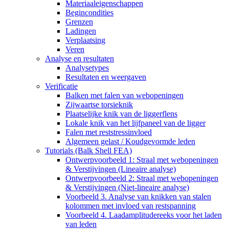
Materiaaleigenschappen
Begincondities
Grenzen
Ladingen
Verplaatsing
Veren
Analyse en resultaten
Analysetypes
Resultaten en weergaven
Verificatie
Balken met falen van webopeningen
Zijwaartse torsieknik
Plaatselijke knik van de liggerflens
Lokale knik van het lijfpaneel van de ligger
Falen met reststressinvloed
Algemeen gelast / Koudgevormde leden
Tutorials (Balk Shell FEA)
Ontwerpvoorbeeld 1: Straal met webopeningen
& Verstijvingen (Lineaire analyse)
Ontwerpvoorbeeld 2: Straal met webopeningen
& Verstijvingen (Niet-lineaire analyse)
Voorbeeld 3. Analyse van knikken van stalen
kolommen met invloed van restspanning
Voorbeeld 4. Laadamplitudereeks voor het laden
van leden