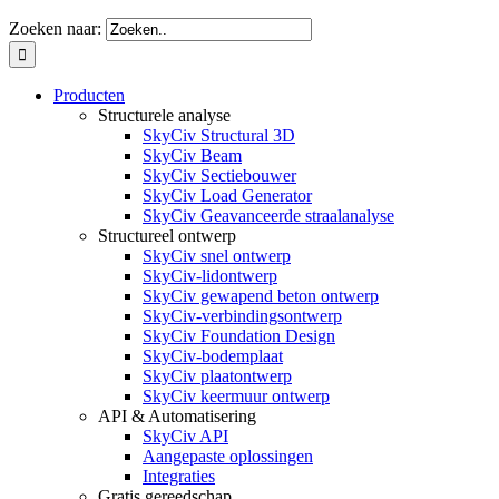
Zoeken naar:
Producten
Structurele analyse
SkyCiv Structural 3D
SkyCiv Beam
SkyCiv Sectiebouwer
SkyCiv Load Generator
SkyCiv Geavanceerde straalanalyse
Structureel ontwerp
SkyCiv snel ontwerp
SkyCiv-lidontwerp
SkyCiv gewapend beton ontwerp
SkyCiv-verbindingsontwerp
SkyCiv Foundation Design
SkyCiv-bodemplaat
SkyCiv plaatontwerp
SkyCiv keermuur ontwerp
API & Automatisering
SkyCiv API
Aangepaste oplossingen
Integraties
Gratis gereedschap