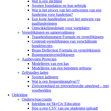
Wat is een stichting
Soorten foundation en hun gebruik
Wat is het proces van het ontwerpen van een
fundering voor fundering?
Een korte handleiding over het ontwerp van
paalfunderingen
Ontwikkelingslengte voor voetplaten
Vergelijkingen en samenvattingen
Traagheidsmoment Formule en vergelijkingen
Centroid-vergelijkingen van verschillende
bundelsecties
Beam Deflection Formula en vergelijkingen
Buigmomentvergelijkingen
Aanbevolen Projecten
Modelleren van een kas
Modelleren van een betonnen gebouw
Zelfstudies laden
Soorten ladingen
Wat is een frequentieanalyse??
Zijriviergebied en zijrivierbreedte uitgelegd – met
voorbeelden
Opleiding
Onderwijsaccounts
Inleiding tot SkyCiv Education
Hoe u een CSV van uw studenten uploadt