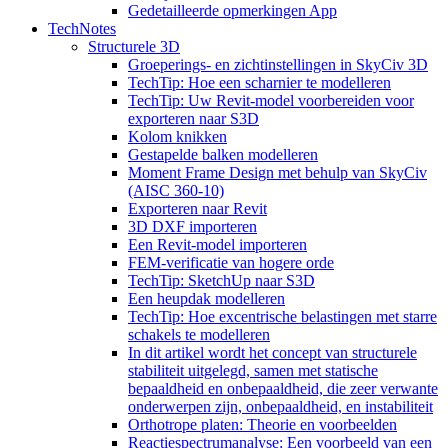
Gedetailleerde opmerkingen App
TechNotes
Structurele 3D
Groeperings- en zichtinstellingen in SkyCiv 3D
TechTip: Hoe een scharnier te modelleren
TechTip: Uw Revit-model voorbereiden voor
exporteren naar S3D
Kolom knikken
Gestapelde balken modelleren
Moment Frame Design met behulp van SkyCiv
(AISC 360-10)
Exporteren naar Revit
3D DXF importeren
Een Revit-model importeren
FEM-verificatie van hogere orde
TechTip: SketchUp naar S3D
Een heupdak modelleren
TechTip: Hoe excentrische belastingen met starre
schakels te modelleren
In dit artikel wordt het concept van structurele
stabiliteit uitgelegd, samen met statische
bepaaldheid en onbepaaldheid, die zeer verwante
onderwerpen zijn, onbepaaldheid, en instabiliteit
Orthotrope platen: Theorie en voorbeelden
Reactiespectrumanalyse: Een voorbeeld van een