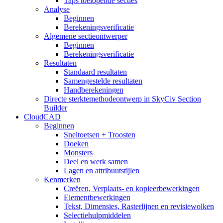
Taps toelopende secties
Analyse
Beginnen
Berekeningsverificatie
Algemene sectieontwerper
Beginnen
Berekeningsverificatie
Resultaten
Standaard resultaten
Samengestelde resultaten
Handberekeningen
Directe sterktemethodeontwerp in SkyCiv Section
Builder
CloudCAD
Beginnen
Sneltoetsen + Troosten
Doeken
Monsters
Deel en werk samen
Lagen en attribuutstijlen
Kenmerken
Creëren, Verplaats- en kopieerbewerkingen
Elementbewerkingen
Tekst, Dimensies, Rasterlijnen en revisiewolken
Selectiehulpmiddelen