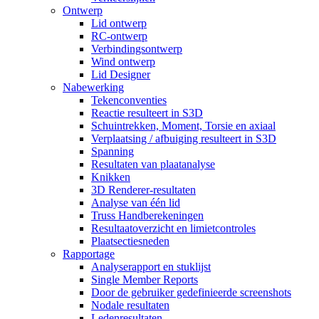
Ontwerp
Lid ontwerp
RC-ontwerp
Verbindingsontwerp
Wind ontwerp
Lid Designer
Nabewerking
Tekenconventies
Reactie resulteert in S3D
Schuintrekken, Moment, Torsie en axiaal
Verplaatsing / afbuiging resulteert in S3D
Spanning
Resultaten van plaatanalyse
Knikken
3D Renderer-resultaten
Analyse van één lid
Truss Handberekeningen
Resultaatoverzicht en limietcontroles
Plaatsectiesneden
Rapportage
Analyserapport en stuklijst
Single Member Reports
Door de gebruiker gedefinieerde screenshots
Nodale resultaten
Ledenresultaten