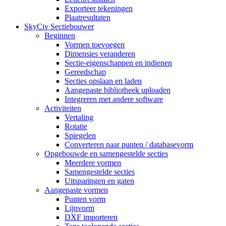
Exporteer tekeningen
Plaatresultaten
SkyCiv Sectiebouwer
Beginnen
Vormen toevoegen
Dimensies veranderen
Sectie-eigenschappen en indienen
Gereedschap
Secties opslaan en laden
Aangepaste bibliotheek uploaden
Integreren met andere software
Activiteiten
Vertaling
Rotatie
Spiegelen
Converteren naar punten / databasevorm
Opgebouwde en samengestelde secties
Meerdere vormen
Samengestelde secties
Uitsparingen en gaten
Aangepaste vormen
Punten vorm
Lijnvorm
DXF importeren