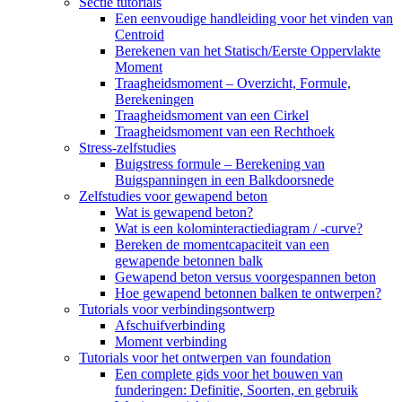
Sectie tutorials
Een eenvoudige handleiding voor het vinden van
Centroid
Berekenen van het Statisch/Eerste Oppervlakte
Moment
Traagheidsmoment – ​​Overzicht, Formule,
Berekeningen
Traagheidsmoment van een Cirkel
Traagheidsmoment van een Rechthoek
Stress-zelfstudies
Buigstress formule – Berekening van
Buigspanningen in een Balkdoorsnede
Zelfstudies voor gewapend beton
Wat is gewapend beton?
Wat is een kolominteractiediagram / -curve?
Bereken de momentcapaciteit van een
gewapende betonnen balk
Gewapend beton versus voorgespannen beton
Hoe gewapend betonnen balken te ontwerpen?
Tutorials voor verbindingsontwerp
Afschuifverbinding
Moment verbinding
Tutorials voor het ontwerpen van foundation
Een complete gids voor het bouwen van
funderingen: Definitie, Soorten, en gebruik