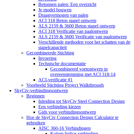
Betonnen palen: Een overzicht
Je model bouwen
Draagvermogen van palen
ACI 318 Beton stapel ontwerp
ALS 2159 & 3600 Beton stapel ontwerp
ACI 318 Verificatie van paalontwerp
ALS 2159 & 3600 Verificatie van paalontwerp
Verschillende methoden voor het schatten van de
stapelcapaciteit
Gecombineerde Stichting
Invoering
Technische documentatie
Gecombineerd voetontwerp in
overeenstemming met ACI 318-14
ACI-verificatie #1
Voorbeeld Stichting Project Walkthrough
SkyCiv-verbindingsontwerp
Beginnen
Inleiding tot SkyCiv Steel Connection Design
Een verbinding kiezen
Gids voor verbindingsontwerp
Hoe de SkyCiv Connection Design Calculator te
gebruiken
AISC 360-16 Verbindingen
Kolom Splice-verbinding