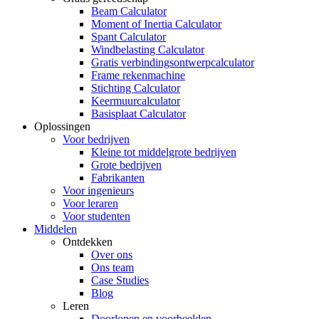
Beam Calculator
Moment of Inertia Calculator
Spant Calculator
Windbelasting Calculator
Gratis verbindingsontwerpcalculator
Frame rekenmachine
Stichting Calculator
Keermuurcalculator
Basisplaat Calculator
Oplossingen
Voor bedrijven
Kleine tot middelgrote bedrijven
Grote bedrijven
Fabrikanten
Voor ingenieurs
Voor leraren
Voor studenten
Middelen
Ontdekken
Over ons
Ons team
Case Studies
Blog
Leren
Doorlopen en voorbeelden