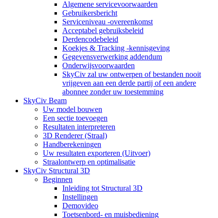
Algemene servicevoorwaarden
Gebruikersbericht
Serviceniveau -overeenkomst
Acceptabel gebruiksbeleid
Derdencodebeleid
Koekjes & Tracking -kennisgeving
Gegevensverwerking addendum
Onderwijsvoorwaarden
SkyCiv zal uw ontwerpen of bestanden nooit
vrijgeven aan een derde partij of een andere
abonnee zonder uw toestemming
SkyCiv Beam
Uw model bouwen
Een sectie toevoegen
Resultaten interpreteren
3D Renderer (Straal)
Handberekeningen
Uw resultaten exporteren (Uitvoer)
Straalontwerp en optimalisatie
SkyCiv Structural 3D
Beginnen
Inleiding tot Structural 3D
Instellingen
Demovideo
Toetsenbord- en muisbediening