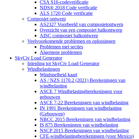
CSA S16-codeverificatie
NDS® 2018 Code verificatie
ALS 1720 Code verificatie
Composiet ontwerp
AS2327 Voorbeeld van composietontwerp
Overzicht van een composiet balkontwerp
AISC composiet balkontwerp
Veelvoorkomende problemen en oplossingen
Problemen met secties
Algemene problemen
SkyCiv Load Generator
Inleiding tot SkyCiv Load Generator
Windbelastingen
Windsnelheid kaart
AS / NZS 1170.2 (2021) Berekeningen van
windbelasting
ASCE 7 Windbelastingberekeningen voor
gebouwen
ASCE 7-22 Berekeningen van windbelasting
IN 1991 Berekeningen van windbelasting
(Gebouwen)
NBCC 2015 Berekeningen van windbelasting
IS 875 Berekeningen van windbelasting
NSCP 2015 Berekeningen van windbelasting
CFE-windbelastingberekeningen (voor Mexico)