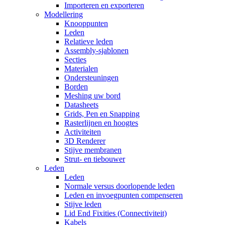
Importeren en exporteren
Modellering
Knooppunten
Leden
Relatieve leden
Assembly-sjablonen
Secties
Materialen
Ondersteuningen
Borden
Meshing uw bord
Datasheets
Grids, Pen en Snapping
Rasterlijnen en hoogtes
Activiteiten
3D Renderer
Stijve membranen
Strut- en tiebouwer
Leden
Leden
Normale versus doorlopende leden
Leden en invoegpunten compenseren
Stijve leden
Lid End Fixities (Connectiviteit)
Kabels