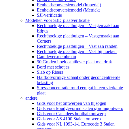
Eenheidsconversiemodel (Imperial)
Eenheidsconversiemodel (Metriek)
SJI-verificatie
Modellen voor S3D-plaatverificatie
Rechthoekige plaatbuigen – Vastgemaakt aan
Edges
Rechthoekige plaatbuigen – Vastgemaakt aan
Corners
Rechthoekige plaatbuigen – Vast aan randen
Rechthoekige plaatbuigen – Vast bij hoeken
Cantilever-membraan
90 Graden hoek cantilever plaat met druk
Bord met schotjes
Slab op Risers
Halfbolvormige schaal onder geconcentreerde
belasting
Stressconcentratie rond een gat in een vierkante
plaat
andere
Gids voor het ontwerpen van hijsogen
Gids voor koudgevormd stalen gordingontwerp
Gids voor Canadees houtbalkontwerp
Gids voor AS 4100 Stalen ontwerp
Gids voor NL 1993-1-1 Eurocode 3 Stalen