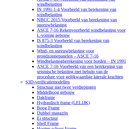
windbelasting
IN 1991-1-4 Voorbeeld van berekening van
windbelasting
NBCC 2015 Voorbeeld van berekening van
sneeuwbelasting
ASCE 7-16 Rekenvoorbeeld windbelasting voor
L-vormig gebouw
IS 875-3 Voorbeeld van berekening van
windbelasting
Wind- en sneeuwbelasting voor
grondzonnepanelen – ASCE 7-16
Windbelastingberekening voor borden – IN 1991
ASCE 7-16 Voorbeeld van een berekening van
seismische belasting met behulp van de
procedure voor gelijkwaardige laterale krachten
S3D-verificatiemodellen
Structuur met twee verdiepingen
Middelhoog gebouw
Dakframe
Hydraulisch frame (LELIJK)
Boog Frame
Dubbel magazijn
Ei structuur
Shell Frame
Houten schuur Frame