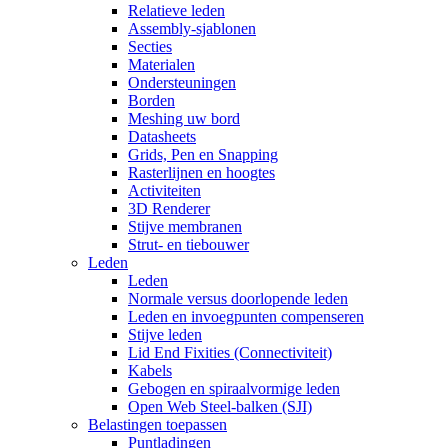
Relatieve leden
Assembly-sjablonen
Secties
Materialen
Ondersteuningen
Borden
Meshing uw bord
Datasheets
Grids, Pen en Snapping
Rasterlijnen en hoogtes
Activiteiten
3D Renderer
Stijve membranen
Strut- en tiebouwer
Leden
Leden
Normale versus doorlopende leden
Leden en invoegpunten compenseren
Stijve leden
Lid End Fixities (Connectiviteit)
Kabels
Gebogen en spiraalvormige leden
Open Web Steel-balken (SJI)
Belastingen toepassen
Puntladingen