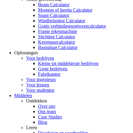
Beam Calculator
Moment of Inertia Calculator
Spant Calculator
Windbelasting Calculator
Gratis verbindingsontwerpcalculator
Frame rekenmachine
Stichting Calculator
Keermuurcalculator
Basisplaat Calculator
Oplossingen
Voor bedrijven
Kleine tot middelgrote bedrijven
Grote bedrijven
Fabrikanten
Voor ingenieurs
Voor leraren
Voor studenten
Middelen
Ontdekken
Over ons
Ons team
Case Studies
Blog
Leren
Doorlopen en voorbeelden