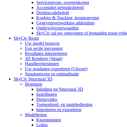
Serviceniveau -overeenkomst
Acceptabel gebruiksbeleid
Derdencodebeleid
Koekjes & Tracking -kennisgeving
Gegevensverwerking addendum
Onderwijsvoorwaarden
SkyCiv zal uw ontwerpen of bestanden nooit vrijg
SkyCiv Beam
Uw model bouwen
Een sectie toevoegen
Resultaten interpreteren
3D Renderer (Straal)
Handberekeningen
Uw resultaten exporteren (Uitvoer)
Straalontwerp en optimalisatie
SkyCiv Structural 3D
Beginnen
Inleiding tot Structural 3D
Instellingen
Demovideo
Toetsenbord- en muisbediening
Importeren en exporteren
Modellering
Knooppunten
Leden