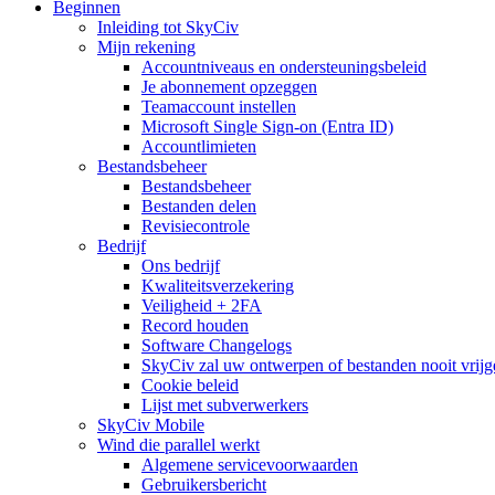
Beginnen
Inleiding tot SkyCiv
Mijn rekening
Accountniveaus en ondersteuningsbeleid
Je abonnement opzeggen
Teamaccount instellen
Microsoft Single Sign-on (Entra ID)
Accountlimieten
Bestandsbeheer
Bestandsbeheer
Bestanden delen
Revisiecontrole
Bedrijf
Ons bedrijf
Kwaliteitsverzekering
Veiligheid + 2FA
Record houden
Software Changelogs
SkyCiv zal uw ontwerpen of bestanden nooit vrijg
Cookie beleid
Lijst met subverwerkers
SkyCiv Mobile
Wind die parallel werkt
Algemene servicevoorwaarden
Gebruikersbericht