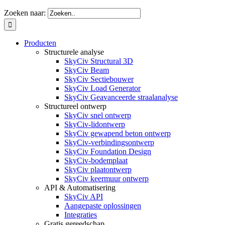
Zoeken naar:
Producten
Structurele analyse
SkyCiv Structural 3D
SkyCiv Beam
SkyCiv Sectiebouwer
SkyCiv Load Generator
SkyCiv Geavanceerde straalanalyse
Structureel ontwerp
SkyCiv snel ontwerp
SkyCiv-lidontwerp
SkyCiv gewapend beton ontwerp
SkyCiv-verbindingsontwerp
SkyCiv Foundation Design
SkyCiv-bodemplaat
SkyCiv plaatontwerp
SkyCiv keermuur ontwerp
API & Automatisering
SkyCiv API
Aangepaste oplossingen
Integraties
Gratis gereedschap