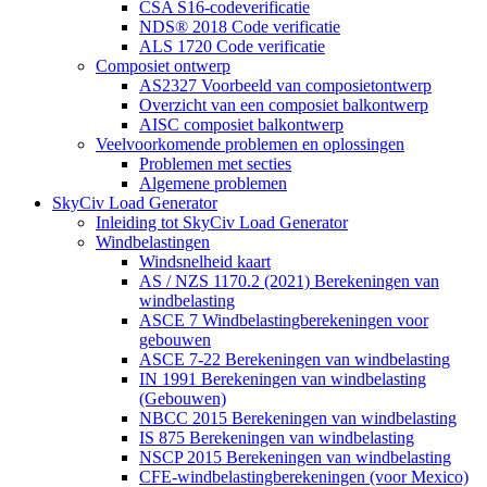
CSA S16-codeverificatie
NDS® 2018 Code verificatie
ALS 1720 Code verificatie
Composiet ontwerp
AS2327 Voorbeeld van composietontwerp
Overzicht van een composiet balkontwerp
AISC composiet balkontwerp
Veelvoorkomende problemen en oplossingen
Problemen met secties
Algemene problemen
SkyCiv Load Generator
Inleiding tot SkyCiv Load Generator
Windbelastingen
Windsnelheid kaart
AS / NZS 1170.2 (2021) Berekeningen van
windbelasting
ASCE 7 Windbelastingberekeningen voor
gebouwen
ASCE 7-22 Berekeningen van windbelasting
IN 1991 Berekeningen van windbelasting
(Gebouwen)
NBCC 2015 Berekeningen van windbelasting
IS 875 Berekeningen van windbelasting
NSCP 2015 Berekeningen van windbelasting
CFE-windbelastingberekeningen (voor Mexico)