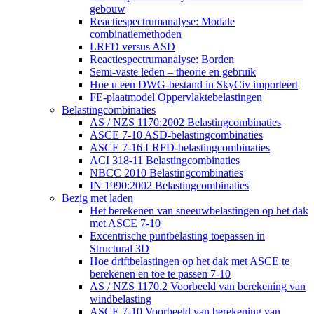
gebouw
Reactiespectrumanalyse: Modale
combinatiemethoden
LRFD versus ASD
Reactiespectrumanalyse: Borden
Semi-vaste leden – theorie en gebruik
Hoe u een DWG-bestand in SkyCiv importeert
FE-plaatmodel Oppervlaktebelastingen
Belastingcombinaties
AS / NZS 1170:2002 Belastingcombinaties
ASCE 7-10 ASD-belastingcombinaties
ASCE 7-16 LRFD-belastingcombinaties
ACI 318-11 Belastingcombinaties
NBCC 2010 Belastingcombinaties
IN 1990:2002 Belastingcombinaties
Bezig met laden
Het berekenen van sneeuwbelastingen op het dak
met ASCE 7-10
Excentrische puntbelasting toepassen in
Structural 3D
Hoe driftbelastingen op het dak met ASCE te
berekenen en toe te passen 7-10
AS / NZS 1170.2 Voorbeeld van berekening van
windbelasting
ASCE 7-10 Voorbeeld van berekening van