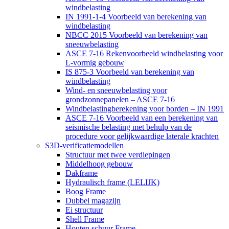
windbelasting
IN 1991-1-4 Voorbeeld van berekening van
windbelasting
NBCC 2015 Voorbeeld van berekening van
sneeuwbelasting
ASCE 7-16 Rekenvoorbeeld windbelasting voor
L-vormig gebouw
IS 875-3 Voorbeeld van berekening van
windbelasting
Wind- en sneeuwbelasting voor
grondzonnepanelen – ASCE 7-16
Windbelastingberekening voor borden – IN 1991
ASCE 7-16 Voorbeeld van een berekening van
seismische belasting met behulp van de
procedure voor gelijkwaardige laterale krachten
S3D-verificatiemodellen
Structuur met twee verdiepingen
Middelhoog gebouw
Dakframe
Hydraulisch frame (LELIJK)
Boog Frame
Dubbel magazijn
Ei structuur
Shell Frame
Houten schuur Frame