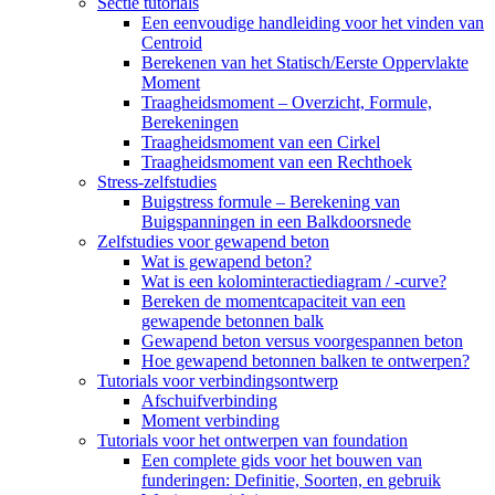
Sectie tutorials
Een eenvoudige handleiding voor het vinden van
Centroid
Berekenen van het Statisch/Eerste Oppervlakte
Moment
Traagheidsmoment – ​​Overzicht, Formule,
Berekeningen
Traagheidsmoment van een Cirkel
Traagheidsmoment van een Rechthoek
Stress-zelfstudies
Buigstress formule – Berekening van
Buigspanningen in een Balkdoorsnede
Zelfstudies voor gewapend beton
Wat is gewapend beton?
Wat is een kolominteractiediagram / -curve?
Bereken de momentcapaciteit van een
gewapende betonnen balk
Gewapend beton versus voorgespannen beton
Hoe gewapend betonnen balken te ontwerpen?
Tutorials voor verbindingsontwerp
Afschuifverbinding
Moment verbinding
Tutorials voor het ontwerpen van foundation
Een complete gids voor het bouwen van
funderingen: Definitie, Soorten, en gebruik