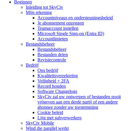
Beginnen
Inleiding tot SkyCiv
Mijn rekening
Accountniveaus en ondersteuningsbeleid
Je abonnement opzeggen
Teamaccount instellen
Microsoft Single Sign-on (Entra ID)
Accountlimieten
Bestandsbeheer
Bestandsbeheer
Bestanden delen
Revisiecontrole
Bedrijf
Ons bedrijf
Kwaliteitsverzekering
Veiligheid + 2FA
Record houden
Software Changelogs
SkyCiv zal uw ontwerpen of bestanden nooit
vrijgeven aan een derde partij of een andere
abonnee zonder uw toestemming
Cookie beleid
Lijst met subverwerkers
SkyCiv Mobile
Wind die parallel werkt