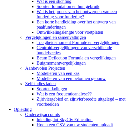
Wat is een stichting
Soorten foundation en hun gebruik
Wat is het proces van het ontwerpen van een
fundering voor fundering?
Een korte handleiding over het ontwerp van
paalfunderingen
Ontwikkelingslengte voor voetplaten
Vergelijkingen en samenvattingen
Traagheidsmoment Formule en vergelijkingen
Centroid-vergelijkingen van verschillende
bundelsecties
Beam Deflection Formula en vergelijkingen
Buigmomentvergelijkingen
Aanbevolen Projecten
Modelleren van een kas
Modelleren van een betonnen gebouw
Zelfstudies laden
Soorten ladingen
Wat is een frequentieanalyse??
Zijriviergebied en zijrivierbreedte uitgelegd – met
voorbeelden
Opleiding
Onderwijsaccounts
Inleiding tot SkyCiv Education
Hoe u een CSV van uw studenten uploadt