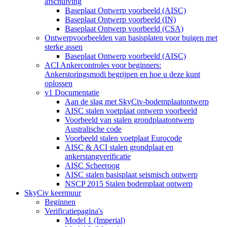
afschuiving
Baseplaat Ontwerp voorbeeld (AISC)
Baseplaat Ontwerp voorbeeld (IN)
Baseplaat Ontwerp voorbeeld (CSA)
Ontwerpvoorbeelden van basisplaten voor buigen met
sterke assen
Baseplaat Ontwerp voorbeeld (AISC)
ACI Ankercontroles voor beginners:
Ankerstoringsmodi begrijpen en hoe u deze kunt
oplossen
v1 Documentatie
Aan de slag met SkyCiv-bodemplaatontwerp
AISC stalen voetplaat ontwerp voorbeeld
Voorbeeld van stalen grondplaatontwerp
Australische code
Voorbeeld stalen voetplaat Eurocode
AISC & ACI stalen grondplaat en
ankerstangverificatie
AISC Scheeroog
AISC stalen basisplaat seismisch ontwerp
NSCP 2015 Stalen bodemplaat ontwerp
SkyCiv keermuur
Beginnen
Verificatiepagina's
Model 1 (Imperial)