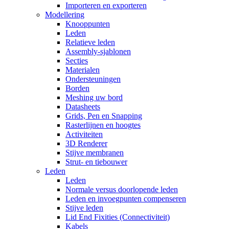
Importeren en exporteren
Modellering
Knooppunten
Leden
Relatieve leden
Assembly-sjablonen
Secties
Materialen
Ondersteuningen
Borden
Meshing uw bord
Datasheets
Grids, Pen en Snapping
Rasterlijnen en hoogtes
Activiteiten
3D Renderer
Stijve membranen
Strut- en tiebouwer
Leden
Leden
Normale versus doorlopende leden
Leden en invoegpunten compenseren
Stijve leden
Lid End Fixities (Connectiviteit)
Kabels