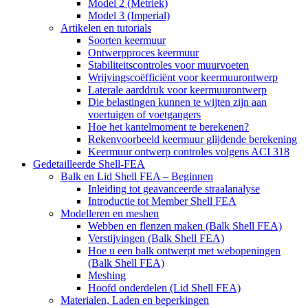
Model 2 (Metriek)
Model 3 (Imperial)
Artikelen en tutorials
Soorten keermuur
Ontwerpproces keermuur
Stabiliteitscontroles voor muurvoeten
Wrijvingscoëfficiënt voor keermuurontwerp
Laterale aarddruk voor keermuurontwerp
Die belastingen kunnen te wijten zijn aan
voertuigen of voetgangers
Hoe het kantelmoment te berekenen?
Rekenvoorbeeld keermuur glijdende berekening
Keermuur ontwerp controles volgens ACI 318
Gedetailleerde Shell-FEA
Balk en Lid Shell FEA – Beginnen
Inleiding tot geavanceerde straalanalyse
Introductie tot Member Shell FEA
Modelleren en meshen
Webben en flenzen maken (Balk Shell FEA)
Verstijvingen (Balk Shell FEA)
Hoe u een balk ontwerpt met webopeningen
(Balk Shell FEA)
Meshing
Hoofd onderdelen (Lid Shell FEA)
Materialen, Laden en beperkingen