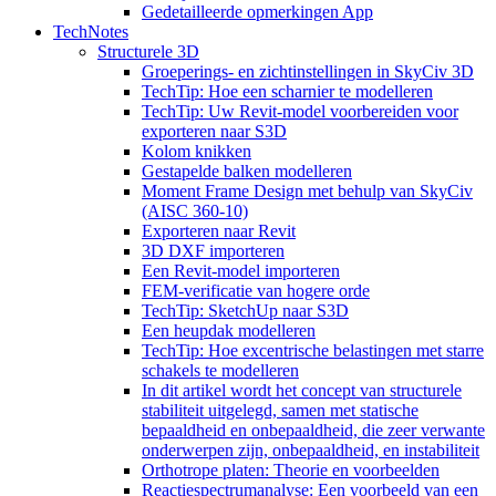
Gedetailleerde opmerkingen App
TechNotes
Structurele 3D
Groeperings- en zichtinstellingen in SkyCiv 3D
TechTip: Hoe een scharnier te modelleren
TechTip: Uw Revit-model voorbereiden voor
exporteren naar S3D
Kolom knikken
Gestapelde balken modelleren
Moment Frame Design met behulp van SkyCiv
(AISC 360-10)
Exporteren naar Revit
3D DXF importeren
Een Revit-model importeren
FEM-verificatie van hogere orde
TechTip: SketchUp naar S3D
Een heupdak modelleren
TechTip: Hoe excentrische belastingen met starre
schakels te modelleren
In dit artikel wordt het concept van structurele
stabiliteit uitgelegd, samen met statische
bepaaldheid en onbepaaldheid, die zeer verwante
onderwerpen zijn, onbepaaldheid, en instabiliteit
Orthotrope platen: Theorie en voorbeelden
Reactiespectrumanalyse: Een voorbeeld van een