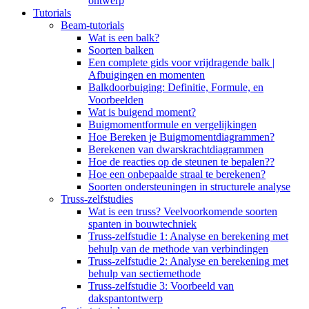
ontwerp
Tutorials
Beam-tutorials
Wat is een balk?
Soorten balken
Een complete gids voor vrijdragende balk |
Afbuigingen en momenten
Balkdoorbuiging: Definitie, Formule, en
Voorbeelden
Wat is buigend moment?
Buigmomentformule en vergelijkingen
Hoe Bereken je Buigmomentdiagrammen?
Berekenen van dwarskrachtdiagrammen
Hoe de reacties op de steunen te bepalen??
Hoe een onbepaalde straal te berekenen?
Soorten ondersteuningen in structurele analyse
Truss-zelfstudies
Wat is een truss? Veelvoorkomende soorten
spanten in bouwtechniek
Truss-zelfstudie 1: Analyse en berekening met
behulp van de methode van verbindingen
Truss-zelfstudie 2: Analyse en berekening met
behulp van sectiemethode
Truss-zelfstudie 3: Voorbeeld van
dakspantontwerp