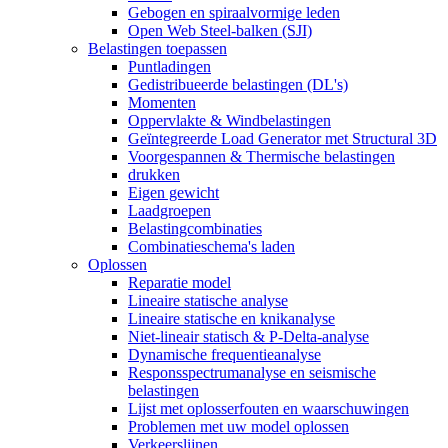
Gebogen en spiraalvormige leden
Open Web Steel-balken (SJI)
Belastingen toepassen
Puntladingen
Gedistribueerde belastingen (DL's)
Momenten
Oppervlakte & Windbelastingen
Geïntegreerde Load Generator met Structural 3D
Voorgespannen & Thermische belastingen
drukken
Eigen gewicht
Laadgroepen
Belastingcombinaties
Combinatieschema's laden
Oplossen
Reparatie model
Lineaire statische analyse
Lineaire statische en knikanalyse
Niet-lineair statisch & P-Delta-analyse
Dynamische frequentieanalyse
Responsspectrumanalyse en seismische
belastingen
Lijst met oplosserfouten en waarschuwingen
Problemen met uw model oplossen
Verkeerslijnen