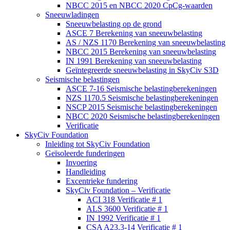
NBCC 2015 en NBCC 2020 CpCg-waarden
Sneeuwladingen
Sneeuwbelasting op de grond
ASCE 7 Berekening van sneeuwbelasting
AS / NZS 1170 Berekening van sneeuwbelasting
NBCC 2015 Berekening van sneeuwbelasting
IN 1991 Berekening van sneeuwbelasting
Geïntegreerde sneeuwbelasting in SkyCiv S3D
Seismische belastingen
ASCE 7-16 Seismische belastingberekeningen
NZS 1170.5 Seismische belastingberekeningen
NSCP 2015 Seismische belastingberekeningen
NBCC 2020 Seismische belastingberekeningen
Verificatie
SkyCiv Foundation
Inleiding tot SkyCiv Foundation
Geïsoleerde funderingen
Invoering
Handleiding
Excentrieke fundering
SkyCiv Foundation – Verificatie
ACI 318 Verificatie # 1
ALS 3600 Verificatie # 1
IN 1992 Verificatie # 1
CSA A23.3-14 Verificatie # 1