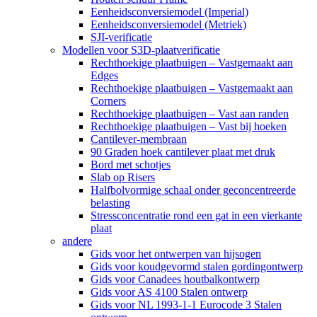
Eenheidsconversiemodel (Imperial)
Eenheidsconversiemodel (Metriek)
SJI-verificatie
Modellen voor S3D-plaatverificatie
Rechthoekige plaatbuigen – Vastgemaakt aan
Edges
Rechthoekige plaatbuigen – Vastgemaakt aan
Corners
Rechthoekige plaatbuigen – Vast aan randen
Rechthoekige plaatbuigen – Vast bij hoeken
Cantilever-membraan
90 Graden hoek cantilever plaat met druk
Bord met schotjes
Slab op Risers
Halfbolvormige schaal onder geconcentreerde
belasting
Stressconcentratie rond een gat in een vierkante
plaat
andere
Gids voor het ontwerpen van hijsogen
Gids voor koudgevormd stalen gordingontwerp
Gids voor Canadees houtbalkontwerp
Gids voor AS 4100 Stalen ontwerp
Gids voor NL 1993-1-1 Eurocode 3 Stalen