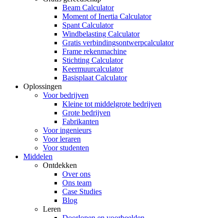
Beam Calculator
Moment of Inertia Calculator
Spant Calculator
Windbelasting Calculator
Gratis verbindingsontwerpcalculator
Frame rekenmachine
Stichting Calculator
Keermuurcalculator
Basisplaat Calculator
Oplossingen
Voor bedrijven
Kleine tot middelgrote bedrijven
Grote bedrijven
Fabrikanten
Voor ingenieurs
Voor leraren
Voor studenten
Middelen
Ontdekken
Over ons
Ons team
Case Studies
Blog
Leren
Doorlopen en voorbeelden