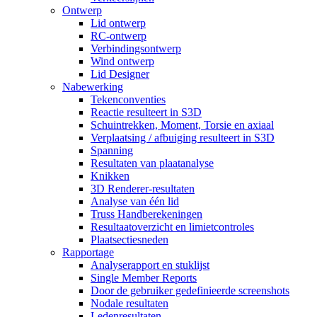
Ontwerp
Lid ontwerp
RC-ontwerp
Verbindingsontwerp
Wind ontwerp
Lid Designer
Nabewerking
Tekenconventies
Reactie resulteert in S3D
Schuintrekken, Moment, Torsie en axiaal
Verplaatsing / afbuiging resulteert in S3D
Spanning
Resultaten van plaatanalyse
Knikken
3D Renderer-resultaten
Analyse van één lid
Truss Handberekeningen
Resultaatoverzicht en limietcontroles
Plaatsectiesneden
Rapportage
Analyserapport en stuklijst
Single Member Reports
Door de gebruiker gedefinieerde screenshots
Nodale resultaten
Ledenresultaten