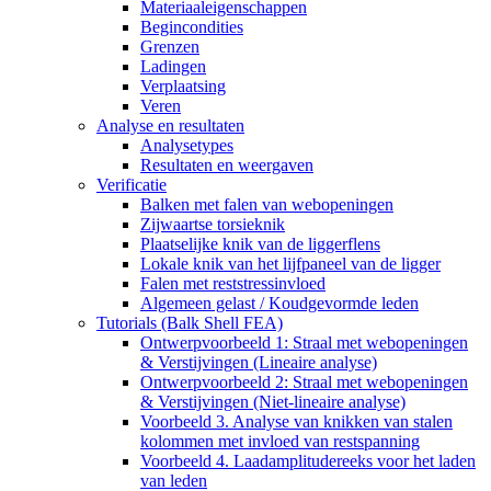
Materiaaleigenschappen
Begincondities
Grenzen
Ladingen
Verplaatsing
Veren
Analyse en resultaten
Analysetypes
Resultaten en weergaven
Verificatie
Balken met falen van webopeningen
Zijwaartse torsieknik
Plaatselijke knik van de liggerflens
Lokale knik van het lijfpaneel van de ligger
Falen met reststressinvloed
Algemeen gelast / Koudgevormde leden
Tutorials (Balk Shell FEA)
Ontwerpvoorbeeld 1: Straal met webopeningen
& Verstijvingen (Lineaire analyse)
Ontwerpvoorbeeld 2: Straal met webopeningen
& Verstijvingen (Niet-lineaire analyse)
Voorbeeld 3. Analyse van knikken van stalen
kolommen met invloed van restspanning
Voorbeeld 4. Laadamplitudereeks voor het laden
van leden