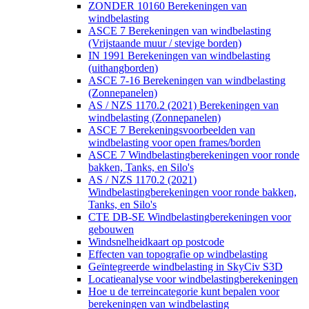
ZONDER 10160 Berekeningen van
windbelasting
ASCE 7 Berekeningen van windbelasting
(Vrijstaande muur / stevige borden)
IN 1991 Berekeningen van windbelasting
(uithangborden)
ASCE 7-16 Berekeningen van windbelasting
(Zonnepanelen)
AS / NZS 1170.2 (2021) Berekeningen van
windbelasting (Zonnepanelen)
ASCE 7 Berekeningsvoorbeelden van
windbelasting voor open frames/borden
ASCE 7 Windbelastingberekeningen voor ronde
bakken, Tanks, en Silo's
AS / NZS 1170.2 (2021)
Windbelastingberekeningen voor ronde bakken,
Tanks, en Silo's
CTE DB-SE Windbelastingberekeningen voor
gebouwen
Windsnelheidkaart op postcode
Effecten van topografie op windbelasting
Geïntegreerde windbelasting in SkyCiv S3D
Locatieanalyse voor windbelastingberekeningen
Hoe u de terreincategorie kunt bepalen voor
berekeningen van windbelasting