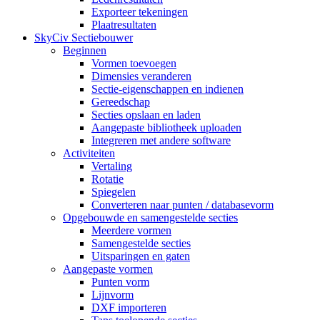
Exporteer tekeningen
Plaatresultaten
SkyCiv Sectiebouwer
Beginnen
Vormen toevoegen
Dimensies veranderen
Sectie-eigenschappen en indienen
Gereedschap
Secties opslaan en laden
Aangepaste bibliotheek uploaden
Integreren met andere software
Activiteiten
Vertaling
Rotatie
Spiegelen
Converteren naar punten / databasevorm
Opgebouwde en samengestelde secties
Meerdere vormen
Samengestelde secties
Uitsparingen en gaten
Aangepaste vormen
Punten vorm
Lijnvorm
DXF importeren