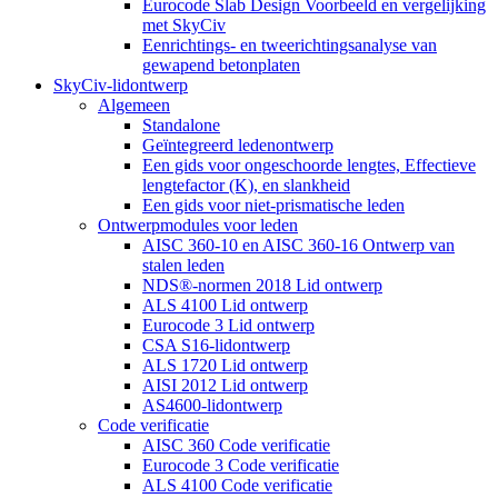
Eurocode Slab Design Voorbeeld en vergelijking
met SkyCiv
Eenrichtings- en tweerichtingsanalyse van
gewapend betonplaten
SkyCiv-lidontwerp
Algemeen
Standalone
Geïntegreerd ledenontwerp
Een gids voor ongeschoorde lengtes, Effectieve
lengtefactor (K), en slankheid
Een gids voor niet-prismatische leden
Ontwerpmodules voor leden
AISC 360-10 en AISC 360-16 Ontwerp van
stalen leden
NDS®-normen 2018 Lid ontwerp
ALS 4100 Lid ontwerp
Eurocode 3 Lid ontwerp
CSA S16-lidontwerp
ALS 1720 Lid ontwerp
AISI 2012 Lid ontwerp
AS4600-lidontwerp
Code verificatie
AISC 360 Code verificatie
Eurocode 3 Code verificatie
ALS 4100 Code verificatie