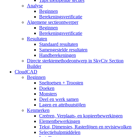
Taps toelopende secties
Analyse
Beginnen
Berekeningsverificatie
Algemene sectieontwerper
Beginnen
Berekeningsverificatie
Resultaten
Standaard resultaten
Samengestelde resultaten
Handberekeningen
Directe sterktemethodeontwerp in SkyCiv Section
Builder
CloudCAD
Beginnen
Sneltoetsen + Troosten
Doeken
Monsters
Deel en werk samen
Lagen en attribuutstijlen
Kenmerken
Creëren, Verplaats- en kopieerbewerkingen
Elementbewerkingen
Tekst, Dimensies, Rasterlijnen en revisiewolken
Selectiehulpmiddelen