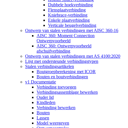
Dubbele hoekverbinding
Flensplaatverbinding
Kniebrace-verbinding
Enkele plaatverbinding
Verticale beugelverbinding
Ontwerp van stalen verbindingen met AISC 360-16
AISC 360: Moment Connection
Ontwerpvoorbeeld
AISC 360: Ontwerpvoorbeeld
afschuifverbinding
Ontwerp van stalen verbindingen met AS 4100:2020
Lijst met ondersteunde verbindingstypen
Stalen verbindingsartikelen
Boutgroepberekening met ICOR
Bouten en boutverbindingen
v1 Documentatie
Verbinding toevoegen
Verbindingsassemblage bewerken
Ouder lid
Kindleden
Verbinding bewerken
Bouten
Lassen
Model weergeven