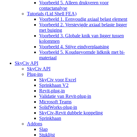
Voorbeeld 5. Alleen drukveren voor
contactanalyse
Tutorials (Lid Shell FEA)
Voorbeeld 1. Eenvoudig axiaal belast element
Voorbeeld 2. Verstevigde axiaal belaste ligger
met buiging
Voorbeeld 3. Globale knik van ligger tussen
kolommen
Voorbeeld 4. Stijve eindverplaatsing
Voorbeeld 5. Koudgevormde lidknik met bi-
materiaal
SkyCiv API
SkyCiv API
Plug-ins
SkyCiv voor Excel
Sprinkhaan V2
Revit-plug-in
Validatie van Revit-plug-in
Microsoft Teams
SolidWorks-plug-in
SkyCiv-Revit dubbele koppeling
Sprinkhaan
Addons
Slap
Stuklijst