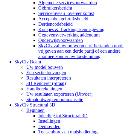
Algemene servicevoorwaarden
Gebruikersbericht
Serviceniveau -overeenkomst
Acceptabel gebruiksbeleid
Derdencodebeleid
Koekjes & Tracking -kennisgeving
Gegevensverwerking addendum
Onderwijsvoorwaarden
SkyCiv zal uw ontwerpen of bestanden nooit
vrijgeven aan een derde partij of een andere
abonnee zonder uw toestemming
SkyCiv Beam
Uw model bouwen
Een sectie toevoegen
Resultaten interpreteren
3D Renderer (Straal)
Handberekeningen
Uw resultaten exporteren (Uitvoer)
Straalontwerp en optimalisatie
SkyCiv Structural 3D
Beginnen
Inleiding tot Structural 3D
Instellingen
Demovideo
Toetsenbord- en muisbediening