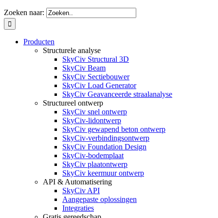
Zoeken naar:
Producten
Structurele analyse
SkyCiv Structural 3D
SkyCiv Beam
SkyCiv Sectiebouwer
SkyCiv Load Generator
SkyCiv Geavanceerde straalanalyse
Structureel ontwerp
SkyCiv snel ontwerp
SkyCiv-lidontwerp
SkyCiv gewapend beton ontwerp
SkyCiv-verbindingsontwerp
SkyCiv Foundation Design
SkyCiv-bodemplaat
SkyCiv plaatontwerp
SkyCiv keermuur ontwerp
API & Automatisering
SkyCiv API
Aangepaste oplossingen
Integraties
Gratis gereedschap