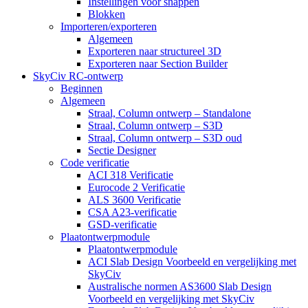
Instellingen voor snappen
Blokken
Importeren/exporteren
Algemeen
Exporteren naar structureel 3D
Exporteren naar Section Builder
SkyCiv RC-ontwerp
Beginnen
Algemeen
Straal, Column ontwerp – Standalone
Straal, Column ontwerp – S3D
Straal, Column ontwerp – S3D oud
Sectie Designer
Code verificatie
ACI 318 Verificatie
Eurocode 2 Verificatie
ALS 3600 Verificatie
CSA A23-verificatie
GSD-verificatie
Plaatontwerpmodule
Plaatontwerpmodule
ACI Slab Design Voorbeeld en vergelijking met
SkyCiv
Australische normen AS3600 Slab Design
Voorbeeld en vergelijking met SkyCiv