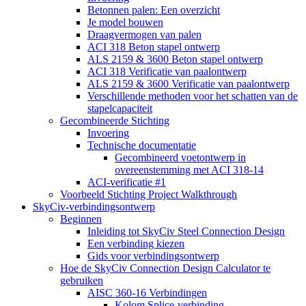
Betonnen palen: Een overzicht
Je model bouwen
Draagvermogen van palen
ACI 318 Beton stapel ontwerp
ALS 2159 & 3600 Beton stapel ontwerp
ACI 318 Verificatie van paalontwerp
ALS 2159 & 3600 Verificatie van paalontwerp
Verschillende methoden voor het schatten van de
stapelcapaciteit
Gecombineerde Stichting
Invoering
Technische documentatie
Gecombineerd voetontwerp in
overeenstemming met ACI 318-14
ACI-verificatie #1
Voorbeeld Stichting Project Walkthrough
SkyCiv-verbindingsontwerp
Beginnen
Inleiding tot SkyCiv Steel Connection Design
Een verbinding kiezen
Gids voor verbindingsontwerp
Hoe de SkyCiv Connection Design Calculator te
gebruiken
AISC 360-16 Verbindingen
Kolom Splice-verbinding