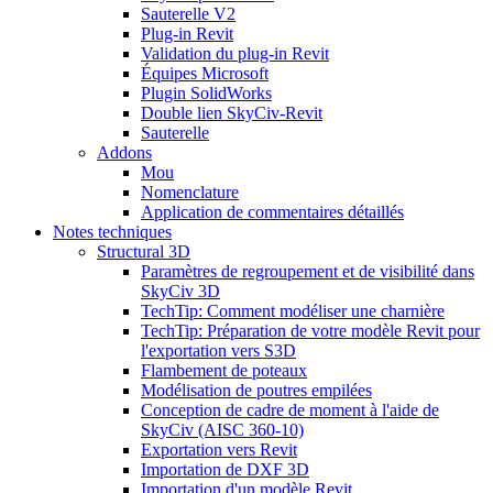
Sauterelle V2
Plug-in Revit
Validation du plug-in Revit
Équipes Microsoft
Plugin SolidWorks
Double lien SkyCiv-Revit
Sauterelle
Addons
Mou
Nomenclature
Application de commentaires détaillés
Notes techniques
Structural 3D
Paramètres de regroupement et de visibilité dans
SkyCiv 3D
TechTip: Comment modéliser une charnière
TechTip: Préparation de votre modèle Revit pour
l'exportation vers S3D
Flambement de poteaux
Modélisation de poutres empilées
Conception de cadre de moment à l'aide de
SkyCiv (AISC 360-10)
Exportation vers Revit
Importation de DXF 3D
Importation d'un modèle Revit