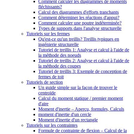
Comment calculer les diagrammes de moments
fléchissants?
Calcul des diagrammes d'efforts tranchants
Comment déterminer les réactions d'appui?
Comment calculer une poutre indéterminée?
Types de supports dans l'analyse structurelle
Tutoriels sur les fermes
Qu'est-ce qu'un treillis? Treillis typiques en
ingénierie structurelle
Tutoriel de treillis 1: Analyse et calcul à l'aide de
la méthode des noeuds
Tutoriel de treillis 2: Analyse et calcul à l'aide de
la méthode des coupes
Tutoriel de treillis 3: Exemple de conception de
fermes de toit
Tutoriels de section
Un guide simple sur la façon de trouver le
centroïde
Calcul du moment statique / premier moment
d'aire
Moment d'inertie – Aperçu, formules, Calculs
moment d'inertie d'un cercle
Moment d'inertie d'un rectangle
Tutoriels sur les contraintes
Formule de contrainte de flexion – Calcul de la