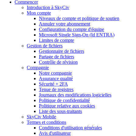
Commencer
Introduction à SkyCiv
Mon compte
Niveaux de compte et politique de soutien
Annuler votre abonnement
Configuration du compte d'équipe
Microsoft Single Sign-On (Id ENTRA)
Limites de compte
Gestion de fichiers
Gestionnaire de fichiers
Partage de fichiers
Contrôle de révision
Compagnie
Notre compagnie
Assurance qualité
Sécurité + 2FA
Tenue de registres
Journaux des modifications logicielles
Politique de confidentialité
Politique relative aux cookies
Liste des sous-traitants
SkyCiv Mobile
Termes et conditions
Conditions d'utilisation générales
Avis d'utilisateur