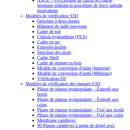
ASCE 7-16 Exemple de calcul de charge
sismique utilisant la procédure de force latérale
équivalente
Modèles de vérification S3D
Structure à deux étages
Bâtiment de taille moyenne
Cadre de toit
Châssis hydraulique (FEA)
Cadre en arc
Entrepôt double
Structure des œufs
Cadre Shell
Cadre de grange en bois
Modèle de conversion d'unité (Impérial)
Modèle de conversion d'unité (Métrique)
Vérification SJI
Modèles de vérification des plaques S3D
Pliage de plaque rectangulaire – Épinglé aux
bords
Pliage de plaque rectangulaire – Épinglé aux
coins
Pliage de plaque rectangulaire – Fixé aux bords
Pliage de plaque rectangulaire – Fixé aux coins
Membrane cantilever
90 Plaque cantilever à angle de degré avec