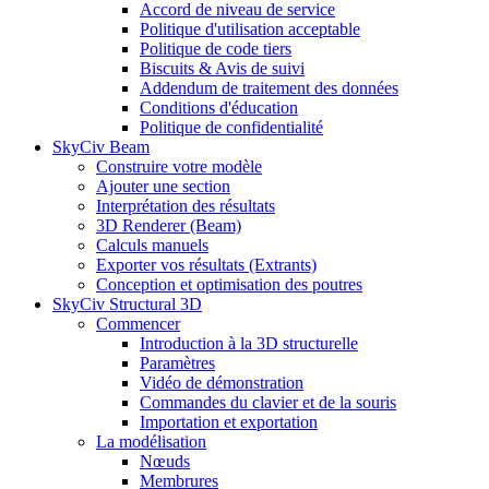
Accord de niveau de service
Politique d'utilisation acceptable
Politique de code tiers
Biscuits & Avis de suivi
Addendum de traitement des données
Conditions d'éducation
Politique de confidentialité
SkyCiv Beam
Construire votre modèle
Ajouter une section
Interprétation des résultats
3D Renderer (Beam)
Calculs manuels
Exporter vos résultats (Extrants)
Conception et optimisation des poutres
SkyCiv Structural 3D
Commencer
Introduction à la 3D structurelle
Paramètres
Vidéo de démonstration
Commandes du clavier et de la souris
Importation et exportation
La modélisation
Nœuds
Membrures