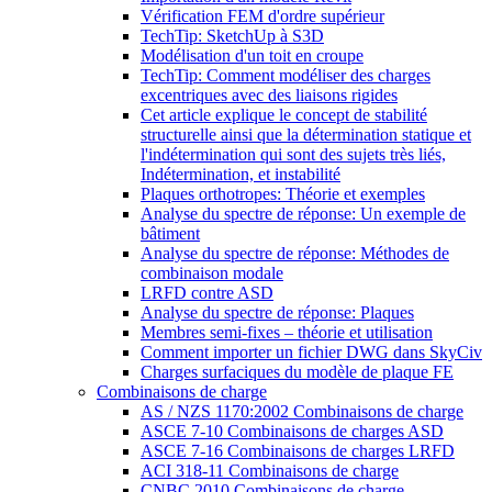
Vérification FEM d'ordre supérieur
TechTip: SketchUp à S3D
Modélisation d'un toit en croupe
TechTip: Comment modéliser des charges
excentriques avec des liaisons rigides
Cet article explique le concept de stabilité
structurelle ainsi que la détermination statique et
l'indétermination qui sont des sujets très liés,
Indétermination, et instabilité
Plaques orthotropes: Théorie et exemples
Analyse du spectre de réponse: Un exemple de
bâtiment
Analyse du spectre de réponse: Méthodes de
combinaison modale
LRFD contre ASD
Analyse du spectre de réponse: Plaques
Membres semi-fixes – théorie et utilisation
Comment importer un fichier DWG dans SkyCiv
Charges surfaciques du modèle de plaque FE
Combinaisons de charge
AS / NZS 1170:2002 Combinaisons de charge
ASCE 7-10 Combinaisons de charges ASD
ASCE 7-16 Combinaisons de charges LRFD
ACI 318-11 Combinaisons de charge
CNBC 2010 Combinaisons de charge