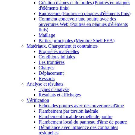
Création d'âmes et de brides (Poutres en plaques
d'éléments finis)
Raidisseurs (Poutres en plaques d'éléments finis)
Comment concevoir une poutre avec des
ouvertures Web (Poutres en plaques d'éléments
finis)
Maillage
Parties principales (Membre Shell FEA)
Matériaux, Chargement et contraintes
Propriétés matérielles
Conditions initiales
Les frontières
Charges
Déplacement
Ressorts
Analyse et résultats
Types d'analyse
Résultats et affichages
Vérification
Échec des poutres avec des ouvertures d'âme
Flambement par torsion latérale
Flambement local de semelle de poutre
Flambement local du panneau d'âme de poutre
Défaillance avec influence des contraintes
résiduelles