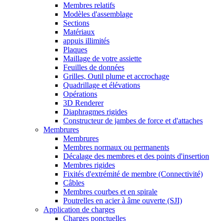
Membres relatifs
Modèles d'assemblage
Sections
Matériaux
appuis illimités
Plaques
Maillage de votre assiette
Feuilles de données
Grilles, Outil plume et accrochage
Quadrillage et élévations
Opérations
3D Renderer
Diaphragmes rigides
Constructeur de jambes de force et d'attaches
Membrures
Membrures
Membres normaux ou permanents
Décalage des membres et des points d'insertion
Membres rigides
Fixités d'extrémité de membre (Connectivité)
Câbles
Membres courbes et en spirale
Poutrelles en acier à âme ouverte (SJI)
Application de charges
Charges ponctuelles