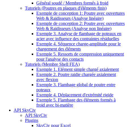
Général soudé / Membres formés à froid
Tutoriels (Poutres en plaques d'éléments finis)
Exemple de conception 1: Poutre avec ouvertures
Web & Raidisseurs (Analyse linéaire)
Exemple de conception 2: Poutre avec ouvertures
Web & Raidisseurs (Analyse non linéaire)
Exemple 3. Analyse de flambage de poteaux en
acier avec influence des contraintes résiduelles
Exemple 4. Séquence charge-amplitude pour le
chargement des éléments
Exemple 5. Ressorts de compression uniquement
pour l'analyse des contacts
Tutoriels (Membre Shell FEA)
Exemple 1. Elément simple chargé axialement
Exemple 2. Poutre raidie chargée axialement
avec flexion
Exemple 3. Flambage global de poutre entre
poteaux
Exemple 4. Déplacement d'extrémité rigide
Exemple 5. Flambage des éléments formés à
froid avec bi-matière
API SkyCiv
API SkyCiv
Plugins
SkyCiv pour Excel