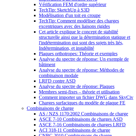
Vérification FEM d'ordre supérieur
TechTip: SketchUp à S3D
Modélisation d'un toit en croupe
TechTip: Comment modéliser des charges
excentriques avec des liaisons rigides
Cet article explique le concept de stabilité
structurelle ainsi que la détermination statique et
l'indétermination qui sont des sujets très liés,
Indétermination, et instabilité
Plaques orthotropes: Théorie et exemples
Analyse du spectre de réponse: Un exemple de
bâtiment
Analyse du spectre de réponse: Méthodes de
combinaison modale
LRFD contre ASD
Analyse du spectre de réponse: Plaques
Membres semi-fixes – théorie et utilisation
Comment importer un fichier DWG dans SkyCiv
Charges surfaciques du modèle de plaque FE
Combinaisons de charge
AS / NZS 1170:2002 Combinaisons de charge
ASCE 7-10 Combinaisons de charges ASD
ASCE 7-16 Combinaisons de charges LRFD
ACI 318-11 Combinaisons de charge
CNBC 2010 Combinaisons de charge