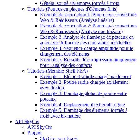
Général soudé / Membres formés à froid
Tutoriels (Poutres en plaques d'éléments finis)
Exemple de conception 1: Poutre avec ouvertures
Web & Raidisseurs (Analyse linéaire)
Exemple de conception 2: Poutre avec ouvertures
Web & Raidisseurs (Analyse non linéaire)
Exemple 3. Analyse de flambage de poteaux en
acier avec influence des contraintes résiduelles
Exemple 4. Séquence charge-amplitude pour le
chargement des éléments
Exemple 5. Ressorts de compression uniquement
pour l'analyse des contacts
Tutoriels (Membre Shell FEA)
Exemple 1. Elément simple chargé axialement
Exemple 2. Poutre raidie chargée axialement
avec flexion
Exemple 3. Flambage global de poutre entre
poteaux
Exemple 4. Déplacement d'extrémité rigide
Exemple 5. Flambage des éléments formés à
froid avec bi-matière
API SkyCiv
API SkyCiv
Plugins
SkyCiv pour Excel