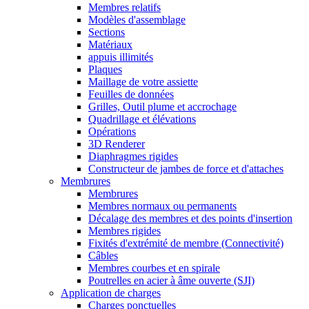
Membres relatifs
Modèles d'assemblage
Sections
Matériaux
appuis illimités
Plaques
Maillage de votre assiette
Feuilles de données
Grilles, Outil plume et accrochage
Quadrillage et élévations
Opérations
3D Renderer
Diaphragmes rigides
Constructeur de jambes de force et d'attaches
Membrures
Membrures
Membres normaux ou permanents
Décalage des membres et des points d'insertion
Membres rigides
Fixités d'extrémité de membre (Connectivité)
Câbles
Membres courbes et en spirale
Poutrelles en acier à âme ouverte (SJI)
Application de charges
Charges ponctuelles