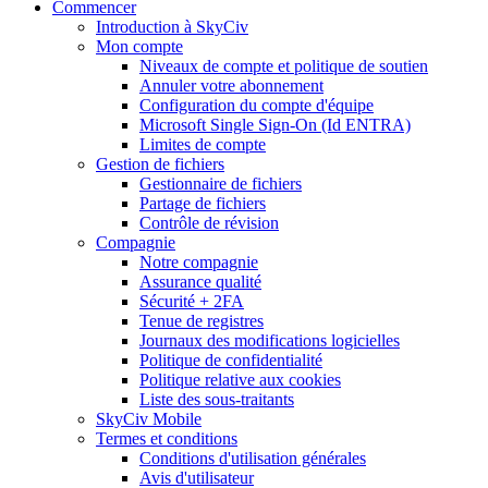
Commencer
Introduction à SkyCiv
Mon compte
Niveaux de compte et politique de soutien
Annuler votre abonnement
Configuration du compte d'équipe
Microsoft Single Sign-On (Id ENTRA)
Limites de compte
Gestion de fichiers
Gestionnaire de fichiers
Partage de fichiers
Contrôle de révision
Compagnie
Notre compagnie
Assurance qualité
Sécurité + 2FA
Tenue de registres
Journaux des modifications logicielles
Politique de confidentialité
Politique relative aux cookies
Liste des sous-traitants
SkyCiv Mobile
Termes et conditions
Conditions d'utilisation générales
Avis d'utilisateur