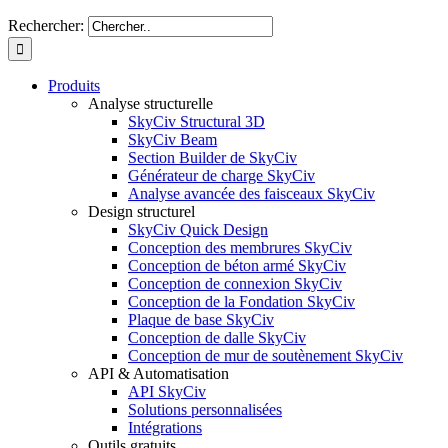
Rechercher:
Produits
Analyse structurelle
SkyCiv Structural 3D
SkyCiv Beam
Section Builder de SkyCiv
Générateur de charge SkyCiv
Analyse avancée des faisceaux SkyCiv
Design structurel
SkyCiv Quick Design
Conception des membrures SkyCiv
Conception de béton armé SkyCiv
Conception de connexion SkyCiv
Conception de la Fondation SkyCiv
Plaque de base SkyCiv
Conception de dalle SkyCiv
Conception de mur de soutènement SkyCiv
API & Automatisation
API SkyCiv
Solutions personnalisées
Intégrations
Outils gratuits