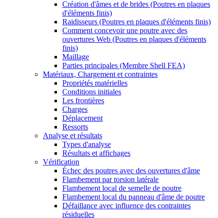
Création d'âmes et de brides (Poutres en plaques
d'éléments finis)
Raidisseurs (Poutres en plaques d'éléments finis)
Comment concevoir une poutre avec des
ouvertures Web (Poutres en plaques d'éléments
finis)
Maillage
Parties principales (Membre Shell FEA)
Matériaux, Chargement et contraintes
Propriétés matérielles
Conditions initiales
Les frontières
Charges
Déplacement
Ressorts
Analyse et résultats
Types d'analyse
Résultats et affichages
Vérification
Échec des poutres avec des ouvertures d'âme
Flambement par torsion latérale
Flambement local de semelle de poutre
Flambement local du panneau d'âme de poutre
Défaillance avec influence des contraintes
résiduelles