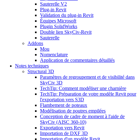
Sauterelle V2
Plug-in Revit
Validation du plug-in Revit
Équipes Microsoft
Plugin SolidWorks
Double lien SkyCiv-Revit
Sauterelle
Addons
Mou
Nomenclature
Application de commentaires détaillés
Notes techniques
Structural 3D
Paramètres de regroupement et de visibilité dans
SkyCiv 3D
TechTip: Comment modéliser une charnière
TechTip: Préparation de votre modèle Revit pour
l'exportation vers S3D
Flambement de poteaux
Modélisation de poutres empilées
Conception de cadre de moment à l'aide de
SkyCiv (AISC 360-10)
Exportation vers Revit
Importation de DXF 3D
Importation d'un modèle Revit