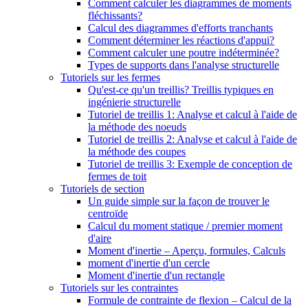
Comment calculer les diagrammes de moments
fléchissants?
Calcul des diagrammes d'efforts tranchants
Comment déterminer les réactions d'appui?
Comment calculer une poutre indéterminée?
Types de supports dans l'analyse structurelle
Tutoriels sur les fermes
Qu'est-ce qu'un treillis? Treillis typiques en
ingénierie structurelle
Tutoriel de treillis 1: Analyse et calcul à l'aide de
la méthode des noeuds
Tutoriel de treillis 2: Analyse et calcul à l'aide de
la méthode des coupes
Tutoriel de treillis 3: Exemple de conception de
fermes de toit
Tutoriels de section
Un guide simple sur la façon de trouver le
centroïde
Calcul du moment statique / premier moment
d'aire
Moment d'inertie – Aperçu, formules, Calculs
moment d'inertie d'un cercle
Moment d'inertie d'un rectangle
Tutoriels sur les contraintes
Formule de contrainte de flexion – Calcul de la