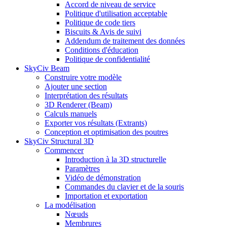
Accord de niveau de service
Politique d'utilisation acceptable
Politique de code tiers
Biscuits & Avis de suivi
Addendum de traitement des données
Conditions d'éducation
Politique de confidentialité
SkyCiv Beam
Construire votre modèle
Ajouter une section
Interprétation des résultats
3D Renderer (Beam)
Calculs manuels
Exporter vos résultats (Extrants)
Conception et optimisation des poutres
SkyCiv Structural 3D
Commencer
Introduction à la 3D structurelle
Paramètres
Vidéo de démonstration
Commandes du clavier et de la souris
Importation et exportation
La modélisation
Nœuds
Membrures