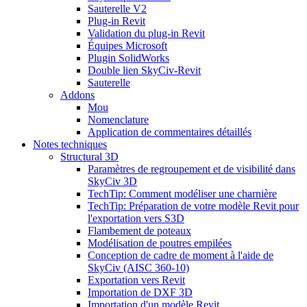
Sauterelle V2
Plug-in Revit
Validation du plug-in Revit
Équipes Microsoft
Plugin SolidWorks
Double lien SkyCiv-Revit
Sauterelle
Addons
Mou
Nomenclature
Application de commentaires détaillés
Notes techniques
Structural 3D
Paramètres de regroupement et de visibilité dans
SkyCiv 3D
TechTip: Comment modéliser une charnière
TechTip: Préparation de votre modèle Revit pour
l'exportation vers S3D
Flambement de poteaux
Modélisation de poutres empilées
Conception de cadre de moment à l'aide de
SkyCiv (AISC 360-10)
Exportation vers Revit
Importation de DXF 3D
Importation d'un modèle Revit