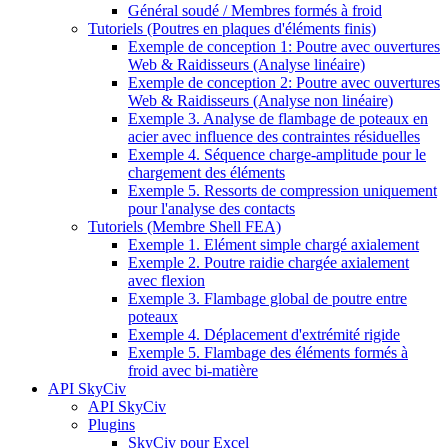
Général soudé / Membres formés à froid
Tutoriels (Poutres en plaques d'éléments finis)
Exemple de conception 1: Poutre avec ouvertures
Web & Raidisseurs (Analyse linéaire)
Exemple de conception 2: Poutre avec ouvertures
Web & Raidisseurs (Analyse non linéaire)
Exemple 3. Analyse de flambage de poteaux en
acier avec influence des contraintes résiduelles
Exemple 4. Séquence charge-amplitude pour le
chargement des éléments
Exemple 5. Ressorts de compression uniquement
pour l'analyse des contacts
Tutoriels (Membre Shell FEA)
Exemple 1. Elément simple chargé axialement
Exemple 2. Poutre raidie chargée axialement
avec flexion
Exemple 3. Flambage global de poutre entre
poteaux
Exemple 4. Déplacement d'extrémité rigide
Exemple 5. Flambage des éléments formés à
froid avec bi-matière
API SkyCiv
API SkyCiv
Plugins
SkyCiv pour Excel