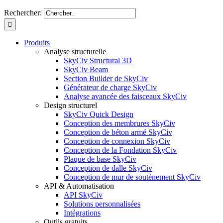
Rechercher:
Produits
Analyse structurelle
SkyCiv Structural 3D
SkyCiv Beam
Section Builder de SkyCiv
Générateur de charge SkyCiv
Analyse avancée des faisceaux SkyCiv
Design structurel
SkyCiv Quick Design
Conception des membrures SkyCiv
Conception de béton armé SkyCiv
Conception de connexion SkyCiv
Conception de la Fondation SkyCiv
Plaque de base SkyCiv
Conception de dalle SkyCiv
Conception de mur de soutènement SkyCiv
API & Automatisation
API SkyCiv
Solutions personnalisées
Intégrations
Outils gratuits