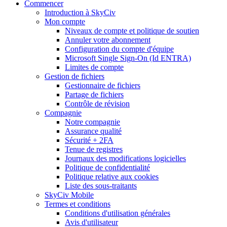
Commencer
Introduction à SkyCiv
Mon compte
Niveaux de compte et politique de soutien
Annuler votre abonnement
Configuration du compte d'équipe
Microsoft Single Sign-On (Id ENTRA)
Limites de compte
Gestion de fichiers
Gestionnaire de fichiers
Partage de fichiers
Contrôle de révision
Compagnie
Notre compagnie
Assurance qualité
Sécurité + 2FA
Tenue de registres
Journaux des modifications logicielles
Politique de confidentialité
Politique relative aux cookies
Liste des sous-traitants
SkyCiv Mobile
Termes et conditions
Conditions d'utilisation générales
Avis d'utilisateur