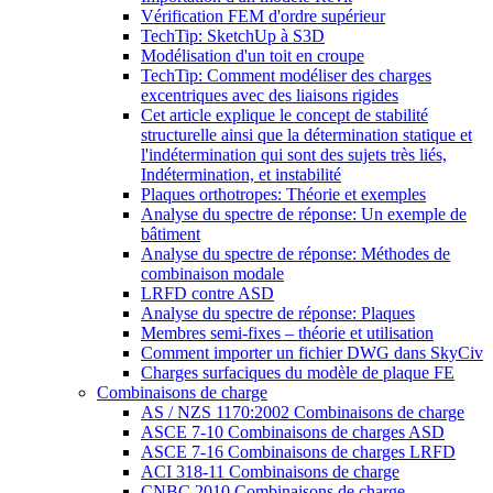
Vérification FEM d'ordre supérieur
TechTip: SketchUp à S3D
Modélisation d'un toit en croupe
TechTip: Comment modéliser des charges
excentriques avec des liaisons rigides
Cet article explique le concept de stabilité
structurelle ainsi que la détermination statique et
l'indétermination qui sont des sujets très liés,
Indétermination, et instabilité
Plaques orthotropes: Théorie et exemples
Analyse du spectre de réponse: Un exemple de
bâtiment
Analyse du spectre de réponse: Méthodes de
combinaison modale
LRFD contre ASD
Analyse du spectre de réponse: Plaques
Membres semi-fixes – théorie et utilisation
Comment importer un fichier DWG dans SkyCiv
Charges surfaciques du modèle de plaque FE
Combinaisons de charge
AS / NZS 1170:2002 Combinaisons de charge
ASCE 7-10 Combinaisons de charges ASD
ASCE 7-16 Combinaisons de charges LRFD
ACI 318-11 Combinaisons de charge
CNBC 2010 Combinaisons de charge