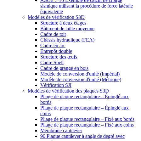
ASCE 7-16 Exemple de calcul de charge
sismique utilisant la procédure de force latérale
équivalente
Modèles de vérification S3D
Structure à deux étages
Bâtiment de taille moyenne
Cadre de toit
Châssis hydraulique (FEA)
Cadre en arc
Entrepôt double
Structure des œufs
Cadre Shell
Cadre de grange en bois
Modèle de conversion d'unité (Impérial)
Modèle de conversion d'unité (Métrique)
Vérification SJI
Modèles de vérification des plaques S3D
Pliage de plaque rectangulaire – Épinglé aux
bords
Pliage de plaque rectangulaire – Épinglé aux
coins
Pliage de plaque rectangulaire – Fixé aux bords
Pliage de plaque rectangulaire – Fixé aux coins
Membrane cantilever
90 Plaque cantilever à angle de degré avec