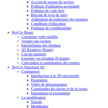
Accord de niveau de service
Politique d'utilisation acceptable
Politique de code tiers
Biscuits & Avis de suivi
Addendum de traitement des données
Conditions d'éducation
Politique de confidentialité
SkyCiv Beam
Construire votre modèle
Ajouter une section
Interprétation des résultats
3D Renderer (Beam)
Calculs manuels
Exporter vos résultats (Extrants)
Conception et optimisation des poutres
SkyCiv Structural 3D
Commencer
Introduction à la 3D structurelle
Paramètres
Vidéo de démonstration
Commandes du clavier et de la souris
Importation et exportation
La modélisation
Nœuds
Membrures