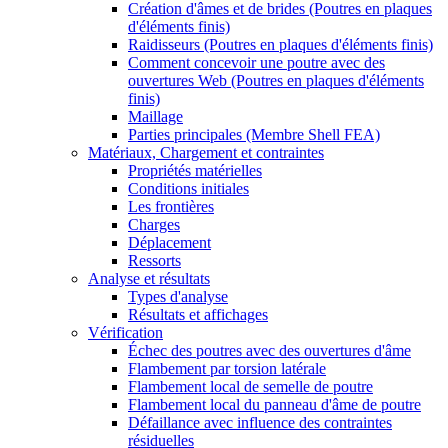
Création d'âmes et de brides (Poutres en plaques
d'éléments finis)
Raidisseurs (Poutres en plaques d'éléments finis)
Comment concevoir une poutre avec des
ouvertures Web (Poutres en plaques d'éléments
finis)
Maillage
Parties principales (Membre Shell FEA)
Matériaux, Chargement et contraintes
Propriétés matérielles
Conditions initiales
Les frontières
Charges
Déplacement
Ressorts
Analyse et résultats
Types d'analyse
Résultats et affichages
Vérification
Échec des poutres avec des ouvertures d'âme
Flambement par torsion latérale
Flambement local de semelle de poutre
Flambement local du panneau d'âme de poutre
Défaillance avec influence des contraintes
résiduelles