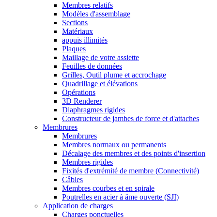
Membres relatifs
Modèles d'assemblage
Sections
Matériaux
appuis illimités
Plaques
Maillage de votre assiette
Feuilles de données
Grilles, Outil plume et accrochage
Quadrillage et élévations
Opérations
3D Renderer
Diaphragmes rigides
Constructeur de jambes de force et d'attaches
Membrures
Membrures
Membres normaux ou permanents
Décalage des membres et des points d'insertion
Membres rigides
Fixités d'extrémité de membre (Connectivité)
Câbles
Membres courbes et en spirale
Poutrelles en acier à âme ouverte (SJI)
Application de charges
Charges ponctuelles