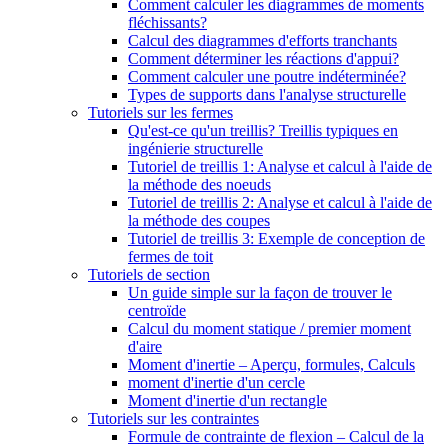
Comment calculer les diagrammes de moments
fléchissants?
Calcul des diagrammes d'efforts tranchants
Comment déterminer les réactions d'appui?
Comment calculer une poutre indéterminée?
Types de supports dans l'analyse structurelle
Tutoriels sur les fermes
Qu'est-ce qu'un treillis? Treillis typiques en
ingénierie structurelle
Tutoriel de treillis 1: Analyse et calcul à l'aide de
la méthode des noeuds
Tutoriel de treillis 2: Analyse et calcul à l'aide de
la méthode des coupes
Tutoriel de treillis 3: Exemple de conception de
fermes de toit
Tutoriels de section
Un guide simple sur la façon de trouver le
centroïde
Calcul du moment statique / premier moment
d'aire
Moment d'inertie – Aperçu, formules, Calculs
moment d'inertie d'un cercle
Moment d'inertie d'un rectangle
Tutoriels sur les contraintes
Formule de contrainte de flexion – Calcul de la