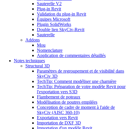
Sauterelle V2
Plug-in Revit
Validation du plug-in Revit
Équipes Microsoft
Plugin SolidWorks
Double lien SkyCiv-Revit
Sauterelle
Addons
Mou
Nomenclature
Application de commentaires détaillés
Notes techniques
Structural 3D
Paramètres de regroupement et de visibilité dans
SkyCiv 3D
TechTip: Comment modéliser une charnière
TechTip: Préparation de votre modèle Revit pour
l'exportation vers S3D
Flambement de poteaux
Modélisation de poutres empilées
Conception de cadre de moment à l'aide de
SkyCiv (AISC 360-10)
Exportation vers Revit
Importation de DXF 3D
Importation d'un modèle Revit