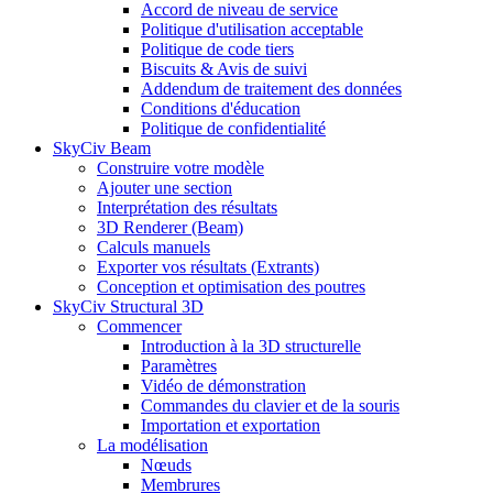
Accord de niveau de service
Politique d'utilisation acceptable
Politique de code tiers
Biscuits & Avis de suivi
Addendum de traitement des données
Conditions d'éducation
Politique de confidentialité
SkyCiv Beam
Construire votre modèle
Ajouter une section
Interprétation des résultats
3D Renderer (Beam)
Calculs manuels
Exporter vos résultats (Extrants)
Conception et optimisation des poutres
SkyCiv Structural 3D
Commencer
Introduction à la 3D structurelle
Paramètres
Vidéo de démonstration
Commandes du clavier et de la souris
Importation et exportation
La modélisation
Nœuds
Membrures