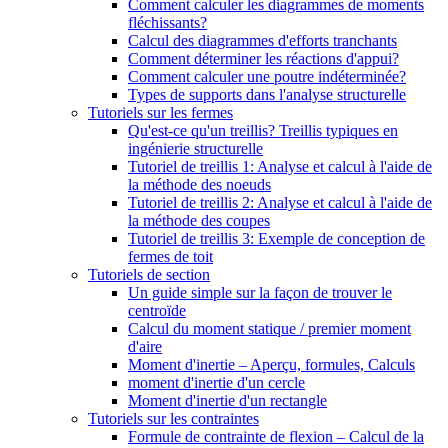
Comment calculer les diagrammes de moments
fléchissants?
Calcul des diagrammes d'efforts tranchants
Comment déterminer les réactions d'appui?
Comment calculer une poutre indéterminée?
Types de supports dans l'analyse structurelle
Tutoriels sur les fermes
Qu'est-ce qu'un treillis? Treillis typiques en
ingénierie structurelle
Tutoriel de treillis 1: Analyse et calcul à l'aide de
la méthode des noeuds
Tutoriel de treillis 2: Analyse et calcul à l'aide de
la méthode des coupes
Tutoriel de treillis 3: Exemple de conception de
fermes de toit
Tutoriels de section
Un guide simple sur la façon de trouver le
centroïde
Calcul du moment statique / premier moment
d'aire
Moment d'inertie – Aperçu, formules, Calculs
moment d'inertie d'un cercle
Moment d'inertie d'un rectangle
Tutoriels sur les contraintes
Formule de contrainte de flexion – Calcul de la