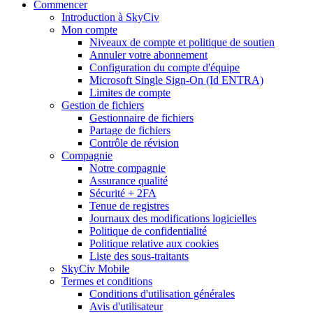
Commencer
Introduction à SkyCiv
Mon compte
Niveaux de compte et politique de soutien
Annuler votre abonnement
Configuration du compte d'équipe
Microsoft Single Sign-On (Id ENTRA)
Limites de compte
Gestion de fichiers
Gestionnaire de fichiers
Partage de fichiers
Contrôle de révision
Compagnie
Notre compagnie
Assurance qualité
Sécurité + 2FA
Tenue de registres
Journaux des modifications logicielles
Politique de confidentialité
Politique relative aux cookies
Liste des sous-traitants
SkyCiv Mobile
Termes et conditions
Conditions d'utilisation générales
Avis d'utilisateur