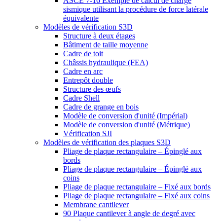
ASCE 7-16 Exemple de calcul de charge
sismique utilisant la procédure de force latérale
équivalente
Modèles de vérification S3D
Structure à deux étages
Bâtiment de taille moyenne
Cadre de toit
Châssis hydraulique (FEA)
Cadre en arc
Entrepôt double
Structure des œufs
Cadre Shell
Cadre de grange en bois
Modèle de conversion d'unité (Impérial)
Modèle de conversion d'unité (Métrique)
Vérification SJI
Modèles de vérification des plaques S3D
Pliage de plaque rectangulaire – Épinglé aux
bords
Pliage de plaque rectangulaire – Épinglé aux
coins
Pliage de plaque rectangulaire – Fixé aux bords
Pliage de plaque rectangulaire – Fixé aux coins
Membrane cantilever
90 Plaque cantilever à angle de degré avec