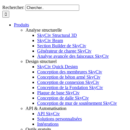
Rechercher:
Produits
Analyse structurelle
SkyCiv Structural 3D
SkyCiv Beam
Section Builder de SkyCiv
Générateur de charge SkyCiv
Analyse avancée des faisceaux SkyCiv
Design structurel
SkyCiv Quick Design
Conception des membrures SkyCiv
Conception de béton armé SkyCiv
Conception de connexion SkyCiv
Conception de la Fondation SkyCiv
Plaque de base SkyCiv
Conception de dalle SkyCiv
Conception de mur de soutènement SkyCiv
API & Automatisation
API SkyCiv
Solutions personnalisées
Intégrations
Outils gratuits