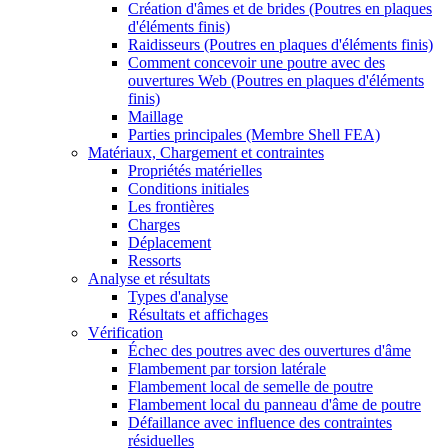
Création d'âmes et de brides (Poutres en plaques
d'éléments finis)
Raidisseurs (Poutres en plaques d'éléments finis)
Comment concevoir une poutre avec des
ouvertures Web (Poutres en plaques d'éléments
finis)
Maillage
Parties principales (Membre Shell FEA)
Matériaux, Chargement et contraintes
Propriétés matérielles
Conditions initiales
Les frontières
Charges
Déplacement
Ressorts
Analyse et résultats
Types d'analyse
Résultats et affichages
Vérification
Échec des poutres avec des ouvertures d'âme
Flambement par torsion latérale
Flambement local de semelle de poutre
Flambement local du panneau d'âme de poutre
Défaillance avec influence des contraintes
résiduelles