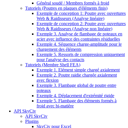
Général soudé / Membres formés à froid
Tutoriels (Poutres en plaques d'éléments finis)
Exemple de conception 1: Poutre avec ouvertures
Web & Raidisseurs (Analyse linéaire)
Exemple de conception 2: Poutre avec ouvertures
Web & Raidisseurs (Analyse non linéaire)
Exemple 3. Analyse de flambage de poteaux en
acier avec influence des contraintes résiduelles
Exemple 4. Séquence charge-amplitude pour le
chargement des éléments
Exemple 5. Ressorts de compression uniquement
pour l'analyse des contacts
Tutoriels (Membre Shell FEA)
Exemple 1. Elément simple chargé axialement
Exemple 2. Poutre raidie chargée axialement
avec flexion
Exemple 3. Flambage global de poutre entre
poteaux
Exemple 4. Déplacement d'extrémité rigide
Exemple 5. Flambage des éléments formés à
froid avec bi-matière
API SkyCiv
API SkyCiv
Plugins
SkyCiv pour Excel