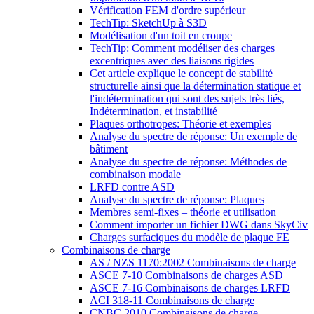
Vérification FEM d'ordre supérieur
TechTip: SketchUp à S3D
Modélisation d'un toit en croupe
TechTip: Comment modéliser des charges
excentriques avec des liaisons rigides
Cet article explique le concept de stabilité
structurelle ainsi que la détermination statique et
l'indétermination qui sont des sujets très liés,
Indétermination, et instabilité
Plaques orthotropes: Théorie et exemples
Analyse du spectre de réponse: Un exemple de
bâtiment
Analyse du spectre de réponse: Méthodes de
combinaison modale
LRFD contre ASD
Analyse du spectre de réponse: Plaques
Membres semi-fixes – théorie et utilisation
Comment importer un fichier DWG dans SkyCiv
Charges surfaciques du modèle de plaque FE
Combinaisons de charge
AS / NZS 1170:2002 Combinaisons de charge
ASCE 7-10 Combinaisons de charges ASD
ASCE 7-16 Combinaisons de charges LRFD
ACI 318-11 Combinaisons de charge
CNBC 2010 Combinaisons de charge