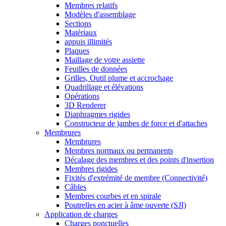
Membres relatifs
Modèles d'assemblage
Sections
Matériaux
appuis illimités
Plaques
Maillage de votre assiette
Feuilles de données
Grilles, Outil plume et accrochage
Quadrillage et élévations
Opérations
3D Renderer
Diaphragmes rigides
Constructeur de jambes de force et d'attaches
Membrures
Membrures
Membres normaux ou permanents
Décalage des membres et des points d'insertion
Membres rigides
Fixités d'extrémité de membre (Connectivité)
Câbles
Membres courbes et en spirale
Poutrelles en acier à âme ouverte (SJI)
Application de charges
Charges ponctuelles