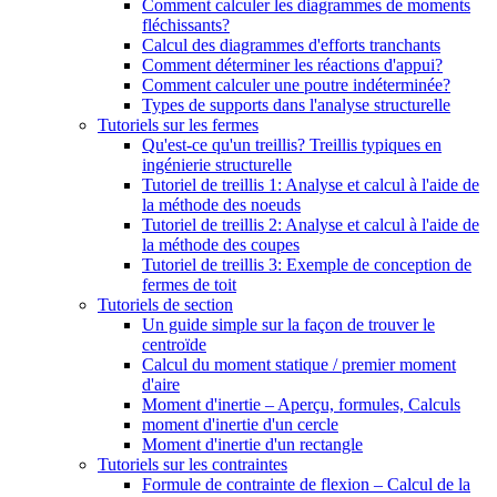
Comment calculer les diagrammes de moments
fléchissants?
Calcul des diagrammes d'efforts tranchants
Comment déterminer les réactions d'appui?
Comment calculer une poutre indéterminée?
Types de supports dans l'analyse structurelle
Tutoriels sur les fermes
Qu'est-ce qu'un treillis? Treillis typiques en
ingénierie structurelle
Tutoriel de treillis 1: Analyse et calcul à l'aide de
la méthode des noeuds
Tutoriel de treillis 2: Analyse et calcul à l'aide de
la méthode des coupes
Tutoriel de treillis 3: Exemple de conception de
fermes de toit
Tutoriels de section
Un guide simple sur la façon de trouver le
centroïde
Calcul du moment statique / premier moment
d'aire
Moment d'inertie – Aperçu, formules, Calculs
moment d'inertie d'un cercle
Moment d'inertie d'un rectangle
Tutoriels sur les contraintes
Formule de contrainte de flexion – Calcul de la