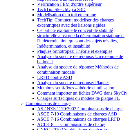
Vérification FEM d'ordre supérieur
TechTip: SketchUp à S3D
Modélisation d'un toit en croupe
TechTip: Comment modéliser des charges
excentriques avec des liaisons rigides
Cet article explique le concept de stabilité
structurelle ainsi que la détermination statique et
l'indétermination qui sont des sujets très liés,
Indétermination, et instabilité
Plaques orthotropes: Théorie et exemples
Analyse du spectre de réponse: Un exemple de
bâtiment
Analyse du spectre de réponse: Méthodes de
combinaison modale
LRFD contre ASD
Analyse du spectre de réponse: Plaques
Membres semi-fixes – théorie et utilisation
Comment importer un fichier DWG dans SkyCiv
Charges surfaciques du modèle de plaque FE
Combinaisons de charge
AS / NZS 1170:2002 Combinaisons de charge
ASCE 7-10 Combinaisons de charges ASD
ASCE 7-16 Combinaisons de charges LRFD
ACI 318-11 Combinaisons de charge
CNBC 2010 Combinaisons de charge