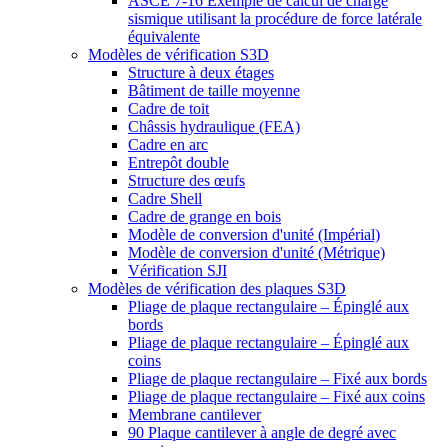
ASCE 7-16 Exemple de calcul de charge
sismique utilisant la procédure de force latérale
équivalente
Modèles de vérification S3D
Structure à deux étages
Bâtiment de taille moyenne
Cadre de toit
Châssis hydraulique (FEA)
Cadre en arc
Entrepôt double
Structure des œufs
Cadre Shell
Cadre de grange en bois
Modèle de conversion d'unité (Impérial)
Modèle de conversion d'unité (Métrique)
Vérification SJI
Modèles de vérification des plaques S3D
Pliage de plaque rectangulaire – Épinglé aux
bords
Pliage de plaque rectangulaire – Épinglé aux
coins
Pliage de plaque rectangulaire – Fixé aux bords
Pliage de plaque rectangulaire – Fixé aux coins
Membrane cantilever
90 Plaque cantilever à angle de degré avec