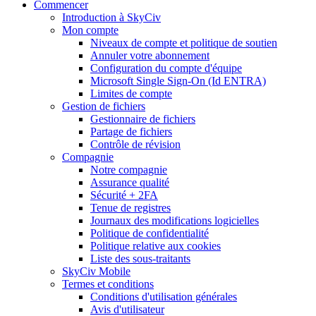
Commencer
Introduction à SkyCiv
Mon compte
Niveaux de compte et politique de soutien
Annuler votre abonnement
Configuration du compte d'équipe
Microsoft Single Sign-On (Id ENTRA)
Limites de compte
Gestion de fichiers
Gestionnaire de fichiers
Partage de fichiers
Contrôle de révision
Compagnie
Notre compagnie
Assurance qualité
Sécurité + 2FA
Tenue de registres
Journaux des modifications logicielles
Politique de confidentialité
Politique relative aux cookies
Liste des sous-traitants
SkyCiv Mobile
Termes et conditions
Conditions d'utilisation générales
Avis d'utilisateur