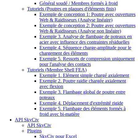
Général soudé / Membres formés à froid
Tutoriels (Poutres en plaques d'éléments finis)
Exemple de conception 1: Poutre avec ouvertures
Web & Raidisseurs (Analyse linéaire)
Exemple de conception 2: Poutre avec ouvertures
Web & Raidisseurs (Analyse non linéaire)
Exemple 3. Analyse de flambage de poteaux en
acier avec influence des contraintes résiduelles
Exemple 4. Séquence charge-amplitude pour le
chargement des éléments
Exemple 5. Ressorts de compression uniquement
pour l'analyse des contacts
Tutoriels (Membre Shell FEA)
Exemple 1. Elément simple chargé axialement
Exemple 2. Poutre raidie chargée axialement
avec flexion
Exemple 3. Flambage global de poutre entre
poteaux
Exemple 4. Déplacement d'extrémité rigide
Exemple 5. Flambage des éléments formés à
froid avec bi-matière
API SkyCiv
API SkyCiv
Plugins
SkyCiv pour Excel