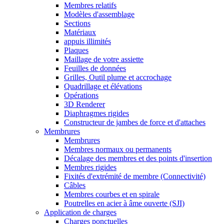
Membres relatifs
Modèles d'assemblage
Sections
Matériaux
appuis illimités
Plaques
Maillage de votre assiette
Feuilles de données
Grilles, Outil plume et accrochage
Quadrillage et élévations
Opérations
3D Renderer
Diaphragmes rigides
Constructeur de jambes de force et d'attaches
Membrures
Membrures
Membres normaux ou permanents
Décalage des membres et des points d'insertion
Membres rigides
Fixités d'extrémité de membre (Connectivité)
Câbles
Membres courbes et en spirale
Poutrelles en acier à âme ouverte (SJI)
Application de charges
Charges ponctuelles