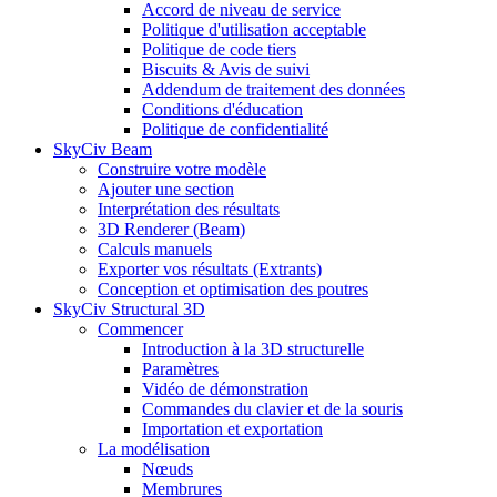
Accord de niveau de service
Politique d'utilisation acceptable
Politique de code tiers
Biscuits & Avis de suivi
Addendum de traitement des données
Conditions d'éducation
Politique de confidentialité
SkyCiv Beam
Construire votre modèle
Ajouter une section
Interprétation des résultats
3D Renderer (Beam)
Calculs manuels
Exporter vos résultats (Extrants)
Conception et optimisation des poutres
SkyCiv Structural 3D
Commencer
Introduction à la 3D structurelle
Paramètres
Vidéo de démonstration
Commandes du clavier et de la souris
Importation et exportation
La modélisation
Nœuds
Membrures