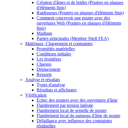
Création d'âmes et de brides (Poutres en plaques
d'éléments finis)
Raidisseurs (Poutres en plaques d'éléments finis)
Comment concevoir une poutre avec des
ouvertures Web (Poutres en plaques d'éléments
finis)
Maillage
Parties principales (Membre Shell FEA)
Matériaux, Chargement et contraintes
Propriétés matérielles
Conditions initiales
Les frontières
Charges
Déplacement
Ressorts
Analyse et résultats
Types d'analyse
Résultats et affichages
Vérification
Échec des poutres avec des ouvertures d'âme
Flambement par torsion latérale
Flambement local de semelle de poutre
Flambement local du panneau d'âme de poutre
Défaillance avec influence des contraintes
résiduelles