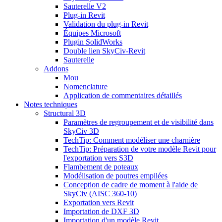
Sauterelle V2
Plug-in Revit
Validation du plug-in Revit
Équipes Microsoft
Plugin SolidWorks
Double lien SkyCiv-Revit
Sauterelle
Addons
Mou
Nomenclature
Application de commentaires détaillés
Notes techniques
Structural 3D
Paramètres de regroupement et de visibilité dans
SkyCiv 3D
TechTip: Comment modéliser une charnière
TechTip: Préparation de votre modèle Revit pour
l'exportation vers S3D
Flambement de poteaux
Modélisation de poutres empilées
Conception de cadre de moment à l'aide de
SkyCiv (AISC 360-10)
Exportation vers Revit
Importation de DXF 3D
Importation d'un modèle Revit