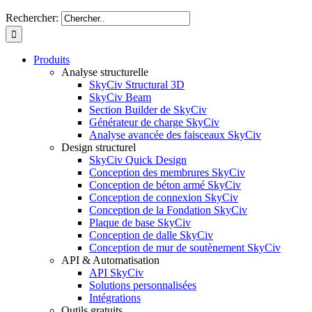
Rechercher:
Produits
Analyse structurelle
SkyCiv Structural 3D
SkyCiv Beam
Section Builder de SkyCiv
Générateur de charge SkyCiv
Analyse avancée des faisceaux SkyCiv
Design structurel
SkyCiv Quick Design
Conception des membrures SkyCiv
Conception de béton armé SkyCiv
Conception de connexion SkyCiv
Conception de la Fondation SkyCiv
Plaque de base SkyCiv
Conception de dalle SkyCiv
Conception de mur de soutènement SkyCiv
API & Automatisation
API SkyCiv
Solutions personnalisées
Intégrations
Outils gratuits