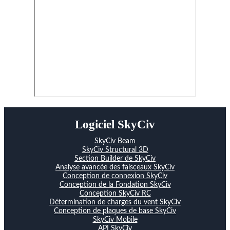
Logiciel SkyCiv
SkyCiv Beam
SkyCiv Structural 3D
Section Builder de SkyCiv
Analyse avancée des faisceaux SkyCiv
Conception de connexion SkyCiv
Conception de la Fondation SkyCiv
Conception SkyCiv RC
Détermination de charges du vent SkyCiv
Conception de plaques de base SkyCiv
SkyCiv Mobile
API SkyCiv