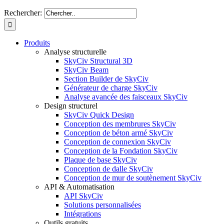
Rechercher:
Produits
Analyse structurelle
SkyCiv Structural 3D
SkyCiv Beam
Section Builder de SkyCiv
Générateur de charge SkyCiv
Analyse avancée des faisceaux SkyCiv
Design structurel
SkyCiv Quick Design
Conception des membrures SkyCiv
Conception de béton armé SkyCiv
Conception de connexion SkyCiv
Conception de la Fondation SkyCiv
Plaque de base SkyCiv
Conception de dalle SkyCiv
Conception de mur de soutènement SkyCiv
API & Automatisation
API SkyCiv
Solutions personnalisées
Intégrations
Outils gratuits