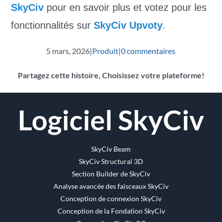
SkyCiv
pour en savoir plus et votez pour les
fonctionnalités sur
SkyCiv Upvoty
.
5 mars, 2026
|
Produit
|
0 commentaires
Partagez cette histoire, Choisissez votre plateforme!
Facebook
Twitter
Reddit
LinkedIn
WhatsApp
Tumblr
Pinterest
Vk
Email
Logiciel SkyCiv
SkyCiv Beam
SkyCiv Structural 3D
Section Builder de SkyCiv
Analyse avancée des faisceaux SkyCiv
Conception de connexion SkyCiv
Conception de la Fondation SkyCiv