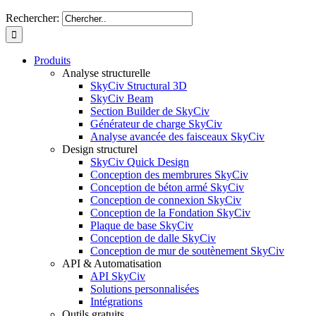
Rechercher:
Produits
Analyse structurelle
SkyCiv Structural 3D
SkyCiv Beam
Section Builder de SkyCiv
Générateur de charge SkyCiv
Analyse avancée des faisceaux SkyCiv
Design structurel
SkyCiv Quick Design
Conception des membrures SkyCiv
Conception de béton armé SkyCiv
Conception de connexion SkyCiv
Conception de la Fondation SkyCiv
Plaque de base SkyCiv
Conception de dalle SkyCiv
Conception de mur de soutènement SkyCiv
API & Automatisation
API SkyCiv
Solutions personnalisées
Intégrations
Outils gratuits