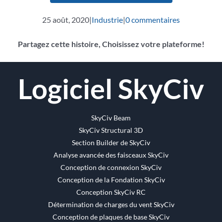
25 août, 2020
|
Industrie
|
0 commentaires
Partagez cette histoire, Choisissez votre plateforme!
Facebook
Twitter
Reddit
LinkedIn
WhatsApp
Tumblr
Pinterest
Vk
Email
Logiciel SkyCiv
SkyCiv Beam
SkyCiv Structural 3D
Section Builder de SkyCiv
Analyse avancée des faisceaux SkyCiv
Conception de connexion SkyCiv
Conception de la Fondation SkyCiv
Conception SkyCiv RC
Détermination de charges du vent SkyCiv
Conception de plaques de base SkyCiv