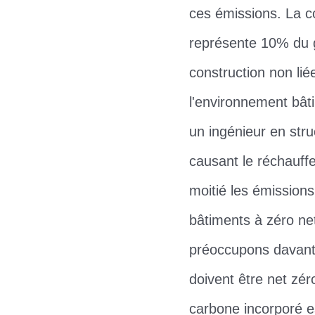
ces émissions. La c
représente 10% du g
construction non lié
l'environnement bât
un ingénieur en stru
causant le réchauff
moitié les émission
bâtiments à zéro net
préoccupons davanta
doivent être net zér
carbone incorporé es