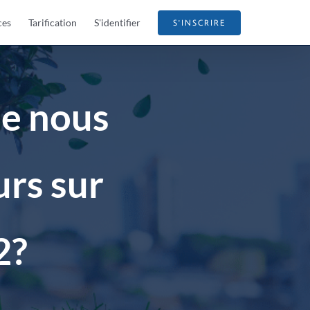
ces
Tarification
S'identifier
S'INSCRIRE
ue nous
urs sur
2?