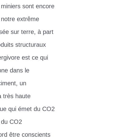
 miniers sont encore
à notre extrême
sée sur terre, à part
oduits structuraux
rgivore est ce qui
one dans le
ciment, un
à très haute
ique qui émet du CO2
t du CO2
rd être conscients