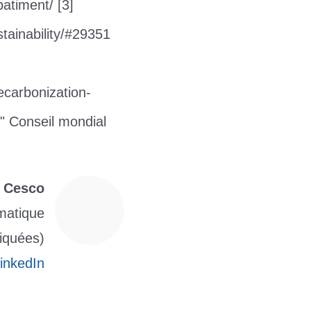
atiment/ [3]
stainability/#29351
ecarbonization-
t" Conseil mondial
 Cesco
rmatique
iquées)
inkedIn