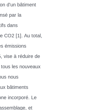
ion d'un bâtiment
nsé par la
tifs dans
 CO2 [1]. Au total,
es émissions
, vise à réduire de
r tous les nouveaux
nous nous
aux bâtiments
one incorporé. Le
 assemblage, et