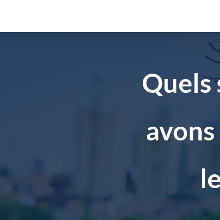
Aller
au
contenu
Quels 
avons 
l