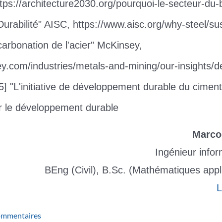
tps://architecture2030.org/pourquoi-le-secteur-du-b
 Durabilité" AISC, https://www.aisc.org/why-steel/su
écarbonation de l'acier" McKinsey,
y.com/industries/metals-and-mining/our-insights/d
[5] "L'initiative de développement durable du cimen
r le développement durable
Marco
Ingénieur info
BEng (Civil), B.Sc. (Mathématiques appl
L
ommentaires