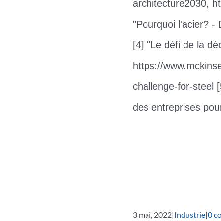
architecture2030, ht
"Pourquoi l'acier? -
[4] "Le défi de la d
https://www.mckinse
challenge-for-steel 
des entreprises pou
3 mai, 2022
|
Industrie
|
0 c