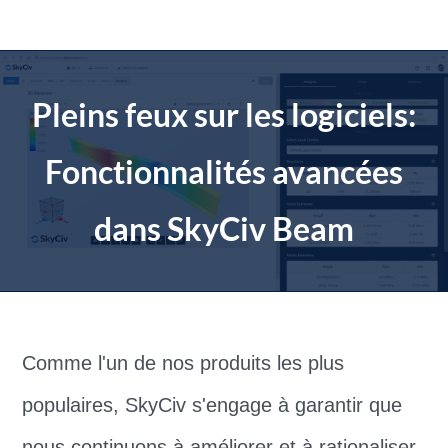
Aller
au
contenu
Pleins feux sur les logiciels:
Fonctionnalités avancées
dans SkyCiv Beam
Comme l'un de nos produits les plus
populaires, SkyCiv s'engage à garantir que
nous continuons à améliorer et à rationaliser