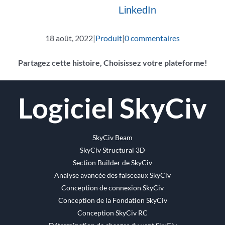
LinkedIn
18 août, 2022
|
Produit
|
0 commentaires
Partagez cette histoire, Choisissez votre plateforme!
Facebook
Twitter
Reddit
LinkedIn
WhatsApp
Tumblr
Pinterest
Vk
Email
Logiciel SkyCiv
SkyCiv Beam
SkyCiv Structural 3D
Section Builder de SkyCiv
Analyse avancée des faisceaux SkyCiv
Conception de connexion SkyCiv
Conception de la Fondation SkyCiv
Conception SkyCiv RC