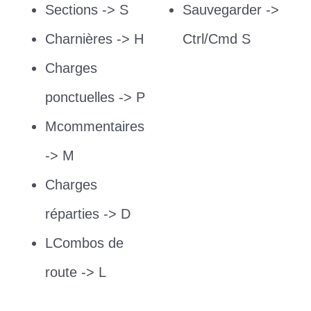
Sections -> S
Sauvegarder ->
Charnières -> H
Ctrl/Cmd S
Charges
ponctuelles -> P
M
commentaires
-> M
Charges
réparties -> D
L
Combos de
route -> L