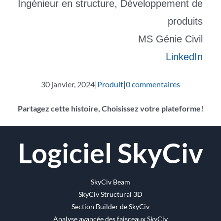
Ingénieur en structure, Développement de
produits
MS Génie Civil
LinkedIn
30 janvier, 2024
|
Produit
|
0 commentaires
Partagez cette histoire, Choisissez votre plateforme!
Facebook
Twitter
Reddit
LinkedIn
WhatsApp
Tumblr
Pinterest
Vk
Email
Logiciel SkyCiv
SkyCiv Beam
SkyCiv Structural 3D
Section Builder de SkyCiv
Analyse avancée des faisceaux SkyCiv