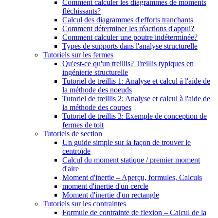
Comment calculer les diagrammes de moments
fléchissants?
Calcul des diagrammes d'efforts tranchants
Comment déterminer les réactions d'appui?
Comment calculer une poutre indéterminée?
Types de supports dans l'analyse structurelle
Tutoriels sur les fermes
Qu'est-ce qu'un treillis? Treillis typiques en
ingénierie structurelle
Tutoriel de treillis 1: Analyse et calcul à l'aide de
la méthode des noeuds
Tutoriel de treillis 2: Analyse et calcul à l'aide de
la méthode des coupes
Tutoriel de treillis 3: Exemple de conception de
fermes de toit
Tutoriels de section
Un guide simple sur la façon de trouver le
centroïde
Calcul du moment statique / premier moment
d'aire
Moment d'inertie – Aperçu, formules, Calculs
moment d'inertie d'un cercle
Moment d'inertie d'un rectangle
Tutoriels sur les contraintes
Formule de contrainte de flexion – Calcul de la