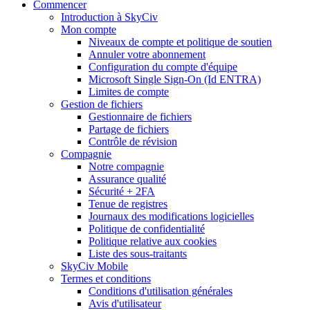
Commencer
Introduction à SkyCiv
Mon compte
Niveaux de compte et politique de soutien
Annuler votre abonnement
Configuration du compte d'équipe
Microsoft Single Sign-On (Id ENTRA)
Limites de compte
Gestion de fichiers
Gestionnaire de fichiers
Partage de fichiers
Contrôle de révision
Compagnie
Notre compagnie
Assurance qualité
Sécurité + 2FA
Tenue de registres
Journaux des modifications logicielles
Politique de confidentialité
Politique relative aux cookies
Liste des sous-traitants
SkyCiv Mobile
Termes et conditions
Conditions d'utilisation générales
Avis d'utilisateur