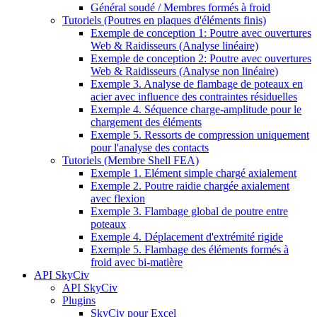
Général soudé / Membres formés à froid
Tutoriels (Poutres en plaques d'éléments finis)
Exemple de conception 1: Poutre avec ouvertures
Web & Raidisseurs (Analyse linéaire)
Exemple de conception 2: Poutre avec ouvertures
Web & Raidisseurs (Analyse non linéaire)
Exemple 3. Analyse de flambage de poteaux en
acier avec influence des contraintes résiduelles
Exemple 4. Séquence charge-amplitude pour le
chargement des éléments
Exemple 5. Ressorts de compression uniquement
pour l'analyse des contacts
Tutoriels (Membre Shell FEA)
Exemple 1. Elément simple chargé axialement
Exemple 2. Poutre raidie chargée axialement
avec flexion
Exemple 3. Flambage global de poutre entre
poteaux
Exemple 4. Déplacement d'extrémité rigide
Exemple 5. Flambage des éléments formés à
froid avec bi-matière
API SkyCiv
API SkyCiv
Plugins
SkyCiv pour Excel