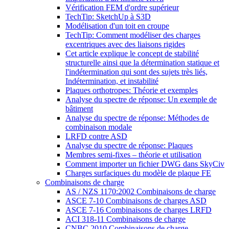
Vérification FEM d'ordre supérieur
TechTip: SketchUp à S3D
Modélisation d'un toit en croupe
TechTip: Comment modéliser des charges
excentriques avec des liaisons rigides
Cet article explique le concept de stabilité
structurelle ainsi que la détermination statique et
l'indétermination qui sont des sujets très liés,
Indétermination, et instabilité
Plaques orthotropes: Théorie et exemples
Analyse du spectre de réponse: Un exemple de
bâtiment
Analyse du spectre de réponse: Méthodes de
combinaison modale
LRFD contre ASD
Analyse du spectre de réponse: Plaques
Membres semi-fixes – théorie et utilisation
Comment importer un fichier DWG dans SkyCiv
Charges surfaciques du modèle de plaque FE
Combinaisons de charge
AS / NZS 1170:2002 Combinaisons de charge
ASCE 7-10 Combinaisons de charges ASD
ASCE 7-16 Combinaisons de charges LRFD
ACI 318-11 Combinaisons de charge
CNBC 2010 Combinaisons de charge