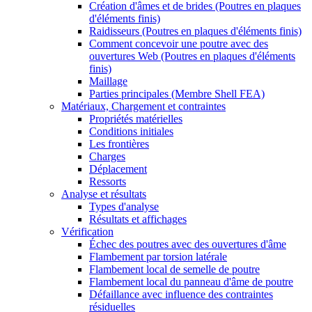
Création d'âmes et de brides (Poutres en plaques
d'éléments finis)
Raidisseurs (Poutres en plaques d'éléments finis)
Comment concevoir une poutre avec des
ouvertures Web (Poutres en plaques d'éléments
finis)
Maillage
Parties principales (Membre Shell FEA)
Matériaux, Chargement et contraintes
Propriétés matérielles
Conditions initiales
Les frontières
Charges
Déplacement
Ressorts
Analyse et résultats
Types d'analyse
Résultats et affichages
Vérification
Échec des poutres avec des ouvertures d'âme
Flambement par torsion latérale
Flambement local de semelle de poutre
Flambement local du panneau d'âme de poutre
Défaillance avec influence des contraintes
résiduelles