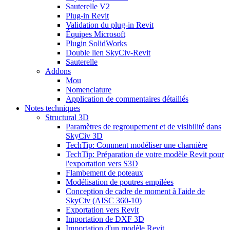
Sauterelle V2
Plug-in Revit
Validation du plug-in Revit
Équipes Microsoft
Plugin SolidWorks
Double lien SkyCiv-Revit
Sauterelle
Addons
Mou
Nomenclature
Application de commentaires détaillés
Notes techniques
Structural 3D
Paramètres de regroupement et de visibilité dans
SkyCiv 3D
TechTip: Comment modéliser une charnière
TechTip: Préparation de votre modèle Revit pour
l'exportation vers S3D
Flambement de poteaux
Modélisation de poutres empilées
Conception de cadre de moment à l'aide de
SkyCiv (AISC 360-10)
Exportation vers Revit
Importation de DXF 3D
Importation d'un modèle Revit