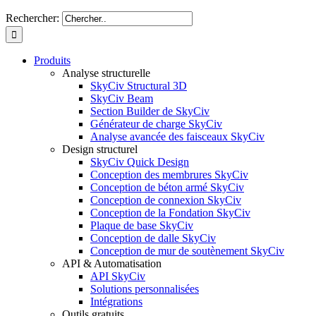
Rechercher:
Produits
Analyse structurelle
SkyCiv Structural 3D
SkyCiv Beam
Section Builder de SkyCiv
Générateur de charge SkyCiv
Analyse avancée des faisceaux SkyCiv
Design structurel
SkyCiv Quick Design
Conception des membrures SkyCiv
Conception de béton armé SkyCiv
Conception de connexion SkyCiv
Conception de la Fondation SkyCiv
Plaque de base SkyCiv
Conception de dalle SkyCiv
Conception de mur de soutènement SkyCiv
API & Automatisation
API SkyCiv
Solutions personnalisées
Intégrations
Outils gratuits