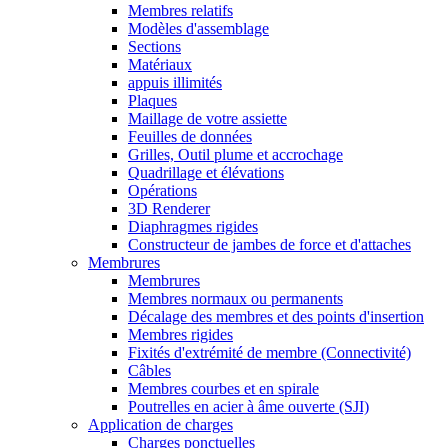
Membres relatifs
Modèles d'assemblage
Sections
Matériaux
appuis illimités
Plaques
Maillage de votre assiette
Feuilles de données
Grilles, Outil plume et accrochage
Quadrillage et élévations
Opérations
3D Renderer
Diaphragmes rigides
Constructeur de jambes de force et d'attaches
Membrures
Membrures
Membres normaux ou permanents
Décalage des membres et des points d'insertion
Membres rigides
Fixités d'extrémité de membre (Connectivité)
Câbles
Membres courbes et en spirale
Poutrelles en acier à âme ouverte (SJI)
Application de charges
Charges ponctuelles