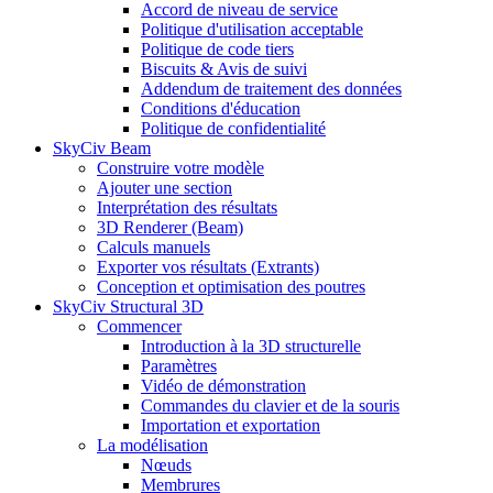
Accord de niveau de service
Politique d'utilisation acceptable
Politique de code tiers
Biscuits & Avis de suivi
Addendum de traitement des données
Conditions d'éducation
Politique de confidentialité
SkyCiv Beam
Construire votre modèle
Ajouter une section
Interprétation des résultats
3D Renderer (Beam)
Calculs manuels
Exporter vos résultats (Extrants)
Conception et optimisation des poutres
SkyCiv Structural 3D
Commencer
Introduction à la 3D structurelle
Paramètres
Vidéo de démonstration
Commandes du clavier et de la souris
Importation et exportation
La modélisation
Nœuds
Membrures