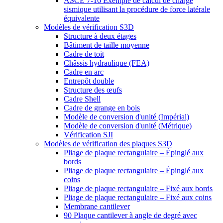
ASCE 7-16 Exemple de calcul de charge
sismique utilisant la procédure de force latérale
équivalente
Modèles de vérification S3D
Structure à deux étages
Bâtiment de taille moyenne
Cadre de toit
Châssis hydraulique (FEA)
Cadre en arc
Entrepôt double
Structure des œufs
Cadre Shell
Cadre de grange en bois
Modèle de conversion d'unité (Impérial)
Modèle de conversion d'unité (Métrique)
Vérification SJI
Modèles de vérification des plaques S3D
Pliage de plaque rectangulaire – Épinglé aux
bords
Pliage de plaque rectangulaire – Épinglé aux
coins
Pliage de plaque rectangulaire – Fixé aux bords
Pliage de plaque rectangulaire – Fixé aux coins
Membrane cantilever
90 Plaque cantilever à angle de degré avec