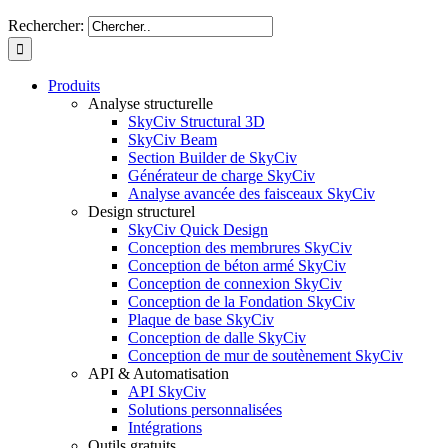
Rechercher:
Produits
Analyse structurelle
SkyCiv Structural 3D
SkyCiv Beam
Section Builder de SkyCiv
Générateur de charge SkyCiv
Analyse avancée des faisceaux SkyCiv
Design structurel
SkyCiv Quick Design
Conception des membrures SkyCiv
Conception de béton armé SkyCiv
Conception de connexion SkyCiv
Conception de la Fondation SkyCiv
Plaque de base SkyCiv
Conception de dalle SkyCiv
Conception de mur de soutènement SkyCiv
API & Automatisation
API SkyCiv
Solutions personnalisées
Intégrations
Outils gratuits