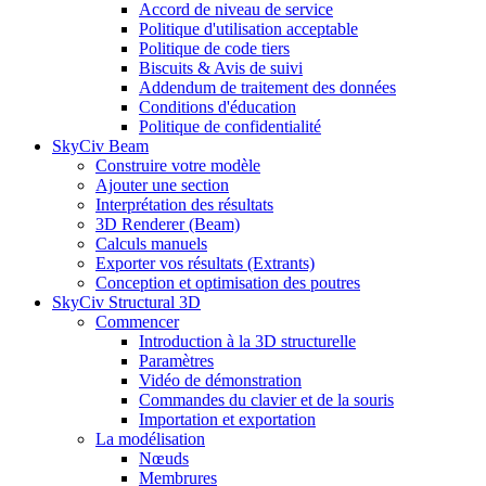
Accord de niveau de service
Politique d'utilisation acceptable
Politique de code tiers
Biscuits & Avis de suivi
Addendum de traitement des données
Conditions d'éducation
Politique de confidentialité
SkyCiv Beam
Construire votre modèle
Ajouter une section
Interprétation des résultats
3D Renderer (Beam)
Calculs manuels
Exporter vos résultats (Extrants)
Conception et optimisation des poutres
SkyCiv Structural 3D
Commencer
Introduction à la 3D structurelle
Paramètres
Vidéo de démonstration
Commandes du clavier et de la souris
Importation et exportation
La modélisation
Nœuds
Membrures