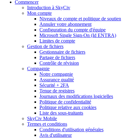
Commencer
Introduction à SkyCiv
Mon compte
Niveaux de compte et politique de soutien
Annuler votre abonnement
Configuration du compte d'équipe
Microsoft Single Sign-On (Id ENTRA)
Limites de compte
Gestion de fichiers
Gestionnaire de fichiers
Partage de fichiers
Contrôle de révision
Compagnie
Notre compagnie
Assurance qualité
Sécurité + 2FA
Tenue de registres
Journaux des modifications logicielles
Politique de confidentialité
Politique relative aux cookies
Liste des sous-traitants
SkyCiv Mobile
Termes et conditions
Conditions d'utilisation générales
Avis d'utilisateur