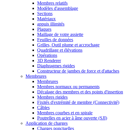
Membres relatifs
Modèles d'assemblage
Sections
Matériaux
appuis illimités
Plaques
Maillage de votre assiette
Feuilles de données
Grilles, Outil plume et accrochage
Quadrillage et élévations
Opérations
3D Renderer
Diaphragmes rigides
Constructeur de jambes de force et d'attaches
Membrures
Membrures
Membres normaux ou permanents
Décalage des membres et des points d'insertion
Membres rigides
Fixités d'extrémité de membre (Connectivité)
Câbles
Membres courbes et en spirale
Poutrelles en acier à âme ouverte (SJI)
Application de charges
Charges ponctuelles