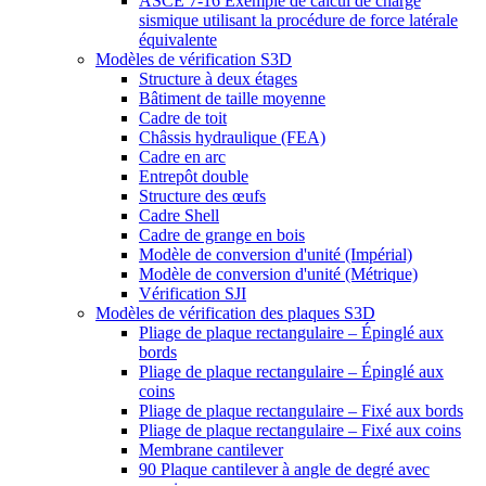
ASCE 7-16 Exemple de calcul de charge
sismique utilisant la procédure de force latérale
équivalente
Modèles de vérification S3D
Structure à deux étages
Bâtiment de taille moyenne
Cadre de toit
Châssis hydraulique (FEA)
Cadre en arc
Entrepôt double
Structure des œufs
Cadre Shell
Cadre de grange en bois
Modèle de conversion d'unité (Impérial)
Modèle de conversion d'unité (Métrique)
Vérification SJI
Modèles de vérification des plaques S3D
Pliage de plaque rectangulaire – Épinglé aux
bords
Pliage de plaque rectangulaire – Épinglé aux
coins
Pliage de plaque rectangulaire – Fixé aux bords
Pliage de plaque rectangulaire – Fixé aux coins
Membrane cantilever
90 Plaque cantilever à angle de degré avec