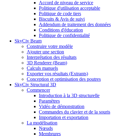
Accord de niveau de service
Politique d'utilisation acceptable
Politique de code tiers
Biscuits & Avis de suivi
Addendum de traitement des données
Conditions d'éducation
Politique de confidentialité
SkyCiv Beam
Construire votre modèle
Ajouter une section
Interprétation des résultats
3D Renderer (Beam)
Calculs manuels
Exporter vos résultats (Extrants)
Conception et optimisation des poutres
SkyCiv Structural 3D
Commencer
Introduction à la 3D structurelle
Paramètres
Vidéo de démonstration
Commandes du clavier et de la souris
Importation et exportation
La modélisation
Nœuds
Membrures