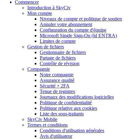
Commencer
Introduction à SkyCiv
Mon compte
Niveaux de compte et politique de soutien
Annuler votre abonnement
Configuration du compte d'équipe
Microsoft Single Sign-On (Id ENTRA)
Limites de compte
Gestion de fichiers
Gestionnaire de fichiers
Partage de fichiers
Contrôle de révision
Compagnie
Notre compagnie
Assurance qualité
Sécurité + 2FA
Tenue de registres
Journaux des modifications logicielles
Politique de confidentialité
Politique relative aux cookies
Liste des sous-traitants
SkyCiv Mobile
Termes et conditions
Conditions d'utilisation générales
Avis d'utilisateur