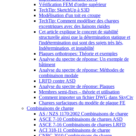
Vérification FEM d'ordre supérieur
TechTip: SketchUp à S3D
Modélisation d'un toit en croupe
TechTip: Comment modéliser des charges
excentriques avec des liaisons rigides
Cet article explique le concept de stabilité
structurelle ainsi que la détermination statique et
l'indétermination qui sont des sujets très liés,
Indétermination, et instabilité
Plaques orthotropes: Théorie et exemples
Analyse du spectre de réponse: Un exemple de
bâtiment
Analyse du spectre de réponse: Méthodes de
combinaison modale
LRFD contre ASD
Analyse du spectre de réponse: Plaques
Membres semi-fixes – théorie et utilisation
Comment importer un fichier DWG dans SkyCiv
Charges surfaciques du modèle de plaque FE
Combinaisons de charge
AS / NZS 1170:2002 Combinaisons de charge
ASCE 7-10 Combinaisons de charges ASD
ASCE 7-16 Combinaisons de charges LRFD
ACI 318-11 Combinaisons de charge
CNBC 2010 Combinaisons de charge