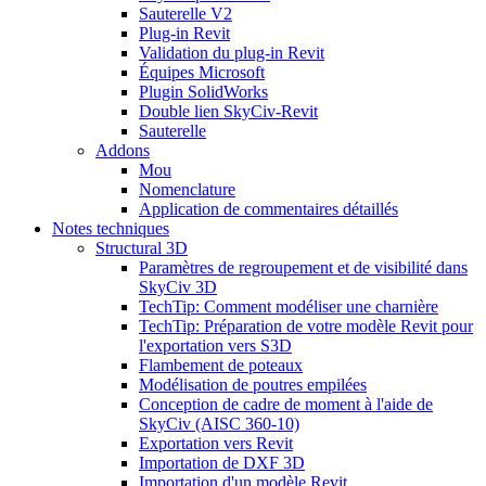
Sauterelle V2
Plug-in Revit
Validation du plug-in Revit
Équipes Microsoft
Plugin SolidWorks
Double lien SkyCiv-Revit
Sauterelle
Addons
Mou
Nomenclature
Application de commentaires détaillés
Notes techniques
Structural 3D
Paramètres de regroupement et de visibilité dans
SkyCiv 3D
TechTip: Comment modéliser une charnière
TechTip: Préparation de votre modèle Revit pour
l'exportation vers S3D
Flambement de poteaux
Modélisation de poutres empilées
Conception de cadre de moment à l'aide de
SkyCiv (AISC 360-10)
Exportation vers Revit
Importation de DXF 3D
Importation d'un modèle Revit