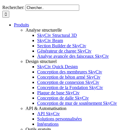
Rechercher:
Produits
Analyse structurelle
SkyCiv Structural 3D
SkyCiv Beam
Section Builder de SkyCiv
Générateur de charge SkyCiv
Analyse avancée des faisceaux SkyCiv
Design structurel
SkyCiv Quick Design
Conception des membrures SkyCiv
Conception de béton armé SkyCiv
Conception de connexion SkyCiv
Conception de la Fondation SkyCiv
Plaque de base SkyCiv
Conception de dalle SkyCiv
Conception de mur de soutènement SkyCiv
API & Automatisation
API SkyCiv
Solutions personnalisées
Intégrations
Outils gratuits