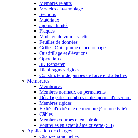
Membres relatifs
Modèles d'assemblage
Sections
Matériaux
appuis illimités
Plaques
Maillage de votre assiette
Feuilles de données
Grilles, Outil plume et accrochage
Quadrillage et élévations
Opérations
3D Renderer
Diaphragmes rigides
Constructeur de jambes de force et d'attaches
Membrures
Membrures
Membres normaux ou permanents
Décalage des membres et des points d'insertion
Membres rigides
Fixités d'extrémité de membre (Connectivité)
Câbles
Membres courbes et en spirale
Poutrelles en acier à âme ouverte (SJI)
Application de charges
Charges ponctuelles