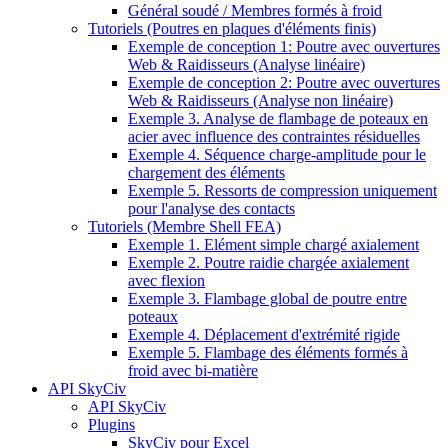
Général soudé / Membres formés à froid
Tutoriels (Poutres en plaques d'éléments finis)
Exemple de conception 1: Poutre avec ouvertures
Web & Raidisseurs (Analyse linéaire)
Exemple de conception 2: Poutre avec ouvertures
Web & Raidisseurs (Analyse non linéaire)
Exemple 3. Analyse de flambage de poteaux en
acier avec influence des contraintes résiduelles
Exemple 4. Séquence charge-amplitude pour le
chargement des éléments
Exemple 5. Ressorts de compression uniquement
pour l'analyse des contacts
Tutoriels (Membre Shell FEA)
Exemple 1. Elément simple chargé axialement
Exemple 2. Poutre raidie chargée axialement
avec flexion
Exemple 3. Flambage global de poutre entre
poteaux
Exemple 4. Déplacement d'extrémité rigide
Exemple 5. Flambage des éléments formés à
froid avec bi-matière
API SkyCiv
API SkyCiv
Plugins
SkyCiv pour Excel