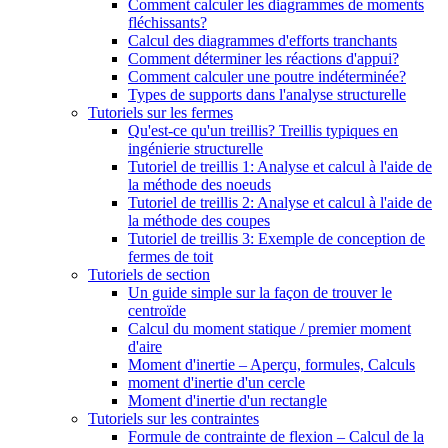
Comment calculer les diagrammes de moments
fléchissants?
Calcul des diagrammes d'efforts tranchants
Comment déterminer les réactions d'appui?
Comment calculer une poutre indéterminée?
Types de supports dans l'analyse structurelle
Tutoriels sur les fermes
Qu'est-ce qu'un treillis? Treillis typiques en
ingénierie structurelle
Tutoriel de treillis 1: Analyse et calcul à l'aide de
la méthode des noeuds
Tutoriel de treillis 2: Analyse et calcul à l'aide de
la méthode des coupes
Tutoriel de treillis 3: Exemple de conception de
fermes de toit
Tutoriels de section
Un guide simple sur la façon de trouver le
centroïde
Calcul du moment statique / premier moment
d'aire
Moment d'inertie – Aperçu, formules, Calculs
moment d'inertie d'un cercle
Moment d'inertie d'un rectangle
Tutoriels sur les contraintes
Formule de contrainte de flexion – Calcul de la