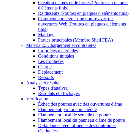
Création d'âmes et de brides (Poutres en plaques
d'éléments finis)
Raidisseurs (Poutres en plaques d'éléments finis)
Comment concevoir une poutre avec des
ouvertures Web (Poutres en plaques d'éléments
finis)
Maillage
Parties principales (Membre Shell FEA)
Matériaux, Chargement et contraintes
Propriétés matérielles
Conditions initiales
Les frontières
Charges
Déplacement
Ressorts
Analyse et résultats
Types d'analyse
Résultats et affichages
Vérification
Échec des poutres avec des ouvertures d'âme
Flambement par torsion latérale
Flambement local de semelle de poutre
Flambement local du panneau d'âme de poutre
Défaillance avec influence des contraintes
résiduelles