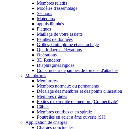
Membres relatifs
Modèles d'assemblage
Sections
Matériaux
appuis illimités
Plaques
Maillage de votre assiette
Feuilles de données
Grilles, Outil plume et accrochage
Quadrillage et élévations
Opérations
3D Renderer
Diaphragmes rigides
Constructeur de jambes de force et d'attaches
Membrures
Membrures
Membres normaux ou permanents
Décalage des membres et des points d'insertion
Membres rigides
Fixités d'extrémité de membre (Connectivité)
Câbles
Membres courbes et en spirale
Poutrelles en acier à âme ouverte (SJI)
Application de charges
Charges ponctuelles