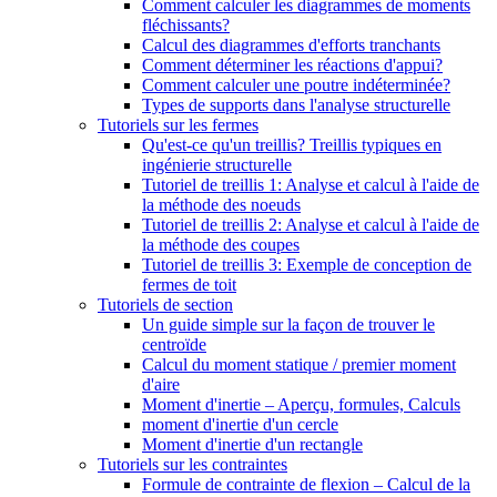
Comment calculer les diagrammes de moments
fléchissants?
Calcul des diagrammes d'efforts tranchants
Comment déterminer les réactions d'appui?
Comment calculer une poutre indéterminée?
Types de supports dans l'analyse structurelle
Tutoriels sur les fermes
Qu'est-ce qu'un treillis? Treillis typiques en
ingénierie structurelle
Tutoriel de treillis 1: Analyse et calcul à l'aide de
la méthode des noeuds
Tutoriel de treillis 2: Analyse et calcul à l'aide de
la méthode des coupes
Tutoriel de treillis 3: Exemple de conception de
fermes de toit
Tutoriels de section
Un guide simple sur la façon de trouver le
centroïde
Calcul du moment statique / premier moment
d'aire
Moment d'inertie – Aperçu, formules, Calculs
moment d'inertie d'un cercle
Moment d'inertie d'un rectangle
Tutoriels sur les contraintes
Formule de contrainte de flexion – Calcul de la