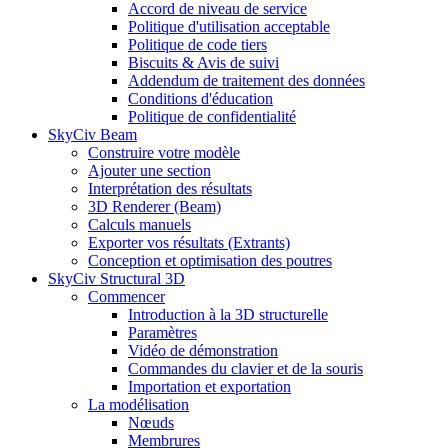
Accord de niveau de service
Politique d'utilisation acceptable
Politique de code tiers
Biscuits & Avis de suivi
Addendum de traitement des données
Conditions d'éducation
Politique de confidentialité
SkyCiv Beam
Construire votre modèle
Ajouter une section
Interprétation des résultats
3D Renderer (Beam)
Calculs manuels
Exporter vos résultats (Extrants)
Conception et optimisation des poutres
SkyCiv Structural 3D
Commencer
Introduction à la 3D structurelle
Paramètres
Vidéo de démonstration
Commandes du clavier et de la souris
Importation et exportation
La modélisation
Nœuds
Membrures