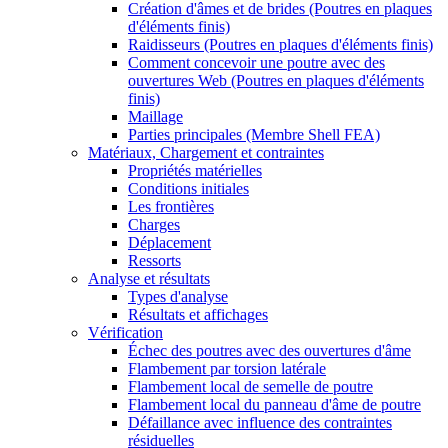
Création d'âmes et de brides (Poutres en plaques
d'éléments finis)
Raidisseurs (Poutres en plaques d'éléments finis)
Comment concevoir une poutre avec des
ouvertures Web (Poutres en plaques d'éléments
finis)
Maillage
Parties principales (Membre Shell FEA)
Matériaux, Chargement et contraintes
Propriétés matérielles
Conditions initiales
Les frontières
Charges
Déplacement
Ressorts
Analyse et résultats
Types d'analyse
Résultats et affichages
Vérification
Échec des poutres avec des ouvertures d'âme
Flambement par torsion latérale
Flambement local de semelle de poutre
Flambement local du panneau d'âme de poutre
Défaillance avec influence des contraintes
résiduelles