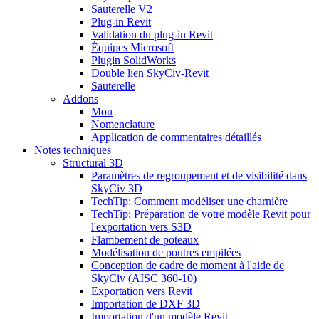
Sauterelle V2
Plug-in Revit
Validation du plug-in Revit
Équipes Microsoft
Plugin SolidWorks
Double lien SkyCiv-Revit
Sauterelle
Addons
Mou
Nomenclature
Application de commentaires détaillés
Notes techniques
Structural 3D
Paramètres de regroupement et de visibilité dans
SkyCiv 3D
TechTip: Comment modéliser une charnière
TechTip: Préparation de votre modèle Revit pour
l'exportation vers S3D
Flambement de poteaux
Modélisation de poutres empilées
Conception de cadre de moment à l'aide de
SkyCiv (AISC 360-10)
Exportation vers Revit
Importation de DXF 3D
Importation d'un modèle Revit