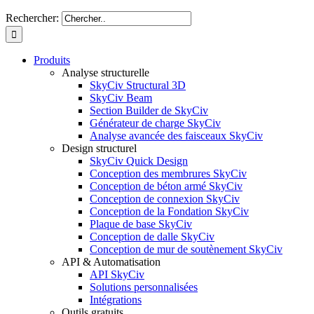
Rechercher:
Produits
Analyse structurelle
SkyCiv Structural 3D
SkyCiv Beam
Section Builder de SkyCiv
Générateur de charge SkyCiv
Analyse avancée des faisceaux SkyCiv
Design structurel
SkyCiv Quick Design
Conception des membrures SkyCiv
Conception de béton armé SkyCiv
Conception de connexion SkyCiv
Conception de la Fondation SkyCiv
Plaque de base SkyCiv
Conception de dalle SkyCiv
Conception de mur de soutènement SkyCiv
API & Automatisation
API SkyCiv
Solutions personnalisées
Intégrations
Outils gratuits