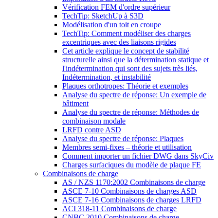
Vérification FEM d'ordre supérieur
TechTip: SketchUp à S3D
Modélisation d'un toit en croupe
TechTip: Comment modéliser des charges
excentriques avec des liaisons rigides
Cet article explique le concept de stabilité
structurelle ainsi que la détermination statique et
l'indétermination qui sont des sujets très liés,
Indétermination, et instabilité
Plaques orthotropes: Théorie et exemples
Analyse du spectre de réponse: Un exemple de
bâtiment
Analyse du spectre de réponse: Méthodes de
combinaison modale
LRFD contre ASD
Analyse du spectre de réponse: Plaques
Membres semi-fixes – théorie et utilisation
Comment importer un fichier DWG dans SkyCiv
Charges surfaciques du modèle de plaque FE
Combinaisons de charge
AS / NZS 1170:2002 Combinaisons de charge
ASCE 7-10 Combinaisons de charges ASD
ASCE 7-16 Combinaisons de charges LRFD
ACI 318-11 Combinaisons de charge
CNBC 2010 Combinaisons de charge