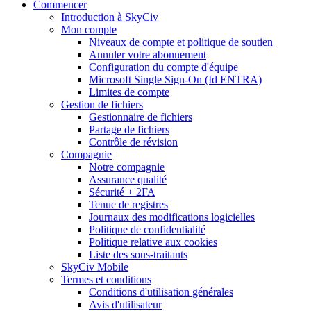
Commencer
Introduction à SkyCiv
Mon compte
Niveaux de compte et politique de soutien
Annuler votre abonnement
Configuration du compte d'équipe
Microsoft Single Sign-On (Id ENTRA)
Limites de compte
Gestion de fichiers
Gestionnaire de fichiers
Partage de fichiers
Contrôle de révision
Compagnie
Notre compagnie
Assurance qualité
Sécurité + 2FA
Tenue de registres
Journaux des modifications logicielles
Politique de confidentialité
Politique relative aux cookies
Liste des sous-traitants
SkyCiv Mobile
Termes et conditions
Conditions d'utilisation générales
Avis d'utilisateur