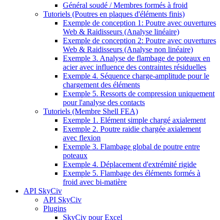
Général soudé / Membres formés à froid
Tutoriels (Poutres en plaques d'éléments finis)
Exemple de conception 1: Poutre avec ouvertures
Web & Raidisseurs (Analyse linéaire)
Exemple de conception 2: Poutre avec ouvertures
Web & Raidisseurs (Analyse non linéaire)
Exemple 3. Analyse de flambage de poteaux en
acier avec influence des contraintes résiduelles
Exemple 4. Séquence charge-amplitude pour le
chargement des éléments
Exemple 5. Ressorts de compression uniquement
pour l'analyse des contacts
Tutoriels (Membre Shell FEA)
Exemple 1. Elément simple chargé axialement
Exemple 2. Poutre raidie chargée axialement
avec flexion
Exemple 3. Flambage global de poutre entre
poteaux
Exemple 4. Déplacement d'extrémité rigide
Exemple 5. Flambage des éléments formés à
froid avec bi-matière
API SkyCiv
API SkyCiv
Plugins
SkyCiv pour Excel