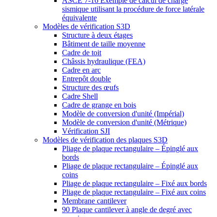
ASCE 7-16 Exemple de calcul de charge
sismique utilisant la procédure de force latérale
équivalente
Modèles de vérification S3D
Structure à deux étages
Bâtiment de taille moyenne
Cadre de toit
Châssis hydraulique (FEA)
Cadre en arc
Entrepôt double
Structure des œufs
Cadre Shell
Cadre de grange en bois
Modèle de conversion d'unité (Impérial)
Modèle de conversion d'unité (Métrique)
Vérification SJI
Modèles de vérification des plaques S3D
Pliage de plaque rectangulaire – Épinglé aux
bords
Pliage de plaque rectangulaire – Épinglé aux
coins
Pliage de plaque rectangulaire – Fixé aux bords
Pliage de plaque rectangulaire – Fixé aux coins
Membrane cantilever
90 Plaque cantilever à angle de degré avec