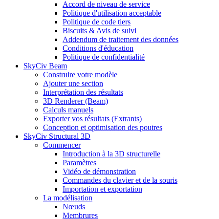
Accord de niveau de service
Politique d'utilisation acceptable
Politique de code tiers
Biscuits & Avis de suivi
Addendum de traitement des données
Conditions d'éducation
Politique de confidentialité
SkyCiv Beam
Construire votre modèle
Ajouter une section
Interprétation des résultats
3D Renderer (Beam)
Calculs manuels
Exporter vos résultats (Extrants)
Conception et optimisation des poutres
SkyCiv Structural 3D
Commencer
Introduction à la 3D structurelle
Paramètres
Vidéo de démonstration
Commandes du clavier et de la souris
Importation et exportation
La modélisation
Nœuds
Membrures