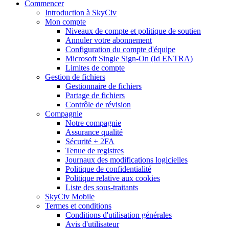
Commencer
Introduction à SkyCiv
Mon compte
Niveaux de compte et politique de soutien
Annuler votre abonnement
Configuration du compte d'équipe
Microsoft Single Sign-On (Id ENTRA)
Limites de compte
Gestion de fichiers
Gestionnaire de fichiers
Partage de fichiers
Contrôle de révision
Compagnie
Notre compagnie
Assurance qualité
Sécurité + 2FA
Tenue de registres
Journaux des modifications logicielles
Politique de confidentialité
Politique relative aux cookies
Liste des sous-traitants
SkyCiv Mobile
Termes et conditions
Conditions d'utilisation générales
Avis d'utilisateur