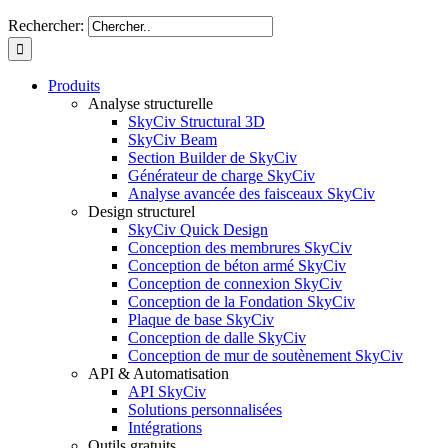
Rechercher:
Produits
Analyse structurelle
SkyCiv Structural 3D
SkyCiv Beam
Section Builder de SkyCiv
Générateur de charge SkyCiv
Analyse avancée des faisceaux SkyCiv
Design structurel
SkyCiv Quick Design
Conception des membrures SkyCiv
Conception de béton armé SkyCiv
Conception de connexion SkyCiv
Conception de la Fondation SkyCiv
Plaque de base SkyCiv
Conception de dalle SkyCiv
Conception de mur de soutènement SkyCiv
API & Automatisation
API SkyCiv
Solutions personnalisées
Intégrations
Outils gratuits