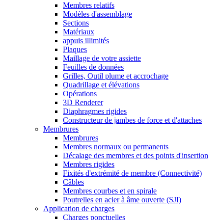
Membres relatifs
Modèles d'assemblage
Sections
Matériaux
appuis illimités
Plaques
Maillage de votre assiette
Feuilles de données
Grilles, Outil plume et accrochage
Quadrillage et élévations
Opérations
3D Renderer
Diaphragmes rigides
Constructeur de jambes de force et d'attaches
Membrures
Membrures
Membres normaux ou permanents
Décalage des membres et des points d'insertion
Membres rigides
Fixités d'extrémité de membre (Connectivité)
Câbles
Membres courbes et en spirale
Poutrelles en acier à âme ouverte (SJI)
Application de charges
Charges ponctuelles