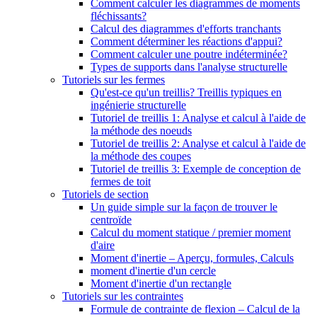
Comment calculer les diagrammes de moments
fléchissants?
Calcul des diagrammes d'efforts tranchants
Comment déterminer les réactions d'appui?
Comment calculer une poutre indéterminée?
Types de supports dans l'analyse structurelle
Tutoriels sur les fermes
Qu'est-ce qu'un treillis? Treillis typiques en
ingénierie structurelle
Tutoriel de treillis 1: Analyse et calcul à l'aide de
la méthode des noeuds
Tutoriel de treillis 2: Analyse et calcul à l'aide de
la méthode des coupes
Tutoriel de treillis 3: Exemple de conception de
fermes de toit
Tutoriels de section
Un guide simple sur la façon de trouver le
centroïde
Calcul du moment statique / premier moment
d'aire
Moment d'inertie – Aperçu, formules, Calculs
moment d'inertie d'un cercle
Moment d'inertie d'un rectangle
Tutoriels sur les contraintes
Formule de contrainte de flexion – Calcul de la