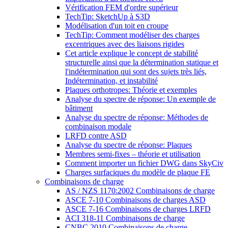
Vérification FEM d'ordre supérieur
TechTip: SketchUp à S3D
Modélisation d'un toit en croupe
TechTip: Comment modéliser des charges
excentriques avec des liaisons rigides
Cet article explique le concept de stabilité
structurelle ainsi que la détermination statique et
l'indétermination qui sont des sujets très liés,
Indétermination, et instabilité
Plaques orthotropes: Théorie et exemples
Analyse du spectre de réponse: Un exemple de
bâtiment
Analyse du spectre de réponse: Méthodes de
combinaison modale
LRFD contre ASD
Analyse du spectre de réponse: Plaques
Membres semi-fixes – théorie et utilisation
Comment importer un fichier DWG dans SkyCiv
Charges surfaciques du modèle de plaque FE
Combinaisons de charge
AS / NZS 1170:2002 Combinaisons de charge
ASCE 7-10 Combinaisons de charges ASD
ASCE 7-16 Combinaisons de charges LRFD
ACI 318-11 Combinaisons de charge
CNBC 2010 Combinaisons de charge