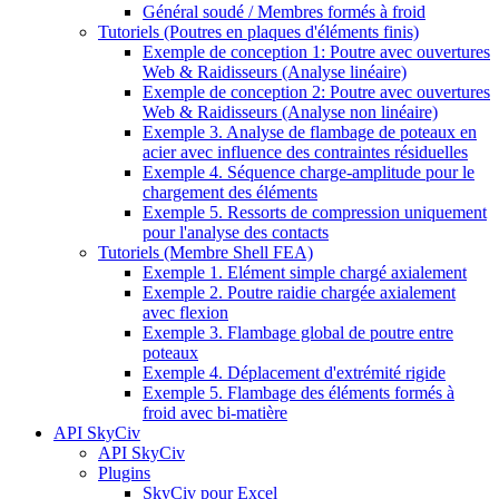
Général soudé / Membres formés à froid
Tutoriels (Poutres en plaques d'éléments finis)
Exemple de conception 1: Poutre avec ouvertures
Web & Raidisseurs (Analyse linéaire)
Exemple de conception 2: Poutre avec ouvertures
Web & Raidisseurs (Analyse non linéaire)
Exemple 3. Analyse de flambage de poteaux en
acier avec influence des contraintes résiduelles
Exemple 4. Séquence charge-amplitude pour le
chargement des éléments
Exemple 5. Ressorts de compression uniquement
pour l'analyse des contacts
Tutoriels (Membre Shell FEA)
Exemple 1. Elément simple chargé axialement
Exemple 2. Poutre raidie chargée axialement
avec flexion
Exemple 3. Flambage global de poutre entre
poteaux
Exemple 4. Déplacement d'extrémité rigide
Exemple 5. Flambage des éléments formés à
froid avec bi-matière
API SkyCiv
API SkyCiv
Plugins
SkyCiv pour Excel