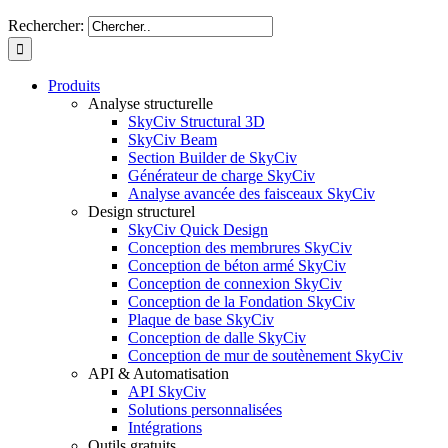
Rechercher:
Produits
Analyse structurelle
SkyCiv Structural 3D
SkyCiv Beam
Section Builder de SkyCiv
Générateur de charge SkyCiv
Analyse avancée des faisceaux SkyCiv
Design structurel
SkyCiv Quick Design
Conception des membrures SkyCiv
Conception de béton armé SkyCiv
Conception de connexion SkyCiv
Conception de la Fondation SkyCiv
Plaque de base SkyCiv
Conception de dalle SkyCiv
Conception de mur de soutènement SkyCiv
API & Automatisation
API SkyCiv
Solutions personnalisées
Intégrations
Outils gratuits