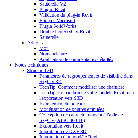
Sauterelle V2
Plug-in Revit
Validation du plug-in Revit
Équipes Microsoft
Plugin SolidWorks
Double lien SkyCiv-Revit
Sauterelle
Addons
Mou
Nomenclature
Application de commentaires détaillés
Notes techniques
Structural 3D
Paramètres de regroupement et de visibilité dans
SkyCiv 3D
TechTip: Comment modéliser une charnière
TechTip: Préparation de votre modèle Revit pour
l'exportation vers S3D
Flambement de poteaux
Modélisation de poutres empilées
Conception de cadre de moment à l'aide de
SkyCiv (AISC 360-10)
Exportation vers Revit
Importation de DXF 3D
Importation d'un modèle Revit