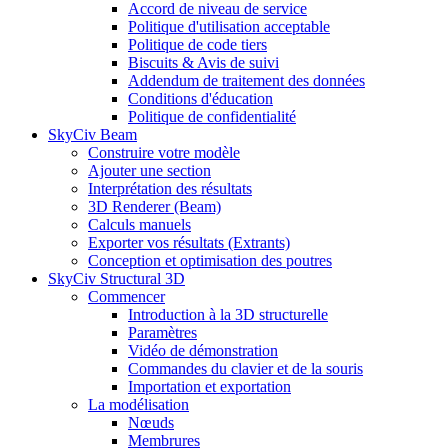
Accord de niveau de service
Politique d'utilisation acceptable
Politique de code tiers
Biscuits & Avis de suivi
Addendum de traitement des données
Conditions d'éducation
Politique de confidentialité
SkyCiv Beam
Construire votre modèle
Ajouter une section
Interprétation des résultats
3D Renderer (Beam)
Calculs manuels
Exporter vos résultats (Extrants)
Conception et optimisation des poutres
SkyCiv Structural 3D
Commencer
Introduction à la 3D structurelle
Paramètres
Vidéo de démonstration
Commandes du clavier et de la souris
Importation et exportation
La modélisation
Nœuds
Membrures