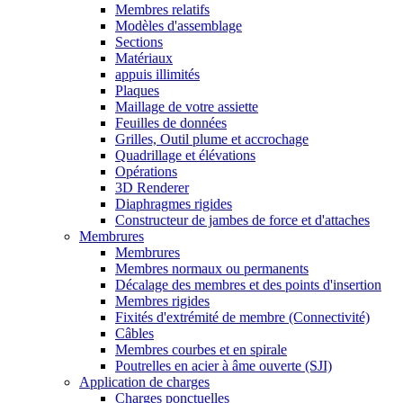
Membres relatifs
Modèles d'assemblage
Sections
Matériaux
appuis illimités
Plaques
Maillage de votre assiette
Feuilles de données
Grilles, Outil plume et accrochage
Quadrillage et élévations
Opérations
3D Renderer
Diaphragmes rigides
Constructeur de jambes de force et d'attaches
Membrures
Membrures
Membres normaux ou permanents
Décalage des membres et des points d'insertion
Membres rigides
Fixités d'extrémité de membre (Connectivité)
Câbles
Membres courbes et en spirale
Poutrelles en acier à âme ouverte (SJI)
Application de charges
Charges ponctuelles