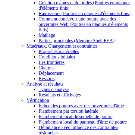
Création d'âmes et de brides (Poutres en plaques
d'éléments finis)
Raidisseurs (Poutres en plaques d'éléments finis)
Comment concevoir une poutre avec des
ouvertures Web (Poutres en plaques d'éléments
finis)
Maillage
Parties principales (Membre Shell FEA)
Matériaux, Chargement et contraintes
Propriétés matérielles
Conditions initiales
Les frontières
Charges
Déplacement
Ressorts
Analyse et résultats
Types d'analyse
Résultats et affichages
Vérification
Échec des poutres avec des ouvertures d'âme
Flambement par torsion latérale
Flambement local de semelle de poutre
Flambement local du panneau d'âme de poutre
Défaillance avec influence des contraintes
résiduelles