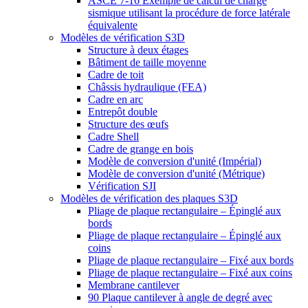
ASCE 7-16 Exemple de calcul de charge
sismique utilisant la procédure de force latérale
équivalente
Modèles de vérification S3D
Structure à deux étages
Bâtiment de taille moyenne
Cadre de toit
Châssis hydraulique (FEA)
Cadre en arc
Entrepôt double
Structure des œufs
Cadre Shell
Cadre de grange en bois
Modèle de conversion d'unité (Impérial)
Modèle de conversion d'unité (Métrique)
Vérification SJI
Modèles de vérification des plaques S3D
Pliage de plaque rectangulaire – Épinglé aux
bords
Pliage de plaque rectangulaire – Épinglé aux
coins
Pliage de plaque rectangulaire – Fixé aux bords
Pliage de plaque rectangulaire – Fixé aux coins
Membrane cantilever
90 Plaque cantilever à angle de degré avec