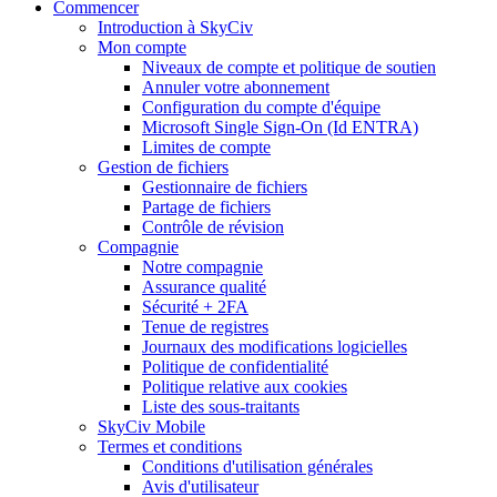
Commencer
Introduction à SkyCiv
Mon compte
Niveaux de compte et politique de soutien
Annuler votre abonnement
Configuration du compte d'équipe
Microsoft Single Sign-On (Id ENTRA)
Limites de compte
Gestion de fichiers
Gestionnaire de fichiers
Partage de fichiers
Contrôle de révision
Compagnie
Notre compagnie
Assurance qualité
Sécurité + 2FA
Tenue de registres
Journaux des modifications logicielles
Politique de confidentialité
Politique relative aux cookies
Liste des sous-traitants
SkyCiv Mobile
Termes et conditions
Conditions d'utilisation générales
Avis d'utilisateur