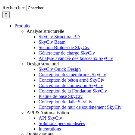
Rechercher:
Produits
Analyse structurelle
SkyCiv Structural 3D
SkyCiv Beam
Section Builder de SkyCiv
Générateur de charge SkyCiv
Analyse avancée des faisceaux SkyCiv
Design structurel
SkyCiv Quick Design
Conception des membrures SkyCiv
Conception de béton armé SkyCiv
Conception de connexion SkyCiv
Conception de la Fondation SkyCiv
Plaque de base SkyCiv
Conception de dalle SkyCiv
Conception de mur de soutènement SkyCiv
API & Automatisation
API SkyCiv
Solutions personnalisées
Intégrations
Outils gratuits