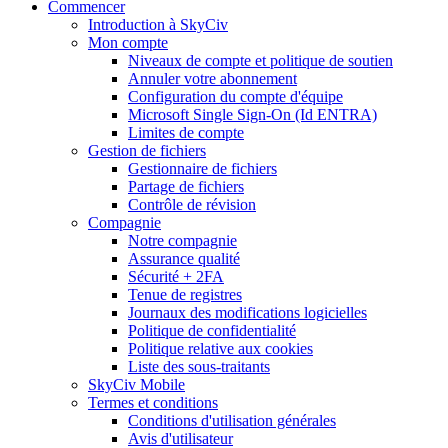
Commencer
Introduction à SkyCiv
Mon compte
Niveaux de compte et politique de soutien
Annuler votre abonnement
Configuration du compte d'équipe
Microsoft Single Sign-On (Id ENTRA)
Limites de compte
Gestion de fichiers
Gestionnaire de fichiers
Partage de fichiers
Contrôle de révision
Compagnie
Notre compagnie
Assurance qualité
Sécurité + 2FA
Tenue de registres
Journaux des modifications logicielles
Politique de confidentialité
Politique relative aux cookies
Liste des sous-traitants
SkyCiv Mobile
Termes et conditions
Conditions d'utilisation générales
Avis d'utilisateur