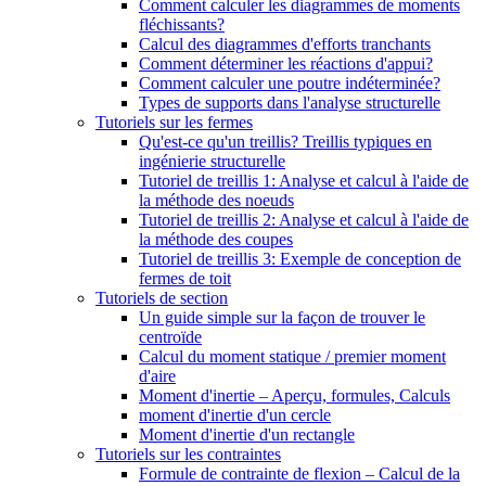
Comment calculer les diagrammes de moments
fléchissants?
Calcul des diagrammes d'efforts tranchants
Comment déterminer les réactions d'appui?
Comment calculer une poutre indéterminée?
Types de supports dans l'analyse structurelle
Tutoriels sur les fermes
Qu'est-ce qu'un treillis? Treillis typiques en
ingénierie structurelle
Tutoriel de treillis 1: Analyse et calcul à l'aide de
la méthode des noeuds
Tutoriel de treillis 2: Analyse et calcul à l'aide de
la méthode des coupes
Tutoriel de treillis 3: Exemple de conception de
fermes de toit
Tutoriels de section
Un guide simple sur la façon de trouver le
centroïde
Calcul du moment statique / premier moment
d'aire
Moment d'inertie – Aperçu, formules, Calculs
moment d'inertie d'un cercle
Moment d'inertie d'un rectangle
Tutoriels sur les contraintes
Formule de contrainte de flexion – Calcul de la