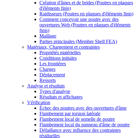
Création d'âmes et de brides (Poutres en plaques
d'éléments finis)
Raidisseurs (Poutres en plaques d'éléments finis)
Comment concevoir une poutre avec des
ouvertures Web (Poutres en plaques d'éléments
finis)
Maillage
Parties principales (Membre Shell FEA)
Matériaux, Chargement et contraintes
Propriétés matérielles
Conditions initiales
Les frontières
Charges
Déplacement
Ressorts
Analyse et résultats
Types d'analyse
Résultats et affichages
Vérification
Échec des poutres avec des ouvertures d'âme
Flambement par torsion latérale
Flambement local de semelle de poutre
Flambement local du panneau d'âme de poutre
Défaillance avec influence des contraintes
résiduelles