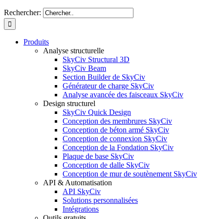
Rechercher:
Produits
Analyse structurelle
SkyCiv Structural 3D
SkyCiv Beam
Section Builder de SkyCiv
Générateur de charge SkyCiv
Analyse avancée des faisceaux SkyCiv
Design structurel
SkyCiv Quick Design
Conception des membrures SkyCiv
Conception de béton armé SkyCiv
Conception de connexion SkyCiv
Conception de la Fondation SkyCiv
Plaque de base SkyCiv
Conception de dalle SkyCiv
Conception de mur de soutènement SkyCiv
API & Automatisation
API SkyCiv
Solutions personnalisées
Intégrations
Outils gratuits