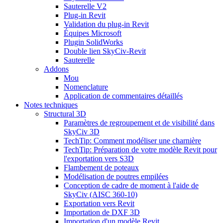
Sauterelle V2
Plug-in Revit
Validation du plug-in Revit
Équipes Microsoft
Plugin SolidWorks
Double lien SkyCiv-Revit
Sauterelle
Addons
Mou
Nomenclature
Application de commentaires détaillés
Notes techniques
Structural 3D
Paramètres de regroupement et de visibilité dans
SkyCiv 3D
TechTip: Comment modéliser une charnière
TechTip: Préparation de votre modèle Revit pour
l'exportation vers S3D
Flambement de poteaux
Modélisation de poutres empilées
Conception de cadre de moment à l'aide de
SkyCiv (AISC 360-10)
Exportation vers Revit
Importation de DXF 3D
Importation d'un modèle Revit