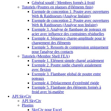
Général soudé / Membres formés à froid
Tutoriels (Poutres en plaques d'éléments finis)
Exemple de conception 1: Poutre avec ouvertures
Web & Raidisseurs (Analyse linéaire)
Exemple de conception 2: Poutre avec ouvertures
Web & Raidisseurs (Analyse non linéaire)
Exemple 3. Analyse de flambage de poteaux en
acier avec influence des contraintes résiduelles
Exemple 4. Séquence charge-amplitude pour le
chargement des éléments
Exemple 5. Ressorts de compression uniquement
pour l'analyse des contacts
Tutoriels (Membre Shell FEA)
Exemple 1. Elément simple chargé axialement
Exemple 2. Poutre raidie chargée axialement
avec flexion
Exemple 3. Flambage global de poutre entre
poteaux
Exemple 4. Déplacement d'extrémité rigide
Exemple 5. Flambage des éléments formés à
froid avec bi-matière
API SkyCiv
API SkyCiv
Plugins
SkyCiv pour Excel