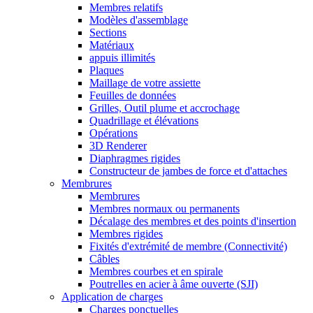
Membres relatifs
Modèles d'assemblage
Sections
Matériaux
appuis illimités
Plaques
Maillage de votre assiette
Feuilles de données
Grilles, Outil plume et accrochage
Quadrillage et élévations
Opérations
3D Renderer
Diaphragmes rigides
Constructeur de jambes de force et d'attaches
Membrures
Membrures
Membres normaux ou permanents
Décalage des membres et des points d'insertion
Membres rigides
Fixités d'extrémité de membre (Connectivité)
Câbles
Membres courbes et en spirale
Poutrelles en acier à âme ouverte (SJI)
Application de charges
Charges ponctuelles