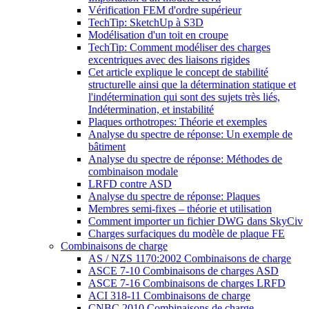
Vérification FEM d'ordre supérieur
TechTip: SketchUp à S3D
Modélisation d'un toit en croupe
TechTip: Comment modéliser des charges
excentriques avec des liaisons rigides
Cet article explique le concept de stabilité
structurelle ainsi que la détermination statique et
l'indétermination qui sont des sujets très liés,
Indétermination, et instabilité
Plaques orthotropes: Théorie et exemples
Analyse du spectre de réponse: Un exemple de
bâtiment
Analyse du spectre de réponse: Méthodes de
combinaison modale
LRFD contre ASD
Analyse du spectre de réponse: Plaques
Membres semi-fixes – théorie et utilisation
Comment importer un fichier DWG dans SkyCiv
Charges surfaciques du modèle de plaque FE
Combinaisons de charge
AS / NZS 1170:2002 Combinaisons de charge
ASCE 7-10 Combinaisons de charges ASD
ASCE 7-16 Combinaisons de charges LRFD
ACI 318-11 Combinaisons de charge
CNBC 2010 Combinaisons de charge