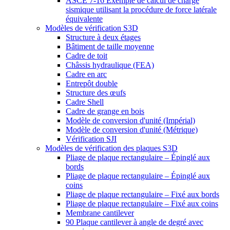
ASCE 7-16 Exemple de calcul de charge
sismique utilisant la procédure de force latérale
équivalente
Modèles de vérification S3D
Structure à deux étages
Bâtiment de taille moyenne
Cadre de toit
Châssis hydraulique (FEA)
Cadre en arc
Entrepôt double
Structure des œufs
Cadre Shell
Cadre de grange en bois
Modèle de conversion d'unité (Impérial)
Modèle de conversion d'unité (Métrique)
Vérification SJI
Modèles de vérification des plaques S3D
Pliage de plaque rectangulaire – Épinglé aux
bords
Pliage de plaque rectangulaire – Épinglé aux
coins
Pliage de plaque rectangulaire – Fixé aux bords
Pliage de plaque rectangulaire – Fixé aux coins
Membrane cantilever
90 Plaque cantilever à angle de degré avec