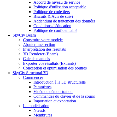
Accord de niveau de service
Politique d'utilisation acceptable
Politique de code tiers
Biscuits & Avis de suivi
Addendum de traitement des données
Conditions d'éducation
Politique de confidentialité
SkyCiv Beam
Construire votre modèle
Ajouter une section
Interprétation des résultats
3D Renderer (Beam)
Calculs manuels
Exporter vos résultats (Extrants)
Conception et optimisation des poutres
SkyCiv Structural 3D
Commencer
Introduction à la 3D structurelle
Paramètres
Vidéo de démonstration
Commandes du clavier et de la souris
Importation et exportation
La modélisation
Nœuds
Membrures