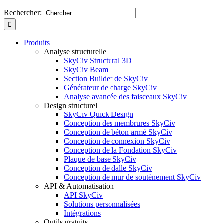
Rechercher:
Produits
Analyse structurelle
SkyCiv Structural 3D
SkyCiv Beam
Section Builder de SkyCiv
Générateur de charge SkyCiv
Analyse avancée des faisceaux SkyCiv
Design structurel
SkyCiv Quick Design
Conception des membrures SkyCiv
Conception de béton armé SkyCiv
Conception de connexion SkyCiv
Conception de la Fondation SkyCiv
Plaque de base SkyCiv
Conception de dalle SkyCiv
Conception de mur de soutènement SkyCiv
API & Automatisation
API SkyCiv
Solutions personnalisées
Intégrations
Outils gratuits