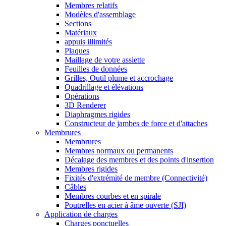
Membres relatifs
Modèles d'assemblage
Sections
Matériaux
appuis illimités
Plaques
Maillage de votre assiette
Feuilles de données
Grilles, Outil plume et accrochage
Quadrillage et élévations
Opérations
3D Renderer
Diaphragmes rigides
Constructeur de jambes de force et d'attaches
Membrures
Membrures
Membres normaux ou permanents
Décalage des membres et des points d'insertion
Membres rigides
Fixités d'extrémité de membre (Connectivité)
Câbles
Membres courbes et en spirale
Poutrelles en acier à âme ouverte (SJI)
Application de charges
Charges ponctuelles