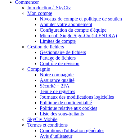
Commencer
Introduction à SkyCiv
Mon compte
Niveaux de compte et politique de soutien
Annuler votre abonnement
Configuration du compte d'équipe
Microsoft Single Sign-On (Id ENTRA)
Limites de compte
Gestion de fichiers
Gestionnaire de fichiers
Partage de fichiers
Contrôle de révision
Compagnie
Notre compagnie
Assurance qualité
Sécurité + 2FA
Tenue de registres
Journaux des modifications logicielles
Politique de confidentialité
Politique relative aux cookies
Liste des sous-traitants
SkyCiv Mobile
Termes et conditions
Conditions d'utilisation générales
Avis d'utilisateur