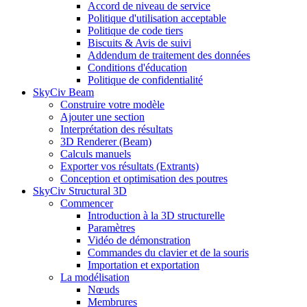
Accord de niveau de service
Politique d'utilisation acceptable
Politique de code tiers
Biscuits & Avis de suivi
Addendum de traitement des données
Conditions d'éducation
Politique de confidentialité
SkyCiv Beam
Construire votre modèle
Ajouter une section
Interprétation des résultats
3D Renderer (Beam)
Calculs manuels
Exporter vos résultats (Extrants)
Conception et optimisation des poutres
SkyCiv Structural 3D
Commencer
Introduction à la 3D structurelle
Paramètres
Vidéo de démonstration
Commandes du clavier et de la souris
Importation et exportation
La modélisation
Nœuds
Membrures