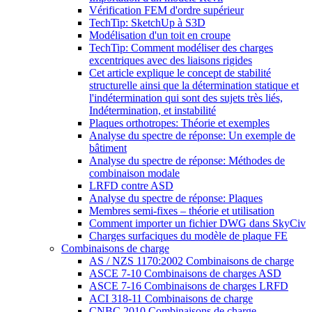
Vérification FEM d'ordre supérieur
TechTip: SketchUp à S3D
Modélisation d'un toit en croupe
TechTip: Comment modéliser des charges
excentriques avec des liaisons rigides
Cet article explique le concept de stabilité
structurelle ainsi que la détermination statique et
l'indétermination qui sont des sujets très liés,
Indétermination, et instabilité
Plaques orthotropes: Théorie et exemples
Analyse du spectre de réponse: Un exemple de
bâtiment
Analyse du spectre de réponse: Méthodes de
combinaison modale
LRFD contre ASD
Analyse du spectre de réponse: Plaques
Membres semi-fixes – théorie et utilisation
Comment importer un fichier DWG dans SkyCiv
Charges surfaciques du modèle de plaque FE
Combinaisons de charge
AS / NZS 1170:2002 Combinaisons de charge
ASCE 7-10 Combinaisons de charges ASD
ASCE 7-16 Combinaisons de charges LRFD
ACI 318-11 Combinaisons de charge
CNBC 2010 Combinaisons de charge