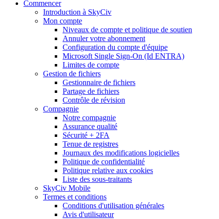
Commencer
Introduction à SkyCiv
Mon compte
Niveaux de compte et politique de soutien
Annuler votre abonnement
Configuration du compte d'équipe
Microsoft Single Sign-On (Id ENTRA)
Limites de compte
Gestion de fichiers
Gestionnaire de fichiers
Partage de fichiers
Contrôle de révision
Compagnie
Notre compagnie
Assurance qualité
Sécurité + 2FA
Tenue de registres
Journaux des modifications logicielles
Politique de confidentialité
Politique relative aux cookies
Liste des sous-traitants
SkyCiv Mobile
Termes et conditions
Conditions d'utilisation générales
Avis d'utilisateur