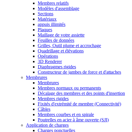
Membres relatifs
Modèles d'assemblage
Sections
Matériaux
appuis illimités
Plaques
Maillage de votre assiette
Feuilles de données
Grilles, Outil plume et accrochage
Quadrillage et élévations
Opérations
3D Renderer
Diaphragmes rigides
Constructeur de jambes de force et d'attaches
Membrures
Membrures
Membres normaux ou permanents
Décalage des membres et des points d'insertion
Membres rigides
Fixités d'extrémité de membre (Connectivité)
Câbles
Membres courbes et en spirale
Poutrelles en acier à âme ouverte (SJI)
Application de charges
Charges ponctuelles