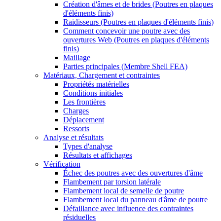
Création d'âmes et de brides (Poutres en plaques
d'éléments finis)
Raidisseurs (Poutres en plaques d'éléments finis)
Comment concevoir une poutre avec des
ouvertures Web (Poutres en plaques d'éléments
finis)
Maillage
Parties principales (Membre Shell FEA)
Matériaux, Chargement et contraintes
Propriétés matérielles
Conditions initiales
Les frontières
Charges
Déplacement
Ressorts
Analyse et résultats
Types d'analyse
Résultats et affichages
Vérification
Échec des poutres avec des ouvertures d'âme
Flambement par torsion latérale
Flambement local de semelle de poutre
Flambement local du panneau d'âme de poutre
Défaillance avec influence des contraintes
résiduelles