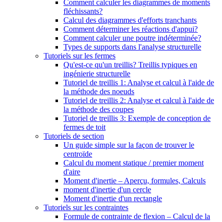
Comment calculer les diagrammes de moments
fléchissants?
Calcul des diagrammes d'efforts tranchants
Comment déterminer les réactions d'appui?
Comment calculer une poutre indéterminée?
Types de supports dans l'analyse structurelle
Tutoriels sur les fermes
Qu'est-ce qu'un treillis? Treillis typiques en
ingénierie structurelle
Tutoriel de treillis 1: Analyse et calcul à l'aide de
la méthode des noeuds
Tutoriel de treillis 2: Analyse et calcul à l'aide de
la méthode des coupes
Tutoriel de treillis 3: Exemple de conception de
fermes de toit
Tutoriels de section
Un guide simple sur la façon de trouver le
centroïde
Calcul du moment statique / premier moment
d'aire
Moment d'inertie – Aperçu, formules, Calculs
moment d'inertie d'un cercle
Moment d'inertie d'un rectangle
Tutoriels sur les contraintes
Formule de contrainte de flexion – Calcul de la