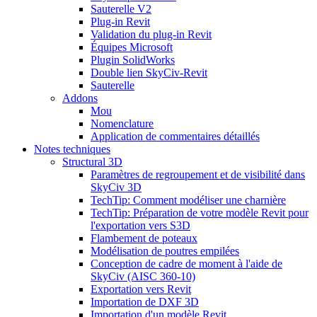
Sauterelle V2
Plug-in Revit
Validation du plug-in Revit
Équipes Microsoft
Plugin SolidWorks
Double lien SkyCiv-Revit
Sauterelle
Addons
Mou
Nomenclature
Application de commentaires détaillés
Notes techniques
Structural 3D
Paramètres de regroupement et de visibilité dans
SkyCiv 3D
TechTip: Comment modéliser une charnière
TechTip: Préparation de votre modèle Revit pour
l'exportation vers S3D
Flambement de poteaux
Modélisation de poutres empilées
Conception de cadre de moment à l'aide de
SkyCiv (AISC 360-10)
Exportation vers Revit
Importation de DXF 3D
Importation d'un modèle Revit