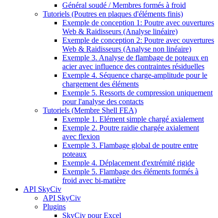
Général soudé / Membres formés à froid
Tutoriels (Poutres en plaques d'éléments finis)
Exemple de conception 1: Poutre avec ouvertures
Web & Raidisseurs (Analyse linéaire)
Exemple de conception 2: Poutre avec ouvertures
Web & Raidisseurs (Analyse non linéaire)
Exemple 3. Analyse de flambage de poteaux en
acier avec influence des contraintes résiduelles
Exemple 4. Séquence charge-amplitude pour le
chargement des éléments
Exemple 5. Ressorts de compression uniquement
pour l'analyse des contacts
Tutoriels (Membre Shell FEA)
Exemple 1. Elément simple chargé axialement
Exemple 2. Poutre raidie chargée axialement
avec flexion
Exemple 3. Flambage global de poutre entre
poteaux
Exemple 4. Déplacement d'extrémité rigide
Exemple 5. Flambage des éléments formés à
froid avec bi-matière
API SkyCiv
API SkyCiv
Plugins
SkyCiv pour Excel