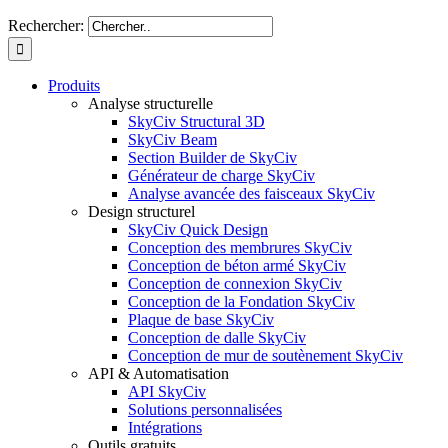
Rechercher:
Produits
Analyse structurelle
SkyCiv Structural 3D
SkyCiv Beam
Section Builder de SkyCiv
Générateur de charge SkyCiv
Analyse avancée des faisceaux SkyCiv
Design structurel
SkyCiv Quick Design
Conception des membrures SkyCiv
Conception de béton armé SkyCiv
Conception de connexion SkyCiv
Conception de la Fondation SkyCiv
Plaque de base SkyCiv
Conception de dalle SkyCiv
Conception de mur de soutènement SkyCiv
API & Automatisation
API SkyCiv
Solutions personnalisées
Intégrations
Outils gratuits