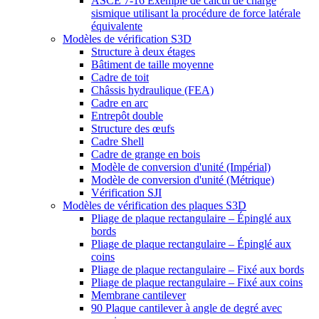
ASCE 7-16 Exemple de calcul de charge
sismique utilisant la procédure de force latérale
équivalente
Modèles de vérification S3D
Structure à deux étages
Bâtiment de taille moyenne
Cadre de toit
Châssis hydraulique (FEA)
Cadre en arc
Entrepôt double
Structure des œufs
Cadre Shell
Cadre de grange en bois
Modèle de conversion d'unité (Impérial)
Modèle de conversion d'unité (Métrique)
Vérification SJI
Modèles de vérification des plaques S3D
Pliage de plaque rectangulaire – Épinglé aux
bords
Pliage de plaque rectangulaire – Épinglé aux
coins
Pliage de plaque rectangulaire – Fixé aux bords
Pliage de plaque rectangulaire – Fixé aux coins
Membrane cantilever
90 Plaque cantilever à angle de degré avec