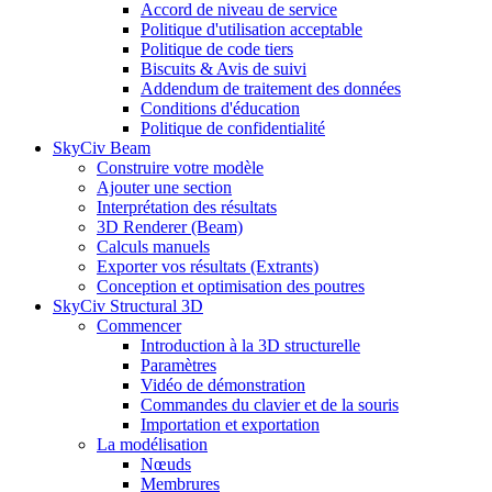
Accord de niveau de service
Politique d'utilisation acceptable
Politique de code tiers
Biscuits & Avis de suivi
Addendum de traitement des données
Conditions d'éducation
Politique de confidentialité
SkyCiv Beam
Construire votre modèle
Ajouter une section
Interprétation des résultats
3D Renderer (Beam)
Calculs manuels
Exporter vos résultats (Extrants)
Conception et optimisation des poutres
SkyCiv Structural 3D
Commencer
Introduction à la 3D structurelle
Paramètres
Vidéo de démonstration
Commandes du clavier et de la souris
Importation et exportation
La modélisation
Nœuds
Membrures