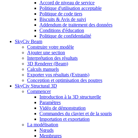
Accord de niveau de service
Politique d'utilisation acceptable
Politique de code tiers
Biscuits & Avis de suivi
Addendum de traitement des données
Conditions d'éducation
Politique de confidentialité
SkyCiv Beam
Construire votre modèle
Ajouter une section
Interprétation des résultats
3D Renderer (Beam)
Calculs manuels
Exporter vos résultats (Extrants)
Conception et optimisation des poutres
SkyCiv Structural 3D
Commencer
Introduction à la 3D structurelle
Paramètres
Vidéo de démonstration
Commandes du clavier et de la souris
Importation et exportation
La modélisation
Nœuds
Membrures