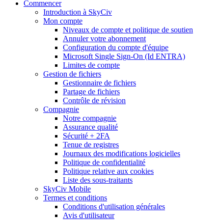
Commencer
Introduction à SkyCiv
Mon compte
Niveaux de compte et politique de soutien
Annuler votre abonnement
Configuration du compte d'équipe
Microsoft Single Sign-On (Id ENTRA)
Limites de compte
Gestion de fichiers
Gestionnaire de fichiers
Partage de fichiers
Contrôle de révision
Compagnie
Notre compagnie
Assurance qualité
Sécurité + 2FA
Tenue de registres
Journaux des modifications logicielles
Politique de confidentialité
Politique relative aux cookies
Liste des sous-traitants
SkyCiv Mobile
Termes et conditions
Conditions d'utilisation générales
Avis d'utilisateur