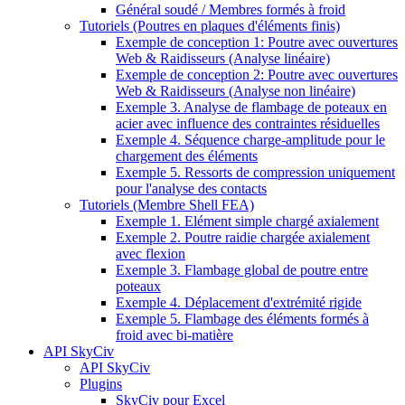
Général soudé / Membres formés à froid
Tutoriels (Poutres en plaques d'éléments finis)
Exemple de conception 1: Poutre avec ouvertures
Web & Raidisseurs (Analyse linéaire)
Exemple de conception 2: Poutre avec ouvertures
Web & Raidisseurs (Analyse non linéaire)
Exemple 3. Analyse de flambage de poteaux en
acier avec influence des contraintes résiduelles
Exemple 4. Séquence charge-amplitude pour le
chargement des éléments
Exemple 5. Ressorts de compression uniquement
pour l'analyse des contacts
Tutoriels (Membre Shell FEA)
Exemple 1. Elément simple chargé axialement
Exemple 2. Poutre raidie chargée axialement
avec flexion
Exemple 3. Flambage global de poutre entre
poteaux
Exemple 4. Déplacement d'extrémité rigide
Exemple 5. Flambage des éléments formés à
froid avec bi-matière
API SkyCiv
API SkyCiv
Plugins
SkyCiv pour Excel