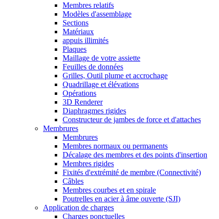
Membres relatifs
Modèles d'assemblage
Sections
Matériaux
appuis illimités
Plaques
Maillage de votre assiette
Feuilles de données
Grilles, Outil plume et accrochage
Quadrillage et élévations
Opérations
3D Renderer
Diaphragmes rigides
Constructeur de jambes de force et d'attaches
Membrures
Membrures
Membres normaux ou permanents
Décalage des membres et des points d'insertion
Membres rigides
Fixités d'extrémité de membre (Connectivité)
Câbles
Membres courbes et en spirale
Poutrelles en acier à âme ouverte (SJI)
Application de charges
Charges ponctuelles