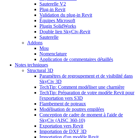
Sauterelle V2
Plug-in Revit
Validation du plug-in Revit
Équipes Microsoft
Plugin SolidWorks
Double lien SkyCiv-Revit
Sauterelle
Addons
Mou
Nomenclature
Application de commentaires détaillés
Notes techniques
Structural 3D
Paramètres de regroupement et de visibilité dans
SkyCiv 3D
TechTip: Comment modéliser une charnière
TechTip: Préparation de votre modèle Revit pour
l'exportation vers S3D
Flambement de poteaux
Modélisation de poutres empilées
Conception de cadre de moment à l'aide de
SkyCiv (AISC 360-10)
Exportation vers Revit
Importation de DXF 3D
Importation d'un modèle Revit