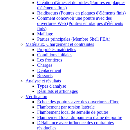
Création d'âmes et de brides (Poutres en plaques
d'éléments finis)
Raidisseurs (Poutres en plaques d'éléments finis)
Comment concevoir une poutre avec des
ouvertures Web (Poutres en plaques d'éléments
finis)
Maillage
Parties principales (Membre Shell FEA)
Matériaux, Chargement et contraintes
Propriétés matérielles
Conditions initiales
Les frontières
Charges
Déplacement
Ressorts
Analyse et résultats
Types d'analyse
Résultats et affichages
Vérification
Échec des poutres avec des ouvertures d'âme
Flambement par torsion latérale
Flambement local de semelle de poutre
Flambement local du panneau d'âme de poutre
Défaillance avec influence des contraintes
résiduelles