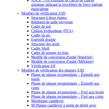
ASCE 7-16 Exemple de calcul de charge
sismique utilisant la procédure de force latérale
équivalente
Modèles de vérification S3D
Structure à deux étages
Bâtiment de taille moyenne
Cadre de toit
Châssis hydraulique (FEA)
Cadre en arc
Entrepôt double
Structure des œufs
Cadre Shell
Cadre de grange en bois
Modèle de conversion d'unité (Impérial)
Modèle de conversion d'unité (Métrique)
Vérification SJI
Modèles de vérification des plaques S3D
Pliage de plaque rectangulaire – Épinglé aux
bords
Pliage de plaque rectangulaire – Épinglé aux
coins
Pliage de plaque rectangulaire – Fixé aux bords
Pliage de plaque rectangulaire – Fixé aux coins
Membrane cantilever
90 Plaque cantilever à angle de degré avec