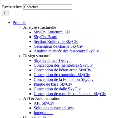
Rechercher:
Produits
Analyse structurelle
SkyCiv Structural 3D
SkyCiv Beam
Section Builder de SkyCiv
Générateur de charge SkyCiv
Analyse avancée des faisceaux SkyCiv
Design structurel
SkyCiv Quick Design
Conception des membrures SkyCiv
Conception de béton armé SkyCiv
Conception de connexion SkyCiv
Conception de la Fondation SkyCiv
Plaque de base SkyCiv
Conception de dalle SkyCiv
Conception de mur de soutènement SkyCiv
API & Automatisation
API SkyCiv
Solutions personnalisées
Intégrations
Outils gratuits