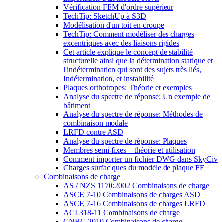
Vérification FEM d'ordre supérieur
TechTip: SketchUp à S3D
Modélisation d'un toit en croupe
TechTip: Comment modéliser des charges
excentriques avec des liaisons rigides
Cet article explique le concept de stabilité
structurelle ainsi que la détermination statique et
l'indétermination qui sont des sujets très liés,
Indétermination, et instabilité
Plaques orthotropes: Théorie et exemples
Analyse du spectre de réponse: Un exemple de
bâtiment
Analyse du spectre de réponse: Méthodes de
combinaison modale
LRFD contre ASD
Analyse du spectre de réponse: Plaques
Membres semi-fixes – théorie et utilisation
Comment importer un fichier DWG dans SkyCiv
Charges surfaciques du modèle de plaque FE
Combinaisons de charge
AS / NZS 1170:2002 Combinaisons de charge
ASCE 7-10 Combinaisons de charges ASD
ASCE 7-16 Combinaisons de charges LRFD
ACI 318-11 Combinaisons de charge
CNBC 2010 Combinaisons de charge