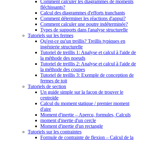
Comment calculer les diagrammes de moments
fléchissants?
Calcul des diagrammes d'efforts tranchants
Comment déterminer les réactions d'appui?
Comment calculer une poutre indéterminée?
Types de supports dans l'analyse structurelle
Tutoriels sur les fermes
Qu'est-ce qu'un treillis? Treillis typiques en
ingénierie structurelle
Tutoriel de treillis 1: Analyse et calcul à l'aide de
la méthode des noeuds
Tutoriel de treillis 2: Analyse et calcul à l'aide de
la méthode des coupes
Tutoriel de treillis 3: Exemple de conception de
fermes de toit
Tutoriels de section
Un guide simple sur la façon de trouver le
centroïde
Calcul du moment statique / premier moment
d'aire
Moment d'inertie – Aperçu, formules, Calculs
moment d'inertie d'un cercle
Moment d'inertie d'un rectangle
Tutoriels sur les contraintes
Formule de contrainte de flexion – Calcul de la