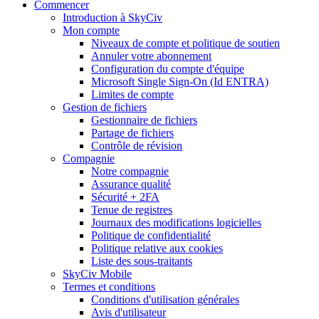
Commencer
Introduction à SkyCiv
Mon compte
Niveaux de compte et politique de soutien
Annuler votre abonnement
Configuration du compte d'équipe
Microsoft Single Sign-On (Id ENTRA)
Limites de compte
Gestion de fichiers
Gestionnaire de fichiers
Partage de fichiers
Contrôle de révision
Compagnie
Notre compagnie
Assurance qualité
Sécurité + 2FA
Tenue de registres
Journaux des modifications logicielles
Politique de confidentialité
Politique relative aux cookies
Liste des sous-traitants
SkyCiv Mobile
Termes et conditions
Conditions d'utilisation générales
Avis d'utilisateur