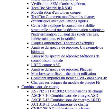
Vérification FEM d'ordre supérieur
TechTip: SketchUp à S3D
Modélisation d'un toit en croupe
TechTip: Comment modéliser des charges
excentriques avec des liaisons rigides
Cet article explique le concept de stabilité
structurelle ainsi que la détermination statique et
l'indétermination qui sont des sujets très liés,
Indétermination, et instabilité
Plaques orthotropes: Théorie et exemples
Analyse du spectre de réponse: Un exemple de
bâtiment
Analyse du spectre de réponse: Méthodes de
combinaison modale
LRFD contre ASD
Analyse du spectre de réponse: Plaques
Membres semi-fixes – théorie et utilisation
Comment importer un fichier DWG dans SkyCiv
Charges surfaciques du modèle de plaque FE
Combinaisons de charge
AS / NZS 1170:2002 Combinaisons de charge
ASCE 7-10 Combinaisons de charges ASD
ASCE 7-16 Combinaisons de charges LRFD
ACI 318-11 Combinaisons de charge
CNBC 2010 Combinaisons de charge