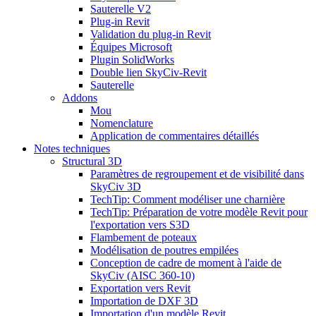
Sauterelle V2
Plug-in Revit
Validation du plug-in Revit
Équipes Microsoft
Plugin SolidWorks
Double lien SkyCiv-Revit
Sauterelle
Addons
Mou
Nomenclature
Application de commentaires détaillés
Notes techniques
Structural 3D
Paramètres de regroupement et de visibilité dans
SkyCiv 3D
TechTip: Comment modéliser une charnière
TechTip: Préparation de votre modèle Revit pour
l'exportation vers S3D
Flambement de poteaux
Modélisation de poutres empilées
Conception de cadre de moment à l'aide de
SkyCiv (AISC 360-10)
Exportation vers Revit
Importation de DXF 3D
Importation d'un modèle Revit