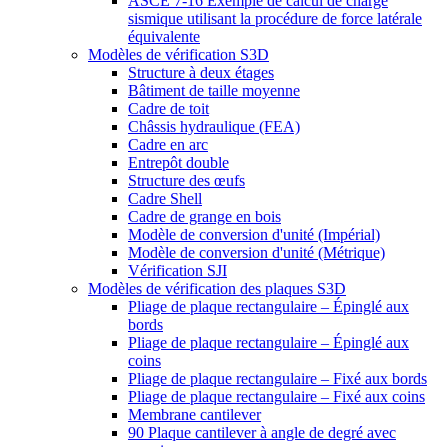
ASCE 7-16 Exemple de calcul de charge
sismique utilisant la procédure de force latérale
équivalente
Modèles de vérification S3D
Structure à deux étages
Bâtiment de taille moyenne
Cadre de toit
Châssis hydraulique (FEA)
Cadre en arc
Entrepôt double
Structure des œufs
Cadre Shell
Cadre de grange en bois
Modèle de conversion d'unité (Impérial)
Modèle de conversion d'unité (Métrique)
Vérification SJI
Modèles de vérification des plaques S3D
Pliage de plaque rectangulaire – Épinglé aux
bords
Pliage de plaque rectangulaire – Épinglé aux
coins
Pliage de plaque rectangulaire – Fixé aux bords
Pliage de plaque rectangulaire – Fixé aux coins
Membrane cantilever
90 Plaque cantilever à angle de degré avec