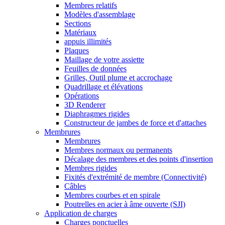
Membres relatifs
Modèles d'assemblage
Sections
Matériaux
appuis illimités
Plaques
Maillage de votre assiette
Feuilles de données
Grilles, Outil plume et accrochage
Quadrillage et élévations
Opérations
3D Renderer
Diaphragmes rigides
Constructeur de jambes de force et d'attaches
Membrures
Membrures
Membres normaux ou permanents
Décalage des membres et des points d'insertion
Membres rigides
Fixités d'extrémité de membre (Connectivité)
Câbles
Membres courbes et en spirale
Poutrelles en acier à âme ouverte (SJI)
Application de charges
Charges ponctuelles