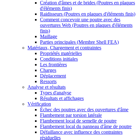
Création d'âmes et de brides (Poutres en plaques
d'éléments finis)
Raidisseurs (Poutres en plaques d'éléments finis)
Comment concevoir une poutre avec des
ouvertures Web (Poutres en plaques d'éléments
finis)
Maillage
Parties principales (Membre Shell FEA)
Matériaux, Chargement et contraintes
Propriétés matérielles
Conditions initiales
Les frontières
Charges
Déplacement
Ressorts
Analyse et résultats
Types d'analyse
Résultats et affichages
Vérification
Échec des poutres avec des ouvertures d'âme
Flambement par torsion latérale
Flambement local de semelle de poutre
Flambement local du panneau d'âme de poutre
Défaillance avec influence des contraintes
résiduelles