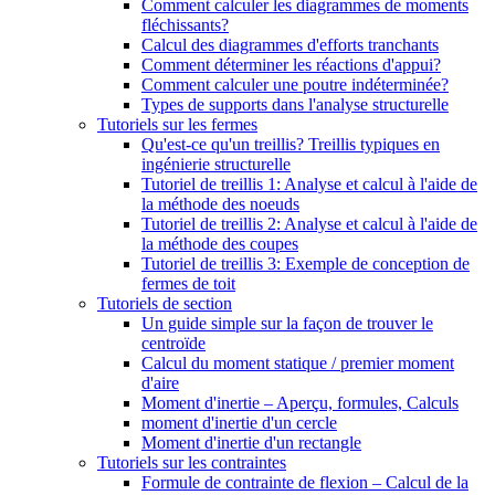
Comment calculer les diagrammes de moments
fléchissants?
Calcul des diagrammes d'efforts tranchants
Comment déterminer les réactions d'appui?
Comment calculer une poutre indéterminée?
Types de supports dans l'analyse structurelle
Tutoriels sur les fermes
Qu'est-ce qu'un treillis? Treillis typiques en
ingénierie structurelle
Tutoriel de treillis 1: Analyse et calcul à l'aide de
la méthode des noeuds
Tutoriel de treillis 2: Analyse et calcul à l'aide de
la méthode des coupes
Tutoriel de treillis 3: Exemple de conception de
fermes de toit
Tutoriels de section
Un guide simple sur la façon de trouver le
centroïde
Calcul du moment statique / premier moment
d'aire
Moment d'inertie – Aperçu, formules, Calculs
moment d'inertie d'un cercle
Moment d'inertie d'un rectangle
Tutoriels sur les contraintes
Formule de contrainte de flexion – Calcul de la