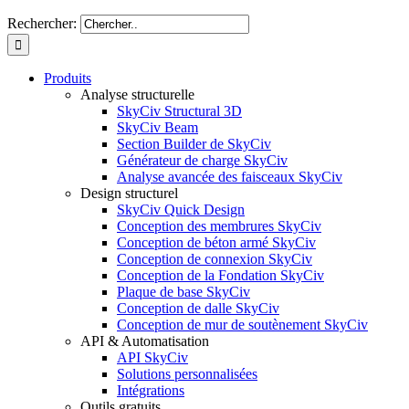
Rechercher:
Produits
Analyse structurelle
SkyCiv Structural 3D
SkyCiv Beam
Section Builder de SkyCiv
Générateur de charge SkyCiv
Analyse avancée des faisceaux SkyCiv
Design structurel
SkyCiv Quick Design
Conception des membrures SkyCiv
Conception de béton armé SkyCiv
Conception de connexion SkyCiv
Conception de la Fondation SkyCiv
Plaque de base SkyCiv
Conception de dalle SkyCiv
Conception de mur de soutènement SkyCiv
API & Automatisation
API SkyCiv
Solutions personnalisées
Intégrations
Outils gratuits