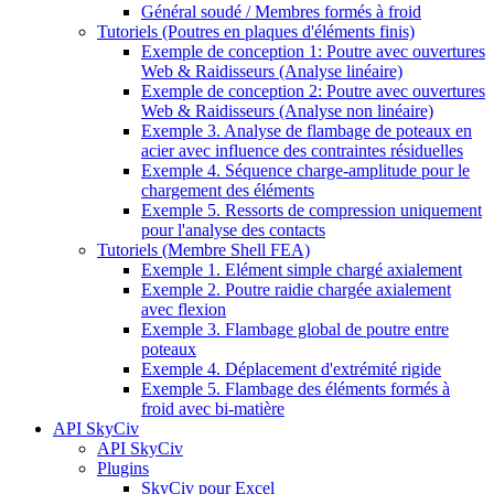
Général soudé / Membres formés à froid
Tutoriels (Poutres en plaques d'éléments finis)
Exemple de conception 1: Poutre avec ouvertures
Web & Raidisseurs (Analyse linéaire)
Exemple de conception 2: Poutre avec ouvertures
Web & Raidisseurs (Analyse non linéaire)
Exemple 3. Analyse de flambage de poteaux en
acier avec influence des contraintes résiduelles
Exemple 4. Séquence charge-amplitude pour le
chargement des éléments
Exemple 5. Ressorts de compression uniquement
pour l'analyse des contacts
Tutoriels (Membre Shell FEA)
Exemple 1. Elément simple chargé axialement
Exemple 2. Poutre raidie chargée axialement
avec flexion
Exemple 3. Flambage global de poutre entre
poteaux
Exemple 4. Déplacement d'extrémité rigide
Exemple 5. Flambage des éléments formés à
froid avec bi-matière
API SkyCiv
API SkyCiv
Plugins
SkyCiv pour Excel