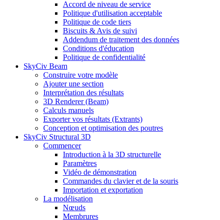
Accord de niveau de service
Politique d'utilisation acceptable
Politique de code tiers
Biscuits & Avis de suivi
Addendum de traitement des données
Conditions d'éducation
Politique de confidentialité
SkyCiv Beam
Construire votre modèle
Ajouter une section
Interprétation des résultats
3D Renderer (Beam)
Calculs manuels
Exporter vos résultats (Extrants)
Conception et optimisation des poutres
SkyCiv Structural 3D
Commencer
Introduction à la 3D structurelle
Paramètres
Vidéo de démonstration
Commandes du clavier et de la souris
Importation et exportation
La modélisation
Nœuds
Membrures